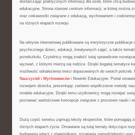
dostarczając praktycznych informacji dla osób, które chcą budo
edukacyjne. Strona stanowi centrum informacji, w której można z
oraz ciekawostki związane z edukacją, wychowaniem i codzienn
na różnych etapach rozwoju.
Na witrynie internetowej publikowane są merytoryczne publikacje
psychicznego dzieci, edukacji, kreatywnych zajęć, a także tema
przedszkolu. Czytelnicy mogą znaleźć tutaj sprawdzone rozwiąz
wyzwań, z którymi mierzą się rodzice. Dzięki bogatej tematyce 
możliwość odnalezienia treści dopasowanych do swoich potrzeb
Nauczycieli i Wychowawców
i Nowinki Edukacyjne. Portal omawi
rozwojem dziecka, prezentując zarówno współczesne metody nauc
modele edukacyjne. Dzięki temu użytkownicy mogą rozwijać swoj
poznawać wartościowe koncepcje związane z procesem nauki i w
Dużą część serwisu zajmują teksty eksperckie, które pomagają z
różnych etapach życia. Omawiane są tutaj tematy dotyczące rozp
budowania relacji z rówieśnikami, rozwijania samodzielności ora