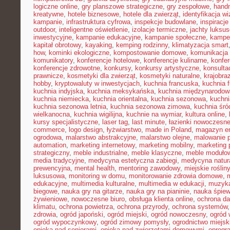
logiczne online
,
gry planszowe strategiczne
,
gry zespołowe
,
hand
kreatywne
,
hotele biznesowe
,
hotele dla zwierząt
,
identyfikacja w
kampanie
,
infrastruktura cyfrowa
,
inspekcje budowlane
,
inspiracje
outdoor
,
inteligentne oświetlenie
,
izolacje termiczne
,
jachty luksu
inwestycyjne
,
kampanie edukacyjne
,
kampanie społeczne
,
kampe
kapitał obrotowy
,
kayaking
,
kemping rodzinny
,
klimatyzacja smart
how
,
kominki ekologiczne
,
kompostowanie domowe
,
komunikacja 
komunikatory
,
konferencje hotelowe
,
konferencje kulinarne
,
konfe
konferencje zdrowotne
,
konkursy
,
konkursy artystyczne
,
konsulta
prawnicze
,
kosmetyki dla zwierząt
,
kosmetyki naturalne
,
krajobra
hobby
,
kryptowaluty w inwestycjach
,
kuchnia francuska
,
kuchnia f
kuchnia indyjska
,
kuchnia meksykańska
,
kuchnia międzynarodow
kuchnia niemiecka
,
kuchnia orientalna
,
kuchnia sezonowa
,
kuchni
kuchnia sezonowa letnia
,
kuchnia sezonowa zimowa
,
kuchnia śr
wielkanocna
,
kuchnia wigilijna
,
kuchnie na wymiar
,
kultura online
,
kursy specjalistyczne
,
laser tag
,
last minute
,
łazienki nowoczesn
commerce
,
logo design
,
łyżwiarstwo
,
made in Poland
,
magazyn en
ogrodowa
,
malarstwo abstrakcyjne
,
malarstwo olejne
,
malowanie 
automation
,
marketing internetowy
,
marketing mobilny
,
marketing 
strategiczny
,
meble industrialne
,
meble klasyczne
,
meble moduło
media tradycyjne
,
medycyna estetyczna zabiegi
,
medycyna natur
prewencyjna
,
mental health
,
mentoring zawodowy
,
miejskie rośliny
luksusowa
,
monitoring w domu
,
monitorowanie zdrowia domowe
,
edukacyjne
,
multimedia kulturalne
,
multimedia w edukacji
,
muzyka
biegowe
,
nauka gry na gitarze
,
nauka gry na pianinie
,
nauka śpie
żywieniowe
,
nowoczesne biuro
,
obsługa klienta online
,
ochrona d
klimatu
,
ochrona powietrza
,
ochrona przyrody
,
ochrona systemów
zdrowia
,
ogród japoński
,
ogród miejski
,
ogród nowoczesny
,
ogród 
ogród wypoczynkowy
,
ogród zimowy pomysły
,
ogrodnictwo miejsk
opieka nad seniorami
,
opieka nad zwierzętami domowymi
,
oprogr