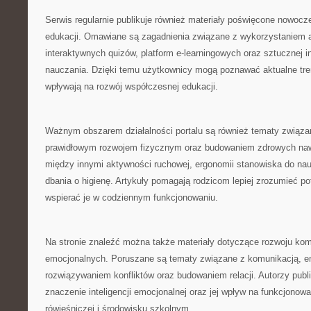
Serwis regularnie publikuje również materiały poświęcone nowoc
edukacji. Omawiane są zagadnienia związane z wykorzystaniem a
interaktywnych quizów, platform e-learningowych oraz sztucznej in
nauczania. Dzięki temu użytkownicy mogą poznawać aktualne tren
wpływają na rozwój współczesnej edukacji.
Ważnym obszarem działalności portalu są również tematy związa
prawidłowym rozwojem fizycznym oraz budowaniem zdrowych naw
między innymi aktywności ruchowej, ergonomii stanowiska do na
dbania o higienę. Artykuły pomagają rodzicom lepiej zrozumieć po
wspierać je w codziennym funkcjonowaniu.
Na stronie znaleźć można także materiały dotyczące rozwoju kom
emocjonalnych. Poruszane są tematy związane z komunikacją, em
rozwiązywaniem konfliktów oraz budowaniem relacji. Autorzy publ
znaczenie inteligencji emocjonalnej oraz jej wpływ na funkcjonow
rówieśniczej i środowisku szkolnym.