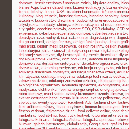
domowe
,
bezpieczeństwo finansowe rodzin
,
big data analizy
,
biod
biznes Azja
,
biznes data-driven
,
biznes edukacyjny
,
biznes ekolo
biznes lokalny
,
biznes USA
,
bizuteria handmade
,
biżuteria premi
kulinarny
,
blog literacki
,
branding firmowy
,
branding osobisty
,
brand
wizualny
,
budownictwo drewniane
,
budownictwo energooszczędne
artystyczna
,
chatboty
,
chirurgia rekonstrukcyjna
,
chmura obliczen
city guide
,
coaching zdrowia
,
content SEO
,
CSR globalny
,
CSR st
experience
,
cyberbezpieczeństwo domowe
,
cyberbezpieczeństwo
dorosłych
,
czas wolny dzieci
,
data center
,
degustacja win
,
degust
dla gastronomii
,
design firmowy
,
design funkcjonalny
,
design grafi
meblarski
,
design mebli biurowych
,
design roślinny
,
design światła
laboratoryjna
,
dieta zwierząt
,
dietetyka sportowa
,
digital marketing
dekoracje świąteczne
,
diy kosmetyki
,
diy meble drewniane
,
diy w
docelowe profile klientów
,
dom pod klucz
,
domowe biuro inspiracje
domowe spa
,
doradztwo dietetyczne
,
doradztwo ogrodnicze
,
druk
drzewnictwo
,
e-learning medyczny
,
edukacja artystyczna
,
edukacj
edukacja finansowa dorosłych
,
edukacja finansowa dzieci
,
edukac
klimatyczna
,
edukacja medyczna
,
edukacja techniczna
,
edukacj
zdrowotna dzieci
,
edukacja zdrowotna szkolna
,
ekologia miejska
,
ekologiczne ogrodnictwo
,
ekonomia społeczna
,
ekoturystyka
,
ele
medyczna
,
elektronika mobilna
,
energia cieplna
,
energia jądrowa
,
room domowy
,
event video
,
eventy biznesowe
,
eventy filmowe
,
ev
eventy gastronomiczne
,
eventy kulturalne
,
eventy polityczne
,
eve
społeczne
,
eventy sportowe
,
Facebook Ads
,
fashion show
,
festiw
film krótkometrażowy
,
finanse cyfrowe
,
finanse korporacyjne
,
fina
fitness w domu
,
fizjoterapia dzieci
,
food delivery online
,
food desi
marketing
,
food styling
,
food truck festival
,
fotografia artystyczna
fotografia kulinarna
,
fotografia ślubna
,
fotografia sportowa
,
fotowol
biurowe
,
galeria internetowa
,
globalizacja
,
Google Ads
,
grafika int
komputerowa 3D
,
grafika użytkowa
,
gry edukacyjne mobilne
,
gry 