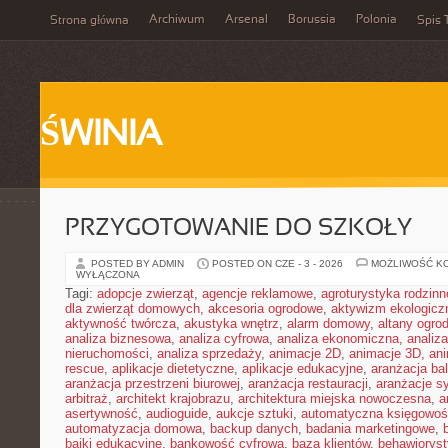
Archiwum
Arsenal
Borussia
Polonia
Strona główna
Spis 
ŚWINIA
PRZYGOTOWANIE DO SZKOŁY
POSTED BY ADMIN
POSTED ON CZE - 3 - 2026
MOŻLIWOŚĆ K
WYŁĄCZONA
Tagi:
adopcje zwierząt
,
agencje reklamowe
,
agroturystyka rodzinn
dla zwierząt domowych
,
akcesoria ogrodowe
,
aktywizm ekologicz
aktywność twórcza
,
akustyka wnętrz
,
alarm domowy
,
altany ogro
analiza biznesowa
,
analiza cyfrowa
,
analiza ekonomiczna
,
analiz
nieruchomości
,
analiza sprzedaży
,
animacje 2D
,
animacje 3D
,
an
rescue
,
aplikacje dietetyczne
,
aplikacje edukacyjne
,
aranżacja ba
aranżacja przestrzeni biurowej
,
aranżacja restauracji
,
aranżacje sy
arbitraż
,
architekt krajobrazu
,
architektura miejska nowoczesna
,
a
asertywność
,
audioguide
,
aukcje sztuki
,
automatyczna księgowo
automatyzacja domowa
,
backup danych
,
badania marketingowe
,
bajki edukacyjne
,
bankowość cyfrowa
,
baza klientów
,
behawiorys