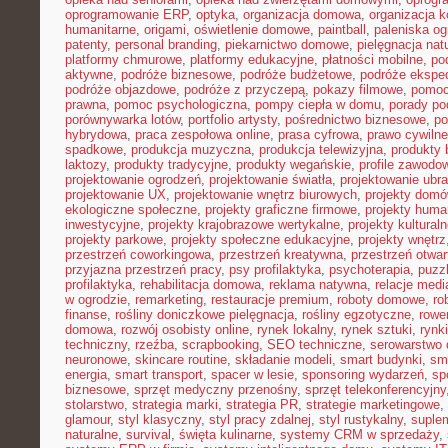
oprogramowanie ERP
,
optyka
,
organizacja domowa
,
organizacja k
humanitarne
,
origami
,
oświetlenie domowe
,
paintball
,
paleniska o
patenty
,
personal branding
,
piekarnictwo domowe
,
pielęgnacja nat
platformy chmurowe
,
platformy edukacyjne
,
płatności mobilne
,
po
aktywne
,
podróże biznesowe
,
podróże budżetowe
,
podróże ekspe
podróże objazdowe
,
podróże z przyczepą
,
pokazy filmowe
,
pomoc
prawna
,
pomoc psychologiczna
,
pompy ciepła w domu
,
porady p
porównywarka lotów
,
portfolio artysty
,
pośrednictwo biznesowe
,
po
hybrydowa
,
praca zespołowa online
,
prasa cyfrowa
,
prawo cywiln
spadkowe
,
produkcja muzyczna
,
produkcja telewizyjna
,
produkty 
laktozy
,
produkty tradycyjne
,
produkty wegańskie
,
profile zawodo
projektowanie ogrodzeń
,
projektowanie światła
,
projektowanie ubr
projektowanie UX
,
projektowanie wnętrz biurowych
,
projekty dom
ekologiczne społeczne
,
projekty graficzne firmowe
,
projekty huma
inwestycyjne
,
projekty krajobrazowe wertykalne
,
projekty kultural
projekty parkowe
,
projekty społeczne edukacyjne
,
projekty wnętrz
przestrzeń coworkingowa
,
przestrzeń kreatywna
,
przestrzeń otwar
przyjazna przestrzeń pracy
,
psy profilaktyka
,
psychoterapia
,
puzz
profilaktyka
,
rehabilitacja domowa
,
reklama natywna
,
relacje medi
w ogrodzie
,
remarketing
,
restauracje premium
,
roboty domowe
,
ro
finanse
,
rośliny doniczkowe pielęgnacja
,
rośliny egzotyczne
,
rowe
domowa
,
rozwój osobisty online
,
rynek lokalny
,
rynek sztuki
,
rynk
techniczny
,
rzeźba
,
scrapbooking
,
SEO techniczne
,
serowarstwo
neuronowe
,
skincare routine
,
składanie modeli
,
smart budynki
,
sma
energia
,
smart transport
,
spacer w lesie
,
sponsoring wydarzeń
,
sp
biznesowe
,
sprzęt medyczny przenośny
,
sprzęt telekonferencyjny
stolarstwo
,
strategia marki
,
strategia PR
,
strategie marketingowe
,
glamour
,
styl klasyczny
,
styl pracy zdalnej
,
styl rustykalny
,
suplem
naturalne
,
survival
,
święta kulinarne
,
systemy CRM w sprzedaży
,