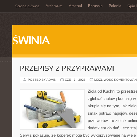
Archiwum
Arsenal
Borussia
Polonia
Strona główna
Spis 
ŚWINIA
PRZEPISY Z PRZYPRAWAMI
POSTED BY ADMIN
CZE - 7 - 2026
MOŻLIWOŚĆ KOMENTOWAN
Zioła od Kuchni to przestrz
zgłębiać ziołową kuchnię w
skupia się na tym, jak ziel
smak potraw, napojów, des
przetworów. To zielnik onlin
dodatkiem do dań, lecz sta
Serwis pokazuje, że koperek mogą być wykorzystywane na wiele