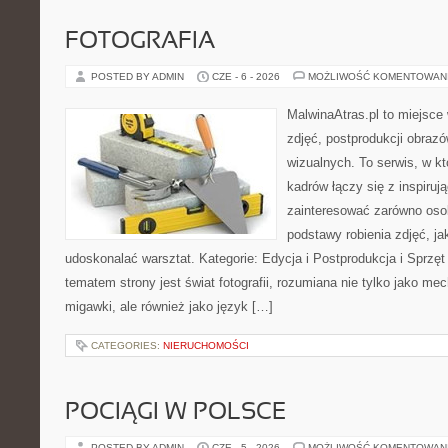
FOTOGRAFIA
POSTED BY ADMIN
CZE - 6 - 2026
MOŻLIWOŚĆ KOMENTOWAN
MalwinaAtras.pl to miejsce 
zdjęć, postprodukcji obrazó
wizualnych. To serwis, w k
kadrów łączy się z inspiruj
zainteresować zarówno osob
podstawy robienia zdjęć, jak
udoskonalać warsztat. Kategorie: Edycja i Postprodukcja i Sprzę
tematem strony jest świat fotografii, rozumiana nie tylko jako m
migawki, ale również jako język […]
CATEGORIES:
NIERUCHOMOŚCI
POCIĄGI W POLSCE
POSTED BY ADMIN
CZE - 5 - 2026
MOŻLIWOŚĆ KOMENTOWAN