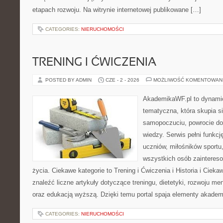
etapach rozwoju. Na witrynie internetowej publikowane […]
CATEGORIES:
NIERUCHOMOŚCI
TRENING I ĆWICZENIA
POSTED BY ADMIN
CZE - 2 - 2026
MOŻLIWOŚĆ KOMENTOWAN
AkademikaWF.pl to dynamicz
tematyczna, która skupia s
samopoczuciu, powrocie do
wiedzy. Serwis pełni funkcję
uczniów, miłośników sportu
wszystkich osób zaintere
życia. Ciekawe kategorie to Trening i Ćwiczenia i Historia i Ciek
znaleźć liczne artykuły dotyczące treningu, dietetyki, rozwoju men
oraz edukacją wyższą. Dzięki temu portal spaja elementy akadem
CATEGORIES:
NIERUCHOMOŚCI