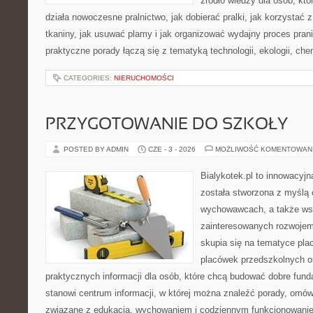
źródło wiedzy dla osób, któ
działa nowoczesne pralnictwo, jak dobierać pralki, jak korzystać 
tkaniny, jak usuwać plamy i jak organizować wydajny proces pran
praktyczne porady łączą się z tematyką technologii, ekologii, che
CATEGORIES:
NIERUCHOMOŚCI
PRZYGOTOWANIE DO SZKOŁY
POSTED BY ADMIN
CZE - 3 - 2026
MOŻLIWOŚĆ KOMENTOWAN
Bialykotek.pl to innowacyjna
została stworzona z myślą 
wychowawcach, a także ws
zainteresowanych rozwojem
skupia się na tematyce pl
placówek przedszkolnych or
praktycznych informacji dla osób, które chcą budować dobre fun
stanowi centrum informacji, w której można znaleźć porady, omów
związane z edukacją, wychowaniem i codziennym funkcjonowanie