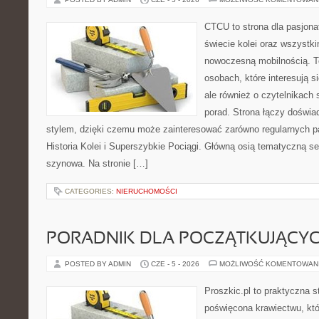
CTCU to strona dla pasjonat
świecie kolei oraz wszystki
nowoczesną mobilnością. To
osobach, które interesują s
ale również o czytelnikach
porad. Strona łączy doświa
stylem, dzięki czemu może zainteresować zarówno regularnych pa
Historia Kolei i Superszybkie Pociągi. Główną osią tematyczną s
szynowa. Na stronie […]
CATEGORIES:
NIERUCHOMOŚCI
PORADNIK DLA POCZĄTKUJĄCY
POSTED BY ADMIN
CZE - 5 - 2026
MOŻLIWOŚĆ KOMENTOWAN
Proszkic.pl to praktyczna s
poświęcona krawiectwu, któ