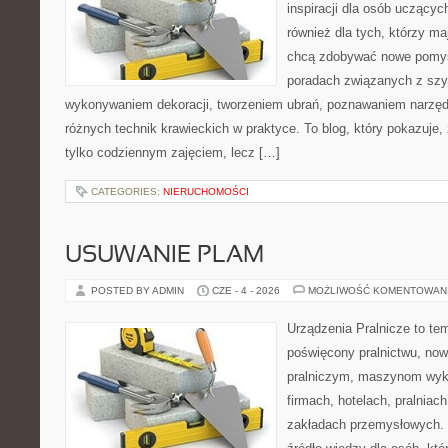
inspiracji dla osób uczącyc
również dla tych, którzy m
chcą zdobywać nowe pomysł
poradach związanych z szy
wykonywaniem dekoracji, tworzeniem ubrań, poznawaniem narzę
różnych technik krawieckich w praktyce. To blog, który pokazuje,
tylko codziennym zajęciem, lecz […]
CATEGORIES:
NIERUCHOMOŚCI
USUWANIE PLAM
POSTED BY ADMIN
CZE - 4 - 2026
MOŻLIWOŚĆ KOMENTOWAN
Urządzenia Pralnicze to te
poświęcony pralnictwu, n
pralniczym, maszynom wy
firmach, hotelach, pralniac
zakładach przemysłowych. 