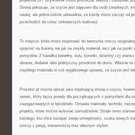
projektów DIY użytkownik może poszerzać wiedzę i zdobywać pra
Strona pokazuje, że szycie jest zajęciem dla osób cierpliwych, k
naukę, ale jednocześnie udowadnia, że każdy może zacząć od pr
przechodzić do coraz ciekawszych realizacji.
To miejsce, które może inspirować do tworzenia rzeczy oryginaln
spojrzeć na tkaniny nie jak na zwykły materiał, lecz jak na punkt
pomysłów. Z kawałka bawełny, tiulu, koronki, dzianiny czy jeans
ubranie, dodatek albo praktyczny przedmiot do domu. Właśnie ta
zwykłego materiału w coś wyjątkowego sprawia, że szycie jest ta
Proszkic.pl można opisać jako inspirującą stronę o szyciu, krawie
serwis, który łączy porady dla początkujących z pomysłami dla os
zaangażowanych w rękodzieło. Omawia materiały, techniki, narzędz
projekty, które można wykonać samodzielnie. Dzięki temu stanow
każdego, kto chce rozwijać swoje umiejętności, szuka nowych insp
rzeczy z pasją, starannością oraz własnym stylem.