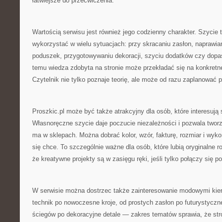
łatwiejsze do przećwiczenia.
Wartością serwisu jest również jego codzienny charakter. Szycie 
wykorzystać w wielu sytuacjach: przy skracaniu zasłon, naprawian
poduszek, przygotowywaniu dekoracji, szyciu dodatków czy dopa
temu wiedza zdobyta na stronie może przekładać się na konkretne 
Czytelnik nie tylko poznaje teorię, ale może od razu zaplanować p
Proszkic.pl może być także atrakcyjny dla osób, które interesują 
Własnoręczne szycie daje poczucie niezależności i pozwala tworz
ma w sklepach. Można dobrać kolor, wzór, fakturę, rozmiar i wyko
się chce. To szczególnie ważne dla osób, które lubią oryginalne r
że kreatywne projekty są w zasięgu ręki, jeśli tylko połączy się p
W serwisie można dostrzec także zainteresowanie modowymi kie
technik po nowoczesne kroje, od prostych zasłon po futurystyczn
ściegów po dekoracyjne detale — zakres tematów sprawia, że st