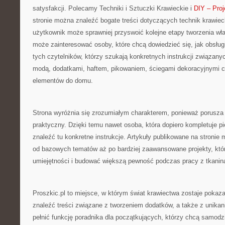
satysfakcji. Polecamy Techniki i Sztuczki Krawieckie i
DIY – Proj
stronie można znaleźć bogate treści dotyczących technik krawiec
użytkownik może sprawniej przyswoić kolejne etapy tworzenia wła
może zainteresować osoby, które chcą dowiedzieć się, jak obsłu
tych czytelników, którzy szukają konkretnych instrukcji związany
modą, dodatkami, haftem, pikowaniem, ściegami dekoracyjnymi 
elementów do domu.
Strona wyróżnia się zrozumiałym charakterem, ponieważ porusza
praktyczny. Dzięki temu nawet osoba, która dopiero kompletuje p
znaleźć tu konkretne instrukcje. Artykuły publikowane na stronie
od bazowych tematów aż po bardziej zaawansowane projekty, któr
umiejętności i budować większą pewność podczas pracy z tkanin
Proszkic.pl to miejsce, w którym świat krawiectwa zostaje pokaza
znaleźć treści związane z tworzeniem dodatków, a także z unika
pełnić funkcję poradnika dla początkujących, którzy chcą samodz