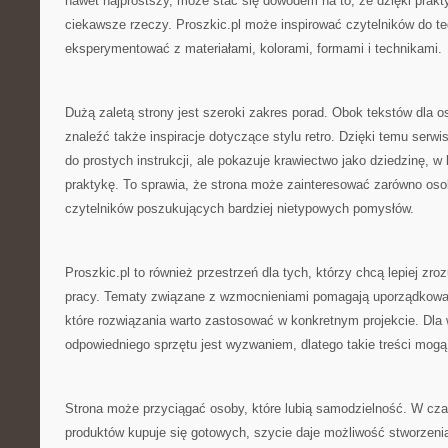
nawet najprostszy, może stać się dowodem na to, że dzięki prak
ciekawsze rzeczy. Proszkic.pl może inspirować czytelników do teg
eksperymentować z materiałami, kolorami, formami i technikami.
Dużą zaletą strony jest szeroki zakres porad. Obok tekstów dla
znaleźć także inspiracje dotyczące stylu retro. Dzięki temu serwi
do prostych instrukcji, ale pokazuje krawiectwo jako dziedzinę, w
praktykę. To sprawia, że strona może zainteresować zarówno osob
czytelników poszukujących bardziej nietypowych pomysłów.
Proszkic.pl to również przestrzeń dla tych, którzy chcą lepiej zr
pracy. Tematy związane z wzmocnieniami pomagają uporządkowa
które rozwiązania warto zastosować w konkretnym projekcie. Dla 
odpowiedniego sprzętu jest wyzwaniem, dlatego takie treści mogą 
Strona może przyciągać osoby, które lubią samodzielność. W cza
produktów kupuje się gotowych, szycie daje możliwość stworzen