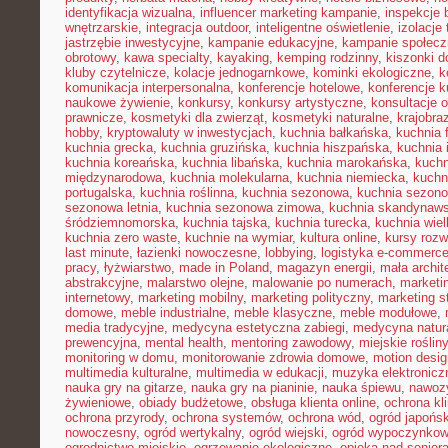
identyfikacja wizualna
,
influencer marketing kampanie
,
inspekcje
wnętrzarskie
,
integracja outdoor
,
inteligentne oświetlenie
,
izolacje
jastrzębie inwestycyjne
,
kampanie edukacyjne
,
kampanie społecz
obrotowy
,
kawa specialty
,
kayaking
,
kemping rodzinny
,
kiszonki 
kluby czytelnicze
,
kolacje jednogarnkowe
,
kominki ekologiczne
,
k
komunikacja interpersonalna
,
konferencje hotelowe
,
konferencje k
naukowe żywienie
,
konkursy
,
konkursy artystyczne
,
konsultacje 
prawnicze
,
kosmetyki dla zwierząt
,
kosmetyki naturalne
,
krajobra
hobby
,
kryptowaluty w inwestycjach
,
kuchnia bałkańska
,
kuchnia 
kuchnia grecka
,
kuchnia gruzińska
,
kuchnia hiszpańska
,
kuchnia 
kuchnia koreańska
,
kuchnia libańska
,
kuchnia marokańska
,
kuch
międzynarodowa
,
kuchnia molekularna
,
kuchnia niemiecka
,
kuchni
portugalska
,
kuchnia roślinna
,
kuchnia sezonowa
,
kuchnia sezono
sezonowa letnia
,
kuchnia sezonowa zimowa
,
kuchnia skandynaw
śródziemnomorska
,
kuchnia tajska
,
kuchnia turecka
,
kuchnia wie
kuchnia zero waste
,
kuchnie na wymiar
,
kultura online
,
kursy rozw
last minute
,
łazienki nowoczesne
,
lobbying
,
logistyka e-commerc
pracy
,
łyżwiarstwo
,
made in Poland
,
magazyn energii
,
mała archit
abstrakcyjne
,
malarstwo olejne
,
malowanie po numerach
,
marketi
internetowy
,
marketing mobilny
,
marketing polityczny
,
marketing s
domowe
,
meble industrialne
,
meble klasyczne
,
meble modułowe
,
media tradycyjne
,
medycyna estetyczna zabiegi
,
medycyna natur
prewencyjna
,
mental health
,
mentoring zawodowy
,
miejskie rośliny
monitoring w domu
,
monitorowanie zdrowia domowe
,
motion desig
multimedia kulturalne
,
multimedia w edukacji
,
muzyka elektronicz
nauka gry na gitarze
,
nauka gry na pianinie
,
nauka śpiewu
,
nawozy
żywieniowe
,
obiady budżetowe
,
obsługa klienta online
,
ochrona kl
ochrona przyrody
,
ochrona systemów
,
ochrona wód
,
ogród japońsk
nowoczesny
,
ogród wertykalny
,
ogród wiejski
,
ogród wypoczynko
ogrodnictwo miejskie
,
ogrzewanie ekologiczne
,
opieka nad senior