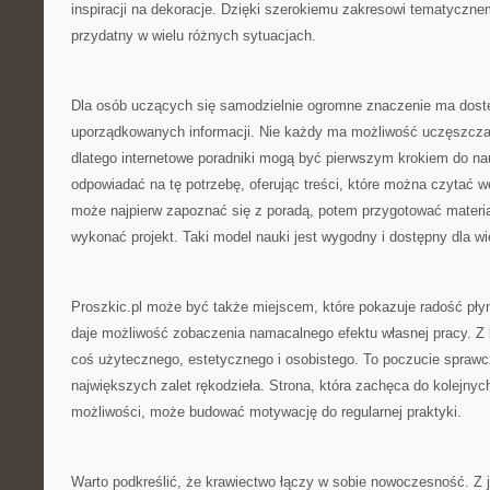
inspiracji na dekoracje. Dzięki szerokiemu zakresowi tematyczn
przydatny w wielu różnych sytuacjach.
Dla osób uczących się samodzielnie ogromne znaczenie ma dostę
uporządkowanych informacji. Nie każdy ma możliwość uczęszczan
dlatego internetowe poradniki mogą być pierwszym krokiem do na
odpowiadać na tę potrzebę, oferując treści, które można czytać 
może najpierw zapoznać się z poradą, potem przygotować materia
wykonać projekt. Taki model nauki jest wygodny i dostępny dla wi
Proszkic.pl może być także miejscem, które pokazuje radość pły
daje możliwość zobaczenia namacalnego efektu własnej pracy. Z 
coś użytecznego, estetycznego i osobistego. To poczucie sprawcz
największych zalet rękodzieła. Strona, która zachęca do kolejnyc
możliwości, może budować motywację do regularnej praktyki.
Warto podkreślić, że krawiectwo łączy w sobie nowoczesność. Z je