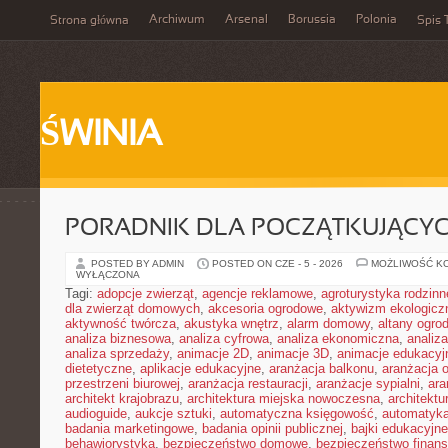
Archiwum
Arsenal
Borussia
Polonia
Strona główna
Spis 
ŚWINIA
PORADNIK DLA POCZĄTKUJĄCY
POSTED BY ADMIN
POSTED ON CZE - 5 - 2026
MOŻLIWOŚĆ K
WYŁĄCZONA
Tagi:
adopcje zwierząt
,
agencje reklamowe
,
agroturystyka rodzinn
dla zwierząt domowych
,
akcesoria ogrodowe
,
aktywizm ekologicz
aktywność twórcza
,
akustyka wnętrz
,
alarm domowy
,
altany ogro
analiza biznesowa
,
analiza cyfrowa
,
analiza ekonomiczna
,
analiz
analiza sprzedaży
,
animacje 2D
,
animacje 3D
,
animacje edukacyj
dietetyczne
,
aplikacje edukacyjne
,
aranżacja balkonu
,
aranżacja o
przestrzeni biurowej
,
aranżacja restauracji
,
aranżacje sypialni
,
ara
architekt krajobrazu
,
architektura miejska nowoczesna
,
architekt
audioguide
,
aukcje sztuki
,
automatyczna księgowość
,
automatyk
badania marketingowe
,
badania opinii publicznej
,
bajki edukacyjne
behawiorystyka
,
bezpieczeństwo domowe
,
bezpieczeństwo finans