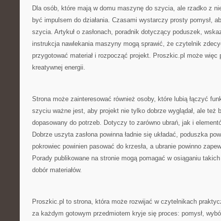
Dla osób, które mają w domu maszynę do szycia, ale rzadko z nie
być impulsem do działania. Czasami wystarczy prosty pomysł, a
szycia. Artykuł o zasłonach, poradnik dotyczący poduszek, wska
instrukcja nawlekania maszyny mogą sprawić, że czytelnik zdecyd
przygotować materiał i rozpocząć projekt. Proszkic.pl może więc p
kreatywnej energii.
Strona może zainteresować również osoby, które lubią łączyć fun
szyciu ważne jest, aby projekt nie tylko dobrze wyglądał, ale też b
dopasowany do potrzeb. Dotyczy to zarówno ubrań, jak i elemen
Dobrze uszyta zasłona powinna ładnie się układać, poduszka po
pokrowiec powinien pasować do krzesła, a ubranie powinno zape
Porady publikowane na stronie mogą pomagać w osiąganiu takich
dobór materiałów.
Proszkic.pl to strona, która może rozwijać w czytelnikach prakty
za każdym gotowym przedmiotem kryje się proces: pomysł, wybór