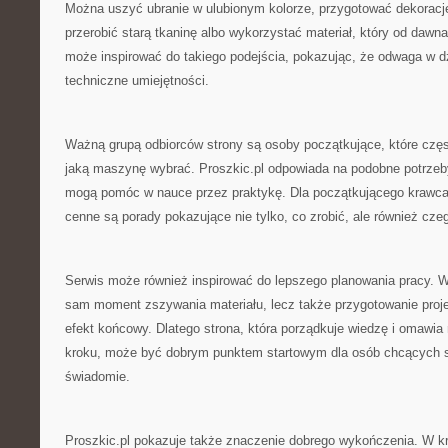
Można uszyć ubranie w ulubionym kolorze, przygotować dekoracj
przerobić starą tkaninę albo wykorzystać materiał, który od dawna
może inspirować do takiego podejścia, pokazując, że odwaga w dz
techniczne umiejętności.
Ważną grupą odbiorców strony są osoby początkujące, które częs
jaką maszynę wybrać. Proszkic.pl odpowiada na podobne potrzeby,
mogą pomóc w nauce przez praktykę. Dla początkującego krawca
cenne są porady pokazujące nie tylko, co zrobić, ale również cze
Serwis może również inspirować do lepszego planowania pracy. W s
sam moment zszywania materiału, lecz także przygotowanie proj
efekt końcowy. Dlatego strona, która porządkuje wiedzę i omawia
kroku, może być dobrym punktem startowym dla osób chcących szy
świadomie.
Proszkic.pl pokazuje także znaczenie dobrego wykończenia. W k