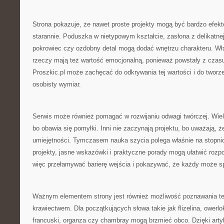
Strona pokazuje, że nawet proste projekty mogą być bardzo efekt
starannie. Poduszka w nietypowym kształcie, zasłona z delikatnej
pokrowiec czy ozdobny detal mogą dodać wnętrzu charakteru. W
rzeczy mają też wartość emocjonalną, ponieważ powstały z czasu
Proszkic.pl może zachęcać do odkrywania tej wartości i do tworze
osobisty wymiar.
Serwis może również pomagać w rozwijaniu odwagi twórczej. Wiele
bo obawia się pomyłki. Inni nie zaczynają projektu, bo uważają, 
umiejętności. Tymczasem nauka szycia polega właśnie na stopni
projekty, jasne wskazówki i praktyczne porady mogą ułatwić rozp
więc przełamywać barierę wejścia i pokazywać, że każdy może s
Ważnym elementem strony jest również możliwość poznawania te
krawiectwem. Dla początkujących słowa takie jak flizelina, owerlo
francuski, organza czy chambray mogą brzmieć obco. Dzięki ar