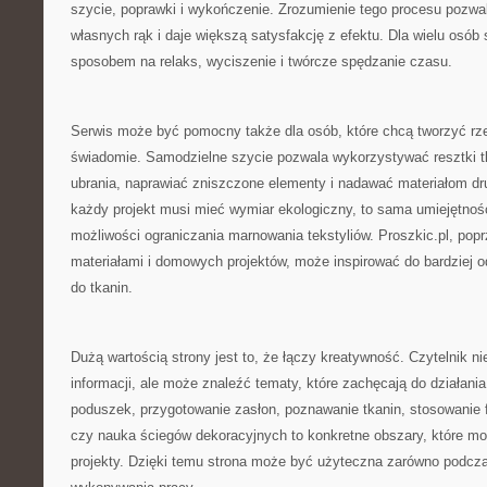
szycie, poprawki i wykończenie. Zrozumienie tego procesu pozwal
własnych rąk i daje większą satysfakcję z efektu. Dla wielu osób
sposobem na relaks, wyciszenie i twórcze spędzanie czasu.
Serwis może być pomocny także dla osób, które chcą tworzyć rzec
świadomie. Samodzielne szycie pozwala wykorzystywać resztki tk
ubrania, naprawiać zniszczone elementy i nadawać materiałom dru
każdy projekt musi mieć wymiar ekologiczny, to sama umiejętnoś
możliwości ograniczania marnowania tekstyliów. Proszkic.pl, popr
materiałami i domowych projektów, może inspirować do bardziej 
do tkanin.
Dużą wartością strony jest to, że łączy kreatywność. Czytelnik n
informacji, ale może znaleźć tematy, które zachęcają do działania
poduszek, przygotowanie zasłon, poznawanie tkanin, stosowanie fl
czy nauka ściegów dekoracyjnych to konkretne obszary, które m
projekty. Dzięki temu strona może być użyteczna zarówno podczas