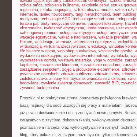
nawadniające
,
systemy zabezpieczeń domowych
,
szkoła filmowa 
szkoła tańca
,
szkolenia kulinarne
,
szkolenie psów
,
sztuka gotowa
regionalna
,
sztuka negocjacji
,
sztuka uliczna murale
,
sztuka uży
internecie
,
taniec nowoczesny
,
targi nieruchomości
,
team building
medyczna
,
technologie AGD
,
technologie smart home
,
teleporady
terapia par
,
testy medyczne domowe
,
transport luksusowy
,
travel 
ekstremalna
,
twórczość artystyczna
,
uroda naturalna
,
user experi
cateringowe premium
,
usługi inwestycyjne
,
usługi turystyczne pr
wakacje egzotyczne
,
wakacje nad morzem
,
wakacje premium
,
wa
Polsce
,
webdesign
,
wernisaż
,
weterynaria egzotyczna
,
wideofilm
wirtualizacja
,
wirtualna rzeczywistość w edukacji
,
wirtualne konfer
life balance w domu
,
workshop survivalowy
,
wspinaczka górska
,
w
wydarzenia edukacyjne
,
wydawnictwo internetowe
,
wynalazki
,
wyp
wyposażenie ogrodu
,
wystawa malarska
,
yoga w ogrodzie
,
zarząd
kapitałem
,
zarządzanie klientami
,
zarządzanie odpadami
,
zarządz
zarządzanie zespołem
,
zdjęcia produktowe e-commerce
,
zdrowie 
psychiczne dorosłych
,
zdrowie publiczne
,
zdrowie skóry
,
zdrowie 
ziołolecznictwo
,
zmiany klimatyczne
,
zwiedzanie z dziećmi
,
zwie
hodowlane
,
żywienie zwierząt domowych
,
żywność BIO
,
żywność 
żywność funkcjonalna
Proszkic.pl to praktyczna strona internetowa poświęcona krawiec
bazą inspiracji dla osób uczących się pracy z materiałami, jak ró
już pewne doświadczenie i chcą zdobywać nowe pomysły. Serwis 
związanych z szyciem, doborem tkanin, wykonywaniem dekoracji,
poznawaniem narzędzi oraz wykorzystywaniem różnych technik kr
blog, który pokazuje, że szycie może być nie tylko codziennym z