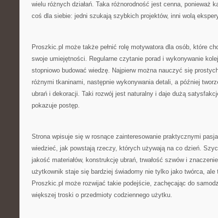
wielu różnych działań. Taka różnorodność jest cenna, ponieważ 
coś dla siebie: jedni szukają szybkich projektów, inni wolą ekspe
Proszkic.pl może także pełnić rolę motywatora dla osób, które c
swoje umiejętności. Regularne czytanie porad i wykonywanie kole
stopniowo budować wiedzę. Najpierw można nauczyć się prostyc
różnymi tkaninami, następnie wykonywania detali, a później twor
ubrań i dekoracji. Taki rozwój jest naturalny i daje dużą satysfak
pokazuje postęp.
Strona wpisuje się w rosnące zainteresowanie praktycznymi pasj
wiedzieć, jak powstają rzeczy, których używają na co dzień. Szyc
jakość materiałów, konstrukcję ubrań, trwałość szwów i znaczenie
użytkownik staje się bardziej świadomy nie tylko jako twórca, ale
Proszkic.pl może rozwijać takie podejście, zachęcając do samodzi
większej troski o przedmioty codziennego użytku.