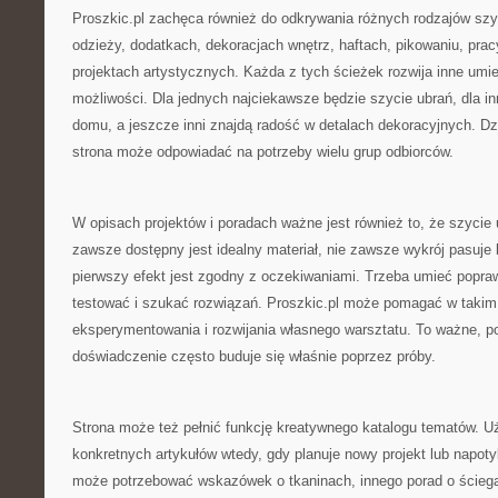
Proszkic.pl zachęca również do odkrywania różnych rodzajów szy
odzieży, dodatkach, dekoracjach wnętrz, haftach, pikowaniu, prac
projektach artystycznych. Każda z tych ścieżek rozwija inne umiej
możliwości. Dla jednych najciekawsze będzie szycie ubrań, dla in
domu, a jeszcze inni znajdą radość w detalach dekoracyjnych. Dz
strona może odpowiadać na potrzeby wielu grup odbiorców.
W opisach projektów i poradach ważne jest również to, że szycie 
zawsze dostępny jest idealny materiał, nie zawsze wykrój pasuje
pierwszy efekt jest zgodny z oczekiwaniami. Trzeba umieć popr
testować i szukać rozwiązań. Proszkic.pl może pomagać w takim
eksperymentowania i rozwijania własnego warsztatu. To ważne, p
doświadczenie często buduje się właśnie poprzez próby.
Strona może też pełnić funkcję kreatywnego katalogu tematów. 
konkretnych artykułów wtedy, gdy planuje nowy projekt lub napot
może potrzebować wskazówek o tkaninach, innego porad o ściegac