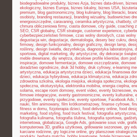
biodegradowalne produkty
,
biznes Azja
,
biznes data-driven
,
bizne
ekologiczny
,
biznes Europa
,
biznes lokalny
,
biznes USA
,
bizuter
premium
,
blog gastronomiczny
,
blog kulinarny
,
blog literacki
,
bran
osobisty
,
branding restauracji
,
branding wizualny
,
budownictwo dr
energooszczędne
,
caravaning
,
ceramika artystyczna
,
chatboty
,
ch
chmura obliczeniowa firmy
,
ciasta domowe
,
city guide
,
coaching z
SEO
,
CSR globalny
,
CSR strategie
,
customer experience
,
cyberb
cyberbezpieczeństwo firmowe
,
czas wolny dorosłych
,
czas wolny 
degustacja win
,
degustacje
,
dermatologia
,
desery bez cukru
,
desi
firmowy
,
design funkcjonalny
,
design graficzny
,
design lamp
,
desi
roślinny
,
design światła
,
dezynfekcja
,
diagnostyka laboratoryjna
,
d
sportowa
,
digital marketing
,
diy artystyczne
,
diy dekoracje świąte
meble drewniane
,
diy wnętrza
,
docelowe profile klientów
,
dom pod 
inspiracje
,
domowe fermentacje
,
domowe oszczędzanie
,
domowe 
doradztwo ogrodnicze
,
druk 3d hobby
,
druk cyfrowy
,
e-learning m
artystyczna
,
edukacja artystyczna dzieci
,
edukacja finansowa dor
dzieci
,
edukacja hybrydowa
,
edukacja klimatyczna
,
edukacja zdro
zdrowotna szkolna
,
ekologia miejska
,
ekologia społeczna
,
ekolog
społeczna
,
ekoturystyka
,
elektronika mobilna
,
energia cieplna
,
ene
solarna
,
escape room domowy
,
event video
,
eventy biznesowe
,
e
firmowe integracyjne
,
eventy gastronomiczne
,
eventy kulturalne
,
e
przygodowe
,
eventy społeczne
,
eventy sportowe
,
Facebook Ads
,
nauki
,
film animowany
,
film krótkometrażowy
,
finanse cyfrowe
,
fi
fitness w domu
,
fizjoterapia dzieci
,
food delivery online
,
food desi
marketing
,
food styling
,
food truck festival
,
fotografia artystyczna
fotografia kulinarna
,
fotografia ślubna
,
fotografia sportowa
,
gadżet
internetowa
,
globalizacja
,
Google Ads
,
gotowanie sous vide
,
grafi
komputerowa 3D
,
grafika użytkowa
,
grillowanie sezonowe
,
gry ed
karciane rodzinne
,
gry logiczne online
,
gry planszowe strategiczn
produkty
,
herbata matcha
,
hobby kreatywne
,
hotele biznesowe
,
ho