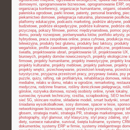
domowymi
,
oprogramowanie biznesowe
,
oprogramowanie ERP
,
or
organizacja konferencji
,
organizacje humanitarne
,
origami
,
oświet
paleniska ogrodowe
,
parki linowe
,
patenty
,
personal branding
,
piec
piekarnictwo domowe
,
pielęgnacja naturalna
,
planowanie posiłków
platformy edukacyjne
,
podcasts marketing
,
podróże aktywne
,
pod
budżetowe
,
podróże ekspedycyjne
,
podróże kulinarne
,
podróże o
przyczepą
,
pokazy filmowe
,
pomoc międzynarodowa
,
pomoc psyc
domu
,
porady rozwojowe
,
porównywarka lotów
,
portfolio artysty
,
p
hybrydowa
,
praca zespołowa online
,
prasa cyfrowa
,
produkcja mu
telewizyjna
,
produkty bez glutenu
,
produkty bez laktozy
,
produkty 
wegańskie
,
profile zawodowe
,
projektowanie graficzne
,
projektowa
światła
,
projektowanie ubrań
,
projektowanie UI
,
projektowanie UX
biurowych
,
projekty domów nowoczesnych
,
projekty ekologiczne 
firmowe
,
projekty humanitarne
,
projekty inwestycyjne
,
projekty kr
projekty kulturalne
,
projekty meblowe
,
projekty parkowe
,
projekty
projekty wnętrz
,
przechowywanie
,
przestrzeń kreatywna
,
przestrz
turystyczne
,
przyjazna przestrzeń pracy
,
przyprawy świata
,
psy pr
puzzle
,
quizy
,
rafting
,
rak profilaktyka
,
rehabilitacja domowa
,
rekl
medialne
,
relaks w domu
,
relaks w ogrodzie
,
remarketing
,
restaur
medyczna
,
rodzinne finanse
,
rośliny doniczkowe pielęgnacja
,
rośl
górskie
,
rozrywka domowa
,
rozwój osobisty online
,
rynek lokalny
,
surowców
,
rysunek techniczny
,
rzeźba
,
scrapbooking
,
SEO techn
sieć 5G
,
skincare routine
,
składanie modeli
,
smart budynki
,
smart
śniadania wysokobiałkowe
,
sosy domowe
,
spacer w lesie
,
sponso
networkingowe biznesowe
,
sprzęt medyczny przenośny
,
sprzęt te
głosem
,
strategia marki
,
strategia PR
,
strategie marketingowe
,
str
photography
,
styl glamour
,
styl klasyczny
,
styl pracy zdalnej
,
styl
diety
,
surowce naturalne
,
survival
,
święta kulinarne
,
systemy CRM
dokumentów
,
systemy ERP w firmie
,
systemy inteligentnego dom