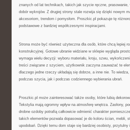
znanych od lat technikach, takich jak szycie ręczne, prasowani
dobór wykrojów. Z drugiej strony stale rozwija się dzięki nowym
akcesoriom, trendom i pomysłom. Proszkic.pl pokazuje tę różnor
podstawowe z bardziej współczesnymi inspiracjami.
Strona może być również użyteczna dla osób, które chcą lepiej 
konstrukcyjnej. Gotowe ubranie widziane w sklepie wygląda prost
wymaga wielu decyzji: wyboru materiału, kroju, szwu, wykończenia,
treści związane z szyciem, użytkownik zaczyna zauważać te eleme
dlaczego jedne rzeczy układają się dobrze, a inne nie. To wiedza,
podczas szycia, jak i podczas codziennego wybierania ubrań.
Proszkic.pl może zainteresować także osoby, które lubią dekoro
Tekstylia mają ogromny wpływ na atmosferę wnętrza. Zasłony, pod
drobne ozdoby potrafią całkowicie odmienić charakter pomieszcz
takich elementów pozwala dopasować je do koloru ścian, mebli, s
upodobań. Dzięki temu dom staje się bardziej osobisty, przytulny i