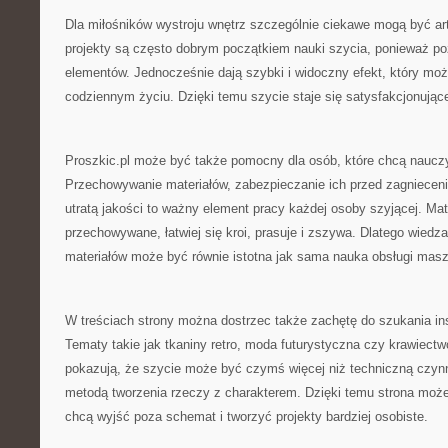
Dla miłośników wystroju wnętrz szczególnie ciekawe mogą być ar
projekty są często dobrym początkiem nauki szycia, ponieważ po
elementów. Jednocześnie dają szybki i widoczny efekt, który mo
codziennym życiu. Dzięki temu szycie staje się satysfakcjonując
Proszkic.pl może być także pomocny dla osób, które chcą nauczyć
Przechowywanie materiałów, zabezpieczanie ich przed zagnieceni
utratą jakości to ważny element pracy każdej osoby szyjącej. Mate
przechowywane, łatwiej się kroi, prasuje i zszywa. Dlatego wiedza
materiałów może być równie istotna jak sama nauka obsługi mas
W treściach strony można dostrzec także zachętę do szukania ins
Tematy takie jak tkaniny retro, moda futurystyczna czy krawiect
pokazują, że szycie może być czymś więcej niż techniczną czyn
metodą tworzenia rzeczy z charakterem. Dzięki temu strona może
chcą wyjść poza schemat i tworzyć projekty bardziej osobiste.