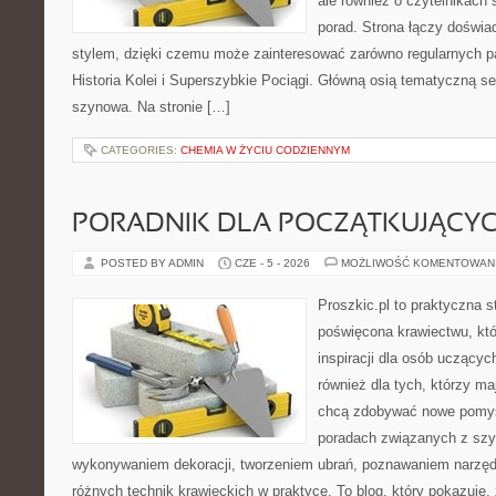
ale również o czytelnikach
porad. Strona łączy doświa
stylem, dzięki czemu może zainteresować zarówno regularnych pa
Historia Kolei i Superszybkie Pociągi. Główną osią tematyczną s
szynowa. Na stronie […]
CATEGORIES:
CHEMIA W ŻYCIU CODZIENNYM
PORADNIK DLA POCZĄTKUJĄCY
POSTED BY ADMIN
CZE - 5 - 2026
MOŻLIWOŚĆ KOMENTOWAN
Proszkic.pl to praktyczna s
poświęcona krawiectwu, któ
inspiracji dla osób uczącyc
również dla tych, którzy m
chcą zdobywać nowe pomysł
poradach związanych z szy
wykonywaniem dekoracji, tworzeniem ubrań, poznawaniem narzę
różnych technik krawieckich w praktyce. To blog, który pokazuje,