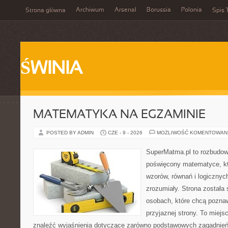
Archiwum
Arsenal
Borussia
Polonia
Strona główna
Spis 
ŚWINIA
MATEMATYKA NA EGZAMINIE
POSTED BY ADMIN
CZE - 9 - 2026
MOŻLIWOŚĆ KOMENTOWAN
SuperMatma.pl to rozbudow
poświęcony matematyce, któ
wzorów, równań i logicznyc
zrozumiały. Strona została
osobach, które chcą poznaw
przyjaznej strony. To miej
znaleźć wyjaśnienia dotyczące zarówno podstawowych zagadnień, 