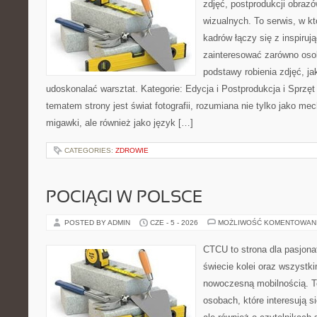
zdjęć, postprodukcji obrazó
wizualnych. To serwis, w k
kadrów łączy się z inspiruj
zainteresować zarówno osob
podstawy robienia zdjęć, jak
udoskonalać warsztat. Kategorie: Edycja i Postprodukcja i Sprzę
tematem strony jest świat fotografii, rozumiana nie tylko jako m
migawki, ale również jako język […]
CATEGORIES:
ZDROWIE
POCIĄGI W POLSCE
POSTED BY ADMIN
CZE - 5 - 2026
MOŻLIWOŚĆ KOMENTOWAN
CTCU to strona dla pasjonat
świecie kolei oraz wszystki
nowoczesną mobilnością. To
osobach, które interesują s