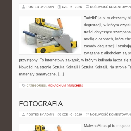
POSTED BY ADMIN
CZE - 6 - 2026
MOŻLIWOŚĆ KOMENTOWAN
TadzikPije.pl to obszerny b
degustacji, w którym czytel
treści dotyczące szampana.
myślą o osobach, które ch
zasady degustacji i szukaj
związane z alkoholem są p
przystępny. To internetowy zakątek, w którym kulinaria łączą si
Nowości na stronie Sztuka Koktajli i Sztuka Koktajli. Na stronie 
materiały tematyczne, […]
CATEGORIES:
MONACHIUM (MÜNCHEN)
FOTOGRAFIA
POSTED BY ADMIN
CZE - 6 - 2026
MOŻLIWOŚĆ KOMENTOWAN
MalwinaAtras.pl to miejsce 