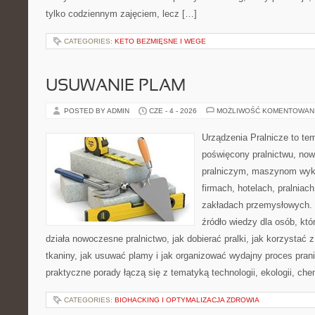
tylko codziennym zajęciem, lecz […]
CATEGORIES:
KETO BEZMIĘSNE I WEGE
USUWANIE PLAM
POSTED BY ADMIN
CZE - 4 - 2026
MOŻLIWOŚĆ KOMENTOWAN
Urządzenia Pralnicze to te
poświęcony pralnictwu, n
pralniczym, maszynom wy
firmach, hotelach, pralniac
zakładach przemysłowych. 
źródło wiedzy dla osób, któ
działa nowoczesne pralnictwo, jak dobierać pralki, jak korzystać 
tkaniny, jak usuwać plamy i jak organizować wydajny proces pran
praktyczne porady łączą się z tematyką technologii, ekologii, che
CATEGORIES:
BIOHACKING I OPTYMALIZACJA ZDROWIA