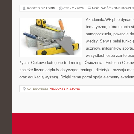
POSTED BY ADMIN
CZE - 2 - 2026
MOŻLIWOŚĆ KOMENTOWAN
AkademikaWF.pl to dynamicz
tematyczna, która skupia s
samopoczuciu, powrocie do
wiedzy. Serwis pełni funkcję
uczniów, miłośników sportu
wszystkich osób zaintere
życia. Ciekawe kategorie to Trening i Ćwiczenia i Historia i Ciek
znaleźć liczne artykuły dotyczące treningu, dietetyki, rozwoju men
oraz edukacją wyższą. Dzięki temu portal spaja elementy akadem
CATEGORIES:
PRODUKTY KISZONE