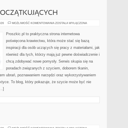
POCZĄTKUJĄCYCH
PORADNIK
026
MOŻLIWOŚĆ KOMENTOWANIA
ZOSTAŁA WYŁĄCZONA
DLA
POCZĄTKUJĄCYCH
Proszkic.pl to praktyczna strona internetowa
poświęcona krawiectwu, która może stać się bazą
inspiracji dla osób uczących się pracy z materiałami, jak
również dla tych, którzy mają już pewne doświadczenie i
chcą zdobywać nowe pomysły. Serwis skupia się na
poradach związanych z szyciem, doborem tkanin,
iem ubrań, poznawaniem narzędzi oraz wykorzystywaniem
ktyce. To blog, który pokazuje, że szycie może być nie
[…]
USUWANIE