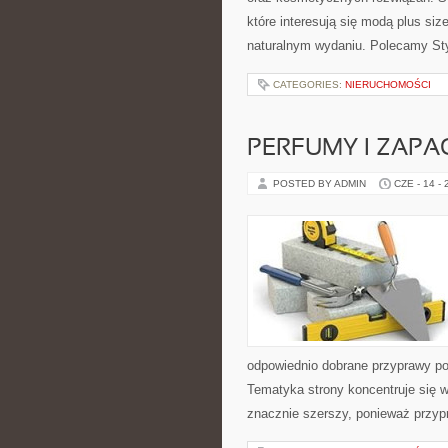
które interesują się modą plus s
naturalnym wydaniu. Polecamy Sty
CATEGORIES:
NIERUCHOMOŚCI
PERFUMY I ZAPA
POSTED BY ADMIN
CZE - 14 -
odpowiednio dobrane przyprawy pot
Tematyka strony koncentruje się w
znacznie szerszy, ponieważ przyp