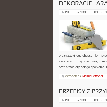
DEKORACJE I AR
POSTED BY ADMIN
CZE - 7 - 2
organizacyjnego chaosu. To miejsc
związanych z wyborem sali, menu, 
oraz atmosfery całego spotkania. N
CATEGORIES:
NIERUCHOMOŚCI
PRZEPISY Z PRZ
POSTED BY ADMIN
CZE - 7 - 2