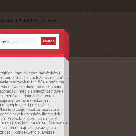
SCRIBE
FACEBOOK
TWITTER
rótkich komunikatów, nagłówków i
nii coraz trudniej znaleźć przestrzeń na
nanie rzeczywistości. Wiele osób ma
 wie o świecie dużo, bo codziennie
iadomości, media społecznościowe i
ekspertów. Jednocześnie coraz
zuje się, że taka wiedza jest
na, pospieszna i pozbawiona
łaśnie dlatego reportaż pozostaje
cenniejszych gatunków literackich i
ich. Pozwala zatrzymać się przy
iejscu i zjawisku na dłużej. Nie podaje
chej informacji, ale pokazuje tło,
eżności i konsekwencje. Dobrze