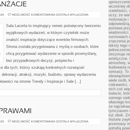
uproszczenie
ANŻACJE
wcześniej o
rzetelności,
DEKORACJE
uczy, że war
026
MOŻLIWOŚĆ KOMENTOWANIA
ZOSTAŁA WYŁĄCZONA
I
motywacje i 
ARANŻACJE
odpowiedzią,
Sala Lacerta to inspirujący serwis poświęcony tworzeniu
postawa przy
wiadomości, 
wyjątkowych wydarzeń, w którym czytelnik może
rozmowach o
znaleźć inspiracje dotyczące eventów firmowych.
znaczenia je
teksty tego r
Strona została przygotowana z myślą o osobach, które
jednocześnie
chcą przygotować wydarzenie w sposób przemyślany,
otrzymuje ni
estetyczne. 
bez przypadkowych decyzji, pośpiechu i
atmosferę, w
budowania na
e dla tych, którzy szukają konkretnych rozwiązań
sensacji. To 
dekoracji, atrakcji, muzyki, budżetu, oprawy wydarzenia
obowiązkiem,
wiele osób, 
owości na stronie Trendy i Inspiracje i Sale […]
ciekawości, 
nich coś wię
świecie, któ
samego siebi
własnego kra
że najciekaw
YPRAWAMI
tymczasem n
tuż obok. Zm
historie zwy
PRZEPISY
026
MOŻLIWOŚĆ KOMENTOWANIA
ZOSTAŁA WYŁĄCZONA
przemiany ma
Z
PRZYPRAWAMI
potrafią pow