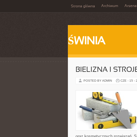
Archiwum
Arsena
Strona główna
ŚWINIA
BIELIZNA I STRO
POSTED BY ADMIN
CZE - 15 -
oraz kosmetycznych rozwiązań. St