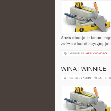
Serwis pokazuje, że koperek mog
zarówno w kuchni tradycyjnej, jak
CATEGORIES:
NIERUCHOMOŚCI
WINA I WINNICE
POSTED BY ADMIN
CZE - 6 - 2