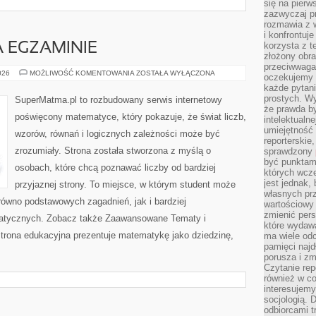
się na pierw
zazwyczaj pr
rozmawia z 
i konfrontuj
korzysta z t
 EGZAMINIE
złożony obra
przeciwwaga 
MATEMATYKA
026
MOŻLIWOŚĆ KOMENTOWANIA
ZOSTAŁA WYŁĄCZONA
oczekujemy 
NA
każde pytani
EGZAMINIE
prostych. W
SuperMatma.pl to rozbudowany serwis internetowy
że prawda b
poświęcony matematyce, który pokazuje, że świat liczb,
intelektualn
umiejętność 
wzorów, równań i logicznych zależności może być
reporterskie
zrozumiały. Strona została stworzona z myślą o
sprawdzony
być punktam
osobach, które chcą poznawać liczby od bardziej
których wcze
jest jednak,
przyjaznej strony. To miejsce, w którym student może
własnych pr
równo podstawowych zagadnień, jak i bardziej
wartościowy 
zmienić pers
tycznych. Zobacz także Zaawansowane Tematy i
które wydawa
trona edukacyjna prezentuje matematykę jako dziedzinę,
ma wiele odc
pamięci najdł
porusza i zm
Czytanie re
również w co
interesujemy
socjologią. 
odbiorcami t