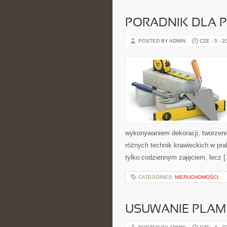
PORADNIK DLA 
POSTED BY ADMIN
CZE - 5 - 2
wykonywaniem dekoracji, tworzen
różnych technik krawieckich w pra
tylko codziennym zajęciem, lecz 
CATEGORIES:
NIERUCHOMOŚCI
USUWANIE PLAM