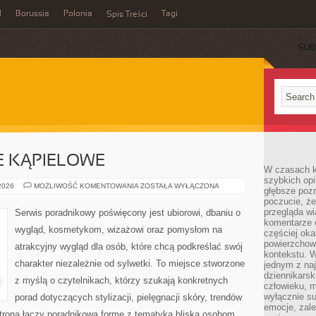
l
Borussia
Polonia
Tagi
Spis Treści
SUB
JE KĄPIELOWE
W czasach k
szybkich opi
BIELIZNA
 2026
MOŻLIWOŚĆ KOMENTOWANIA
ZOSTAŁA WYŁĄCZONA
głębsze poz
I
poczucie, że
STROJE
KĄPIELOWE
przegląda w
Serwis poradnikowy poświęcony jest ubiorowi, dbaniu o
komentarze 
wygląd, kosmetykom, wizażowi oraz pomysłom na
częściej oka
powierzchow
atrakcyjny wygląd dla osób, które chcą podkreślać swój
kontekstu. W
charakter niezależnie od sylwetki. To miejsce stworzone
jednym z naj
dziennikarsk
z myślą o czytelnikach, którzy szukają konkretnych
człowieku, m
wyłącznie su
porad dotyczących stylizacji, pielęgnacji skóry, trendów
emocje, zal
rona łączy poradnikową formę z tematyką bliską osobom,