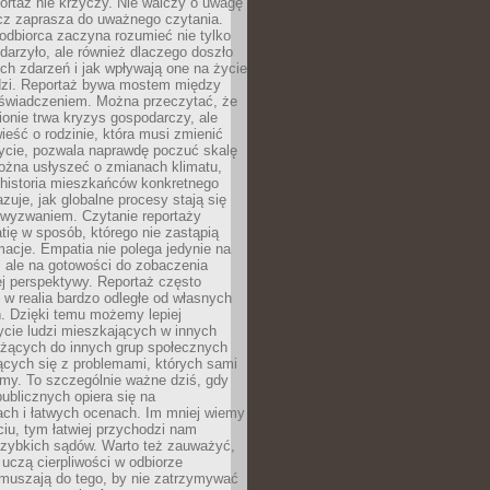
ortaż nie krzyczy. Nie walczy o uwagę
ecz zaprasza do uważnego czytania.
odbiorca zaczyna rozumieć nie tylko
ydarzyło, ale również dlaczego doszło
ch zdarzeń i jak wpływają one na życie
dzi. Reportaż bywa mostem między
oświadczeniem. Można przeczytać, że
ionie trwa kryzys gospodarczy, ale
ieść o rodzinie, która musi zmienić
życie, pozwala naprawdę poczuć skalę
ożna usłyszeć o zmianach klimatu,
 historia mieszkańców konkretnego
zuje, jak globalne procesy stają się
wyzwaniem. Czytanie reportaży
tię w sposób, którego nie zastąpią
rmacje. Empatia nie polega jedynie na
 ale na gotowości do zobaczenia
ej perspektywy. Reportaż często
 w realia bardzo odległe od własnych
. Dzięki temu możemy lepiej
ycie ludzi mieszkających w innych
eżących do innych grup społecznych
ących się z problemami, których sami
śmy. To szczególnie ważne dziś, gdy
publicznych opiera się na
ach i łatwych ocenach. Im mniej wiemy
iu, tym łatwiej przychodzi nam
zybkich sądów. Warto też zauważyć,
 uczą cierpliwości w odbiorze
Zmuszają do tego, by nie zatrzymywać