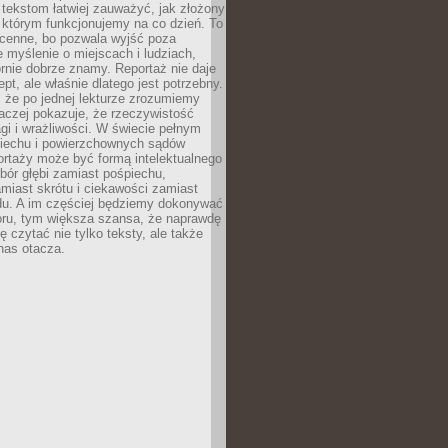
 tekstom łatwiej zauważyć, jak złożony
w którym funkcjonujemy na co dzień. To
 cenne, bo pozwala wyjść poza
 myślenie o miejscach i ludziach,
rnie dobrze znamy. Reportaż nie daje
ept, ale właśnie dlatego jest potrzebny.
, że po jednej lekturze zrozumiemy
aczej pokazuje, że rzeczywistość
i i wrażliwości. W świecie pełnym
piechu i powierzchownych sądów
ortaży może być formą intelektualnego
bór głębi zamiast pośpiechu,
miast skrótu i ciekawości zamiast
du. A im częściej będziemy dokonywać
oru, tym większa szansa, że naprawdę
 czytać nie tylko teksty, ale także
 nas otacza.