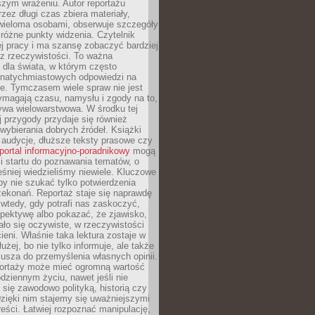
szym wrażeniu. Autor reportażu
zez długi czas zbiera materiały,
wieloma osobami, obserwuje szczegóły
e różne punkty widzenia. Czytelnik
ej pracy i ma szansę zobaczyć bardziej
z rzeczywistości. To ważna
dla świata, w którym często
natychmiastowych odpowiedzi na
e. Tymczasem wiele spraw nie jest
ymagają czasu, namysłu i zgody na to,
ywa wielowarstwowa. W środku tej
ej przygody przydaje się również
wybierania dobrych źródeł. Książki
, audycje, dłuższe teksty prasowe czy
portal informacyjno-poradnikowy
mogą
i startu do poznawania tematów, o
śniej wiedzieliśmy niewiele. Kluczowe
 by nie szukać tylko potwierdzenia
zekonań. Reportaż staje się naprawdę
wtedy, gdy potrafi nas zaskoczyć,
pektywę albo pokazać, że zjawisko,
ło się oczywiste, w rzeczywistości
ieni. Właśnie taka lektura zostaje w
użej, bo nie tylko informuje, ale także
usza do przemyślenia własnych opinii.
portaży może mieć ogromną wartość
dziennym życiu, nawet jeśli nie
 się zawodowo polityką, historią czy
Dzięki nim stajemy się uważniejszymi
reści. Łatwiej rozpoznać manipulację,