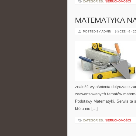
CATEGORIES:
NIERUCHOMOŚCI
MATEMATYKA NA
POSTED BY ADMIN
CZE - 9 - 2
znaleźć wyjaśnienia dotyczące za
zaawansowanych tematów matema
Podstawy Matematyki. Serwis ta s
która nie […]
CATEGORIES:
NIERUCHOMOŚCI