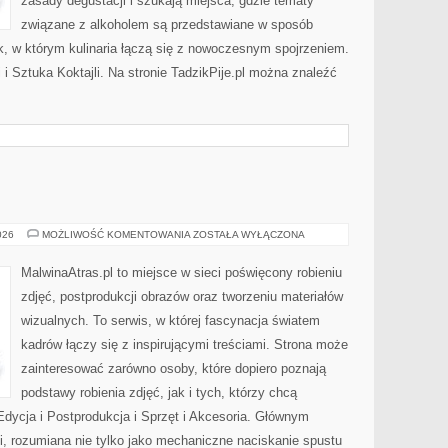
zasady degustacji i szukają miejsca, gdzie tematy
związane z alkoholem są przedstawiane w sposób
k, w którym kulinaria łączą się z nowoczesnym spojrzeniem.
 i Sztuka Koktajli. Na stronie TadzikPije.pl można znaleźć
FOTOGRAFIA
026
MOŻLIWOŚĆ KOMENTOWANIA
ZOSTAŁA WYŁĄCZONA
MalwinaAtras.pl to miejsce w sieci poświęcony robieniu
zdjęć, postprodukcji obrazów oraz tworzeniu materiałów
wizualnych. To serwis, w której fascynacja światem
kadrów łączy się z inspirującymi treściami. Strona może
zainteresować zarówno osoby, które dopiero poznają
podstawy robienia zdjęć, jak i tych, którzy chcą
Edycja i Postprodukcja i Sprzęt i Akcesoria. Głównym
ii, rozumiana nie tylko jako mechaniczne naciskanie spustu