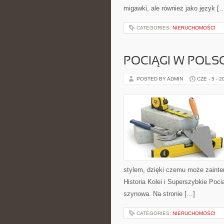
migawki, ale również jako język [
CATEGORIES:
NIERUCHOMOŚCI
POCIĄGI W POLS
POSTED BY ADMIN
CZE - 5 - 2
stylem, dzięki czemu może zainte
Historia Kolei i Superszybkie Poc
szynowa. Na stronie […]
CATEGORIES:
NIERUCHOMOŚCI