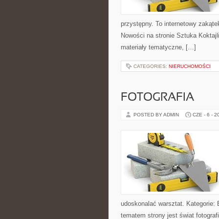
przystępny. To internetowy zakąte
Nowości na stronie Sztuka Koktajli
materiały tematyczne, […]
CATEGORIES:
NIERUCHOMOŚCI
FOTOGRAFIA
POSTED BY ADMIN
CZE - 6 - 2
udoskonalać warsztat. Kategorie: 
tematem strony jest świat fotograf