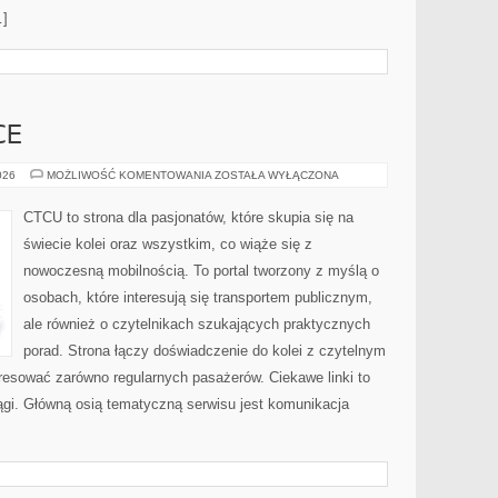
…]
CE
POCIĄGI
026
MOŻLIWOŚĆ KOMENTOWANIA
ZOSTAŁA WYŁĄCZONA
W
POLSCE
CTCU to strona dla pasjonatów, które skupia się na
świecie kolei oraz wszystkim, co wiąże się z
nowoczesną mobilnością. To portal tworzony z myślą o
osobach, które interesują się transportem publicznym,
ale również o czytelnikach szukających praktycznych
porad. Strona łączy doświadczenie do kolei z czytelnym
resować zarówno regularnych pasażerów. Ciekawe linki to
iągi. Główną osią tematyczną serwisu jest komunikacja