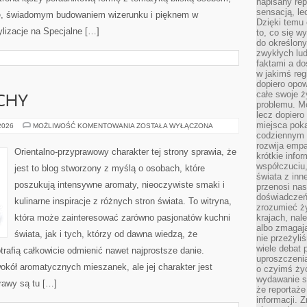
napisany rep
sensacją, l
ize, świadomym budowaniem wizerunku i pięknem w
Dzięki temu 
lizacje na Specjalne […]
to, co się w
do określony
zwykłych lu
faktami a d
w jakimś reg
dopiero opow
całe swoje 
CHY
problemu. M
lecz dopiero
miejsca poka
PERFUMY
 2026
MOŻLIWOŚĆ KOMENTOWANIA
ZOSTAŁA WYŁĄCZONA
I
codziennym 
ZAPACHY
rozwija empa
Orientalno-przyprawowy charakter tej strony sprawia, że
krótkie info
współczuciu,
jest to blog stworzony z myślą o osobach, które
świata z inn
poszukują intensywne aromaty, nieoczywiste smaki i
przenosi nas
doświadczeń
kulinarne inspiracje z różnych stron świata. To witryna,
zrozumieć ż
która może zainteresować zarówno pasjonatów kuchni
krajach, nal
albo zmagaj
świata, jak i tych, którzy od dawna wiedzą, że
nie przeżyli
wiele debat 
rafią całkowicie odmienić nawet najprostsze danie.
uproszczeni
okół aromatycznych mieszanek, ale jej charakter jest
o czyimś życ
wydawanie s
rawy są tu […]
że reportaże
informacji. 