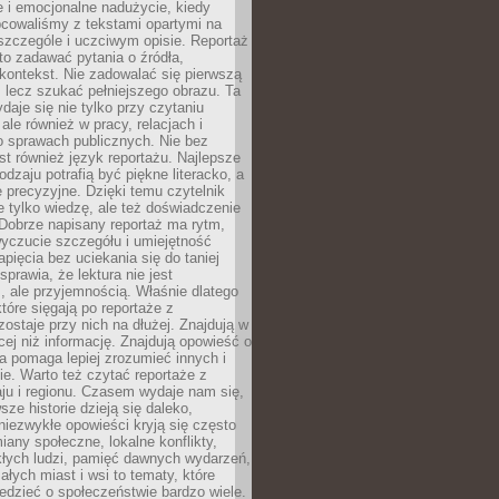
 i emocjonalne nadużycie, kiedy
bcowaliśmy z tekstami opartymi na
 szczególe i uczciwym opisie. Reportaż
to zadawać pytania o źródła,
kontekst. Nie zadowalać się pierwszą
 lecz szukać pełniejszego obrazu. Ta
daje się nie tylko przy czytaniu
ale również w pracy, relacjach i
 sprawach publicznych. Nie bez
st również język reportażu. Najlepsze
odzaju potrafią być piękne literacko, a
 precyzyjne. Dzięki temu czytelnik
e tylko wiedzę, ale też doświadczenie
Dobrze napisany reportaż ma rytm,
yczucie szczegółu i umiejętność
pięcia bez uciekania się do taniej
sprawia, że lektura nie jest
 ale przyjemnością. Właśnie dlatego
które sięgają po reportaże z
zostaje przy nich na dłużej. Znajdują w
cej niż informację. Znajdują opowieść o
ra pomaga lepiej zrozumieć innych i
e. Warto też czytać reportaże z
ju i regionu. Czasem wydaje nam się,
sze historie dzieją się daleko,
iezwykłe opowieści kryją się często
iany społeczne, lokalne konflikty,
kłych ludzi, pamięć dawnych wydarzeń,
łych miast i wsi to tematy, które
iedzieć o społeczeństwie bardzo wiele.