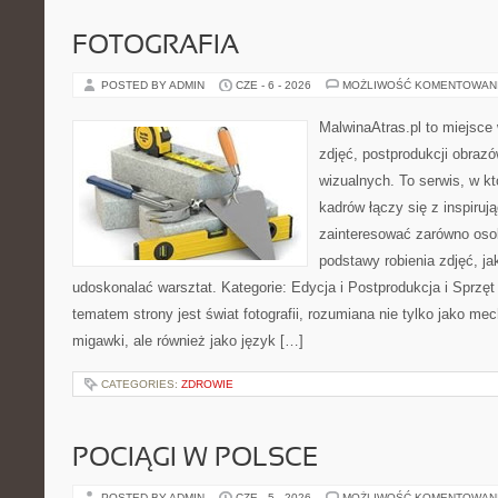
FOTOGRAFIA
POSTED BY ADMIN
CZE - 6 - 2026
MOŻLIWOŚĆ KOMENTOWAN
MalwinaAtras.pl to miejsce 
zdjęć, postprodukcji obrazó
wizualnych. To serwis, w k
kadrów łączy się z inspiruj
zainteresować zarówno osob
podstawy robienia zdjęć, jak
udoskonalać warsztat. Kategorie: Edycja i Postprodukcja i Sprzę
tematem strony jest świat fotografii, rozumiana nie tylko jako m
migawki, ale również jako język […]
CATEGORIES:
ZDROWIE
POCIĄGI W POLSCE
POSTED BY ADMIN
CZE - 5 - 2026
MOŻLIWOŚĆ KOMENTOWAN