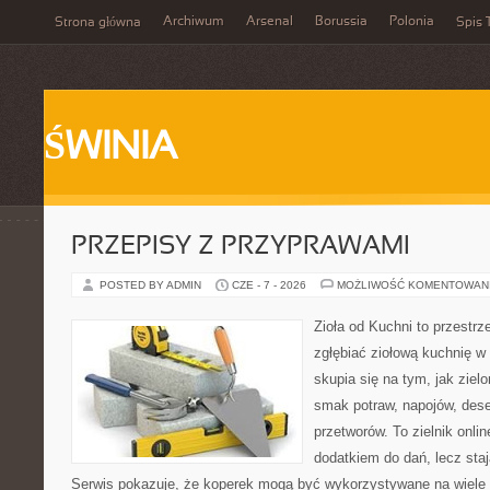
Archiwum
Arsenal
Borussia
Polonia
Strona główna
Spis 
ŚWINIA
PRZEPISY Z PRZYPRAWAMI
POSTED BY ADMIN
CZE - 7 - 2026
MOŻLIWOŚĆ KOMENTOWAN
Zioła od Kuchni to przestrz
zgłębiać ziołową kuchnię w
skupia się na tym, jak ziel
smak potraw, napojów, des
przetworów. To zielnik onlin
dodatkiem do dań, lecz sta
Serwis pokazuje, że koperek mogą być wykorzystywane na wiele