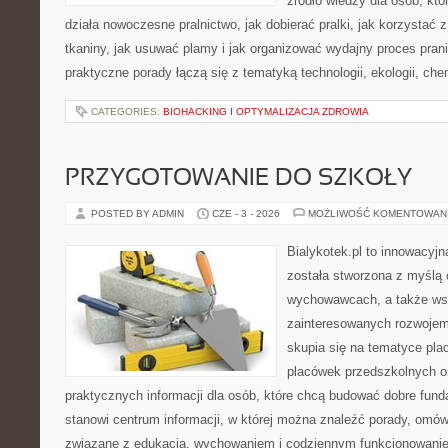
źródło wiedzy dla osób, któ
działa nowoczesne pralnictwo, jak dobierać pralki, jak korzystać 
tkaniny, jak usuwać plamy i jak organizować wydajny proces pran
praktyczne porady łączą się z tematyką technologii, ekologii, che
CATEGORIES:
BIOHACKING I OPTYMALIZACJA ZDROWIA
PRZYGOTOWANIE DO SZKOŁY
POSTED BY ADMIN
CZE - 3 - 2026
MOŻLIWOŚĆ KOMENTOWAN
Bialykotek.pl to innowacyjna
została stworzona z myślą 
wychowawcach, a także ws
zainteresowanych rozwojem
skupia się na tematyce pl
placówek przedszkolnych or
praktycznych informacji dla osób, które chcą budować dobre fun
stanowi centrum informacji, w której można znaleźć porady, omów
związane z edukacją, wychowaniem i codziennym funkcjonowanie