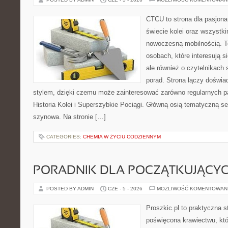
CTCU to strona dla pasjonat
świecie kolei oraz wszystki
nowoczesną mobilnością. To
osobach, które interesują s
ale również o czytelnikach
porad. Strona łączy doświa
stylem, dzięki czemu może zainteresować zarówno regularnych pa
Historia Kolei i Superszybkie Pociągi. Główną osią tematyczną s
szynowa. Na stronie […]
CATEGORIES:
CHEMIA W ŻYCIU CODZIENNYM
PORADNIK DLA POCZĄTKUJĄCY
POSTED BY ADMIN
CZE - 5 - 2026
MOŻLIWOŚĆ KOMENTOWAN
Proszkic.pl to praktyczna s
poświęcona krawiectwu, któ