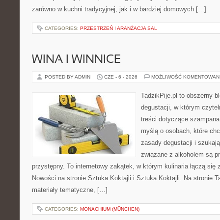
zarówno w kuchni tradycyjnej, jak i w bardziej domowych […]
CATEGORIES:
PRZESTRZEŃ I ARANŻACJA SAL
WINA I WINNICE
POSTED BY ADMIN
CZE - 6 - 2026
MOŻLIWOŚĆ KOMENTOWAN
TadzikPije.pl to obszerny b
degustacji, w którym czytel
treści dotyczące szampana.
myślą o osobach, które ch
zasady degustacji i szukaj
związane z alkoholem są p
przystępny. To internetowy zakątek, w którym kulinaria łączą si
Nowości na stronie Sztuka Koktajli i Sztuka Koktajli. Na stronie 
materiały tematyczne, […]
CATEGORIES:
MONACHIUM (MÜNCHEN)