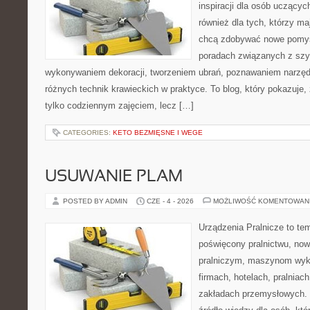
inspiracji dla osób uczącyc
również dla tych, którzy m
chcą zdobywać nowe pomysł
poradach związanych z szy
wykonywaniem dekoracji, tworzeniem ubrań, poznawaniem narzę
różnych technik krawieckich w praktyce. To blog, który pokazuje,
tylko codziennym zajęciem, lecz […]
CATEGORIES:
KETO BEZMIĘSNE I WEGE
USUWANIE PLAM
POSTED BY ADMIN
CZE - 4 - 2026
MOŻLIWOŚĆ KOMENTOWAN
Urządzenia Pralnicze to te
poświęcony pralnictwu, n
pralniczym, maszynom wy
firmach, hotelach, pralniac
zakładach przemysłowych. 