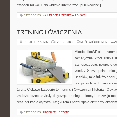
etapach rozwoju. Na witrynie internetowej publikowane […]
CATEGORIES:
NAJLEPSZE PIZZERIE W POLSCE
TRENING I ĆWICZENIA
POSTED BY ADMIN
CZE - 2 - 2026
MOŻLIWOŚĆ KOMENTOWAN
AkademikaWF.pl to dynamicz
tematyczna, która skupia s
samopoczuciu, powrocie do
wiedzy. Serwis pełni funkcję
uczniów, miłośników sportu
wszystkich osób zaintere
życia. Ciekawe kategorie to Trening i Ćwiczenia i Historia i Ciek
znaleźć liczne artykuły dotyczące treningu, dietetyki, rozwoju men
oraz edukacją wyższą. Dzięki temu portal spaja elementy akadem
CATEGORIES:
PRODUKTY KISZONE