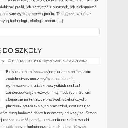
źródło wiedzy dla osób, które chcą lepiej zrozumieć, jak
dobierać pralki, jak korzystać z suszarek, jak pielęgnować
rganizować wydajny proces prania. To miejsce, w którym
tyką technologii, ekologii, chemii […]
 DO SZKOŁY
PRZYGOTOWANIE
026
MOŻLIWOŚĆ KOMENTOWANIA
ZOSTAŁA WYŁĄCZONA
DO
SZKOŁY
Bialykotek.pl to innowacyjna platforma online, która
została stworzona z myślą o opiekunach,
wychowawcach, a także wszystkich osobach
zainteresowanych rozwojem najmłodszych. Serwis
skupia się na tematyce placówek opiekuńczych,
placówek przedszkolnych oraz szkół, dostarczając
, które chcą budować dobre fundamenty edukacyjne. Strona
rej można znaleźć porady, omówienia oraz ciekawostki
m i codziennym funkcjonowaniem dzieci na różnych