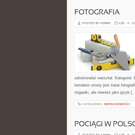
FOTOGRAFIA
POSTED BY ADMIN
CZE - 6 - 2
udoskonalać warsztat. Kategorie: 
tematem strony jest świat fotograf
migawki, ale również jako język [
CATEGORIES:
NIERUCHOMOŚCI
POCIĄGI W POLS
POSTED BY ADMIN
CZE - 5 - 2