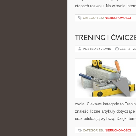
etapach rozwoju. Na witrynie inte
CATEGORIES:
NIERUCHOMOŚCI
TRENING I ĆWICZ
POSTED BY ADMIN
CZE - 2 - 2
życia. Ciekawe kategorie to Trenin
znaleźć liczne artykuły dotyczące t
oraz edukacją wyższą. Dzięki tem
CATEGORIES:
NIERUCHOMOŚCI