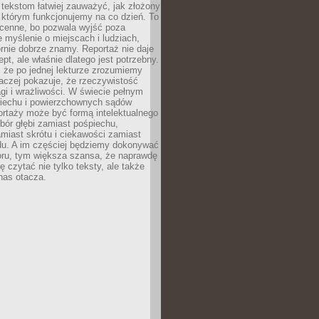
 tekstom łatwiej zauważyć, jak złożony
w którym funkcjonujemy na co dzień. To
 cenne, bo pozwala wyjść poza
 myślenie o miejscach i ludziach,
rnie dobrze znamy. Reportaż nie daje
ept, ale właśnie dlatego jest potrzebny.
, że po jednej lekturze zrozumiemy
aczej pokazuje, że rzeczywistość
i i wrażliwości. W świecie pełnym
piechu i powierzchownych sądów
ortaży może być formą intelektualnego
bór głębi zamiast pośpiechu,
miast skrótu i ciekawości zamiast
du. A im częściej będziemy dokonywać
oru, tym większa szansa, że naprawdę
 czytać nie tylko teksty, ale także
 nas otacza.