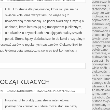
uproszczenie
W
wcześniej o
POLSCE
rzetelności,
CTCU to strona dla pasjonatów, które skupia się na
uczy, że war
świecie kolei oraz wszystkim, co wiąże się z
motywacje i 
odpowiedzią,
nowoczesną mobilnością. To portal tworzony z myślą o
postawa przy
osobach, które interesują się transportem publicznym,
wiadomości, 
rozmowach o
ale również o czytelnikach szukających praktycznych
znaczenia je
teksty tego r
porad. Strona łączy doświadczenie do kolei z czytelnym
jednocześnie
resować zarówno regularnych pasażerów. Ciekawe linki to
otrzymuje ni
estetyczne. 
iągi. Główną osią tematyczną serwisu jest komunikacja
atmosferę, w
budowania na
sensacji. To 
obowiązkiem,
wiele osób, 
ciekawości, 
nich coś wię
świecie, któ
POCZĄTKUJĄCYCH
samego siebi
własnego kra
że najciekaw
PORADNIK
026
MOŻLIWOŚĆ KOMENTOWANIA
ZOSTAŁA WYŁĄCZONA
tymczasem n
DLA
POCZĄTKUJĄCYCH
tuż obok. Zm
Proszkic.pl to praktyczna strona internetowa
historie zwy
przemiany ma
poświęcona krawiectwu, która może stać się bazą
potrafią pow