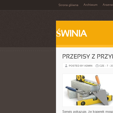
Archiwum
Arsena
Strona główna
ŚWINIA
PRZEPISY Z PRZ
POSTED BY ADMIN
CZE - 7 - 2
Serwis pokazuje, że koperek mog