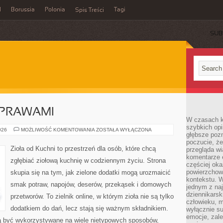
l
Borussia
Polonia
Tagi
Spis Treści
SUB
YPRAWAMI
W czasach k
szybkich opi
PRZEPISY
026
MOŻLIWOŚĆ KOMENTOWANIA
ZOSTAŁA WYŁĄCZONA
głębsze poz
Z
PRZYPRAWAMI
poczucie, że
Zioła od Kuchni to przestrzeń dla osób, które chcą
przegląda w
komentarze 
zgłębiać ziołową kuchnię w codziennym życiu. Strona
częściej oka
powierzchow
skupia się na tym, jak zielone dodatki mogą urozmaicić
kontekstu. W
smak potraw, napojów, deserów, przekąsek i domowych
jednym z naj
dziennikarsk
przetworów. To zielnik online, w którym zioła nie są tylko
człowieku, m
dodatkiem do dań, lecz stają się ważnym składnikiem.
wyłącznie su
emocje, zal
ą być wykorzystywane na wiele nietypowych sposobów,