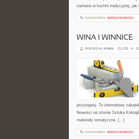
zarówno w kuchni tradycyjnej, jak
CATEGORIES:
NIERUCHOMOŚCI
WINA I WINNICE
POSTED BY ADMIN
CZE - 6 - 2
przystępny. To internetowy zakąte
Nowości na stronie Sztuka Koktajli
materiały tematyczne, […]
CATEGORIES:
NIERUCHOMOŚCI