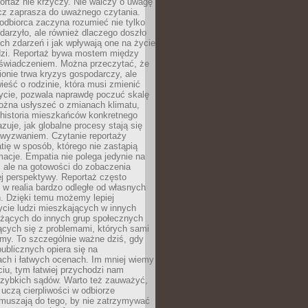
ortaż nie krzyczy. Nie walczy o uwagę
ecz zaprasza do uważnego czytania.
odbiorca zaczyna rozumieć nie tylko
ydarzyło, ale również dlaczego doszło
ch zdarzeń i jak wpływają one na życie
dzi. Reportaż bywa mostem między
oświadczeniem. Można przeczytać, że
ionie trwa kryzys gospodarczy, ale
ieść o rodzinie, która musi zmienić
życie, pozwala naprawdę poczuć skalę
ożna usłyszeć o zmianach klimatu,
 historia mieszkańców konkretnego
zuje, jak globalne procesy stają się
wyzwaniem. Czytanie reportaży
tię w sposób, którego nie zastąpią
rmacje. Empatia nie polega jedynie na
 ale na gotowości do zobaczenia
ej perspektywy. Reportaż często
 w realia bardzo odległe od własnych
. Dzięki temu możemy lepiej
ycie ludzi mieszkających w innych
eżących do innych grup społecznych
ących się z problemami, których sami
śmy. To szczególnie ważne dziś, gdy
publicznych opiera się na
ach i łatwych ocenach. Im mniej wiemy
iu, tym łatwiej przychodzi nam
zybkich sądów. Warto też zauważyć,
 uczą cierpliwości w odbiorze
Zmuszają do tego, by nie zatrzymywać