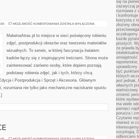
się na pierw
zazwyczaj pr
rozmawia z 
i konfrontuj
korzysta z t
FOTOGRAFIA
026
MOŻLIWOŚĆ KOMENTOWANIA
ZOSTAŁA WYŁĄCZONA
złożony obra
przeciwwaga 
oczekujemy 
MalwinaAtras.pl to miejsce w sieci poświęcony robieniu
każde pytani
zdjęć, postprodukcji obrazów oraz tworzeniu materiałów
prostych. W
że prawda b
wizualnych. To serwis, w której fascynacja światem
intelektualn
umiejętność 
kadrów łączy się z inspirującymi treściami. Strona może
reporterskie
zainteresować zarówno osoby, które dopiero poznają
sprawdzony
być punktam
podstawy robienia zdjęć, jak i tych, którzy chcą
których wcze
Edycja i Postprodukcja i Sprzęt i Akcesoria. Głównym
jest jednak,
własnych pr
ii, rozumiana nie tylko jako mechaniczne naciskanie spustu
wartościowy 
zmienić pers
…]
które wydawa
ma wiele odc
pamięci najdł
porusza i zm
Czytanie re
również w co
CE
interesujemy
socjologią. 
odbiorcami t
POCIĄGI
026
MOŻLIWOŚĆ KOMENTOWANIA
ZOSTAŁA WYŁĄCZONA