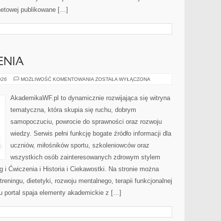
rnetowej publikowane […]
ENIA
TRENING
026
MOŻLIWOŚĆ KOMENTOWANIA
ZOSTAŁA WYŁĄCZONA
I
ĆWICZENIA
AkademikaWF.pl to dynamicznie rozwijająca się witryna
tematyczna, która skupia się ruchu, dobrym
samopoczuciu, powrocie do sprawności oraz rozwoju
wiedzy. Serwis pełni funkcję bogate źródło informacji dla
uczniów, miłośników sportu, szkoleniowców oraz
wszystkich osób zainteresowanych zdrowym stylem
g i Ćwiczenia i Historia i Ciekawostki. Na stronie można
reningu, dietetyki, rozwoju mentalnego, terapii funkcjonalnej
u portal spaja elementy akademickie z […]