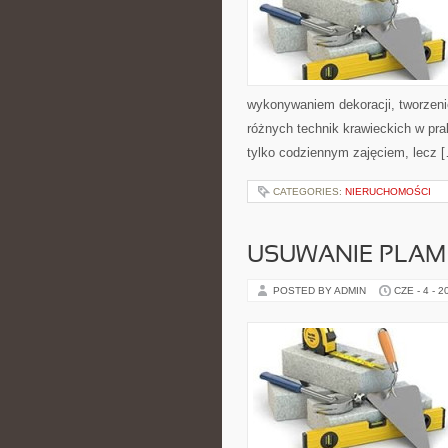
wykonywaniem dekoracji, tworzen
różnych technik krawieckich w pra
tylko codziennym zajęciem, lecz 
CATEGORIES:
NIERUCHOMOŚCI
USUWANIE PLAM
POSTED BY ADMIN
CZE - 4 - 2