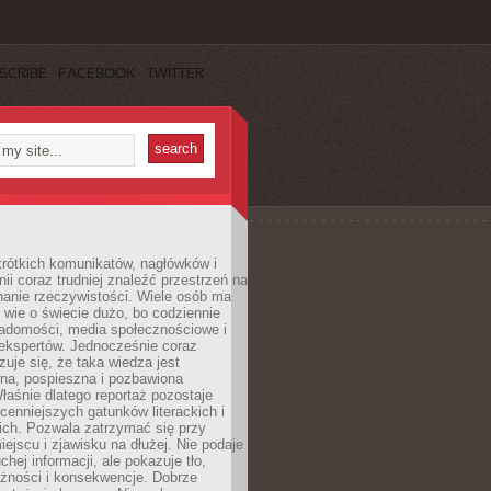
SCRIBE
FACEBOOK
TWITTER
rótkich komunikatów, nagłówków i
nii coraz trudniej znaleźć przestrzeń na
nanie rzeczywistości. Wiele osób ma
 wie o świecie dużo, bo codziennie
iadomości, media społecznościowe i
ekspertów. Jednocześnie coraz
zuje się, że taka wiedza jest
na, pospieszna i pozbawiona
łaśnie dlatego reportaż pozostaje
cenniejszych gatunków literackich i
ich. Pozwala zatrzymać się przy
iejscu i zjawisku na dłużej. Nie podaje
chej informacji, ale pokazuje tło,
eżności i konsekwencje. Dobrze