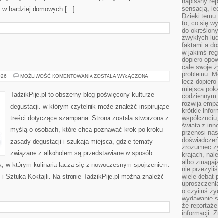
napisany rep
sensacją, l
 i w bardziej domowych […]
Dzięki temu 
to, co się w
do określony
zwykłych lu
faktami a d
w jakimś reg
dopiero opow
całe swoje 
problemu. M
WINA
026
MOŻLIWOŚĆ KOMENTOWANIA
ZOSTAŁA WYŁĄCZONA
lecz dopiero
I
WINNICE
miejsca poka
TadzikPije.pl to obszerny blog poświęcony kulturze
codziennym 
rozwija empa
degustacji, w którym czytelnik może znaleźć inspirujące
krótkie info
treści dotyczące szampana. Strona została stworzona z
współczuciu,
świata z inn
myślą o osobach, które chcą poznawać krok po kroku
przenosi nas
doświadczeń
zasady degustacji i szukają miejsca, gdzie tematy
zrozumieć ż
związane z alkoholem są przedstawiane w sposób
krajach, nal
albo zmagaj
k, w którym kulinaria łączą się z nowoczesnym spojrzeniem.
nie przeżyli
 i Sztuka Koktajli. Na stronie TadzikPije.pl można znaleźć
wiele debat 
uproszczeni
o czyimś życ
wydawanie s
że reportaże
informacji. 