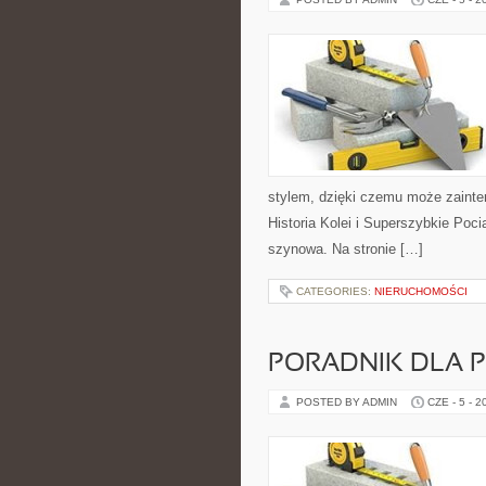
stylem, dzięki czemu może zainte
Historia Kolei i Superszybkie Poc
szynowa. Na stronie […]
CATEGORIES:
NIERUCHOMOŚCI
PORADNIK DLA 
POSTED BY ADMIN
CZE - 5 - 2