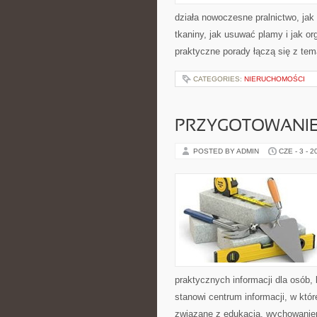
działa nowoczesne pralnictwo, jak 
tkaniny, jak usuwać plamy i jak o
praktyczne porady łączą się z tema
CATEGORIES:
NIERUCHOMOŚCI
PRZYGOTOWANIE
POSTED BY ADMIN
CZE - 3 - 2
praktycznych informacji dla osób
stanowi centrum informacji, w któ
związane z edukacją, wychowanie