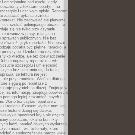
 i emocjonalne nadużycie, kiedy
bcowaliśmy z tekstami opartymi na
 szczególe i uczciwym opisie. Reportaż
to zadawać pytania o źródła,
kontekst. Nie zadowalać się pierwszą
 lecz szukać pełniejszego obrazu. Ta
daje się nie tylko przy czytaniu
ale również w pracy, relacjach i
 sprawach publicznych. Nie bez
st również język reportażu. Najlepsze
odzaju potrafią być piękne literacko, a
 precyzyjne. Dzięki temu czytelnik
e tylko wiedzę, ale też doświadczenie
Dobrze napisany reportaż ma rytm,
yczucie szczegółu i umiejętność
pięcia bez uciekania się do taniej
sprawia, że lektura nie jest
 ale przyjemnością. Właśnie dlatego
które sięgają po reportaże z
zostaje przy nich na dłużej. Znajdują w
cej niż informację. Znajdują opowieść o
ra pomaga lepiej zrozumieć innych i
e. Warto też czytać reportaże z
ju i regionu. Czasem wydaje nam się,
sze historie dzieją się daleko,
iezwykłe opowieści kryją się często
iany społeczne, lokalne konflikty,
kłych ludzi, pamięć dawnych wydarzeń,
łych miast i wsi to tematy, które
iedzieć o społeczeństwie bardzo wiele.