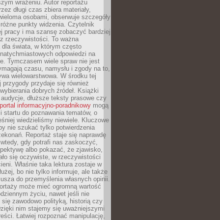
szym wrażeniu. Autor reportażu
zez długi czas zbiera materiały,
wieloma osobami, obserwuje szczegóły
e różne punkty widzenia. Czytelnik
ej pracy i ma szansę zobaczyć bardziej
z rzeczywistości. To ważna
dla świata, w którym często
natychmiastowych odpowiedzi na
e. Tymczasem wiele spraw nie jest
ymagają czasu, namysłu i zgody na to,
ywa wielowarstwowa. W środku tej
ej przygody przydaje się również
wybierania dobrych źródeł. Książki
, audycje, dłuższe teksty prasowe czy
portal informacyjno-poradnikowy
mogą
i startu do poznawania tematów, o
śniej wiedzieliśmy niewiele. Kluczowe
 by nie szukać tylko potwierdzenia
zekonań. Reportaż staje się naprawdę
wtedy, gdy potrafi nas zaskoczyć,
pektywę albo pokazać, że zjawisko,
ło się oczywiste, w rzeczywistości
ieni. Właśnie taka lektura zostaje w
użej, bo nie tylko informuje, ale także
usza do przemyślenia własnych opinii.
portaży może mieć ogromną wartość
dziennym życiu, nawet jeśli nie
 się zawodowo polityką, historią czy
Dzięki nim stajemy się uważniejszymi
reści. Łatwiej rozpoznać manipulację,