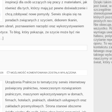
inspiracji dla osób uczących się pracy z materiałami, jak
Dzięki takim
jest świat, 
również dla tych, którzy mają już pewne doświadczenie i
szczególnie
stereotypowe
chcą zdobywać nowe pomysły. Serwis skupia się na
których pozo
poradach związanych z szyciem, doborem tkanin,
prostych rec
Nie obiecuje
iem ubrań, poznawaniem narzędzi oraz wykorzystywaniem
wszystko. R
ktyce. To blog, który pokazuje, że szycie może być nie
wymaga uwag
hałasu, poś
[…]
czytanie rep
oporu. To wy
kontekstu za
łatwego osą
takiego wyb
nauczymy się
świat, który
USUWANIE
026
MOŻLIWOŚĆ KOMENTOWANIA
ZOSTAŁA WYŁĄCZONA
PLAM
Urządzenia Pralnicze to tematyczny serwis internetowy
poświęcony pralnictwu, nowoczesnym rozwiązaniom
pralniczym, maszynom wykorzystywanym w domach,
firmach, hotelach, pralniach, obiektach usługowych oraz
zakładach przemysłowych. Strona stanowi obszerne