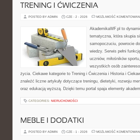
TRENING I ĆWICZENIA
POSTED BY ADMIN
CZE - 2 - 2026
MOŻLIWOŚĆ KOMENTOWAN
AkademikaWF.pl to dynamicz
tematyczna, która skupia s
samopoczuciu, powrocie do
wiedzy. Serwis pełni funkcję
uczniów, miłośników sportu
wszystkich osób zaintere
życia. Ciekawe kategorie to Trening i Ćwiczenia i Historia i Ciek
znaleźć liczne artykuły dotyczące treningu, dietetyki, rozwoju men
oraz edukacją wyższą. Dzięki temu portal spaja elementy akadem
CATEGORIES:
NIERUCHOMOŚCI
MEBLE I DODATKI
POSTED BY ADMIN
CZE - 1 - 2026
MOŻLIWOŚĆ KOMENTOWAN