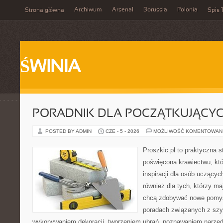
Archiwum
Arsenal
Borussia
Polonia
Strona główna
Spis 
ŚWINIA
PORADNIK DLA POCZĄTKUJĄCY
POSTED BY ADMIN
CZE - 5 - 2026
MOŻLIWOŚĆ KOMENTOWAN
Proszkic.pl to praktyczna s
poświęcona krawiectwu, któ
inspiracji dla osób uczącyc
również dla tych, którzy m
chcą zdobywać nowe pomysł
poradach związanych z szy
wykonywaniem dekoracji, tworzeniem ubrań, poznawaniem narzę