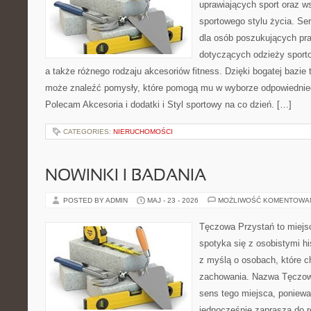
uprawiających sport oraz w
sportowego stylu życia. Se
dla osób poszukujących p
dotyczących odzieży sporto
a także różnego rodzaju akcesoriów fitness. Dzięki bogatej bazie
może znaleźć pomysły, które pomogą mu w wyborze odpowiednie
Polecam Akcesoria i dodatki i Styl sportowy na co dzień. […]
CATEGORIES:
NIERUCHOMOŚCI
NOWINKI I BADANIA
POSTED BY ADMIN
MAJ - 23 - 2026
MOŻLIWOŚĆ KOMENTOWA
Tęczowa Przystań to miejs
spotyka się z osobistymi hi
z myślą o osobach, które 
zachowania. Nazwa Tęczow
sens tego miejsca, poniewa
jednocześnie zaprasza do re