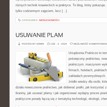
różnych technik krawieckich w praktyce. To blog, który pokazuje,
tylko codziennym zajęciem, lecz […]
CATEGORIES:
NIERUCHOMOŚCI
USUWANIE PLAM
POSTED BY ADMIN
CZE - 4 - 2026
MOŻLIWOŚĆ KOMENTOWAN
Urządzenia Pralnicze to te
poświęcony pralnictwu, n
pralniczym, maszynom wy
firmach, hotelach, pralniac
zakładach przemysłowych. 
źródło wiedzy dla osób, któ
działa nowoczesne pralnictwo, jak dobierać pralki, jak korzystać 
tkaniny, jak usuwać plamy i jak organizować wydajny proces pran
praktyczne porady łączą się z tematyką technologii, ekologii, che