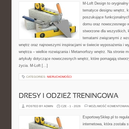
M-Loft Design to oryginaln
tematyce designu wnętrz, kt
poszukujące funkcjonalnyc
domu oraz nowoczesnego w
stworzone dla wszystkich, k
tematami związanymi z wz
wnętrz oraz najnowszymi inspiracjami w świecie wyposażenia i w
wnętrza – wielkie rozwiązania i Metamorfozy wnętrz. Na stronie
artykuły dotyczące nowoczesnych wnętrz, które pomagają stworz
życia. M-Loft […]
CATEGORIES:
NIERUCHOMOŚCI
DRESY I ODZIEŻ TRENINGOWA
POSTED BY ADMIN
CZE - 1 - 2026
MOŻLIWOŚĆ KOMENTOWAN
EsportowySklep.pl to regula
internetowa, która została