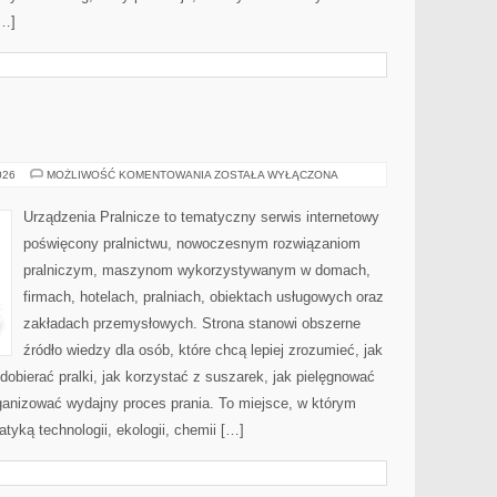
[…]
USUWANIE
026
MOŻLIWOŚĆ KOMENTOWANIA
ZOSTAŁA WYŁĄCZONA
PLAM
Urządzenia Pralnicze to tematyczny serwis internetowy
poświęcony pralnictwu, nowoczesnym rozwiązaniom
pralniczym, maszynom wykorzystywanym w domach,
firmach, hotelach, pralniach, obiektach usługowych oraz
zakładach przemysłowych. Strona stanowi obszerne
źródło wiedzy dla osób, które chcą lepiej zrozumieć, jak
dobierać pralki, jak korzystać z suszarek, jak pielęgnować
rganizować wydajny proces prania. To miejsce, w którym
tyką technologii, ekologii, chemii […]