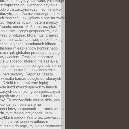
ortaż nie krzyczy. Nie walczy o uwagę
ecz zaprasza do uważnego czytania.
odbiorca zaczyna rozumieć nie tylko
ydarzyło, ale również dlaczego doszło
ch zdarzeń i jak wpływają one na życie
dzi. Reportaż bywa mostem między
oświadczeniem. Można przeczytać, że
ionie trwa kryzys gospodarczy, ale
ieść o rodzinie, która musi zmienić
życie, pozwala naprawdę poczuć skalę
ożna usłyszeć o zmianach klimatu,
 historia mieszkańców konkretnego
zuje, jak globalne procesy stają się
wyzwaniem. Czytanie reportaży
tię w sposób, którego nie zastąpią
rmacje. Empatia nie polega jedynie na
 ale na gotowości do zobaczenia
ej perspektywy. Reportaż często
 w realia bardzo odległe od własnych
. Dzięki temu możemy lepiej
ycie ludzi mieszkających w innych
eżących do innych grup społecznych
ących się z problemami, których sami
śmy. To szczególnie ważne dziś, gdy
publicznych opiera się na
ach i łatwych ocenach. Im mniej wiemy
iu, tym łatwiej przychodzi nam
zybkich sądów. Warto też zauważyć,
 uczą cierpliwości w odbiorze
Zmuszają do tego, by nie zatrzymywać