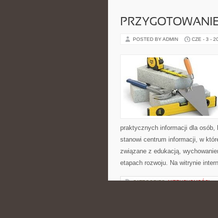
PRZYGOTOWANIE
POSTED BY ADMIN
CZE - 3 - 2
praktycznych informacji dla osób
stanowi centrum informacji, w któ
związane z edukacją, wychowanie
etapach rozwoju. Na witrynie inte
CATEGORIES:
NIERUCHOMOŚCI
TRENING I ĆWICZ