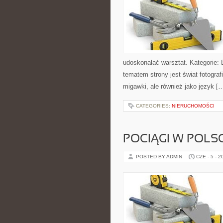
udoskonalać warsztat. Kategorie: 
tematem strony jest świat fotograf
migawki, ale również jako język [
CATEGORIES:
NIERUCHOMOŚCI
POCIĄGI W POLS
POSTED BY ADMIN
CZE - 5 - 2