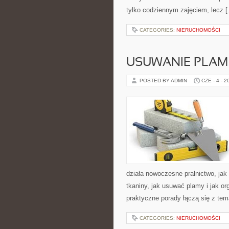
tylko codziennym zajęciem, lecz 
CATEGORIES:
NIERUCHOMOŚCI
USUWANIE PLAM
POSTED BY ADMIN
CZE - 4 - 2
działa nowoczesne pralnictwo, jak 
tkaniny, jak usuwać plamy i jak o
praktyczne porady łączą się z tema
CATEGORIES:
NIERUCHOMOŚCI