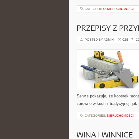
CATEGORIES:
NIERUCHOMOŚCI
PRZEPISY Z PRZ
POSTED BY ADMIN
CZE - 7 - 2
Serwis pokazuje, że koperek mog
zarówno w kuchni tradycyjnej, jak
CATEGORIES:
NIERUCHOMOŚCI
WINA I WINNICE