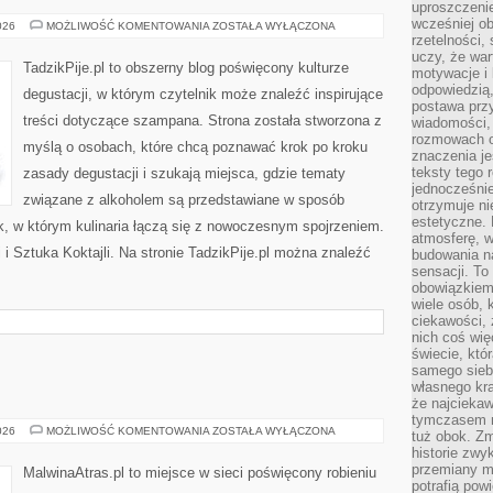
uproszczenie
wcześniej o
WINA
026
MOŻLIWOŚĆ KOMENTOWANIA
ZOSTAŁA WYŁĄCZONA
I
rzetelności,
WINNICE
uczy, że war
TadzikPije.pl to obszerny blog poświęcony kulturze
motywacje i 
odpowiedzią,
degustacji, w którym czytelnik może znaleźć inspirujące
postawa przy
treści dotyczące szampana. Strona została stworzona z
wiadomości, 
rozmowach o
myślą o osobach, które chcą poznawać krok po kroku
znaczenia je
teksty tego r
zasady degustacji i szukają miejsca, gdzie tematy
jednocześnie
związane z alkoholem są przedstawiane w sposób
otrzymuje ni
estetyczne. 
k, w którym kulinaria łączą się z nowoczesnym spojrzeniem.
atmosferę, w
 i Sztuka Koktajli. Na stronie TadzikPije.pl można znaleźć
budowania na
sensacji. To 
obowiązkiem,
wiele osób, 
ciekawości, 
nich coś wię
świecie, któ
samego siebi
własnego kra
że najciekaw
tymczasem n
FOTOGRAFIA
026
MOŻLIWOŚĆ KOMENTOWANIA
ZOSTAŁA WYŁĄCZONA
tuż obok. Zm
historie zwy
przemiany ma
MalwinaAtras.pl to miejsce w sieci poświęcony robieniu
potrafią pow