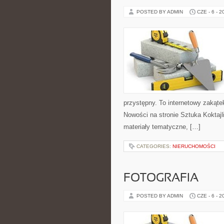
POSTED BY ADMIN
CZE - 6 - 2
przystępny. To internetowy zakąte
Nowości na stronie Sztuka Koktajli
materiały tematyczne, […]
CATEGORIES:
NIERUCHOMOŚCI
FOTOGRAFIA
POSTED BY ADMIN
CZE - 6 - 2