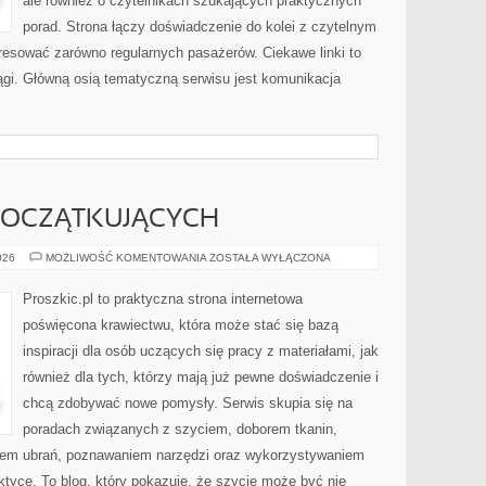
ale również o czytelnikach szukających praktycznych
porad. Strona łączy doświadczenie do kolei z czytelnym
resować zarówno regularnych pasażerów. Ciekawe linki to
iągi. Główną osią tematyczną serwisu jest komunikacja
POCZĄTKUJĄCYCH
PORADNIK
026
MOŻLIWOŚĆ KOMENTOWANIA
ZOSTAŁA WYŁĄCZONA
DLA
POCZĄTKUJĄCYCH
Proszkic.pl to praktyczna strona internetowa
poświęcona krawiectwu, która może stać się bazą
inspiracji dla osób uczących się pracy z materiałami, jak
również dla tych, którzy mają już pewne doświadczenie i
chcą zdobywać nowe pomysły. Serwis skupia się na
poradach związanych z szyciem, doborem tkanin,
iem ubrań, poznawaniem narzędzi oraz wykorzystywaniem
ktyce. To blog, który pokazuje, że szycie może być nie