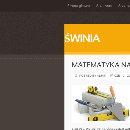
Archiwum
Arsena
Strona główna
ŚWINIA
MATEMATYKA NA
POSTED BY ADMIN
CZE - 9 - 2
znaleźć wyjaśnienia dotyczące za