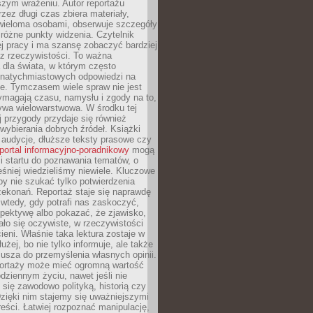
szym wrażeniu. Autor reportażu
zez długi czas zbiera materiały,
wieloma osobami, obserwuje szczegóły
e różne punkty widzenia. Czytelnik
ej pracy i ma szansę zobaczyć bardziej
z rzeczywistości. To ważna
dla świata, w którym często
natychmiastowych odpowiedzi na
e. Tymczasem wiele spraw nie jest
ymagają czasu, namysłu i zgody na to,
ywa wielowarstwowa. W środku tej
ej przygody przydaje się również
wybierania dobrych źródeł. Książki
, audycje, dłuższe teksty prasowe czy
portal informacyjno-poradnikowy
mogą
i startu do poznawania tematów, o
śniej wiedzieliśmy niewiele. Kluczowe
 by nie szukać tylko potwierdzenia
zekonań. Reportaż staje się naprawdę
wtedy, gdy potrafi nas zaskoczyć,
pektywę albo pokazać, że zjawisko,
ło się oczywiste, w rzeczywistości
ieni. Właśnie taka lektura zostaje w
użej, bo nie tylko informuje, ale także
usza do przemyślenia własnych opinii.
portaży może mieć ogromną wartość
dziennym życiu, nawet jeśli nie
 się zawodowo polityką, historią czy
Dzięki nim stajemy się uważniejszymi
reści. Łatwiej rozpoznać manipulację,