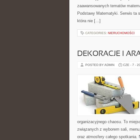
zaawansowanych tematów matema
Podstawy Matematyki. Serwis ta s
która nie […]
CATEGORIES:
NIERUCHOMOŚCI
DEKORACJE I AR
POSTED BY ADMIN
CZE - 7 - 2
organizacyjnego chaosu. To miejsc
związanych z wyborem sali, menu, 
oraz atmosfery całego spotkania. N