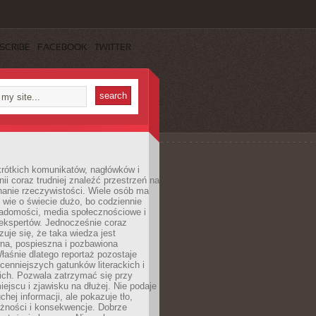
SCRIBE
FACEBOOK
TWITTER
rótkich komunikatów, nagłówków i
nii coraz trudniej znaleźć przestrzeń na
nanie rzeczywistości. Wiele osób ma
 wie o świecie dużo, bo codziennie
iadomości, media społecznościowe i
ekspertów. Jednocześnie coraz
zuje się, że taka wiedza jest
na, pospieszna i pozbawiona
łaśnie dlatego reportaż pozostaje
cenniejszych gatunków literackich i
ich. Pozwala zatrzymać się przy
iejscu i zjawisku na dłużej. Nie podaje
chej informacji, ale pokazuje tło,
eżności i konsekwencje. Dobrze