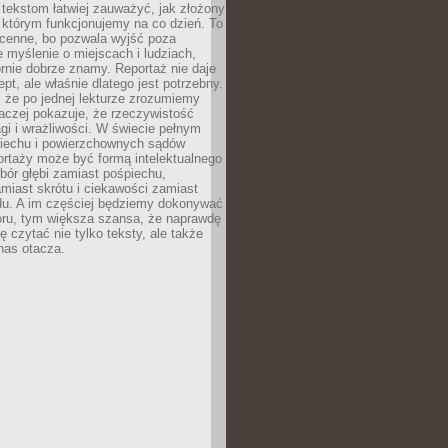
 tekstom łatwiej zauważyć, jak złożony
w którym funkcjonujemy na co dzień. To
 cenne, bo pozwala wyjść poza
 myślenie o miejscach i ludziach,
rnie dobrze znamy. Reportaż nie daje
ept, ale właśnie dlatego jest potrzebny.
, że po jednej lekturze zrozumiemy
aczej pokazuje, że rzeczywistość
i i wrażliwości. W świecie pełnym
piechu i powierzchownych sądów
ortaży może być formą intelektualnego
bór głębi zamiast pośpiechu,
miast skrótu i ciekawości zamiast
du. A im częściej będziemy dokonywać
oru, tym większa szansa, że naprawdę
 czytać nie tylko teksty, ale także
 nas otacza.