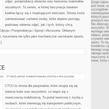
zdjęć, postprodukcji obrazów oraz tworzeniu materiałów
Dzięki takim
jest świat, 
wizualnych. To serwis, w której fascynacja światem
szczególnie
kadrów łączy się z inspirującymi treściami. Strona może
stereotypowe
których pozo
zainteresować zarówno osoby, które dopiero poznają
prostych rec
Nie obiecuje
podstawy robienia zdjęć, jak i tych, którzy chcą
wszystko. R
Edycja i Postprodukcja i Sprzęt i Akcesoria. Głównym
wymaga uwag
hałasu, poś
ii, rozumiana nie tylko jako mechaniczne naciskanie spustu
czytanie rep
…]
oporu. To wy
kontekstu za
łatwego osą
takiego wyb
nauczymy się
świat, który
CE
POCIĄGI
026
MOŻLIWOŚĆ KOMENTOWANIA
ZOSTAŁA WYŁĄCZONA
W
POLSCE
CTCU to strona dla pasjonatów, które skupia się na
świecie kolei oraz wszystkim, co wiąże się z
nowoczesną mobilnością. To portal tworzony z myślą o
osobach, które interesują się transportem publicznym,