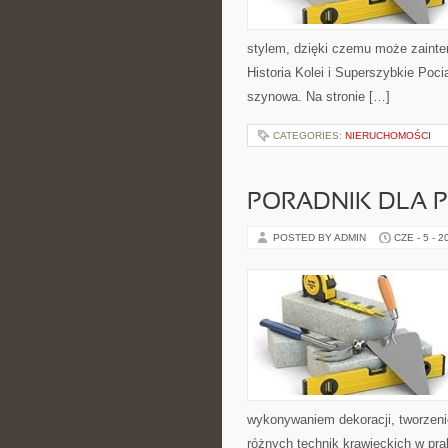
stylem, dzięki czemu może zainte
Historia Kolei i Superszybkie Poc
szynowa. Na stronie […]
CATEGORIES:
NIERUCHOMOŚCI
PORADNIK DLA 
POSTED BY ADMIN
CZE - 5 - 2
wykonywaniem dekoracji, tworzen
różnych technik krawieckich w pra