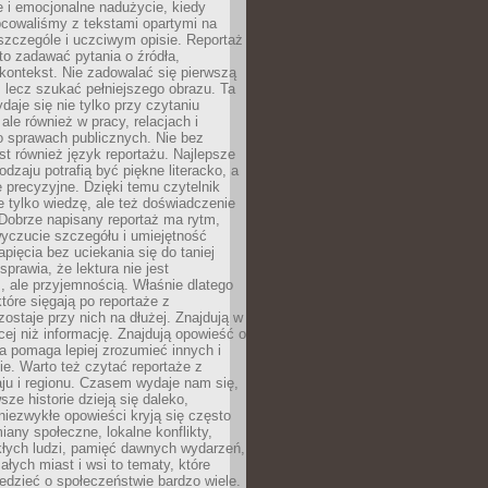
 i emocjonalne nadużycie, kiedy
bcowaliśmy z tekstami opartymi na
 szczególe i uczciwym opisie. Reportaż
to zadawać pytania o źródła,
kontekst. Nie zadowalać się pierwszą
 lecz szukać pełniejszego obrazu. Ta
daje się nie tylko przy czytaniu
ale również w pracy, relacjach i
 sprawach publicznych. Nie bez
st również język reportażu. Najlepsze
odzaju potrafią być piękne literacko, a
 precyzyjne. Dzięki temu czytelnik
e tylko wiedzę, ale też doświadczenie
Dobrze napisany reportaż ma rytm,
yczucie szczegółu i umiejętność
pięcia bez uciekania się do taniej
sprawia, że lektura nie jest
 ale przyjemnością. Właśnie dlatego
które sięgają po reportaże z
zostaje przy nich na dłużej. Znajdują w
cej niż informację. Znajdują opowieść o
ra pomaga lepiej zrozumieć innych i
e. Warto też czytać reportaże z
ju i regionu. Czasem wydaje nam się,
sze historie dzieją się daleko,
iezwykłe opowieści kryją się często
iany społeczne, lokalne konflikty,
kłych ludzi, pamięć dawnych wydarzeń,
łych miast i wsi to tematy, które
iedzieć o społeczeństwie bardzo wiele.