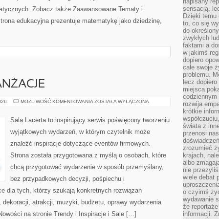
napisany rep
sensacją, l
tycznych. Zobacz także Zaawansowane Tematy i
Dzięki temu 
trona edukacyjna prezentuje matematykę jako dziedzinę,
to, co się w
do określony
zwykłych lu
faktami a d
w jakimś reg
dopiero opow
całe swoje 
problemu. M
lecz dopiero
ANŻACJE
miejsca poka
codziennym 
DEKORACJE
026
MOŻLIWOŚĆ KOMENTOWANIA
ZOSTAŁA WYŁĄCZONA
rozwija empa
I
krótkie info
ARANŻACJE
współczuciu,
Sala Lacerta to inspirujący serwis poświęcony tworzeniu
świata z inn
wyjątkowych wydarzeń, w którym czytelnik może
przenosi nas
doświadczeń
znaleźć inspiracje dotyczące eventów firmowych.
zrozumieć ż
Strona została przygotowana z myślą o osobach, które
krajach, nal
albo zmagaj
chcą przygotować wydarzenie w sposób przemyślany,
nie przeżyli
wiele debat 
bez przypadkowych decyzji, pośpiechu i
uproszczeni
e dla tych, którzy szukają konkretnych rozwiązań
o czyimś życ
wydawanie s
dekoracji, atrakcji, muzyki, budżetu, oprawy wydarzenia
że reportaże
owości na stronie Trendy i Inspiracje i Sale […]
informacji. 