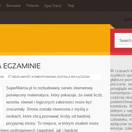
l
Borussia
Polonia
Tagi
Spis Treści
SUB
 EGZAMINIE
W czasach k
szybkich opi
MATEMATYKA
026
MOŻLIWOŚĆ KOMENTOWANIA
ZOSTAŁA WYŁĄCZONA
głębsze poz
NA
EGZAMINIE
poczucie, że
SuperMatma.pl to rozbudowany serwis internetowy
przegląda w
komentarze 
poświęcony matematyce, który pokazuje, że świat liczb,
częściej oka
powierzchow
wzorów, równań i logicznych zależności może być
kontekstu. W
zrozumiały. Strona została stworzona z myślą o
jednym z naj
dziennikarsk
osobach, które chcą poznawać liczby od bardziej
człowieku, m
przyjaznej strony. To miejsce, w którym student może
wyłącznie su
emocje, zal
równo podstawowych zagadnień, jak i bardziej