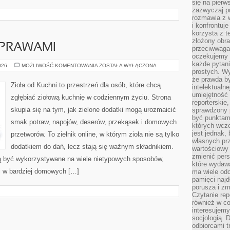
się na pierw
zazwyczaj pr
rozmawia z 
i konfrontuj
korzysta z t
złożony obra
YPRAWAMI
przeciwwaga 
oczekujemy 
każde pytani
PRZEPISY
026
MOŻLIWOŚĆ KOMENTOWANIA
ZOSTAŁA WYŁĄCZONA
Z
prostych. W
PRZYPRAWAMI
że prawda b
Zioła od Kuchni to przestrzeń dla osób, które chcą
intelektualn
umiejętność 
zgłębiać ziołową kuchnię w codziennym życiu. Strona
reporterskie
skupia się na tym, jak zielone dodatki mogą urozmaicić
sprawdzony
być punktam
smak potraw, napojów, deserów, przekąsek i domowych
których wcze
jest jednak,
przetworów. To zielnik online, w którym zioła nie są tylko
własnych pr
dodatkiem do dań, lecz stają się ważnym składnikiem.
wartościowy 
zmienić pers
ą być wykorzystywane na wiele nietypowych sposobów,
które wydawa
 i w bardziej domowych […]
ma wiele odc
pamięci najdł
porusza i zm
Czytanie re
również w co
interesujemy
socjologią. 
odbiorcami t