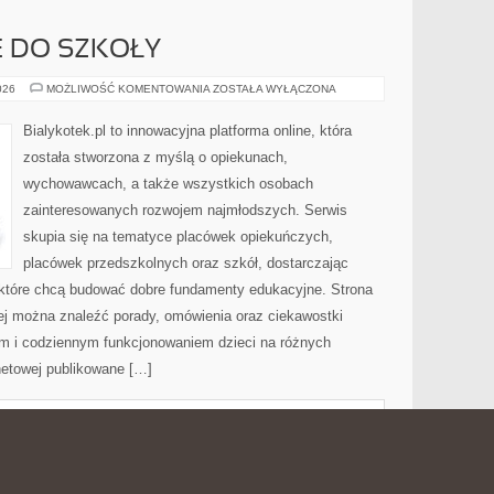
 DO SZKOŁY
PRZYGOTOWANIE
026
MOŻLIWOŚĆ KOMENTOWANIA
ZOSTAŁA WYŁĄCZONA
DO
SZKOŁY
Bialykotek.pl to innowacyjna platforma online, która
została stworzona z myślą o opiekunach,
wychowawcach, a także wszystkich osobach
zainteresowanych rozwojem najmłodszych. Serwis
skupia się na tematyce placówek opiekuńczych,
placówek przedszkolnych oraz szkół, dostarczając
, które chcą budować dobre fundamenty edukacyjne. Strona
rej można znaleźć porady, omówienia oraz ciekawostki
m i codziennym funkcjonowaniem dzieci na różnych
rnetowej publikowane […]
ENIA