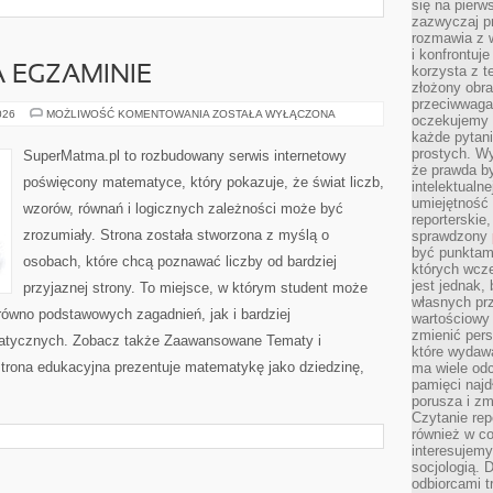
się na pierw
zazwyczaj pr
rozmawia z 
i konfrontuj
korzysta z t
 EGZAMINIE
złożony obra
przeciwwaga 
MATEMATYKA
026
MOŻLIWOŚĆ KOMENTOWANIA
ZOSTAŁA WYŁĄCZONA
oczekujemy 
NA
każde pytani
EGZAMINIE
prostych. W
SuperMatma.pl to rozbudowany serwis internetowy
że prawda b
poświęcony matematyce, który pokazuje, że świat liczb,
intelektualn
umiejętność 
wzorów, równań i logicznych zależności może być
reporterskie
zrozumiały. Strona została stworzona z myślą o
sprawdzony
być punktam
osobach, które chcą poznawać liczby od bardziej
których wcze
jest jednak,
przyjaznej strony. To miejsce, w którym student może
własnych pr
równo podstawowych zagadnień, jak i bardziej
wartościowy 
zmienić pers
tycznych. Zobacz także Zaawansowane Tematy i
które wydawa
trona edukacyjna prezentuje matematykę jako dziedzinę,
ma wiele odc
pamięci najdł
porusza i zm
Czytanie re
również w co
interesujemy
socjologią. 
odbiorcami t