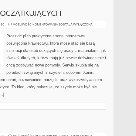
POCZĄTKUJĄCYCH
PORADNIK
026
MOŻLIWOŚĆ KOMENTOWANIA
ZOSTAŁA WYŁĄCZONA
DLA
POCZĄTKUJĄCYCH
Proszkic.pl to praktyczna strona internetowa
poświęcona krawiectwu, która może stać się bazą
inspiracji dla osób uczących się pracy z materiałami, jak
również dla tych, którzy mają już pewne doświadczenie i
chcą zdobywać nowe pomysły. Serwis skupia się na
poradach związanych z szyciem, doborem tkanin,
iem ubrań, poznawaniem narzędzi oraz wykorzystywaniem
ktyce. To blog, który pokazuje, że szycie może być nie
[…]
USUWANIE