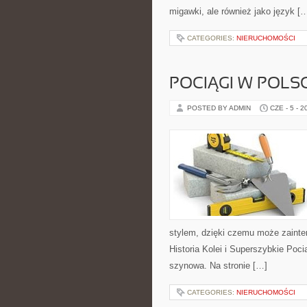
migawki, ale również jako język [
CATEGORIES:
NIERUCHOMOŚCI
POCIĄGI W POLS
POSTED BY ADMIN
CZE - 5 - 2
stylem, dzięki czemu może zainte
Historia Kolei i Superszybkie Poc
szynowa. Na stronie […]
CATEGORIES:
NIERUCHOMOŚCI