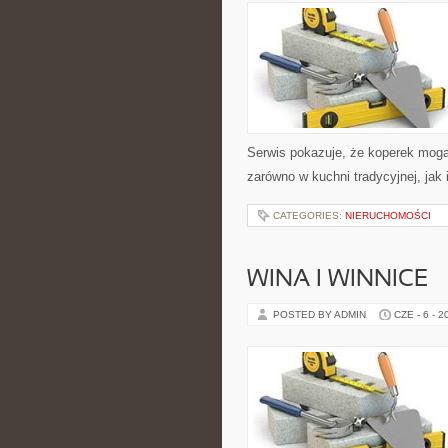
Serwis pokazuje, że koperek mog
zarówno w kuchni tradycyjnej, jak
CATEGORIES:
NIERUCHOMOŚCI
WINA I WINNICE
POSTED BY ADMIN
CZE - 6 - 2