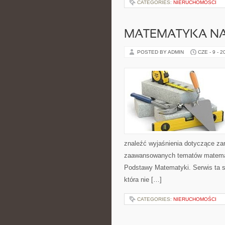
CATEGORIES:
NIERUCHOMOŚCI
MATEMATYKA NA
POSTED BY ADMIN
CZE - 9 - 2
znaleźć wyjaśnienia dotyczące za
zaawansowanych tematów matema
Podstawy Matematyki. Serwis ta s
która nie […]
CATEGORIES:
NIERUCHOMOŚCI