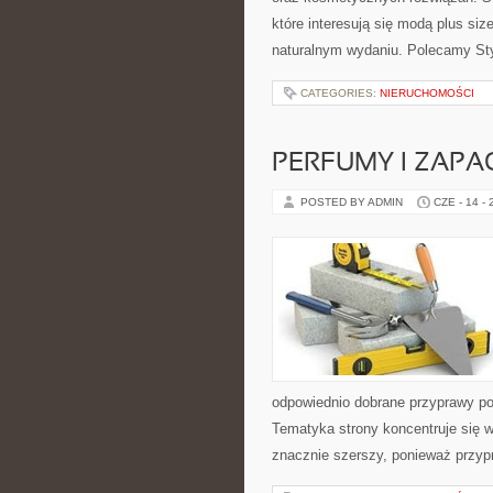
które interesują się modą plus s
naturalnym wydaniu. Polecamy Sty
CATEGORIES:
NIERUCHOMOŚCI
PERFUMY I ZAPA
POSTED BY ADMIN
CZE - 14 -
odpowiednio dobrane przyprawy pot
Tematyka strony koncentruje się w
znacznie szerszy, ponieważ przyp