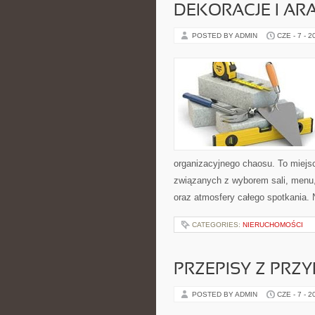
DEKORACJE I AR
POSTED BY ADMIN
CZE - 7 - 2
organizacyjnego chaosu. To miejsc
związanych z wyborem sali, menu, 
oraz atmosfery całego spotkania. N
CATEGORIES:
NIERUCHOMOŚCI
PRZEPISY Z PRZ
POSTED BY ADMIN
CZE - 7 - 2