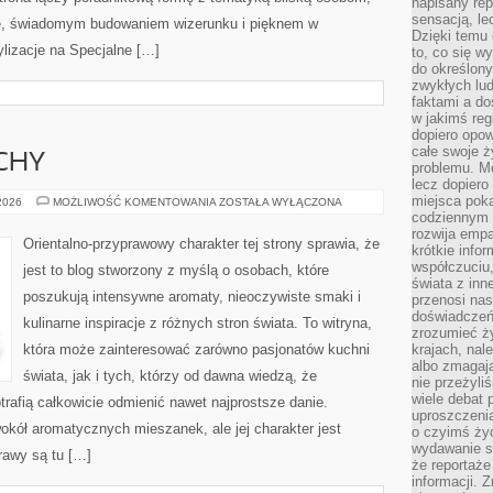
napisany rep
sensacją, l
ize, świadomym budowaniem wizerunku i pięknem w
Dzięki temu 
lizacje na Specjalne […]
to, co się w
do określony
zwykłych lu
faktami a d
w jakimś reg
dopiero opow
całe swoje 
CHY
problemu. M
lecz dopiero
miejsca poka
PERFUMY
 2026
MOŻLIWOŚĆ KOMENTOWANIA
ZOSTAŁA WYŁĄCZONA
I
codziennym 
ZAPACHY
rozwija empa
Orientalno-przyprawowy charakter tej strony sprawia, że
krótkie info
współczuciu,
jest to blog stworzony z myślą o osobach, które
świata z inn
poszukują intensywne aromaty, nieoczywiste smaki i
przenosi nas
doświadczeń
kulinarne inspiracje z różnych stron świata. To witryna,
zrozumieć ż
która może zainteresować zarówno pasjonatów kuchni
krajach, nal
albo zmagaj
świata, jak i tych, którzy od dawna wiedzą, że
nie przeżyli
wiele debat 
rafią całkowicie odmienić nawet najprostsze danie.
uproszczeni
okół aromatycznych mieszanek, ale jej charakter jest
o czyimś życ
wydawanie s
rawy są tu […]
że reportaże
informacji. 