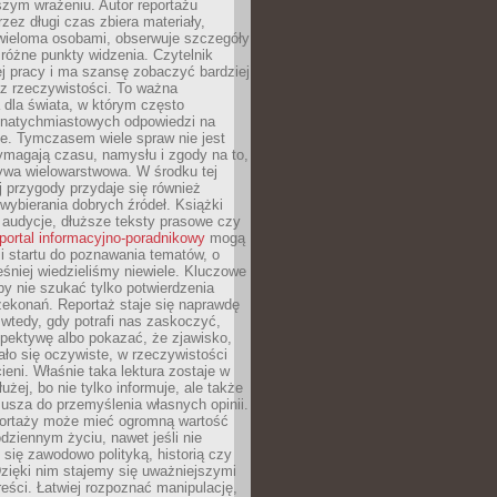
szym wrażeniu. Autor reportażu
zez długi czas zbiera materiały,
wieloma osobami, obserwuje szczegóły
e różne punkty widzenia. Czytelnik
ej pracy i ma szansę zobaczyć bardziej
z rzeczywistości. To ważna
dla świata, w którym często
natychmiastowych odpowiedzi na
e. Tymczasem wiele spraw nie jest
ymagają czasu, namysłu i zgody na to,
ywa wielowarstwowa. W środku tej
ej przygody przydaje się również
wybierania dobrych źródeł. Książki
, audycje, dłuższe teksty prasowe czy
portal informacyjno-poradnikowy
mogą
i startu do poznawania tematów, o
śniej wiedzieliśmy niewiele. Kluczowe
 by nie szukać tylko potwierdzenia
zekonań. Reportaż staje się naprawdę
wtedy, gdy potrafi nas zaskoczyć,
pektywę albo pokazać, że zjawisko,
ło się oczywiste, w rzeczywistości
ieni. Właśnie taka lektura zostaje w
użej, bo nie tylko informuje, ale także
usza do przemyślenia własnych opinii.
portaży może mieć ogromną wartość
dziennym życiu, nawet jeśli nie
 się zawodowo polityką, historią czy
Dzięki nim stajemy się uważniejszymi
reści. Łatwiej rozpoznać manipulację,