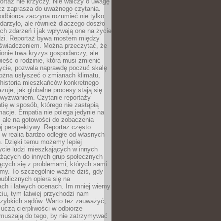
ortaż nie krzyczy. Nie walczy o uwagę
ecz zaprasza do uważnego czytania.
odbiorca zaczyna rozumieć nie tylko
ydarzyło, ale również dlaczego doszło
ch zdarzeń i jak wpływają one na życie
dzi. Reportaż bywa mostem między
oświadczeniem. Można przeczytać, że
ionie trwa kryzys gospodarczy, ale
ieść o rodzinie, która musi zmienić
życie, pozwala naprawdę poczuć skalę
ożna usłyszeć o zmianach klimatu,
 historia mieszkańców konkretnego
zuje, jak globalne procesy stają się
wyzwaniem. Czytanie reportaży
tię w sposób, którego nie zastąpią
rmacje. Empatia nie polega jedynie na
 ale na gotowości do zobaczenia
ej perspektywy. Reportaż często
 w realia bardzo odległe od własnych
. Dzięki temu możemy lepiej
ycie ludzi mieszkających w innych
eżących do innych grup społecznych
ących się z problemami, których sami
śmy. To szczególnie ważne dziś, gdy
publicznych opiera się na
ach i łatwych ocenach. Im mniej wiemy
iu, tym łatwiej przychodzi nam
zybkich sądów. Warto też zauważyć,
 uczą cierpliwości w odbiorze
Zmuszają do tego, by nie zatrzymywać