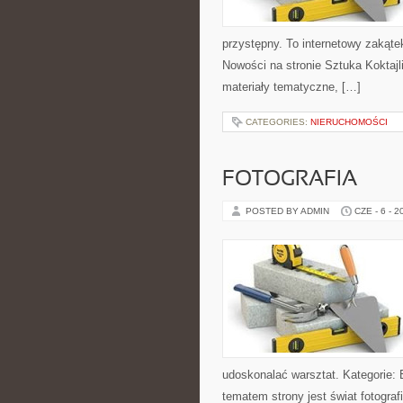
przystępny. To internetowy zakąte
Nowości na stronie Sztuka Koktajli
materiały tematyczne, […]
CATEGORIES:
NIERUCHOMOŚCI
FOTOGRAFIA
POSTED BY ADMIN
CZE - 6 - 2
udoskonalać warsztat. Kategorie: 
tematem strony jest świat fotograf