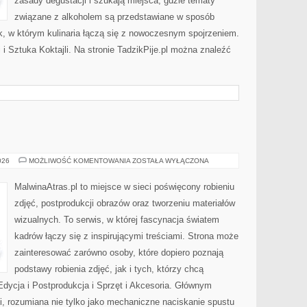
zasady degustacji i szukają miejsca, gdzie tematy
związane z alkoholem są przedstawiane w sposób
k, w którym kulinaria łączą się z nowoczesnym spojrzeniem.
 i Sztuka Koktajli. Na stronie TadzikPije.pl można znaleźć
FOTOGRAFIA
026
MOŻLIWOŚĆ KOMENTOWANIA
ZOSTAŁA WYŁĄCZONA
MalwinaAtras.pl to miejsce w sieci poświęcony robieniu
zdjęć, postprodukcji obrazów oraz tworzeniu materiałów
wizualnych. To serwis, w której fascynacja światem
kadrów łączy się z inspirującymi treściami. Strona może
zainteresować zarówno osoby, które dopiero poznają
podstawy robienia zdjęć, jak i tych, którzy chcą
Edycja i Postprodukcja i Sprzęt i Akcesoria. Głównym
ii, rozumiana nie tylko jako mechaniczne naciskanie spustu