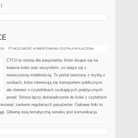
…]
CE
POCIĄGI
026
MOŻLIWOŚĆ KOMENTOWANIA
ZOSTAŁA WYŁĄCZONA
W
POLSCE
CTCU to strona dla pasjonatów, które skupia się na
świecie kolei oraz wszystkim, co wiąże się z
nowoczesną mobilnością. To portal tworzony z myślą o
osobach, które interesują się transportem publicznym,
ale również o czytelnikach szukających praktycznych
porad. Strona łączy doświadczenie do kolei z czytelnym
resować zarówno regularnych pasażerów. Ciekawe linki to
iągi. Główną osią tematyczną serwisu jest komunikacja