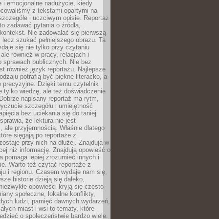
 i emocjonalne nadużycie, kiedy
bcowaliśmy z tekstami opartymi na
 szczególe i uczciwym opisie. Reportaż
to zadawać pytania o źródła,
kontekst. Nie zadowalać się pierwszą
 lecz szukać pełniejszego obrazu. Ta
daje się nie tylko przy czytaniu
ale również w pracy, relacjach i
 sprawach publicznych. Nie bez
st również język reportażu. Najlepsze
odzaju potrafią być piękne literacko, a
 precyzyjne. Dzięki temu czytelnik
e tylko wiedzę, ale też doświadczenie
Dobrze napisany reportaż ma rytm,
yczucie szczegółu i umiejętność
pięcia bez uciekania się do taniej
sprawia, że lektura nie jest
 ale przyjemnością. Właśnie dlatego
które sięgają po reportaże z
zostaje przy nich na dłużej. Znajdują w
cej niż informację. Znajdują opowieść o
ra pomaga lepiej zrozumieć innych i
e. Warto też czytać reportaże z
ju i regionu. Czasem wydaje nam się,
sze historie dzieją się daleko,
iezwykłe opowieści kryją się często
iany społeczne, lokalne konflikty,
kłych ludzi, pamięć dawnych wydarzeń,
łych miast i wsi to tematy, które
iedzieć o społeczeństwie bardzo wiele.