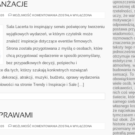
uproszczenie
ANŻACJE
wcześniej o
rzetelności,
DEKORACJE
uczy, że war
026
MOŻLIWOŚĆ KOMENTOWANIA
ZOSTAŁA WYŁĄCZONA
I
motywacje i 
ARANŻACJE
odpowiedzią,
Sala Lacerta to inspirujący serwis poświęcony tworzeniu
postawa przy
wiadomości, 
wyjątkowych wydarzeń, w którym czytelnik może
rozmowach o
znaleźć inspiracje dotyczące eventów firmowych.
znaczenia je
teksty tego r
Strona została przygotowana z myślą o osobach, które
jednocześnie
chcą przygotować wydarzenie w sposób przemyślany,
otrzymuje ni
estetyczne. 
bez przypadkowych decyzji, pośpiechu i
atmosferę, w
budowania na
e dla tych, którzy szukają konkretnych rozwiązań
sensacji. To 
dekoracji, atrakcji, muzyki, budżetu, oprawy wydarzenia
obowiązkiem,
wiele osób, 
owości na stronie Trendy i Inspiracje i Sale […]
ciekawości, 
nich coś wię
świecie, któ
samego siebi
własnego kra
że najciekaw
YPRAWAMI
tymczasem n
tuż obok. Zm
historie zwy
PRZEPISY
026
MOŻLIWOŚĆ KOMENTOWANIA
ZOSTAŁA WYŁĄCZONA
przemiany ma
Z
PRZYPRAWAMI
potrafią pow