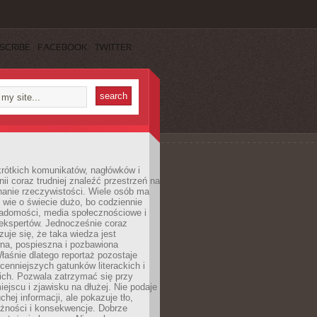
SCRIBE
FACEBOOK
TWITTER
rótkich komunikatów, nagłówków i
nii coraz trudniej znaleźć przestrzeń na
nanie rzeczywistości. Wiele osób ma
 wie o świecie dużo, bo codziennie
iadomości, media społecznościowe i
ekspertów. Jednocześnie coraz
zuje się, że taka wiedza jest
na, pospieszna i pozbawiona
łaśnie dlatego reportaż pozostaje
cenniejszych gatunków literackich i
ich. Pozwala zatrzymać się przy
iejscu i zjawisku na dłużej. Nie podaje
chej informacji, ale pokazuje tło,
eżności i konsekwencje. Dobrze