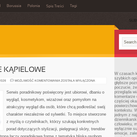
l
Borussia
Polonia
Tagi
Spis Treści
SUB
JE KĄPIELOWE
W czasach k
szybkich opi
BIELIZNA
 2026
MOŻLIWOŚĆ KOMENTOWANIA
ZOSTAŁA WYŁĄCZONA
głębsze poz
I
poczucie, że
STROJE
KĄPIELOWE
przegląda w
Serwis poradnikowy poświęcony jest ubiorowi, dbaniu o
komentarze 
wygląd, kosmetykom, wizażowi oraz pomysłom na
częściej oka
powierzchow
atrakcyjny wygląd dla osób, które chcą podkreślać swój
kontekstu. W
charakter niezależnie od sylwetki. To miejsce stworzone
jednym z naj
dziennikarsk
z myślą o czytelnikach, którzy szukają konkretnych
człowieku, m
wyłącznie su
porad dotyczących stylizacji, pielęgnacji skóry, trendów
emocje, zal
rona łączy poradnikową formę z tematyką bliską osobom,