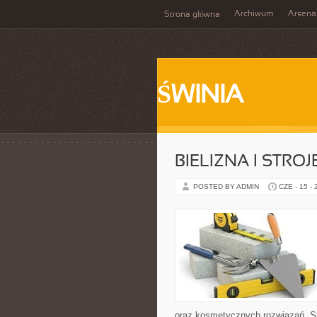
Archiwum
Arsena
Strona główna
ŚWINIA
BIELIZNA I STRO
POSTED BY ADMIN
CZE - 15 -
oraz kosmetycznych rozwiązań. St