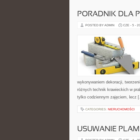
PORADNIK DLA 
POSTED BY ADMIN
CZE - 5 - 2
wykonywaniem dekoracji, tworzen
różnych technik krawieckich w pra
tylko codziennym zajęciem, lecz 
CATEGORIES:
NIERUCHOMOŚCI
USUWANIE PLAM