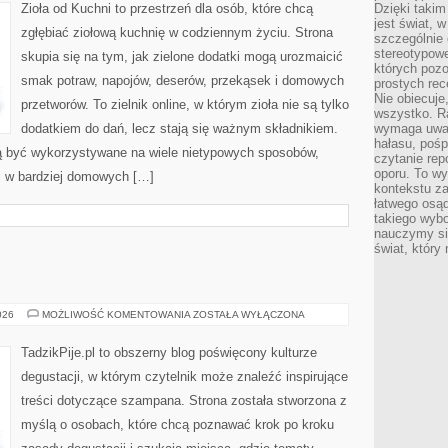
Zioła od Kuchni to przestrzeń dla osób, które chcą
Dzięki takim
jest świat, 
zgłębiać ziołową kuchnię w codziennym życiu. Strona
szczególnie
stereotypowe
skupia się na tym, jak zielone dodatki mogą urozmaicić
których pozo
smak potraw, napojów, deserów, przekąsek i domowych
prostych rec
Nie obiecuje
przetworów. To zielnik online, w którym zioła nie są tylko
wszystko. R
dodatkiem do dań, lecz stają się ważnym składnikiem.
wymaga uwag
hałasu, poś
ą być wykorzystywane na wiele nietypowych sposobów,
czytanie rep
oporu. To wy
 i w bardziej domowych […]
kontekstu za
łatwego osą
takiego wyb
nauczymy się
świat, który
WINA
026
MOŻLIWOŚĆ KOMENTOWANIA
ZOSTAŁA WYŁĄCZONA
I
WINNICE
TadzikPije.pl to obszerny blog poświęcony kulturze
degustacji, w którym czytelnik może znaleźć inspirujące
treści dotyczące szampana. Strona została stworzona z
myślą o osobach, które chcą poznawać krok po kroku