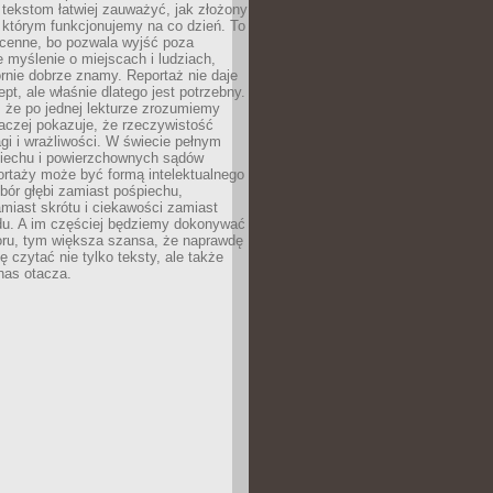
 tekstom łatwiej zauważyć, jak złożony
w którym funkcjonujemy na co dzień. To
 cenne, bo pozwala wyjść poza
 myślenie o miejscach i ludziach,
rnie dobrze znamy. Reportaż nie daje
ept, ale właśnie dlatego jest potrzebny.
, że po jednej lekturze zrozumiemy
aczej pokazuje, że rzeczywistość
i i wrażliwości. W świecie pełnym
piechu i powierzchownych sądów
ortaży może być formą intelektualnego
bór głębi zamiast pośpiechu,
miast skrótu i ciekawości zamiast
du. A im częściej będziemy dokonywać
oru, tym większa szansa, że naprawdę
 czytać nie tylko teksty, ale także
 nas otacza.