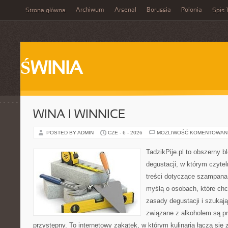
Archiwum
Arsenal
Borussia
Polonia
Strona główna
Spis 
ŚWINIA
WINA I WINNICE
POSTED BY ADMIN
CZE - 6 - 2026
MOŻLIWOŚĆ KOMENTOWAN
TadzikPije.pl to obszerny b
degustacji, w którym czytel
treści dotyczące szampana.
myślą o osobach, które ch
zasady degustacji i szukaj
związane z alkoholem są p
przystępny. To internetowy zakątek, w którym kulinaria łączą si