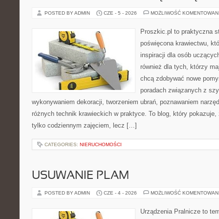
POSTED BY ADMIN
CZE - 5 - 2026
MOŻLIWOŚĆ KOMENTOWAN
Proszkic.pl to praktyczna s
poświęcona krawiectwu, któ
inspiracji dla osób uczącyc
również dla tych, którzy m
chcą zdobywać nowe pomysł
poradach związanych z szy
wykonywaniem dekoracji, tworzeniem ubrań, poznawaniem narzę
różnych technik krawieckich w praktyce. To blog, który pokazuje,
tylko codziennym zajęciem, lecz […]
CATEGORIES:
NIERUCHOMOŚCI
USUWANIE PLAM
POSTED BY ADMIN
CZE - 4 - 2026
MOŻLIWOŚĆ KOMENTOWAN
Urządzenia Pralnicze to te