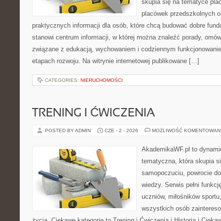
skupia się na tematyce pl
placówek przedszkolnych or
praktycznych informacji dla osób, które chcą budować dobre fun
stanowi centrum informacji, w której można znaleźć porady, omów
związane z edukacją, wychowaniem i codziennym funkcjonowanie
etapach rozwoju. Na witrynie internetowej publikowane […]
CATEGORIES:
NIERUCHOMOŚCI
TRENING I ĆWICZENIA
POSTED BY ADMIN
CZE - 2 - 2026
MOŻLIWOŚĆ KOMENTOWAN
AkademikaWF.pl to dynamicz
tematyczna, która skupia s
samopoczuciu, powrocie do
wiedzy. Serwis pełni funkcję
uczniów, miłośników sportu
wszystkich osób zaintere
życia. Ciekawe kategorie to Trening i Ćwiczenia i Historia i Ciek