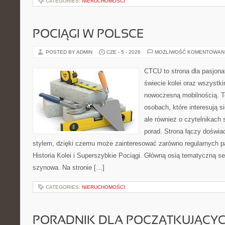
CATEGORIES:
NIERUCHOMOŚCI
POCIĄGI W POLSCE
POSTED BY ADMIN
CZE - 5 - 2026
MOŻLIWOŚĆ KOMENTOWAN
CTCU to strona dla pasjonat
świecie kolei oraz wszystki
nowoczesną mobilnością. To
osobach, które interesują s
ale również o czytelnikach
porad. Strona łączy doświa
stylem, dzięki czemu może zainteresować zarówno regularnych pa
Historia Kolei i Superszybkie Pociągi. Główną osią tematyczną s
szynowa. Na stronie […]
CATEGORIES:
NIERUCHOMOŚCI
PORADNIK DLA POCZĄTKUJĄCY