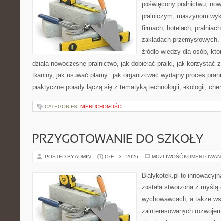
poświęcony pralnictwu, n
pralniczym, maszynom wy
firmach, hotelach, pralniac
zakładach przemysłowych. 
źródło wiedzy dla osób, któ
działa nowoczesne pralnictwo, jak dobierać pralki, jak korzystać 
tkaniny, jak usuwać plamy i jak organizować wydajny proces pran
praktyczne porady łączą się z tematyką technologii, ekologii, che
CATEGORIES:
NIERUCHOMOŚCI
PRZYGOTOWANIE DO SZKOŁY
POSTED BY ADMIN
CZE - 3 - 2026
MOŻLIWOŚĆ KOMENTOWAN
Bialykotek.pl to innowacyjna
została stworzona z myślą 
wychowawcach, a także ws
zainteresowanych rozwojem