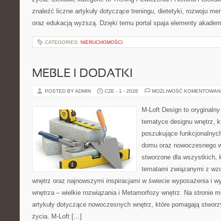
znaleźć liczne artykuły dotyczące treningu, dietetyki, rozwoju men
oraz edukacją wyższą. Dzięki temu portal spaja elementy akadem
CATEGORIES:
NIERUCHOMOŚCI
MEBLE I DODATKI
POSTED BY ADMIN
CZE - 1 - 2026
MOŻLIWOŚĆ KOMENTOWAN
M-Loft Design to oryginaln
tematyce designu wnętrz, kt
poszukujące funkcjonalnyc
domu oraz nowoczesnego w
stworzone dla wszystkich, k
tematami związanymi z wz
wnętrz oraz najnowszymi inspiracjami w świecie wyposażenia i w
wnętrza – wielkie rozwiązania i Metamorfozy wnętrz. Na stronie
artykuły dotyczące nowoczesnych wnętrz, które pomagają stworz
życia. M-Loft […]