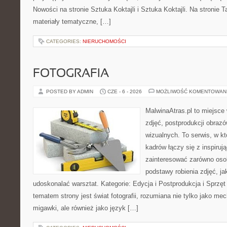
Nowości na stronie Sztuka Koktajli i Sztuka Koktajli. Na stronie 
materiały tematyczne, […]
CATEGORIES:
NIERUCHOMOŚCI
FOTOGRAFIA
POSTED BY ADMIN
CZE - 6 - 2026
MOŻLIWOŚĆ KOMENTOWAN
MalwinaAtras.pl to miejsce 
zdjęć, postprodukcji obrazó
wizualnych. To serwis, w k
kadrów łączy się z inspiruj
zainteresować zarówno osob
podstawy robienia zdjęć, jak
udoskonalać warsztat. Kategorie: Edycja i Postprodukcja i Sprzę
tematem strony jest świat fotografii, rozumiana nie tylko jako m
migawki, ale również jako język […]