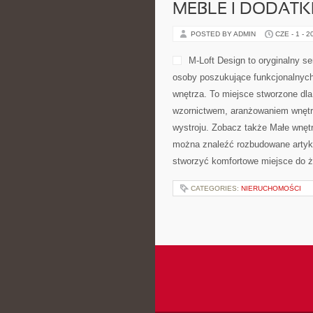
etapach rozwoju. Na witrynie inte
CATEGORIES:
NIERUCHOMOŚCI
TRENING I ĆWICZ
POSTED BY ADMIN
CZE - 2 - 2
życia. Ciekawe kategorie to Trenin
znaleźć liczne artykuły dotyczące t
oraz edukacją wyższą. Dzięki tem
CATEGORIES:
NIERUCHOMOŚCI