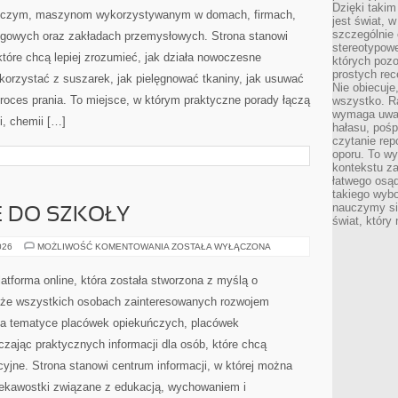
inspiracji dla osób uczących się pracy z materiałami, jak
Dzięki takim
jest świat, 
również dla tych, którzy mają już pewne doświadczenie i
szczególnie
stereotypowe
chcą zdobywać nowe pomysły. Serwis skupia się na
których pozo
poradach związanych z szyciem, doborem tkanin,
prostych rec
Nie obiecuje
iem ubrań, poznawaniem narzędzi oraz wykorzystywaniem
wszystko. R
ktyce. To blog, który pokazuje, że szycie może być nie
wymaga uwag
hałasu, poś
[…]
czytanie rep
oporu. To wy
kontekstu za
łatwego osą
takiego wyb
nauczymy się
świat, który
USUWANIE
026
MOŻLIWOŚĆ KOMENTOWANIA
ZOSTAŁA WYŁĄCZONA
PLAM
Urządzenia Pralnicze to tematyczny serwis internetowy
poświęcony pralnictwu, nowoczesnym rozwiązaniom
pralniczym, maszynom wykorzystywanym w domach,
firmach, hotelach, pralniach, obiektach usługowych oraz
zakładach przemysłowych. Strona stanowi obszerne