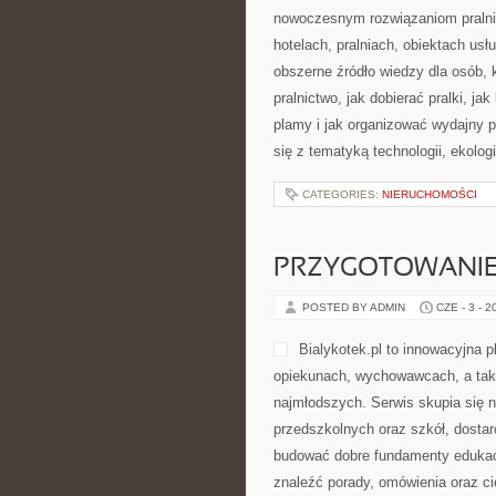
wykonywaniem dekoracji, tworzen
różnych technik krawieckich w pra
tylko codziennym zajęciem, lecz 
CATEGORIES:
NIERUCHOMOŚCI
USUWANIE PLAM
POSTED BY ADMIN
CZE - 4 - 2