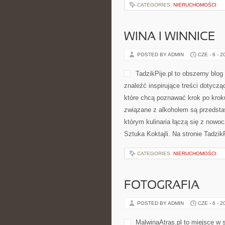
zarówno w kuchni tradycyjnej, jak
CATEGORIES:
NIERUCHOMOŚCI
WINA I WINNICE
POSTED BY ADMIN
CZE - 6 - 2
przystępny. To internetowy zakąte
Nowości na stronie Sztuka Koktajli
materiały tematyczne, […]
CATEGORIES:
NIERUCHOMOŚCI