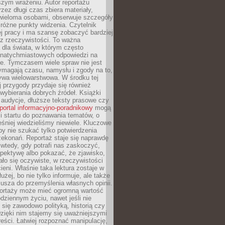
szym wrażeniu. Autor reportażu
zez długi czas zbiera materiały,
wieloma osobami, obserwuje szczegóły
e różne punkty widzenia. Czytelnik
ej pracy i ma szansę zobaczyć bardziej
z rzeczywistości. To ważna
dla świata, w którym często
natychmiastowych odpowiedzi na
e. Tymczasem wiele spraw nie jest
ymagają czasu, namysłu i zgody na to,
ywa wielowarstwowa. W środku tej
ej przygody przydaje się również
wybierania dobrych źródeł. Książki
, audycje, dłuższe teksty prasowe czy
portal informacyjno-poradnikowy
mogą
i startu do poznawania tematów, o
śniej wiedzieliśmy niewiele. Kluczowe
 by nie szukać tylko potwierdzenia
zekonań. Reportaż staje się naprawdę
wtedy, gdy potrafi nas zaskoczyć,
pektywę albo pokazać, że zjawisko,
ło się oczywiste, w rzeczywistości
ieni. Właśnie taka lektura zostaje w
użej, bo nie tylko informuje, ale także
usza do przemyślenia własnych opinii.
portaży może mieć ogromną wartość
dziennym życiu, nawet jeśli nie
 się zawodowo polityką, historią czy
Dzięki nim stajemy się uważniejszymi
reści. Łatwiej rozpoznać manipulację,