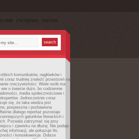
SCRIBE
FACEBOOK
TWITTER
rótkich komunikatów, nagłówków i
nii coraz trudniej znaleźć przestrzeń na
nanie rzeczywistości. Wiele osób ma
 wie o świecie dużo, bo codziennie
iadomości, media społecznościowe i
ekspertów. Jednocześnie coraz
zuje się, że taka wiedza jest
na, pospieszna i pozbawiona
łaśnie dlatego reportaż pozostaje
cenniejszych gatunków literackich i
ich. Pozwala zatrzymać się przy
iejscu i zjawisku na dłużej. Nie podaje
chej informacji, ale pokazuje tło,
eżności i konsekwencje. Dobrze