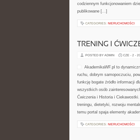
działa nowoczesne pralnictwo, jak 
tkaniny, jak usuwać plamy i jak o
praktyczne porady łączą się z tema
CATEGORIES:
NIERUCHOMOŚCI
PRZYGOTOWANIE
POSTED BY ADMIN
CZE - 3 - 2
praktycznych informacji dla osób
stanowi centrum informacji, w któ
związane z edukacją, wychowanie