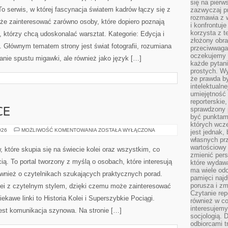
się na pierw
zazwyczaj pr
rozmawia z 
i konfrontuj
korzysta z t
FOTOGRAFIA
026
MOŻLIWOŚĆ KOMENTOWANIA
ZOSTAŁA WYŁĄCZONA
złożony obra
przeciwwaga 
oczekujemy 
MalwinaAtras.pl to miejsce w sieci poświęcony robieniu
każde pytani
zdjęć, postprodukcji obrazów oraz tworzeniu materiałów
prostych. W
że prawda b
wizualnych. To serwis, w której fascynacja światem
intelektualn
umiejętność 
kadrów łączy się z inspirującymi treściami. Strona może
reporterskie
zainteresować zarówno osoby, które dopiero poznają
sprawdzony
być punktam
podstawy robienia zdjęć, jak i tych, którzy chcą
których wcze
Edycja i Postprodukcja i Sprzęt i Akcesoria. Głównym
jest jednak,
własnych pr
ii, rozumiana nie tylko jako mechaniczne naciskanie spustu
wartościowy 
zmienić pers
…]
które wydawa
ma wiele odc
pamięci najdł
porusza i zm
Czytanie re
również w co
CE
interesujemy
socjologią. 
odbiorcami t
POCIĄGI
026
MOŻLIWOŚĆ KOMENTOWANIA
ZOSTAŁA WYŁĄCZONA