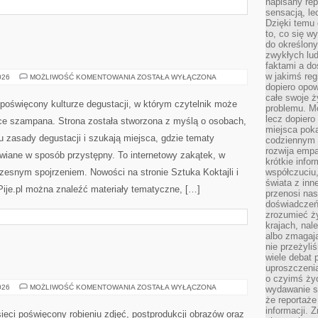
napisany rep
sensacją, l
 i w bardziej domowych […]
Dzięki temu 
to, co się w
do określony
zwykłych lu
faktami a d
w jakimś reg
dopiero opow
całe swoje 
problemu. M
WINA
026
MOŻLIWOŚĆ KOMENTOWANIA
ZOSTAŁA WYŁĄCZONA
lecz dopiero
I
WINNICE
miejsca poka
TadzikPije.pl to obszerny blog poświęcony kulturze
codziennym 
rozwija empa
degustacji, w którym czytelnik może znaleźć inspirujące
krótkie info
treści dotyczące szampana. Strona została stworzona z
współczuciu,
świata z inn
myślą o osobach, które chcą poznawać krok po kroku
przenosi nas
doświadczeń
zasady degustacji i szukają miejsca, gdzie tematy
zrozumieć ż
związane z alkoholem są przedstawiane w sposób
krajach, nal
albo zmagaj
k, w którym kulinaria łączą się z nowoczesnym spojrzeniem.
nie przeżyli
 i Sztuka Koktajli. Na stronie TadzikPije.pl można znaleźć
wiele debat 
uproszczeni
o czyimś życ
wydawanie s
że reportaże
informacji. 