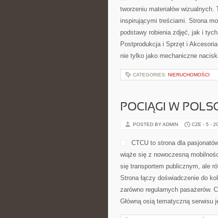
FOTOGRAFIA
POSTED BY ADMIN
CZE - 6 - 2
udoskonalać warsztat. Kategorie: 
tematem strony jest świat fotograf
migawki, ale również jako język [
CATEGORIES:
NIERUCHOMOŚCI
POCIĄGI W POLS
POSTED BY ADMIN
CZE - 5 - 2