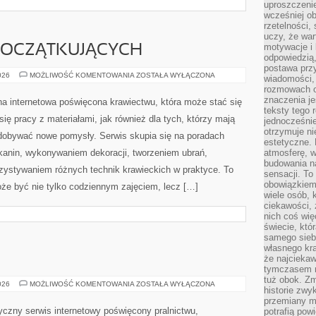
uproszczenie
W
wcześniej o
POLSCE
rzetelności,
CTCU to strona dla pasjonatów, które skupia się na
uczy, że war
świecie kolei oraz wszystkim, co wiąże się z
motywacje i 
odpowiedzią,
nowoczesną mobilnością. To portal tworzony z myślą o
postawa przy
osobach, które interesują się transportem publicznym,
wiadomości, 
rozmowach o
ale również o czytelnikach szukających praktycznych
znaczenia je
teksty tego r
porad. Strona łączy doświadczenie do kolei z czytelnym
jednocześnie
resować zarówno regularnych pasażerów. Ciekawe linki to
otrzymuje ni
estetyczne. 
iągi. Główną osią tematyczną serwisu jest komunikacja
atmosferę, w
budowania na
sensacji. To 
obowiązkiem,
wiele osób, 
ciekawości, 
nich coś wię
świecie, któ
POCZĄTKUJĄCYCH
samego siebi
własnego kra
że najciekaw
PORADNIK
026
MOŻLIWOŚĆ KOMENTOWANIA
ZOSTAŁA WYŁĄCZONA
tymczasem n
DLA
POCZĄTKUJĄCYCH
tuż obok. Zm
Proszkic.pl to praktyczna strona internetowa
historie zwy
przemiany ma
poświęcona krawiectwu, która może stać się bazą
potrafią pow