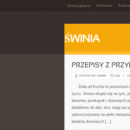
Archiwum
Arsena
Strona główna
ŚWINIA
PRZEPISY Z PRZ
POSTED BY ADMIN
CZE - 7 - 2
Serwis pokazuje, że koperek mog