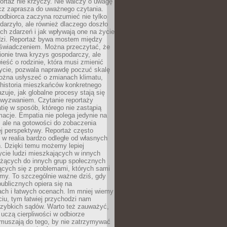
ortaż nie krzyczy. Nie walczy o uwagę
ecz zaprasza do uważnego czytania.
odbiorca zaczyna rozumieć nie tylko
ydarzyło, ale również dlaczego doszło
ch zdarzeń i jak wpływają one na życie
dzi. Reportaż bywa mostem między
oświadczeniem. Można przeczytać, że
ionie trwa kryzys gospodarczy, ale
ieść o rodzinie, która musi zmienić
życie, pozwala naprawdę poczuć skalę
ożna usłyszeć o zmianach klimatu,
 historia mieszkańców konkretnego
zuje, jak globalne procesy stają się
wyzwaniem. Czytanie reportaży
tię w sposób, którego nie zastąpią
rmacje. Empatia nie polega jedynie na
 ale na gotowości do zobaczenia
ej perspektywy. Reportaż często
 w realia bardzo odległe od własnych
. Dzięki temu możemy lepiej
ycie ludzi mieszkających w innych
eżących do innych grup społecznych
ących się z problemami, których sami
śmy. To szczególnie ważne dziś, gdy
publicznych opiera się na
ach i łatwych ocenach. Im mniej wiemy
iu, tym łatwiej przychodzi nam
zybkich sądów. Warto też zauważyć,
 uczą cierpliwości w odbiorze
Zmuszają do tego, by nie zatrzymywać