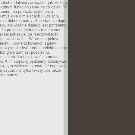
 tekstom łatwiej zauważyć, jak złożony
w którym funkcjonujemy na co dzień. To
 cenne, bo pozwala wyjść poza
 myślenie o miejscach i ludziach,
rnie dobrze znamy. Reportaż nie daje
ept, ale właśnie dlatego jest potrzebny.
, że po jednej lekturze zrozumiemy
aczej pokazuje, że rzeczywistość
i i wrażliwości. W świecie pełnym
piechu i powierzchownych sądów
ortaży może być formą intelektualnego
bór głębi zamiast pośpiechu,
miast skrótu i ciekawości zamiast
du. A im częściej będziemy dokonywać
oru, tym większa szansa, że naprawdę
 czytać nie tylko teksty, ale także
 nas otacza.