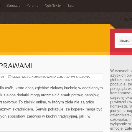
l
Borussia
Polonia
Tagi
Spis Treści
SUB
YPRAWAMI
W czasach k
szybkich opi
PRZEPISY
026
MOŻLIWOŚĆ KOMENTOWANIA
ZOSTAŁA WYŁĄCZONA
głębsze poz
Z
PRZYPRAWAMI
poczucie, że
Zioła od Kuchni to przestrzeń dla osób, które chcą
przegląda w
komentarze 
zgłębiać ziołową kuchnię w codziennym życiu. Strona
częściej oka
powierzchow
skupia się na tym, jak zielone dodatki mogą urozmaicić
kontekstu. W
smak potraw, napojów, deserów, przekąsek i domowych
jednym z naj
dziennikarsk
przetworów. To zielnik online, w którym zioła nie są tylko
człowieku, m
dodatkiem do dań, lecz stają się ważnym składnikiem.
wyłącznie su
emocje, zal
ą być wykorzystywane na wiele nietypowych sposobów,