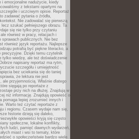
 i emocjonalne nadużycie, kiedy
bcowaliśmy z tekstami opartymi na
 szczególe i uczciwym opisie. Reportaż
to zadawać pytania o źródła,
kontekst. Nie zadowalać się pierwszą
 lecz szukać pełniejszego obrazu. Ta
daje się nie tylko przy czytaniu
ale również w pracy, relacjach i
 sprawach publicznych. Nie bez
st również język reportażu. Najlepsze
odzaju potrafią być piękne literacko, a
 precyzyjne. Dzięki temu czytelnik
e tylko wiedzę, ale też doświadczenie
Dobrze napisany reportaż ma rytm,
yczucie szczegółu i umiejętność
pięcia bez uciekania się do taniej
sprawia, że lektura nie jest
 ale przyjemnością. Właśnie dlatego
które sięgają po reportaże z
zostaje przy nich na dłużej. Znajdują w
cej niż informację. Znajdują opowieść o
ra pomaga lepiej zrozumieć innych i
e. Warto też czytać reportaże z
ju i regionu. Czasem wydaje nam się,
sze historie dzieją się daleko,
iezwykłe opowieści kryją się często
iany społeczne, lokalne konflikty,
kłych ludzi, pamięć dawnych wydarzeń,
łych miast i wsi to tematy, które
iedzieć o społeczeństwie bardzo wiele.