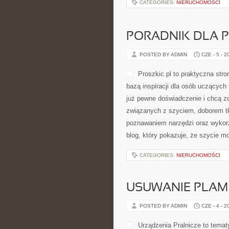
stylem, dzięki czemu może zainte
Historia Kolei i Superszybkie Poc
szynowa. Na stronie […]
CATEGORIES:
NIERUCHOMOŚCI
PORADNIK DLA 
POSTED BY ADMIN
CZE - 5 - 2