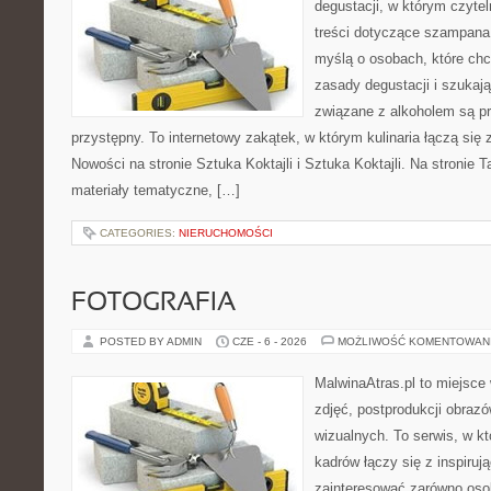
degustacji, w którym czytel
treści dotyczące szampana.
myślą o osobach, które ch
zasady degustacji i szukaj
związane z alkoholem są p
przystępny. To internetowy zakątek, w którym kulinaria łączą si
Nowości na stronie Sztuka Koktajli i Sztuka Koktajli. Na stronie 
materiały tematyczne, […]
CATEGORIES:
NIERUCHOMOŚCI
FOTOGRAFIA
POSTED BY ADMIN
CZE - 6 - 2026
MOŻLIWOŚĆ KOMENTOWAN
MalwinaAtras.pl to miejsce 
zdjęć, postprodukcji obrazó
wizualnych. To serwis, w k
kadrów łączy się z inspiruj
zainteresować zarówno osob