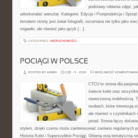
podstawy robienia zdjęć, jak
udoskonalać warsztat. Kategorie: Edycja i Postprodukcja i Sprzę
tematem strony jest świat fotografii, rozumiana nie tylko jako m
migawki, ale również jako język […]
CATEGORIES:
NIERUCHOMOŚCI
POCIĄGI W POLSCE
POSTED BY ADMIN
CZE - 5 - 2026
MOŻLIWOŚĆ KOMENTOWAN
CTCU to strona dla pasjonat
świecie kolei oraz wszystki
nowoczesną mobilnością. To
osobach, które interesują s
ale również o czytelnikach
porad. Strona łączy doświa
stylem, dzięki czemu może zainteresować zarówno regularnych pa
Historia Kolei i Superszybkie Pociągi. Główną osią tematyczną s