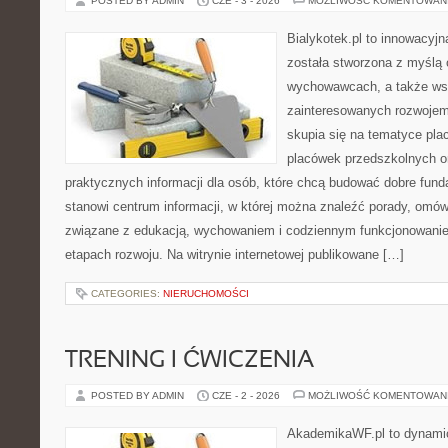
POSTED BY ADMIN
CZE - 3 - 2026
MOŻLIWOŚĆ KOMENTOWAN
Bialykotek.pl to innowacyjna
została stworzona z myślą 
wychowawcach, a także ws
zainteresowanych rozwojem
skupia się na tematyce pl
placówek przedszkolnych or
praktycznych informacji dla osób, które chcą budować dobre fun
stanowi centrum informacji, w której można znaleźć porady, omów
związane z edukacją, wychowaniem i codziennym funkcjonowanie
etapach rozwoju. Na witrynie internetowej publikowane […]
CATEGORIES:
NIERUCHOMOŚCI
TRENING I ĆWICZENIA
POSTED BY ADMIN
CZE - 2 - 2026
MOŻLIWOŚĆ KOMENTOWAN
AkademikaWF.pl to dynamicz