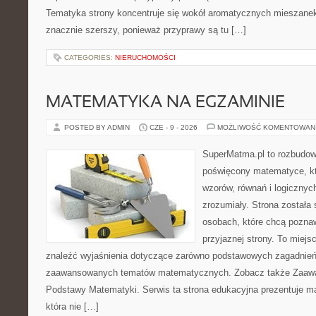
Tematyka strony koncentruje się wokół aromatycznych mieszanek, 
znacznie szerszy, ponieważ przyprawy są tu […]
CATEGORIES:
NIERUCHOMOŚCI
MATEMATYKA NA EGZAMINIE
POSTED BY ADMIN
CZE - 9 - 2026
MOŻLIWOŚĆ KOMENTOWAN
SuperMatma.pl to rozbudow
poświęcony matematyce, któ
wzorów, równań i logicznyc
zrozumiały. Strona została
osobach, które chcą poznaw
przyjaznej strony. To miej
znaleźć wyjaśnienia dotyczące zarówno podstawowych zagadnień, 
zaawansowanych tematów matematycznych. Zobacz także Zaaw
Podstawy Matematyki. Serwis ta strona edukacyjna prezentuje m
która nie […]