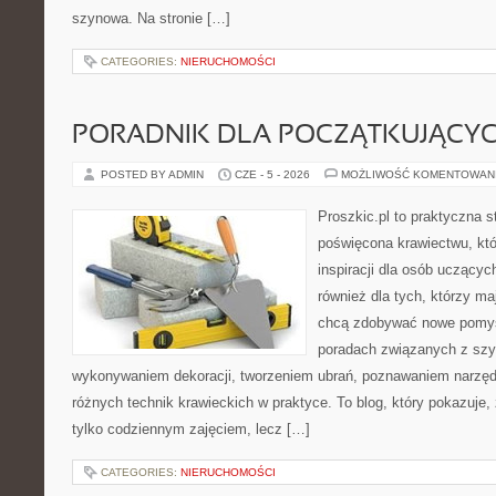
szynowa. Na stronie […]
CATEGORIES:
NIERUCHOMOŚCI
PORADNIK DLA POCZĄTKUJĄCY
POSTED BY ADMIN
CZE - 5 - 2026
MOŻLIWOŚĆ KOMENTOWAN
Proszkic.pl to praktyczna s
poświęcona krawiectwu, któ
inspiracji dla osób uczącyc
również dla tych, którzy m
chcą zdobywać nowe pomysł
poradach związanych z szy
wykonywaniem dekoracji, tworzeniem ubrań, poznawaniem narzę
różnych technik krawieckich w praktyce. To blog, który pokazuje,
tylko codziennym zajęciem, lecz […]
CATEGORIES:
NIERUCHOMOŚCI