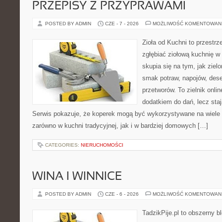
PRZEPISY Z PRZYPRAWAMI
POSTED BY ADMIN
CZE - 7 - 2026
MOŻLIWOŚĆ KOMENTOWAN
Zioła od Kuchni to przestrz
zgłębiać ziołową kuchnię w
skupia się na tym, jak ziel
smak potraw, napojów, des
przetworów. To zielnik onlin
dodatkiem do dań, lecz sta
Serwis pokazuje, że koperek mogą być wykorzystywane na wiele
zarówno w kuchni tradycyjnej, jak i w bardziej domowych […]
CATEGORIES:
NIERUCHOMOŚCI
WINA I WINNICE
POSTED BY ADMIN
CZE - 6 - 2026
MOŻLIWOŚĆ KOMENTOWAN
TadzikPije.pl to obszerny b