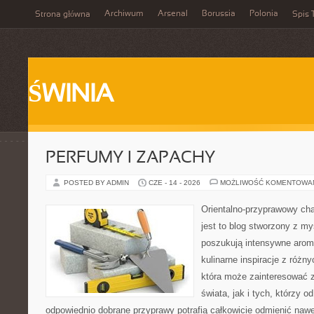
Archiwum
Arsenal
Borussia
Polonia
Strona główna
Spis 
ŚWINIA
PERFUMY I ZAPACHY
POSTED BY ADMIN
CZE - 14 - 2026
MOŻLIWOŚĆ KOMENTOWA
Orientalno-przyprawowy char
jest to blog stworzony z my
poszukują intensywne aroma
kulinarne inspiracje z różny
która może zainteresować 
świata, jak i tych, którzy 
odpowiednio dobrane przyprawy potrafią całkowicie odmienić nawe