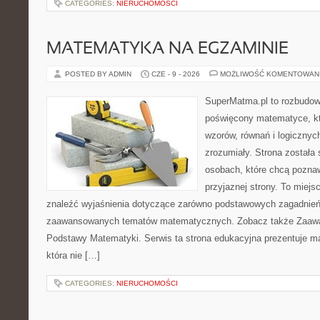
CATEGORIES:
NIERUCHOMOŚCI
MATEMATYKA NA EGZAMINIE
POSTED BY ADMIN
CZE - 9 - 2026
MOŻLIWOŚĆ KOMENTOWAN
SuperMatma.pl to rozbudow
poświęcony matematyce, któ
wzorów, równań i logicznyc
zrozumiały. Strona została
osobach, które chcą poznaw
przyjaznej strony. To miej
znaleźć wyjaśnienia dotyczące zarówno podstawowych zagadnień, 
zaawansowanych tematów matematycznych. Zobacz także Zaaw
Podstawy Matematyki. Serwis ta strona edukacyjna prezentuje m
która nie […]
CATEGORIES:
NIERUCHOMOŚCI