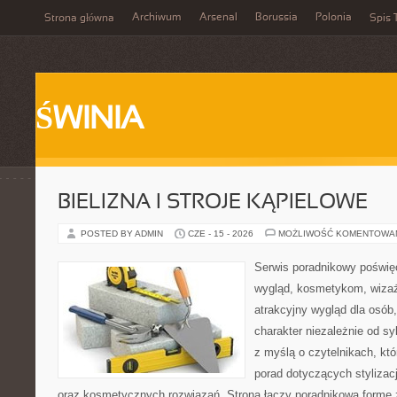
Archiwum
Arsenal
Borussia
Polonia
Strona główna
Spis 
ŚWINIA
BIELIZNA I STROJE KĄPIELOWE
POSTED BY ADMIN
CZE - 15 - 2026
MOŻLIWOŚĆ KOMENTOWA
Serwis poradnikowy poświęc
wygląd, kosmetykom, wiza
atrakcyjny wygląd dla osób
charakter niezależnie od sy
z myślą o czytelnikach, kt
porad dotyczących stylizacji
oraz kosmetycznych rozwiązań. Strona łączy poradnikową formę 