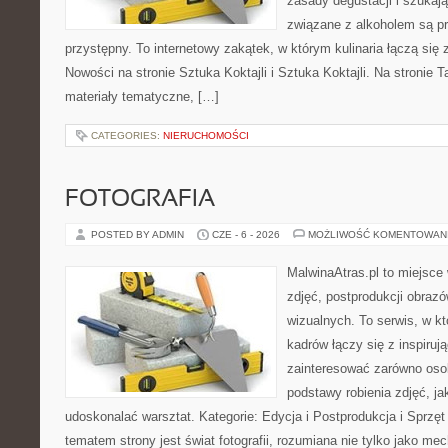
zasady degustacji i szukaj
związane z alkoholem są p
przystępny. To internetowy zakątek, w którym kulinaria łączą si
Nowości na stronie Sztuka Koktajli i Sztuka Koktajli. Na stronie 
materiały tematyczne, […]
CATEGORIES:
NIERUCHOMOŚCI
FOTOGRAFIA
POSTED BY ADMIN
CZE - 6 - 2026
MOŻLIWOŚĆ KOMENTOWAN
MalwinaAtras.pl to miejsce 
zdjęć, postprodukcji obrazó
wizualnych. To serwis, w k
kadrów łączy się z inspiruj
zainteresować zarówno osob
podstawy robienia zdjęć, jak
udoskonalać warsztat. Kategorie: Edycja i Postprodukcja i Sprzę
tematem strony jest świat fotografii, rozumiana nie tylko jako m