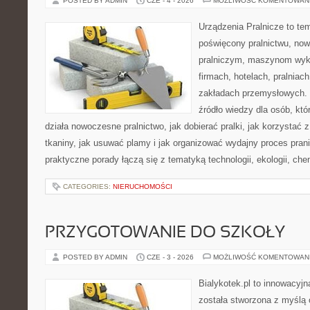
POSTED BY ADMIN
CZE - 4 - 2026
MOŻLIWOŚĆ KOMENTOWAN
Urządzenia Pralnicze to te
poświęcony pralnictwu, n
pralniczym, maszynom wy
firmach, hotelach, pralniac
zakładach przemysłowych. 
źródło wiedzy dla osób, któ
działa nowoczesne pralnictwo, jak dobierać pralki, jak korzystać 
tkaniny, jak usuwać plamy i jak organizować wydajny proces pran
praktyczne porady łączą się z tematyką technologii, ekologii, che
CATEGORIES:
NIERUCHOMOŚCI
PRZYGOTOWANIE DO SZKOŁY
POSTED BY ADMIN
CZE - 3 - 2026
MOŻLIWOŚĆ KOMENTOWAN
Bialykotek.pl to innowacyjna
została stworzona z myślą 