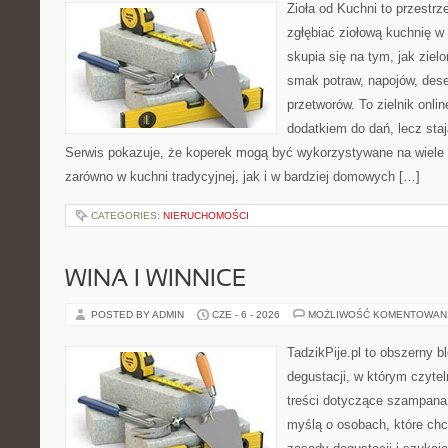
Zioła od Kuchni to przestrz
zgłębiać ziołową kuchnię w
skupia się na tym, jak ziel
smak potraw, napojów, des
przetworów. To zielnik onlin
dodatkiem do dań, lecz sta
Serwis pokazuje, że koperek mogą być wykorzystywane na wiele
zarówno w kuchni tradycyjnej, jak i w bardziej domowych […]
CATEGORIES:
NIERUCHOMOŚCI
WINA I WINNICE
POSTED BY ADMIN
CZE - 6 - 2026
MOŻLIWOŚĆ KOMENTOWAN
TadzikPije.pl to obszerny b
degustacji, w którym czytel
treści dotyczące szampana.
myślą o osobach, które ch