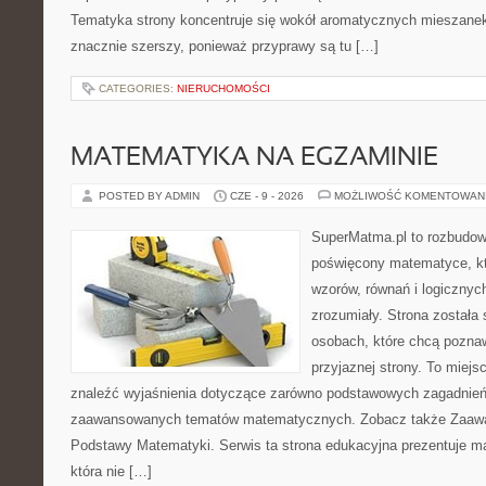
Tematyka strony koncentruje się wokół aromatycznych mieszanek, 
znacznie szerszy, ponieważ przyprawy są tu […]
CATEGORIES:
NIERUCHOMOŚCI
MATEMATYKA NA EGZAMINIE
POSTED BY ADMIN
CZE - 9 - 2026
MOŻLIWOŚĆ KOMENTOWAN
SuperMatma.pl to rozbudow
poświęcony matematyce, któ
wzorów, równań i logicznyc
zrozumiały. Strona została
osobach, które chcą poznaw
przyjaznej strony. To miej
znaleźć wyjaśnienia dotyczące zarówno podstawowych zagadnień, 
zaawansowanych tematów matematycznych. Zobacz także Zaaw
Podstawy Matematyki. Serwis ta strona edukacyjna prezentuje m
która nie […]