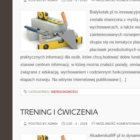
POSTED BY ADMIN
CZE - 3 - 2026
MOŻLIWOŚĆ KOMENTOWAN
Bialykotek.pl to innowacyjna
została stworzona z myślą 
wychowawcach, a także ws
zainteresowanych rozwojem
skupia się na tematyce pl
placówek przedszkolnych or
praktycznych informacji dla osób, które chcą budować dobre fun
stanowi centrum informacji, w której można znaleźć porady, omów
związane z edukacją, wychowaniem i codziennym funkcjonowanie
etapach rozwoju. Na witrynie internetowej publikowane […]
CATEGORIES:
NIERUCHOMOŚCI
TRENING I ĆWICZENIA
POSTED BY ADMIN
CZE - 2 - 2026
MOŻLIWOŚĆ KOMENTOWAN
AkademikaWF.pl to dynamicz