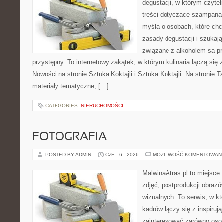
degustacji, w którym czytel
treści dotyczące szampana.
myślą o osobach, które ch
zasady degustacji i szukaj
związane z alkoholem są p
przystępny. To internetowy zakątek, w którym kulinaria łączą si
Nowości na stronie Sztuka Koktajli i Sztuka Koktajli. Na stronie 
materiały tematyczne, […]
CATEGORIES:
NIERUCHOMOŚCI
FOTOGRAFIA
POSTED BY ADMIN
CZE - 6 - 2026
MOŻLIWOŚĆ KOMENTOWAN
MalwinaAtras.pl to miejsce 
zdjęć, postprodukcji obrazó
wizualnych. To serwis, w k
kadrów łączy się z inspiruj
zainteresować zarówno osob