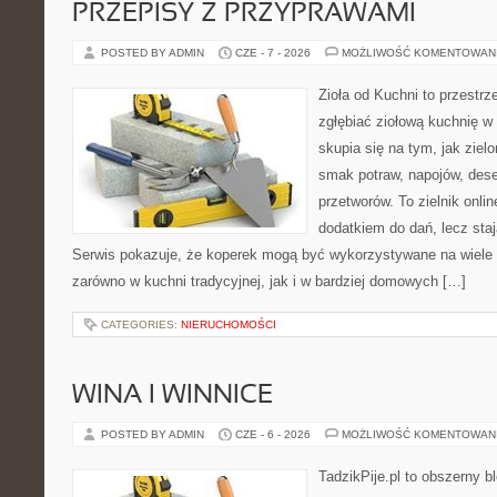
PRZEPISY Z PRZYPRAWAMI
POSTED BY ADMIN
CZE - 7 - 2026
MOŻLIWOŚĆ KOMENTOWAN
Zioła od Kuchni to przestrz
zgłębiać ziołową kuchnię w
skupia się na tym, jak ziel
smak potraw, napojów, des
przetworów. To zielnik onlin
dodatkiem do dań, lecz sta
Serwis pokazuje, że koperek mogą być wykorzystywane na wiele
zarówno w kuchni tradycyjnej, jak i w bardziej domowych […]
CATEGORIES:
NIERUCHOMOŚCI
WINA I WINNICE
POSTED BY ADMIN
CZE - 6 - 2026
MOŻLIWOŚĆ KOMENTOWAN
TadzikPije.pl to obszerny b