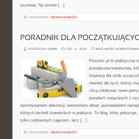
szynowa. Na stronie […]
CATEGORIES:
NIERUCHOMOŚCI
PORADNIK DLA POCZĄTKUJĄCY
POSTED BY ADMIN
CZE - 5 - 2026
MOŻLIWOŚĆ KOMENTOWAN
Proszkic.pl to praktyczna s
poświęcona krawiectwu, któ
inspiracji dla osób uczącyc
również dla tych, którzy m
chcą zdobywać nowe pomysł
poradach związanych z szy
wykonywaniem dekoracji, tworzeniem ubrań, poznawaniem narzę
różnych technik krawieckich w praktyce. To blog, który pokazuje,
tylko codziennym zajęciem, lecz […]
CATEGORIES:
NIERUCHOMOŚCI