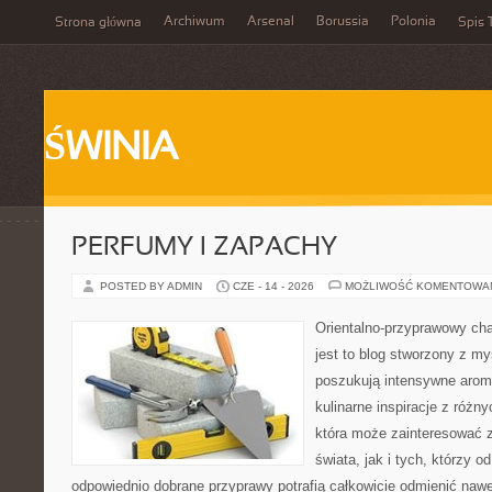
Archiwum
Arsenal
Borussia
Polonia
Strona główna
Spis 
ŚWINIA
PERFUMY I ZAPACHY
POSTED BY ADMIN
CZE - 14 - 2026
MOŻLIWOŚĆ KOMENTOWA
Orientalno-przyprawowy char
jest to blog stworzony z my
poszukują intensywne aroma
kulinarne inspiracje z różny
która może zainteresować 
świata, jak i tych, którzy 
odpowiednio dobrane przyprawy potrafią całkowicie odmienić nawe