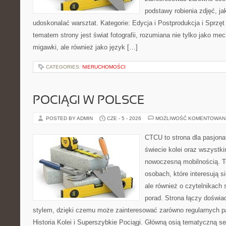
podstawy robienia zdjęć, jak
udoskonalać warsztat. Kategorie: Edycja i Postprodukcja i Sprzę
tematem strony jest świat fotografii, rozumiana nie tylko jako m
migawki, ale również jako język […]
CATEGORIES:
NIERUCHOMOŚCI
POCIĄGI W POLSCE
POSTED BY ADMIN
CZE - 5 - 2026
MOŻLIWOŚĆ KOMENTOWAN
CTCU to strona dla pasjonat
świecie kolei oraz wszystki
nowoczesną mobilnością. To
osobach, które interesują s
ale również o czytelnikach
porad. Strona łączy doświa
stylem, dzięki czemu może zainteresować zarówno regularnych pa
Historia Kolei i Superszybkie Pociągi. Główną osią tematyczną s