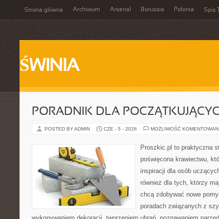
Archiwum
Arsenal
Borussia
Polonia
Strona główna
Spis 
ŚWINIA
PORADNIK DLA POCZĄTKUJĄCY
POSTED BY ADMIN
CZE - 5 - 2026
MOŻLIWOŚĆ KOMENTOWAN
Proszkic.pl to praktyczna s
poświęcona krawiectwu, któ
inspiracji dla osób uczącyc
również dla tych, którzy m
chcą zdobywać nowe pomysł
poradach związanych z szy
wykonywaniem dekoracji, tworzeniem ubrań, poznawaniem narzę