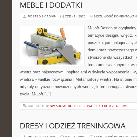
MEBLE I DODATKI
POSTED BY ADMIN
CZE - 1 - 2026
MOŻLIWOŚĆ KOMENTOWAN
M-Loft Design to oryginaln
tematyce designu wnętrz, kt
poszukujące funkcjonalnyc
domu oraz nowoczesnego w
stworzone dla wszystkich, k
tematami związanymi z wz
wnętrz oraz najnowszymi inspiracjami w świecie wyposażenia i w
wnętrza – wielkie rozwiązania i Metamorfozy wnętrz. Na stronie
artykuły dotyczące nowoczesnych wnętrz, które pomagają stworz
życia. M-Loft […]
CATEGORIES:
ŚWIADOME RODZICIELSTWO I EKO DOM Z DZIEĆMI
DRESY I ODZIEŻ TRENINGOWA