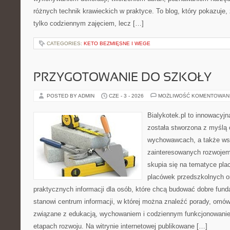
różnych technik krawieckich w praktyce. To blog, który pokazuje,
tylko codziennym zajęciem, lecz […]
CATEGORIES:
KETO BEZMIĘSNE I WEGE
PRZYGOTOWANIE DO SZKOŁY
POSTED BY ADMIN
CZE - 3 - 2026
MOŻLIWOŚĆ KOMENTOWAN
Bialykotek.pl to innowacyjna
została stworzona z myślą 
wychowawcach, a także ws
zainteresowanych rozwojem
skupia się na tematyce pl
placówek przedszkolnych or
praktycznych informacji dla osób, które chcą budować dobre fun
stanowi centrum informacji, w której można znaleźć porady, omów
związane z edukacją, wychowaniem i codziennym funkcjonowanie
etapach rozwoju. Na witrynie internetowej publikowane […]