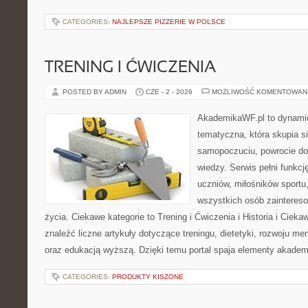
CATEGORIES:
NAJLEPSZE PIZZERIE W POLSCE
TRENING I ĆWICZENIA
POSTED BY ADMIN
CZE - 2 - 2026
MOŻLIWOŚĆ KOMENTOWAN
AkademikaWF.pl to dynamicz
tematyczna, która skupia s
samopoczuciu, powrocie do
wiedzy. Serwis pełni funkcję
uczniów, miłośników sportu
wszystkich osób zaintere
życia. Ciekawe kategorie to Trening i Ćwiczenia i Historia i Ciek
znaleźć liczne artykuły dotyczące treningu, dietetyki, rozwoju men
oraz edukacją wyższą. Dzięki temu portal spaja elementy akadem
CATEGORIES:
PRODUKTY KISZONE