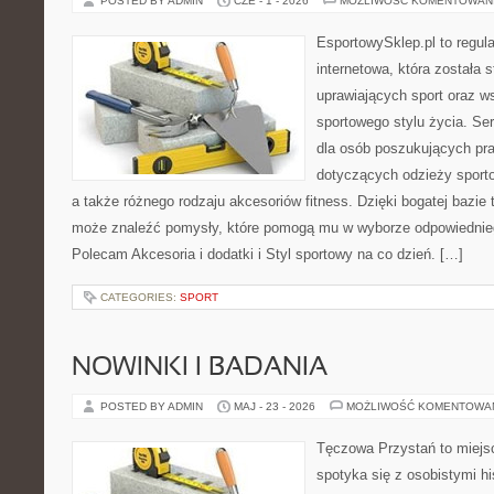
POSTED BY ADMIN
CZE - 1 - 2026
MOŻLIWOŚĆ KOMENTOWAN
EsportowySklep.pl to regula
internetowa, która została
uprawiających sport oraz w
sportowego stylu życia. Se
dla osób poszukujących p
dotyczących odzieży sporto
a także różnego rodzaju akcesoriów fitness. Dzięki bogatej bazie
może znaleźć pomysły, które pomogą mu w wyborze odpowiednie
Polecam Akcesoria i dodatki i Styl sportowy na co dzień. […]
CATEGORIES:
SPORT
NOWINKI I BADANIA
POSTED BY ADMIN
MAJ - 23 - 2026
MOŻLIWOŚĆ KOMENTOWA
Tęczowa Przystań to miejs
spotyka się z osobistymi hi