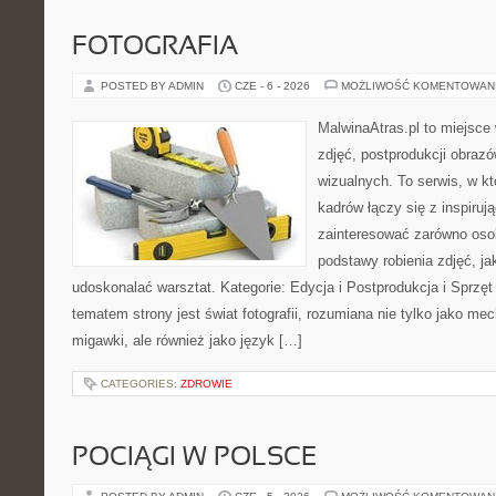
FOTOGRAFIA
POSTED BY ADMIN
CZE - 6 - 2026
MOŻLIWOŚĆ KOMENTOWAN
MalwinaAtras.pl to miejsce 
zdjęć, postprodukcji obrazó
wizualnych. To serwis, w k
kadrów łączy się z inspiruj
zainteresować zarówno osob
podstawy robienia zdjęć, jak
udoskonalać warsztat. Kategorie: Edycja i Postprodukcja i Sprzę
tematem strony jest świat fotografii, rozumiana nie tylko jako m
migawki, ale również jako język […]
CATEGORIES:
ZDROWIE
POCIĄGI W POLSCE