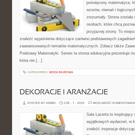
poświęcony matematyce, któ
wzorów, równań i logicznyc
zrozumiały. Strona została
osobach, które chcą poznaw
przyjaznej strony. To miej
znaleźć wyjaśnienia dotyczące zarówno podstawowych zagadnień, 
zaawansowanych tematów matematycznych. Zobacz także Zaaw
Podstawy Matematyki. Serwis ta strona edukacyjna prezentuje m
która nie […]
CATEGORIES:
MODA BIUROWA
DEKORACJE I ARANŻACJE
POSTED BY ADMIN
CZE - 7 - 2026
MOŻLIWOŚĆ KOMENTOWAN
Sala Lacerta to inspirujący
wyjątkowych wydarzeń, w k
znaleźć inspiracje dotyczą