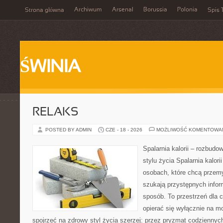
Archiwum
Arsenal
Borussia
Polonia
Strona główna
Spis 
ŚWINIA
RELAKS
POSTED BY ADMIN
CZE - 18 - 2026
MOŻLIWOŚĆ KOMENTOWA
Spalarnia kalorii – rozbud
stylu życia Spalarnia kalori
osobach, które chcą przemy
szukają przystępnych infor
sposób. To przestrzeń dla c
opierać się wyłącznie na m
spojrzeć na zdrowy styl życia szerzej: przez pryzmat codzienny