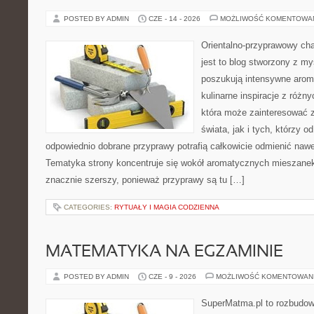
POSTED BY ADMIN
CZE - 14 - 2026
MOŻLIWOŚĆ KOMENTOWA
Orientalno-przyprawowy char
jest to blog stworzony z my
poszukują intensywne aroma
kulinarne inspiracje z różny
która może zainteresować 
świata, jak i tych, którzy 
odpowiednio dobrane przyprawy potrafią całkowicie odmienić nawe
Tematyka strony koncentruje się wokół aromatycznych mieszanek, 
znacznie szerszy, ponieważ przyprawy są tu […]
CATEGORIES:
RYTUAŁY I MAGIA CODZIENNA
MATEMATYKA NA EGZAMINIE
POSTED BY ADMIN
CZE - 9 - 2026
MOŻLIWOŚĆ KOMENTOWAN
SuperMatma.pl to rozbudow