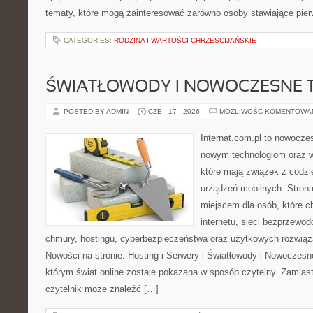
tematy, które mogą zainteresować zarówno osoby stawiające pierw
CATEGORIES:
RODZINA I WARTOŚCI CHRZEŚCIJAŃSKIE
ŚWIATŁOWODY I NOWOCZESNE 
POSTED BY ADMIN
CZE - 17 - 2026
MOŻLIWOŚĆ KOMENTOWA
Internat.com.pl to nowocze
nowym technologiom oraz 
które mają związek z codz
urządzeń mobilnych. Stron
miejscem dla osób, które c
internetu, sieci bezprzewo
chmury, hostingu, cyberbezpieczeństwa oraz użytkowych rozwiąz
Nowości na stronie: Hosting i Serwery i Światłowody i Nowoczesn
którym świat online zostaje pokazana w sposób czytelny. Zamias
czytelnik może znaleźć […]