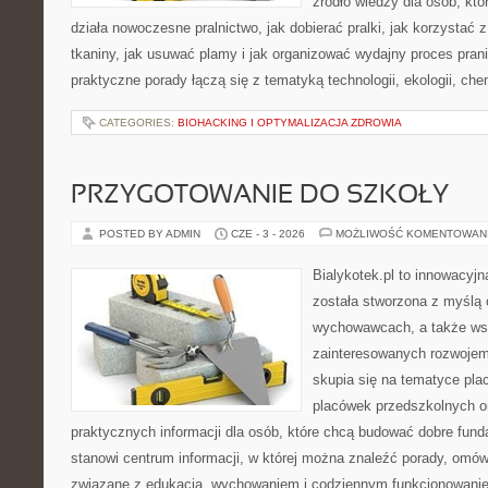
źródło wiedzy dla osób, któ
działa nowoczesne pralnictwo, jak dobierać pralki, jak korzystać 
tkaniny, jak usuwać plamy i jak organizować wydajny proces pran
praktyczne porady łączą się z tematyką technologii, ekologii, che
CATEGORIES:
BIOHACKING I OPTYMALIZACJA ZDROWIA
PRZYGOTOWANIE DO SZKOŁY
POSTED BY ADMIN
CZE - 3 - 2026
MOŻLIWOŚĆ KOMENTOWAN
Bialykotek.pl to innowacyjna
została stworzona z myślą 
wychowawcach, a także ws
zainteresowanych rozwojem
skupia się na tematyce pl
placówek przedszkolnych or
praktycznych informacji dla osób, które chcą budować dobre fun
stanowi centrum informacji, w której można znaleźć porady, omów
związane z edukacją, wychowaniem i codziennym funkcjonowanie