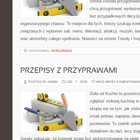
Strona została przygotowan
chcą przygotować wydarzen
bez przypadkowych decyzji,
organizacyjnego chaosu. To miejsce dla tych, którzy szukają kon
związanych z wyborem sali, menu, dekoracji, atrakcji, muzyki, b
oraz atmosfery całego spotkania. Nowości na stronie Trendy i Insp
CATEGORIES:
PEREGRINOS
PRZEPISY Z PRZYPRAWAMI
POSTED BY ADMIN
CZE - 7 - 2026
MOŻLIWOŚĆ KOMENTOWAN
Zioła od Kuchni to przestrz
zgłębiać ziołową kuchnię w
skupia się na tym, jak ziel
smak potraw, napojów, des
przetworów. To zielnik onlin
dodatkiem do dań, lecz sta
Serwis pokazuje, że koperek mogą być wykorzystywane na wiele