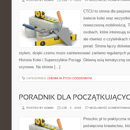
POSTED BY ADMIN
CZE - 5 - 2026
MOŻLIWOŚĆ KOMENTOWAN
CTCU to strona dla pasjonat
świecie kolei oraz wszystki
nowoczesną mobilnością. To
osobach, które interesują s
ale również o czytelnikach
porad. Strona łączy doświa
stylem, dzięki czemu może zainteresować zarówno regularnych pa
Historia Kolei i Superszybkie Pociągi. Główną osią tematyczną s
szynowa. Na stronie […]
CATEGORIES:
CHEMIA W ŻYCIU CODZIENNYM
PORADNIK DLA POCZĄTKUJĄCY
POSTED BY ADMIN
CZE - 5 - 2026
MOŻLIWOŚĆ KOMENTOWAN
Proszkic.pl to praktyczna s
poświęcona krawiectwu, któ