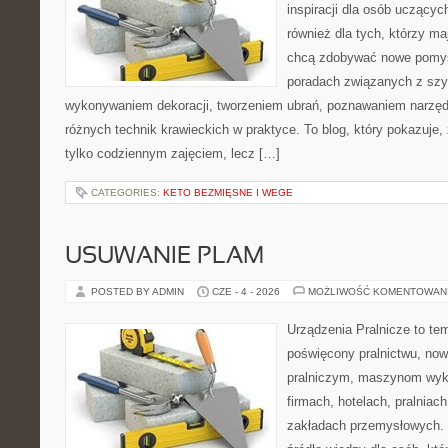
inspiracji dla osób uczącyc
również dla tych, którzy m
chcą zdobywać nowe pomysł
poradach związanych z szy
wykonywaniem dekoracji, tworzeniem ubrań, poznawaniem narzę
różnych technik krawieckich w praktyce. To blog, który pokazuje,
tylko codziennym zajęciem, lecz […]
CATEGORIES:
KETO BEZMIĘSNE I WEGE
USUWANIE PLAM
POSTED BY ADMIN
CZE - 4 - 2026
MOŻLIWOŚĆ KOMENTOWAN
Urządzenia Pralnicze to te
poświęcony pralnictwu, n
pralniczym, maszynom wy
firmach, hotelach, pralniac
zakładach przemysłowych. 