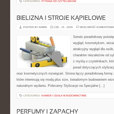
CATEGORIES:
PYTANIA OD CZYTELNIKÓW
BIELIZNA I STROJE KĄPIELOWE
POSTED BY ADMIN
CZE - 15 - 2026
MOŻLIWOŚĆ KOMENTOWA
Serwis poradnikowy poświęc
wygląd, kosmetykom, wiza
atrakcyjny wygląd dla osób
charakter niezależnie od sy
z myślą o czytelnikach, kt
porad dotyczących stylizacji
oraz kosmetycznych rozwiązań. Strona łączy poradnikową formę 
które interesują się modą plus size, świadomym budowaniem wiz
naturalnym wydaniu. Polecamy Stylizacje na Specjalne […]
CATEGORIES:
KAMIEŃ I CEGŁA W BUDOWNICTWIE
PERFUMY I ZAPACHY