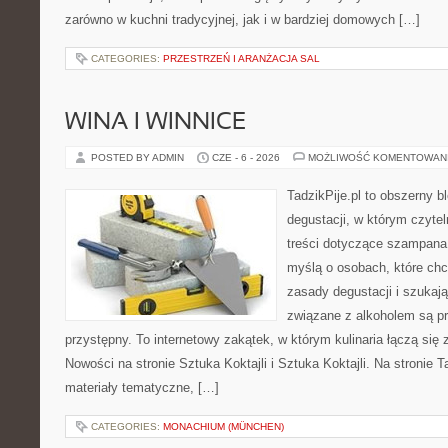
zarówno w kuchni tradycyjnej, jak i w bardziej domowych […]
CATEGORIES:
PRZESTRZEŃ I ARANŻACJA SAL
WINA I WINNICE
POSTED BY ADMIN
CZE - 6 - 2026
MOŻLIWOŚĆ KOMENTOWAN
TadzikPije.pl to obszerny b
degustacji, w którym czytel
treści dotyczące szampana.
myślą o osobach, które ch
zasady degustacji i szukaj
związane z alkoholem są p
przystępny. To internetowy zakątek, w którym kulinaria łączą si
Nowości na stronie Sztuka Koktajli i Sztuka Koktajli. Na stronie 
materiały tematyczne, […]
CATEGORIES:
MONACHIUM (MÜNCHEN)