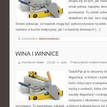
skupia się na tym, jak ziel
smak potraw, napojów, des
przetworów. To zielnik onlin
dodatkiem do dań, lecz sta
Serwis pokazuje, że koperek mogą być wykorzystywane na wiele
zarówno w kuchni tradycyjnej, jak i w bardziej domowych […]
CATEGORIES:
NIERUCHOMOŚCI
WINA I WINNICE
POSTED BY ADMIN
CZE - 6 - 2026
MOŻLIWOŚĆ KOMENTOWAN
TadzikPije.pl to obszerny b
degustacji, w którym czytel
treści dotyczące szampana.
myślą o osobach, które ch
zasady degustacji i szukaj
związane z alkoholem są p
przystępny. To internetowy zakątek, w którym kulinaria łączą si