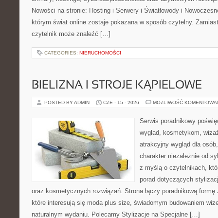
Nowości na stronie: Hosting i Serwery i Światłowody i Nowoczesn
którym świat online zostaje pokazana w sposób czytelny. Zamias
czytelnik może znaleźć […]
CATEGORIES:
NIERUCHOMOŚCI
BIELIZNA I STROJE KĄPIELOWE
POSTED BY ADMIN
CZE - 15 - 2026
MOŻLIWOŚĆ KOMENTOWA
Serwis poradnikowy poświęc
wygląd, kosmetykom, wiza
atrakcyjny wygląd dla osób
charakter niezależnie od sy
z myślą o czytelnikach, kt
porad dotyczących stylizacji
oraz kosmetycznych rozwiązań. Strona łączy poradnikową formę 
które interesują się modą plus size, świadomym budowaniem wiz
naturalnym wydaniu. Polecamy Stylizacje na Specjalne […]