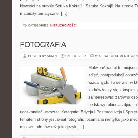
Nowości na stronie Sztuka Koktajli i Sztuka Koktajli. Na stronie 
materiały tematyczne, […]
CATEGORIES:
NIERUCHOMOŚCI
FOTOGRAFIA
POSTED BY ADMIN
CZE - 6 - 2026
MOŻLIWOŚĆ KOMENTOWAN
MalwinaAtras.pl to miejsce 
zdjęć, postprodukcji obrazó
wizualnych. To serwis, w k
kadrów łączy się z inspiruj
zainteresować zarówno osob
podstawy robienia zdjęć, jak
udoskonalać warsztat. Kategorie: Edycja i Postprodukcja i Sprzę
tematem strony jest świat fotografii, rozumiana nie tylko jako m
migawki, ale również jako język […]