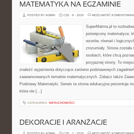
MATEMATYKA NA EGZAMINIE
POSTED BY ADMIN
CZE - 9 - 2026
MOŻLIWOŚĆ KOMENTOWAN
SuperMatma.pl to rozbudow
poświęcony matematyce, któ
wzorów, równań i logicznyc
zrozumiały. Strona została
osobach, które chcą poznaw
przyjaznej strony. To miej
znaleźć wyjaśnienia dotyczące zarówno podstawowych zagadnień, 
zaawansowanych tematów matematycznych. Zobacz także Zaaw
Podstawy Matematyki. Serwis ta strona edukacyjna prezentuje m
która nie […]
CATEGORIES:
NIERUCHOMOŚCI
DEKORACJE I ARANŻACJE
POSTED BY ADMIN
CZE - 7 - 2026
MOŻLIWOŚĆ KOMENTOWAN