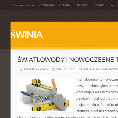
Archiwum
Arsenal
Borussia
Polonia
Strona główna
Spis 
ŚWINIA
ŚWIATŁOWODY I NOWOCZESNE 
POSTED BY ADMIN
CZE - 17 - 2026
MOŻLIWOŚĆ KOMENTOWA
Internat.com.pl to nowocze
nowym technologiom oraz 
które mają związek z codz
urządzeń mobilnych. Stron
miejscem dla osób, które c
internetu, sieci bezprzewo
chmury, hostingu, cyberbezpieczeństwa oraz użytkowych rozwiąz