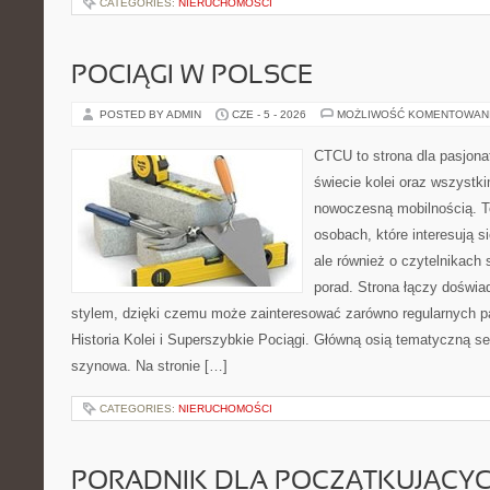
CATEGORIES:
NIERUCHOMOŚCI
POCIĄGI W POLSCE
POSTED BY ADMIN
CZE - 5 - 2026
MOŻLIWOŚĆ KOMENTOWAN
CTCU to strona dla pasjonat
świecie kolei oraz wszystki
nowoczesną mobilnością. To
osobach, które interesują s
ale również o czytelnikach
porad. Strona łączy doświa
stylem, dzięki czemu może zainteresować zarówno regularnych pa
Historia Kolei i Superszybkie Pociągi. Główną osią tematyczną s
szynowa. Na stronie […]
CATEGORIES:
NIERUCHOMOŚCI
PORADNIK DLA POCZĄTKUJĄCY