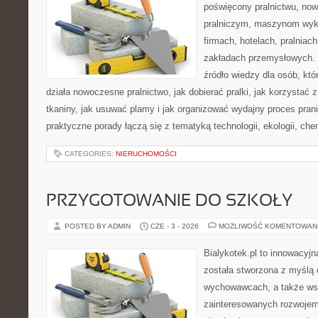
poświęcony pralnictwu, n
pralniczym, maszynom wy
firmach, hotelach, pralniac
zakładach przemysłowych. 
źródło wiedzy dla osób, któ
działa nowoczesne pralnictwo, jak dobierać pralki, jak korzystać 
tkaniny, jak usuwać plamy i jak organizować wydajny proces pran
praktyczne porady łączą się z tematyką technologii, ekologii, che
CATEGORIES:
NIERUCHOMOŚCI
PRZYGOTOWANIE DO SZKOŁY
POSTED BY ADMIN
CZE - 3 - 2026
MOŻLIWOŚĆ KOMENTOWAN
Bialykotek.pl to innowacyjna
została stworzona z myślą 
wychowawcach, a także ws
zainteresowanych rozwojem