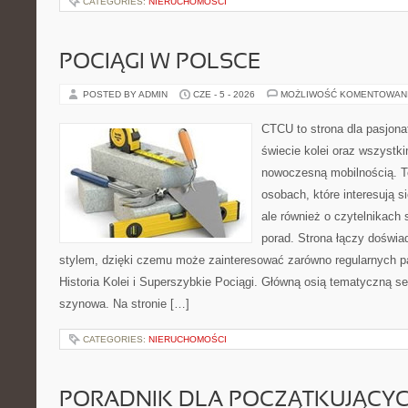
CATEGORIES:
NIERUCHOMOŚCI
POCIĄGI W POLSCE
POSTED BY ADMIN
CZE - 5 - 2026
MOŻLIWOŚĆ KOMENTOWAN
CTCU to strona dla pasjonat
świecie kolei oraz wszystki
nowoczesną mobilnością. To
osobach, które interesują s
ale również o czytelnikach
porad. Strona łączy doświa
stylem, dzięki czemu może zainteresować zarówno regularnych pa
Historia Kolei i Superszybkie Pociągi. Główną osią tematyczną s
szynowa. Na stronie […]
CATEGORIES:
NIERUCHOMOŚCI
PORADNIK DLA POCZĄTKUJĄCY