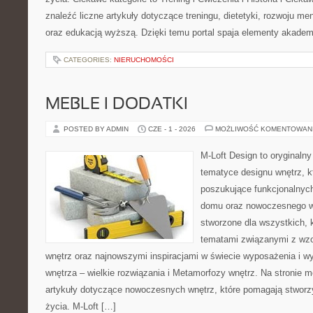
znaleźć liczne artykuły dotyczące treningu, dietetyki, rozwoju men
oraz edukacją wyższą. Dzięki temu portal spaja elementy akadem
CATEGORIES:
NIERUCHOMOŚCI
MEBLE I DODATKI
POSTED BY ADMIN
CZE - 1 - 2026
MOŻLIWOŚĆ KOMENTOWAN
M-Loft Design to oryginaln
tematyce designu wnętrz, kt
poszukujące funkcjonalnyc
domu oraz nowoczesnego w
stworzone dla wszystkich, k
tematami związanymi z wz
wnętrz oraz najnowszymi inspiracjami w świecie wyposażenia i w
wnętrza – wielkie rozwiązania i Metamorfozy wnętrz. Na stronie
artykuły dotyczące nowoczesnych wnętrz, które pomagają stworz
życia. M-Loft […]