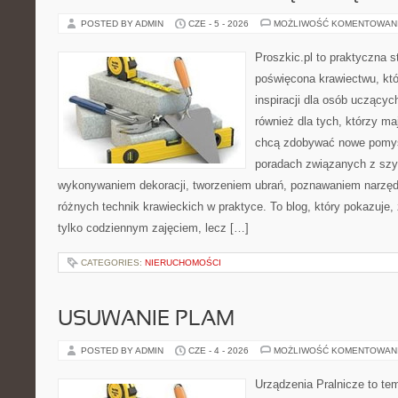
POSTED BY ADMIN
CZE - 5 - 2026
MOŻLIWOŚĆ KOMENTOWAN
Proszkic.pl to praktyczna s
poświęcona krawiectwu, któ
inspiracji dla osób uczącyc
również dla tych, którzy m
chcą zdobywać nowe pomysł
poradach związanych z szy
wykonywaniem dekoracji, tworzeniem ubrań, poznawaniem narzę
różnych technik krawieckich w praktyce. To blog, który pokazuje,
tylko codziennym zajęciem, lecz […]
CATEGORIES:
NIERUCHOMOŚCI
USUWANIE PLAM
POSTED BY ADMIN
CZE - 4 - 2026
MOŻLIWOŚĆ KOMENTOWAN
Urządzenia Pralnicze to te