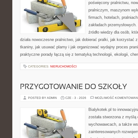
poświęcony pralnictwu, n
pralniczym, maszynom wy
firmach, hotelach, pralniac
zakładach przemysłowych. 
źródło wiedzy dla osób, któ
działa nowoczesne pralnictwo, jak dobierać pralki, jak korzystać 
tkaniny, jak usuwać plamy i jak organizować wydajny proces pran
praktyczne porady łączą się z tematyką technologii, ekologii, che
CATEGORIES:
NIERUCHOMOŚCI
PRZYGOTOWANIE DO SZKOŁY
POSTED BY ADMIN
CZE - 3 - 2026
MOŻLIWOŚĆ KOMENTOWAN
Bialykotek.pl to innowacyjna
została stworzona z myślą 
wychowawcach, a także ws
zainteresowanych rozwojem