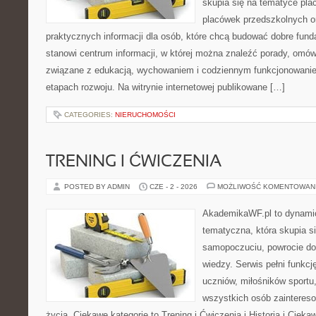
skupia się na tematyce pl
placówek przedszkolnych or
praktycznych informacji dla osób, które chcą budować dobre fun
stanowi centrum informacji, w której można znaleźć porady, omów
związane z edukacją, wychowaniem i codziennym funkcjonowanie
etapach rozwoju. Na witrynie internetowej publikowane […]
CATEGORIES:
NIERUCHOMOŚCI
TRENING I ĆWICZENIA
POSTED BY ADMIN
CZE - 2 - 2026
MOŻLIWOŚĆ KOMENTOWAN
AkademikaWF.pl to dynamicz
tematyczna, która skupia s
samopoczuciu, powrocie do
wiedzy. Serwis pełni funkcję
uczniów, miłośników sportu
wszystkich osób zaintere
życia. Ciekawe kategorie to Trening i Ćwiczenia i Historia i Ciek