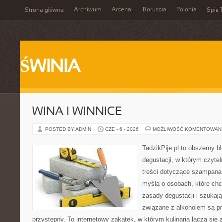
Archiwum
Arsenal
Borussia
Polonia
Strona główna
Spis 
ŚWINIA
WINA I WINNICE
POSTED BY ADMIN
CZE - 6 - 2026
MOŻLIWOŚĆ KOMENTOWAN
TadzikPije.pl to obszerny b
degustacji, w którym czytel
treści dotyczące szampana.
myślą o osobach, które ch
zasady degustacji i szukaj
związane z alkoholem są p
przystępny. To internetowy zakątek, w którym kulinaria łączą si