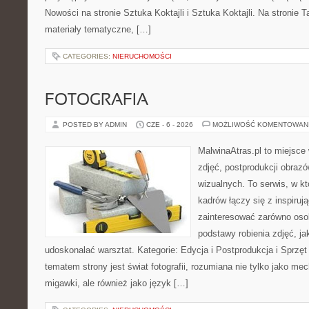
Nowości na stronie Sztuka Koktajli i Sztuka Koktajli. Na stronie 
materiały tematyczne, […]
CATEGORIES:
NIERUCHOMOŚCI
FOTOGRAFIA
POSTED BY ADMIN
CZE - 6 - 2026
MOŻLIWOŚĆ KOMENTOWAN
MalwinaAtras.pl to miejsce 
zdjęć, postprodukcji obrazó
wizualnych. To serwis, w k
kadrów łączy się z inspiruj
zainteresować zarówno osob
podstawy robienia zdjęć, jak
udoskonalać warsztat. Kategorie: Edycja i Postprodukcja i Sprzę
tematem strony jest świat fotografii, rozumiana nie tylko jako m
migawki, ale również jako język […]