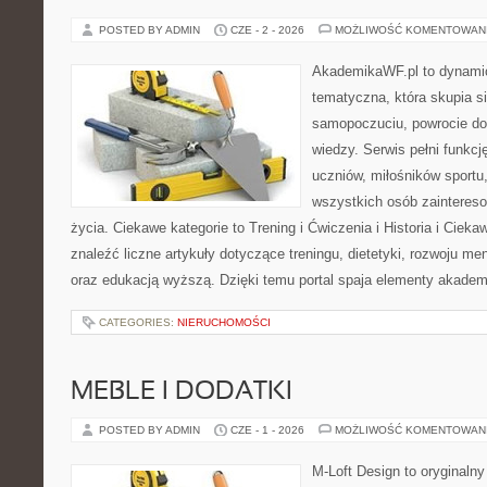
POSTED BY ADMIN
CZE - 2 - 2026
MOŻLIWOŚĆ KOMENTOWAN
AkademikaWF.pl to dynamicz
tematyczna, która skupia s
samopoczuciu, powrocie do
wiedzy. Serwis pełni funkcję
uczniów, miłośników sportu
wszystkich osób zaintere
życia. Ciekawe kategorie to Trening i Ćwiczenia i Historia i Ciek
znaleźć liczne artykuły dotyczące treningu, dietetyki, rozwoju men
oraz edukacją wyższą. Dzięki temu portal spaja elementy akadem
CATEGORIES:
NIERUCHOMOŚCI
MEBLE I DODATKI
POSTED BY ADMIN
CZE - 1 - 2026
MOŻLIWOŚĆ KOMENTOWAN
M-Loft Design to oryginaln