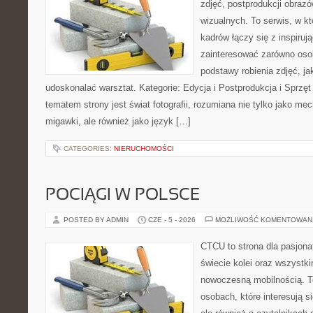
zdjęć, postprodukcji obrazó
wizualnych. To serwis, w k
kadrów łączy się z inspiruj
zainteresować zarówno osob
podstawy robienia zdjęć, jak
udoskonalać warsztat. Kategorie: Edycja i Postprodukcja i Sprzę
tematem strony jest świat fotografii, rozumiana nie tylko jako m
migawki, ale również jako język […]
CATEGORIES:
NIERUCHOMOŚCI
POCIĄGI W POLSCE
POSTED BY ADMIN
CZE - 5 - 2026
MOŻLIWOŚĆ KOMENTOWAN
CTCU to strona dla pasjonat
świecie kolei oraz wszystki
nowoczesną mobilnością. To
osobach, które interesują s