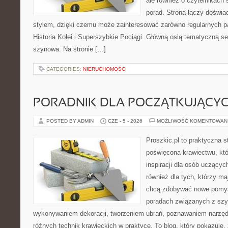
ale również o czytelnikach
porad. Strona łączy doświa
stylem, dzięki czemu może zainteresować zarówno regularnych pa
Historia Kolei i Superszybkie Pociągi. Główną osią tematyczną s
szynowa. Na stronie […]
CATEGORIES:
NIERUCHOMOŚCI
PORADNIK DLA POCZĄTKUJĄCY
POSTED BY ADMIN
CZE - 5 - 2026
MOŻLIWOŚĆ KOMENTOWAN
Proszkic.pl to praktyczna s
poświęcona krawiectwu, któ
inspiracji dla osób uczącyc
również dla tych, którzy m
chcą zdobywać nowe pomysł
poradach związanych z szy
wykonywaniem dekoracji, tworzeniem ubrań, poznawaniem narzę
różnych technik krawieckich w praktyce. To blog, który pokazuje,