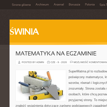
Archiwum
Arsenal
Borussia
Polonia
Strona główna
Spis 
ŚWINIA
MATEMATYKA NA EGZAMINIE
POSTED BY ADMIN
CZE - 9 - 2026
MOŻLIWOŚĆ KOMENTOWAN
SuperMatma.pl to rozbudow
poświęcony matematyce, któ
wzorów, równań i logicznyc
zrozumiały. Strona została
osobach, które chcą poznaw
przyjaznej strony. To miej
znaleźć wyjaśnienia dotyczące zarówno podstawowych zagadnień, 