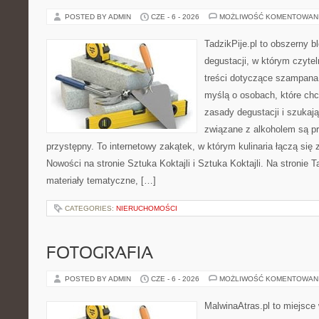
POSTED BY ADMIN
CZE - 6 - 2026
MOŻLIWOŚĆ KOMENTOWAN
TadzikPije.pl to obszerny b
degustacji, w którym czytel
treści dotyczące szampana.
myślą o osobach, które ch
zasady degustacji i szukaj
związane z alkoholem są p
przystępny. To internetowy zakątek, w którym kulinaria łączą si
Nowości na stronie Sztuka Koktajli i Sztuka Koktajli. Na stronie 
materiały tematyczne, […]
CATEGORIES:
NIERUCHOMOŚCI
FOTOGRAFIA
POSTED BY ADMIN
CZE - 6 - 2026
MOŻLIWOŚĆ KOMENTOWAN
MalwinaAtras.pl to miejsce 