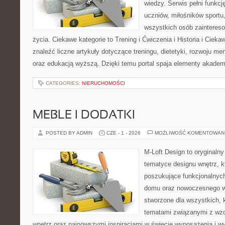
wiedzy. Serwis pełni funkcję
uczniów, miłośników sportu
wszystkich osób zaintere
życia. Ciekawe kategorie to Trening i Ćwiczenia i Historia i Ciek
znaleźć liczne artykuły dotyczące treningu, dietetyki, rozwoju men
oraz edukacją wyższą. Dzięki temu portal spaja elementy akadem
CATEGORIES:
NIERUCHOMOŚCI
MEBLE I DODATKI
POSTED BY ADMIN
CZE - 1 - 2026
MOŻLIWOŚĆ KOMENTOWAN
M-Loft Design to oryginaln
tematyce designu wnętrz, kt
poszukujące funkcjonalnyc
domu oraz nowoczesnego w
stworzone dla wszystkich, k
tematami związanymi z wz
wnętrz oraz najnowszymi inspiracjami w świecie wyposażenia i w