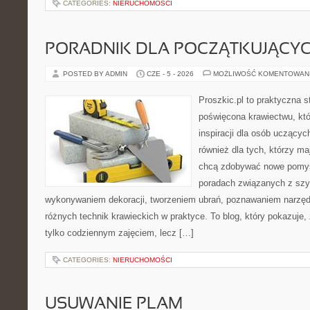
CATEGORIES:
NIERUCHOMOŚCI
PORADNIK DLA POCZĄTKUJĄCY
POSTED BY ADMIN
CZE - 5 - 2026
MOŻLIWOŚĆ KOMENTOWAN
Proszkic.pl to praktyczna s
poświęcona krawiectwu, któ
inspiracji dla osób uczącyc
również dla tych, którzy m
chcą zdobywać nowe pomysł
poradach związanych z szy
wykonywaniem dekoracji, tworzeniem ubrań, poznawaniem narzę
różnych technik krawieckich w praktyce. To blog, który pokazuje,
tylko codziennym zajęciem, lecz […]
CATEGORIES:
NIERUCHOMOŚCI
USUWANIE PLAM