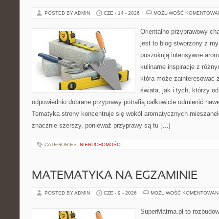
POSTED BY ADMIN
CZE - 14 - 2026
MOŻLIWOŚĆ KOMENTOWA
Orientalno-przyprawowy char
jest to blog stworzony z my
poszukują intensywne aroma
kulinarne inspiracje z różny
która może zainteresować 
świata, jak i tych, którzy 
odpowiednio dobrane przyprawy potrafią całkowicie odmienić nawe
Tematyka strony koncentruje się wokół aromatycznych mieszanek, 
znacznie szerszy, ponieważ przyprawy są tu […]
CATEGORIES:
NIERUCHOMOŚCI
MATEMATYKA NA EGZAMINIE
POSTED BY ADMIN
CZE - 9 - 2026
MOŻLIWOŚĆ KOMENTOWAN
SuperMatma.pl to rozbudow