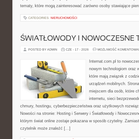
tematy, które mogą zainteresować zarówno osoby stawiające pierw
CATEGORIES:
NIERUCHOMOŚCI
ŚWIATŁOWODY I NOWOCZESNE 
POSTED BY ADMIN
CZE - 17 - 2026
MOŻLIWOŚĆ KOMENTOWA
Internat.com.pl to nowocze
nowym technologiom oraz 
które mają związek z codz
urządzeń mobilnych. Stron
miejscem dla osób, które c
internetu, sieci bezprzewo
chmury, hostingu, cyberbezpieczeństwa oraz użytkowych rozwiąz
Nowości na stronie: Hosting i Serwery i Światłowody i Nowoczesn
którym świat online zostaje pokazana w sposób czytelny. Zamias
czytelnik może znaleźć […]