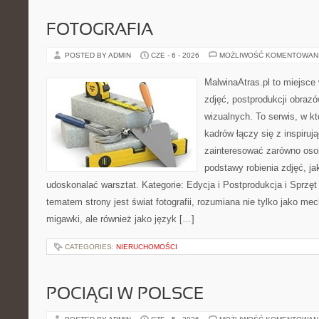
FOTOGRAFIA
POSTED BY ADMIN
CZE - 6 - 2026
MOŻLIWOŚĆ KOMENTOWAN
MalwinaAtras.pl to miejsce 
zdjęć, postprodukcji obrazó
wizualnych. To serwis, w k
kadrów łączy się z inspiruj
zainteresować zarówno osob
podstawy robienia zdjęć, jak
udoskonalać warsztat. Kategorie: Edycja i Postprodukcja i Sprzę
tematem strony jest świat fotografii, rozumiana nie tylko jako m
migawki, ale również jako język […]
CATEGORIES:
NIERUCHOMOŚCI
POCIĄGI W POLSCE