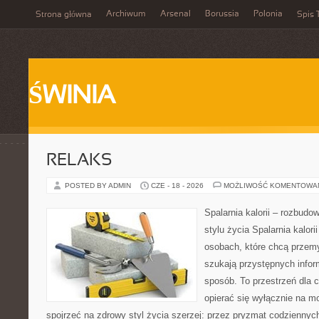
Archiwum
Arsenal
Borussia
Polonia
Strona główna
Spis 
ŚWINIA
RELAKS
POSTED BY ADMIN
CZE - 18 - 2026
MOŻLIWOŚĆ KOMENTOWA
Spalarnia kalorii – rozbud
stylu życia Spalarnia kalori
osobach, które chcą przemy
szukają przystępnych infor
sposób. To przestrzeń dla c
opierać się wyłącznie na m
spojrzeć na zdrowy styl życia szerzej: przez pryzmat codzienny