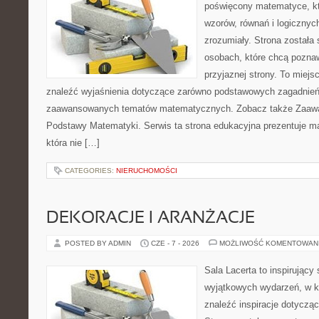
poświęcony matematyce, któ
wzorów, równań i logicznyc
zrozumiały. Strona została
osobach, które chcą poznaw
przyjaznej strony. To miej
znaleźć wyjaśnienia dotyczące zarówno podstawowych zagadnień, 
zaawansowanych tematów matematycznych. Zobacz także Zaaw
Podstawy Matematyki. Serwis ta strona edukacyjna prezentuje m
która nie […]
CATEGORIES:
NIERUCHOMOŚCI
DEKORACJE I ARANŻACJE
POSTED BY ADMIN
CZE - 7 - 2026
MOŻLIWOŚĆ KOMENTOWAN
Sala Lacerta to inspirujący
wyjątkowych wydarzeń, w k
znaleźć inspiracje dotyczą