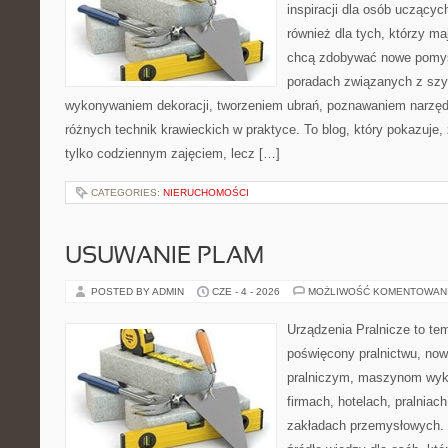
inspiracji dla osób uczącyc
również dla tych, którzy m
chcą zdobywać nowe pomysł
poradach związanych z szy
wykonywaniem dekoracji, tworzeniem ubrań, poznawaniem narzę
różnych technik krawieckich w praktyce. To blog, który pokazuje,
tylko codziennym zajęciem, lecz […]
CATEGORIES:
NIERUCHOMOŚCI
USUWANIE PLAM
POSTED BY ADMIN
CZE - 4 - 2026
MOŻLIWOŚĆ KOMENTOWAN
Urządzenia Pralnicze to te
poświęcony pralnictwu, n
pralniczym, maszynom wy
firmach, hotelach, pralniac
zakładach przemysłowych. 