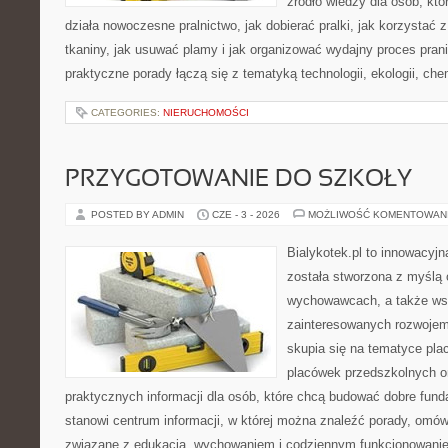
źródło wiedzy dla osób, któ
działa nowoczesne pralnictwo, jak dobierać pralki, jak korzystać 
tkaniny, jak usuwać plamy i jak organizować wydajny proces pran
praktyczne porady łączą się z tematyką technologii, ekologii, che
CATEGORIES:
NIERUCHOMOŚCI
PRZYGOTOWANIE DO SZKOŁY
POSTED BY ADMIN
CZE - 3 - 2026
MOŻLIWOŚĆ KOMENTOWAN
Bialykotek.pl to innowacyjna
została stworzona z myślą 
wychowawcach, a także ws
zainteresowanych rozwojem
skupia się na tematyce pl
placówek przedszkolnych or
praktycznych informacji dla osób, które chcą budować dobre fun
stanowi centrum informacji, w której można znaleźć porady, omów
związane z edukacją, wychowaniem i codziennym funkcjonowanie