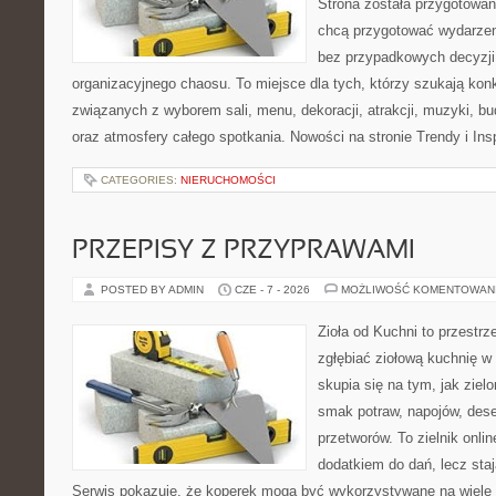
Strona została przygotowan
chcą przygotować wydarzen
bez przypadkowych decyzji,
organizacyjnego chaosu. To miejsce dla tych, którzy szukają kon
związanych z wyborem sali, menu, dekoracji, atrakcji, muzyki, b
oraz atmosfery całego spotkania. Nowości na stronie Trendy i Insp
CATEGORIES:
NIERUCHOMOŚCI
PRZEPISY Z PRZYPRAWAMI
POSTED BY ADMIN
CZE - 7 - 2026
MOŻLIWOŚĆ KOMENTOWAN
Zioła od Kuchni to przestrz
zgłębiać ziołową kuchnię w
skupia się na tym, jak ziel
smak potraw, napojów, des
przetworów. To zielnik onlin
dodatkiem do dań, lecz sta
Serwis pokazuje, że koperek mogą być wykorzystywane na wiele