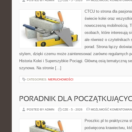
POSTED BY ADMIN
CZE - 5 - 2026
MOŻLIWOŚĆ KOMENTOWAN
CTCU to strona dla pasjonat
świecie kolei oraz wszystki
nowoczesną mobilnością. To
osobach, które interesują s
ale również o czytelnikach
porad. Strona łączy doświa
stylem, dzięki czemu może zainteresować zarówno regularnych pa
Historia Kolei i Superszybkie Pociągi. Główną osią tematyczną s
szynowa. Na stronie […]
CATEGORIES:
NIERUCHOMOŚCI
PORADNIK DLA POCZĄTKUJĄCY
POSTED BY ADMIN
CZE - 5 - 2026
MOŻLIWOŚĆ KOMENTOWAN
Proszkic.pl to praktyczna s
poświęcona krawiectwu, któ