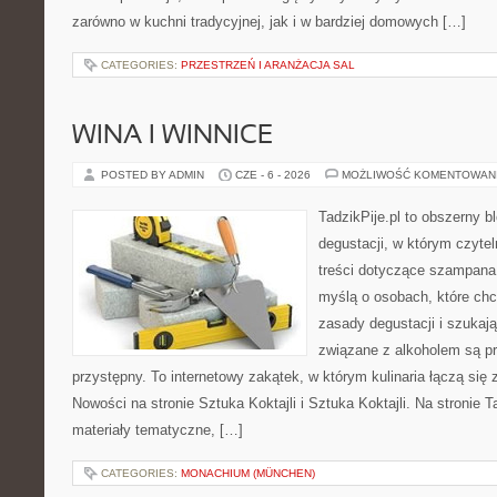
zarówno w kuchni tradycyjnej, jak i w bardziej domowych […]
CATEGORIES:
PRZESTRZEŃ I ARANŻACJA SAL
WINA I WINNICE
POSTED BY ADMIN
CZE - 6 - 2026
MOŻLIWOŚĆ KOMENTOWAN
TadzikPije.pl to obszerny b
degustacji, w którym czytel
treści dotyczące szampana.
myślą o osobach, które ch
zasady degustacji i szukaj
związane z alkoholem są p
przystępny. To internetowy zakątek, w którym kulinaria łączą si
Nowości na stronie Sztuka Koktajli i Sztuka Koktajli. Na stronie 
materiały tematyczne, […]
CATEGORIES:
MONACHIUM (MÜNCHEN)