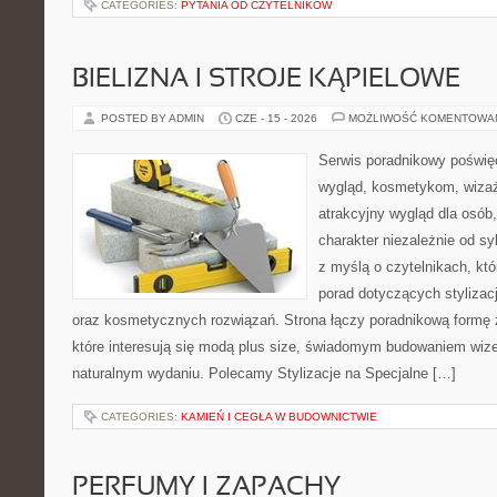
CATEGORIES:
PYTANIA OD CZYTELNIKÓW
BIELIZNA I STROJE KĄPIELOWE
POSTED BY ADMIN
CZE - 15 - 2026
MOŻLIWOŚĆ KOMENTOWA
Serwis poradnikowy poświęc
wygląd, kosmetykom, wiza
atrakcyjny wygląd dla osób
charakter niezależnie od sy
z myślą o czytelnikach, kt
porad dotyczących stylizacji
oraz kosmetycznych rozwiązań. Strona łączy poradnikową formę 
które interesują się modą plus size, świadomym budowaniem wiz
naturalnym wydaniu. Polecamy Stylizacje na Specjalne […]
CATEGORIES:
KAMIEŃ I CEGŁA W BUDOWNICTWIE
PERFUMY I ZAPACHY