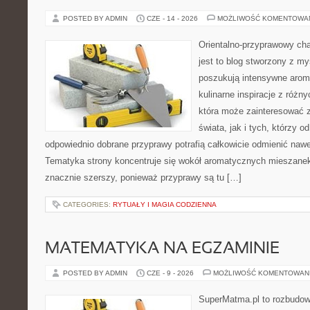
POSTED BY ADMIN
CZE - 14 - 2026
MOŻLIWOŚĆ KOMENTOWA
Orientalno-przyprawowy char
jest to blog stworzony z my
poszukują intensywne aroma
kulinarne inspiracje z różny
która może zainteresować 
świata, jak i tych, którzy 
odpowiednio dobrane przyprawy potrafią całkowicie odmienić nawe
Tematyka strony koncentruje się wokół aromatycznych mieszanek, 
znacznie szerszy, ponieważ przyprawy są tu […]
CATEGORIES:
RYTUAŁY I MAGIA CODZIENNA
MATEMATYKA NA EGZAMINIE
POSTED BY ADMIN
CZE - 9 - 2026
MOŻLIWOŚĆ KOMENTOWAN
SuperMatma.pl to rozbudow