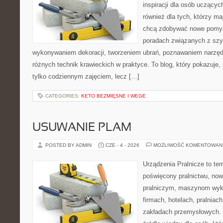
inspiracji dla osób uczącyc
również dla tych, którzy m
chcą zdobywać nowe pomysł
poradach związanych z szy
wykonywaniem dekoracji, tworzeniem ubrań, poznawaniem narzę
różnych technik krawieckich w praktyce. To blog, który pokazuje,
tylko codziennym zajęciem, lecz […]
CATEGORIES:
KETO BEZMIĘSNE I WEGE
USUWANIE PLAM
POSTED BY ADMIN
CZE - 4 - 2026
MOŻLIWOŚĆ KOMENTOWAN
Urządzenia Pralnicze to te
poświęcony pralnictwu, n
pralniczym, maszynom wy
firmach, hotelach, pralniac
zakładach przemysłowych. 