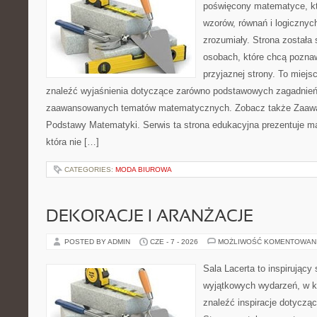
poświęcony matematyce, któ
wzorów, równań i logicznyc
zrozumiały. Strona została
osobach, które chcą poznaw
przyjaznej strony. To miej
znaleźć wyjaśnienia dotyczące zarówno podstawowych zagadnień, 
zaawansowanych tematów matematycznych. Zobacz także Zaaw
Podstawy Matematyki. Serwis ta strona edukacyjna prezentuje m
która nie […]
CATEGORIES:
MODA BIUROWA
DEKORACJE I ARANŻACJE
POSTED BY ADMIN
CZE - 7 - 2026
MOŻLIWOŚĆ KOMENTOWAN
Sala Lacerta to inspirujący
wyjątkowych wydarzeń, w k
znaleźć inspiracje dotyczą