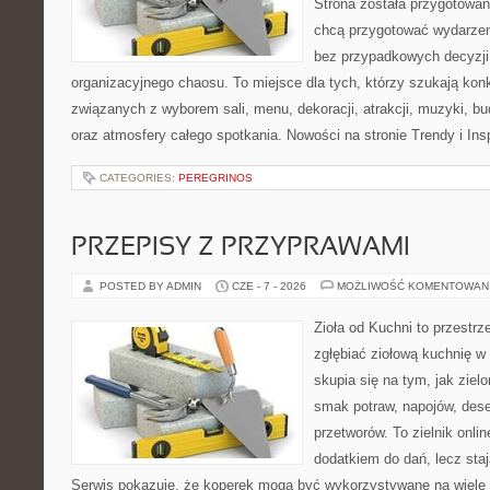
Strona została przygotowan
chcą przygotować wydarzen
bez przypadkowych decyzji,
organizacyjnego chaosu. To miejsce dla tych, którzy szukają kon
związanych z wyborem sali, menu, dekoracji, atrakcji, muzyki, b
oraz atmosfery całego spotkania. Nowości na stronie Trendy i Insp
CATEGORIES:
PEREGRINOS
PRZEPISY Z PRZYPRAWAMI
POSTED BY ADMIN
CZE - 7 - 2026
MOŻLIWOŚĆ KOMENTOWAN
Zioła od Kuchni to przestrz
zgłębiać ziołową kuchnię w
skupia się na tym, jak ziel
smak potraw, napojów, des
przetworów. To zielnik onlin
dodatkiem do dań, lecz sta
Serwis pokazuje, że koperek mogą być wykorzystywane na wiele