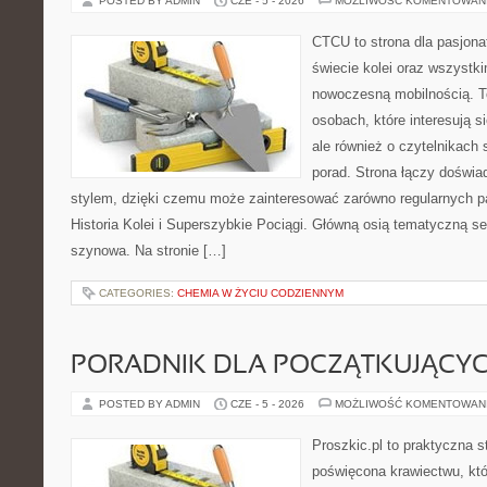
POSTED BY ADMIN
CZE - 5 - 2026
MOŻLIWOŚĆ KOMENTOWAN
CTCU to strona dla pasjonat
świecie kolei oraz wszystki
nowoczesną mobilnością. To
osobach, które interesują s
ale również o czytelnikach
porad. Strona łączy doświa
stylem, dzięki czemu może zainteresować zarówno regularnych pa
Historia Kolei i Superszybkie Pociągi. Główną osią tematyczną s
szynowa. Na stronie […]
CATEGORIES:
CHEMIA W ŻYCIU CODZIENNYM
PORADNIK DLA POCZĄTKUJĄCY
POSTED BY ADMIN
CZE - 5 - 2026
MOŻLIWOŚĆ KOMENTOWAN
Proszkic.pl to praktyczna s
poświęcona krawiectwu, któ