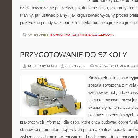
źródło wiedzy dla osób, któ
działa nowoczesne pralnictwo, jak dobierać pralki, jak korzystać 
tkaniny, jak usuwać plamy i jak organizować wydajny proces pran
praktyczne porady łączą się z tematyką technologii, ekologii, che
CATEGORIES:
BIOHACKING I OPTYMALIZACJA ZDROWIA
PRZYGOTOWANIE DO SZKOŁY
POSTED BY ADMIN
CZE - 3 - 2026
MOŻLIWOŚĆ KOMENTOWAN
Bialykotek.pl to innowacyjna
została stworzona z myślą 
wychowawcach, a także ws
zainteresowanych rozwojem
skupia się na tematyce pl
placówek przedszkolnych or
praktycznych informacji dla osób, które chcą budować dobre fun
stanowi centrum informacji, w której można znaleźć porady, omów
związane z edukacją, wychowaniem i codziennym funkcjonowanie