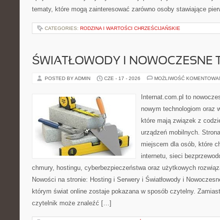
tematy, które mogą zainteresować zarówno osoby stawiające pierw
CATEGORIES:
RODZINA I WARTOŚCI CHRZEŚCIJAŃSKIE
ŚWIATŁOWODY I NOWOCZESNE 
POSTED BY ADMIN
CZE - 17 - 2026
MOŻLIWOŚĆ KOMENTOWA
Internat.com.pl to nowocze
nowym technologiom oraz 
które mają związek z codz
urządzeń mobilnych. Stron
miejscem dla osób, które c
internetu, sieci bezprzewo
chmury, hostingu, cyberbezpieczeństwa oraz użytkowych rozwiąz
Nowości na stronie: Hosting i Serwery i Światłowody i Nowoczesn
którym świat online zostaje pokazana w sposób czytelny. Zamias
czytelnik może znaleźć […]