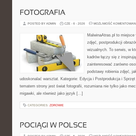
FOTOGRAFIA
POSTED BY ADMIN
CZE - 6 - 2026
MOŻLIWOŚĆ KOMENTOWAN
MalwinaAtras.pl to miejsce 
zdjęć, postprodukcji obrazó
wizualnych. To serwis, w k
kadrów łączy się z inspiruj
zainteresować zarówno osob
podstawy robienia zdjęć, jak
udoskonalać warsztat. Kategorie: Edycja i Postprodukcja i Sprzę
tematem strony jest świat fotografii, rozumiana nie tylko jako m
migawki, ale również jako język […]
CATEGORIES:
ZDROWIE
POCIĄGI W POLSCE