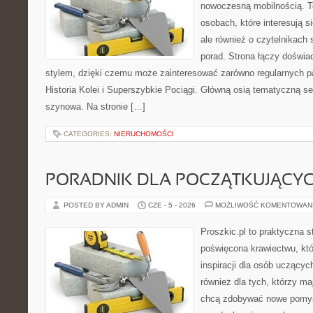
nowoczesną mobilnością. To
osobach, które interesują s
ale również o czytelnikach
porad. Strona łączy doświa
stylem, dzięki czemu może zainteresować zarówno regularnych pa
Historia Kolei i Superszybkie Pociągi. Główną osią tematyczną s
szynowa. Na stronie […]
CATEGORIES:
NIERUCHOMOŚCI
PORADNIK DLA POCZĄTKUJĄCY
POSTED BY ADMIN
CZE - 5 - 2026
MOŻLIWOŚĆ KOMENTOWAN
Proszkic.pl to praktyczna s
poświęcona krawiectwu, któ
inspiracji dla osób uczącyc
również dla tych, którzy m
chcą zdobywać nowe pomysł