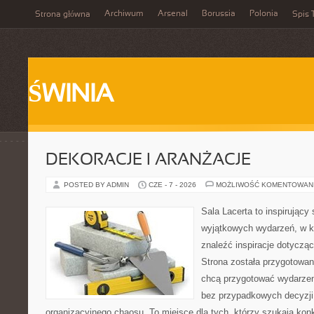
Archiwum
Arsenal
Borussia
Polonia
Strona główna
Spis 
ŚWINIA
DEKORACJE I ARANŻACJE
POSTED BY ADMIN
CZE - 7 - 2026
MOŻLIWOŚĆ KOMENTOWAN
Sala Lacerta to inspirujący
wyjątkowych wydarzeń, w k
znaleźć inspiracje dotyczą
Strona została przygotowan
chcą przygotować wydarzen
bez przypadkowych decyzji,
organizacyjnego chaosu. To miejsce dla tych, którzy szukają kon