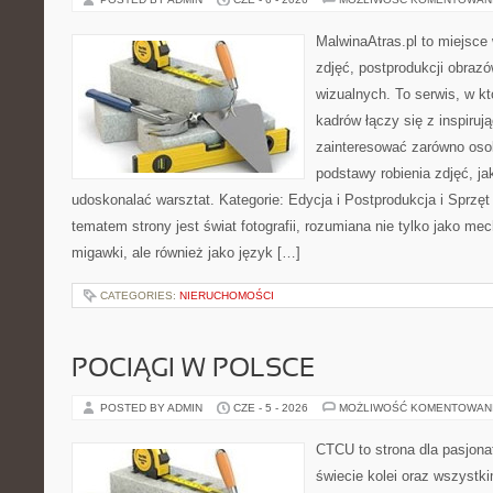
MalwinaAtras.pl to miejsce 
zdjęć, postprodukcji obrazó
wizualnych. To serwis, w k
kadrów łączy się z inspiruj
zainteresować zarówno osob
podstawy robienia zdjęć, jak
udoskonalać warsztat. Kategorie: Edycja i Postprodukcja i Sprzę
tematem strony jest świat fotografii, rozumiana nie tylko jako m
migawki, ale również jako język […]
CATEGORIES:
NIERUCHOMOŚCI
POCIĄGI W POLSCE
POSTED BY ADMIN
CZE - 5 - 2026
MOŻLIWOŚĆ KOMENTOWAN
CTCU to strona dla pasjonat
świecie kolei oraz wszystki