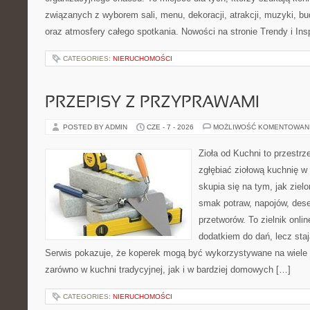
związanych z wyborem sali, menu, dekoracji, atrakcji, muzyki, b
oraz atmosfery całego spotkania. Nowości na stronie Trendy i Insp
CATEGORIES:
NIERUCHOMOŚCI
PRZEPISY Z PRZYPRAWAMI
POSTED BY ADMIN
CZE - 7 - 2026
MOŻLIWOŚĆ KOMENTOWAN
Zioła od Kuchni to przestrz
zgłębiać ziołową kuchnię w
skupia się na tym, jak ziel
smak potraw, napojów, des
przetworów. To zielnik onlin
dodatkiem do dań, lecz sta
Serwis pokazuje, że koperek mogą być wykorzystywane na wiele
zarówno w kuchni tradycyjnej, jak i w bardziej domowych […]
CATEGORIES:
NIERUCHOMOŚCI