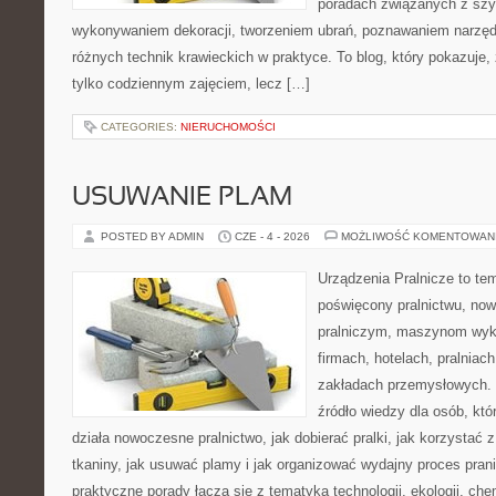
poradach związanych z szy
wykonywaniem dekoracji, tworzeniem ubrań, poznawaniem narzę
różnych technik krawieckich w praktyce. To blog, który pokazuje,
tylko codziennym zajęciem, lecz […]
CATEGORIES:
NIERUCHOMOŚCI
USUWANIE PLAM
POSTED BY ADMIN
CZE - 4 - 2026
MOŻLIWOŚĆ KOMENTOWAN
Urządzenia Pralnicze to te
poświęcony pralnictwu, n
pralniczym, maszynom wy
firmach, hotelach, pralniac
zakładach przemysłowych. 
źródło wiedzy dla osób, któ
działa nowoczesne pralnictwo, jak dobierać pralki, jak korzystać 
tkaniny, jak usuwać plamy i jak organizować wydajny proces pran
praktyczne porady łączą się z tematyką technologii, ekologii, che