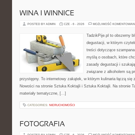
WINA I WINNICE
POSTED BY ADMIN
CZE - 6 - 2026
MOŻLIWOŚĆ KOMENTOWAN
TadzikPije.pl to obszerny b
degustacji, w którym czytel
treści dotyczące szampana.
myślą o osobach, które ch
zasady degustacji i szukaj
związane z alkoholem są p
przystępny. To internetowy zakątek, w którym kulinaria łączą si
Nowości na stronie Sztuka Koktajli i Sztuka Koktajli. Na stronie 
materiały tematyczne, […]
CATEGORIES:
NIERUCHOMOŚCI
FOTOGRAFIA
POSTED BY ADMIN
CZE - 6 - 2026
MOŻLIWOŚĆ KOMENTOWAN