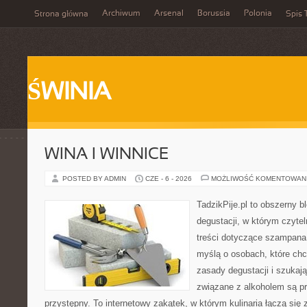
Archiwum
Arsenal
Borussia
Polonia
Strona główna
Spis 
ŚWINIA
WINA I WINNICE
POSTED BY ADMIN
CZE - 6 - 2026
MOŻLIWOŚĆ KOMENTOWAN
TadzikPije.pl to obszerny b
degustacji, w którym czytel
treści dotyczące szampana.
myślą o osobach, które ch
zasady degustacji i szukaj
związane z alkoholem są p
przystępny. To internetowy zakątek, w którym kulinaria łączą si