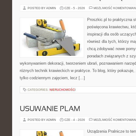
POSTED BY ADMIN
CZE - 5 - 2026
MOŻLIWOŚĆ KOMENTOWAN
Proszkic.pl to praktyczna s
poświęcona krawiectwu, któ
inspiracji dla osób uczącyc
również dla tych, którzy m
chcą zdobywać nowe pomysł
poradach związanych z szy
wykonywaniem dekoracji, tworzeniem ubrań, poznawaniem narzę
różnych technik krawieckich w praktyce. To blog, który pokazuje,
tylko codziennym zajęciem, lecz […]
CATEGORIES:
NIERUCHOMOŚCI
USUWANIE PLAM
POSTED BY ADMIN
CZE - 4 - 2026
MOŻLIWOŚĆ KOMENTOWAN
Urządzenia Pralnicze to te