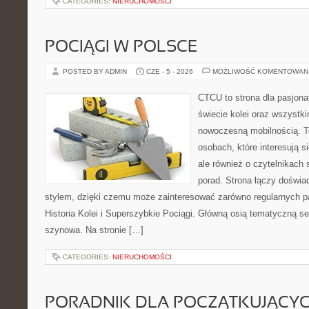
CATEGORIES:
NIERUCHOMOŚCI
POCIĄGI W POLSCE
POSTED BY ADMIN
CZE - 5 - 2026
MOŻLIWOŚĆ KOMENTOWAN
CTCU to strona dla pasjonat
świecie kolei oraz wszystki
nowoczesną mobilnością. To
osobach, które interesują s
ale również o czytelnikach
porad. Strona łączy doświa
stylem, dzięki czemu może zainteresować zarówno regularnych pa
Historia Kolei i Superszybkie Pociągi. Główną osią tematyczną s
szynowa. Na stronie […]
CATEGORIES:
NIERUCHOMOŚCI
PORADNIK DLA POCZĄTKUJĄCY