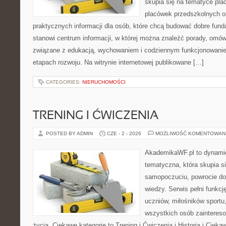
skupia się na tematyce pl
placówek przedszkolnych or
praktycznych informacji dla osób, które chcą budować dobre fun
stanowi centrum informacji, w której można znaleźć porady, omów
związane z edukacją, wychowaniem i codziennym funkcjonowanie
etapach rozwoju. Na witrynie internetowej publikowane […]
CATEGORIES:
NIERUCHOMOŚCI
TRENING I ĆWICZENIA
POSTED BY ADMIN
CZE - 2 - 2026
MOŻLIWOŚĆ KOMENTOWAN
AkademikaWF.pl to dynamicz
tematyczna, która skupia s
samopoczuciu, powrocie do
wiedzy. Serwis pełni funkcję
uczniów, miłośników sportu
wszystkich osób zaintere
życia. Ciekawe kategorie to Trening i Ćwiczenia i Historia i Ciek