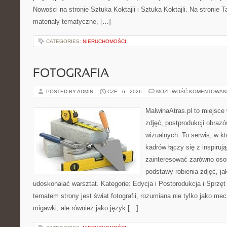
Nowości na stronie Sztuka Koktajli i Sztuka Koktajli. Na stronie 
materiały tematyczne, […]
CATEGORIES:
NIERUCHOMOŚCI
FOTOGRAFIA
POSTED BY ADMIN
CZE - 6 - 2026
MOŻLIWOŚĆ KOMENTOWAN
MalwinaAtras.pl to miejsce 
zdjęć, postprodukcji obrazó
wizualnych. To serwis, w k
kadrów łączy się z inspiruj
zainteresować zarówno osob
podstawy robienia zdjęć, jak
udoskonalać warsztat. Kategorie: Edycja i Postprodukcja i Sprzę
tematem strony jest świat fotografii, rozumiana nie tylko jako m
migawki, ale również jako język […]