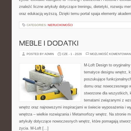
znaleźć liczne artykuły dotyczące treningu, dietetyki, rozwoju men
oraz edukacją wyższą. Dzięki temu portal spaja elementy akadem
CATEGORIES:
NIERUCHOMOŚCI
MEBLE I DODATKI
POSTED BY ADMIN
CZE - 1 - 2026
MOŻLIWOŚĆ KOMENTOWAN
M-Loft Design to oryginaln
tematyce designu wnętrz, kt
poszukujące funkcjonalnyc
domu oraz nowoczesnego w
stworzone dla wszystkich, k
tematami związanymi z wz
wnętrz oraz najnowszymi inspiracjami w świecie wyposażenia i w
wnętrza – wielkie rozwiązania i Metamorfozy wnętrz. Na stronie
artykuły dotyczące nowoczesnych wnętrz, które pomagają stworz
życia. M-Loft […]