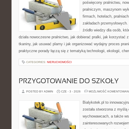
poświęcony pralnictwu, n
pralniczym, maszynom wy
firmach, hotelach, pralniac
zakładach przemysłowych. 
źródło wiedzy dla osób, któ
działa nowoczesne pralnictwo, jak dobierać pralki, jak korzystać 
tkaniny, jak usuwać plamy i jak organizować wydajny proces pran
praktyczne porady łączą się z tematyką technologii, ekologii, che
CATEGORIES:
NIERUCHOMOŚCI
PRZYGOTOWANIE DO SZKOŁY
POSTED BY ADMIN
CZE - 3 - 2026
MOŻLIWOŚĆ KOMENTOWAN
Bialykotek.pl to innowacyjna
została stworzona z myślą 
wychowawcach, a także ws
zainteresowanych rozwojem