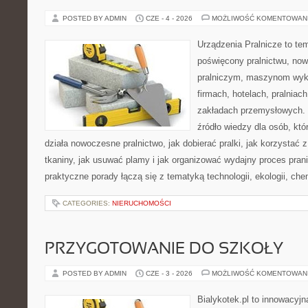
POSTED BY ADMIN
CZE - 4 - 2026
MOŻLIWOŚĆ KOMENTOWAN
Urządzenia Pralnicze to te
poświęcony pralnictwu, n
pralniczym, maszynom wy
firmach, hotelach, pralniac
zakładach przemysłowych. 
źródło wiedzy dla osób, któ
działa nowoczesne pralnictwo, jak dobierać pralki, jak korzystać 
tkaniny, jak usuwać plamy i jak organizować wydajny proces pran
praktyczne porady łączą się z tematyką technologii, ekologii, che
CATEGORIES:
NIERUCHOMOŚCI
PRZYGOTOWANIE DO SZKOŁY
POSTED BY ADMIN
CZE - 3 - 2026
MOŻLIWOŚĆ KOMENTOWAN
Bialykotek.pl to innowacyjna