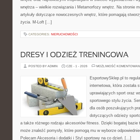
wnętrza – wielkie rozwiązania i Metamorfozy wnętrz. Na stronie
artykuły dotyczące nowoczesnych wnętrz, które pomagają stworz
życia. M-Loft […]
CATEGORIES:
NIERUCHOMOŚCI
DRESY I ODZIEŻ TRENINGOWA
POSTED BY ADMIN
CZE - 1 - 2026
MOŻLIWOŚĆ KOMENTOWAN
EsportowySklep.pl to regula
internetowa, która została
uprawiających sport oraz w
sportowego stylu życia. Se
dla osób poszukujących p
dotyczących odzieży sporto
a także różnego rodzaju akcesoriów fitness. Dzięki bogatej bazie
może znaleźć pomysły, które pomogą mu w wyborze odpowiednie
Polecam Akcesoria i dodatki i Styl sportowy na co dzień. […]