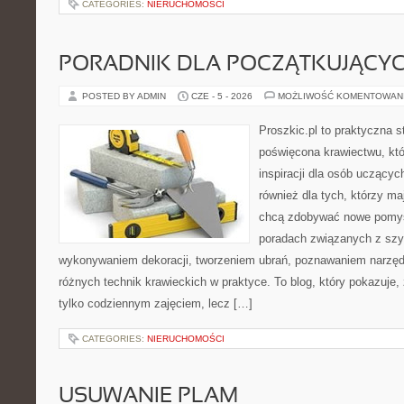
CATEGORIES:
NIERUCHOMOŚCI
PORADNIK DLA POCZĄTKUJĄCY
POSTED BY ADMIN
CZE - 5 - 2026
MOŻLIWOŚĆ KOMENTOWAN
Proszkic.pl to praktyczna s
poświęcona krawiectwu, któ
inspiracji dla osób uczącyc
również dla tych, którzy m
chcą zdobywać nowe pomysł
poradach związanych z szy
wykonywaniem dekoracji, tworzeniem ubrań, poznawaniem narzę
różnych technik krawieckich w praktyce. To blog, który pokazuje,
tylko codziennym zajęciem, lecz […]
CATEGORIES:
NIERUCHOMOŚCI
USUWANIE PLAM