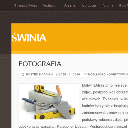
Archiwum
Arsenal
Borussia
Polonia
Strona główna
Spis 
ŚWINIA
FOTOGRAFIA
POSTED BY ADMIN
CZE - 6 - 2026
MOŻLIWOŚĆ KOMENTOWAN
MalwinaAtras.pl to miejsce 
zdjęć, postprodukcji obrazó
wizualnych. To serwis, w k
kadrów łączy się z inspiruj
zainteresować zarówno osob
podstawy robienia zdjęć, jak
udoskonalać warsztat. Kategorie: Edycja i Postprodukcja i Sprzę