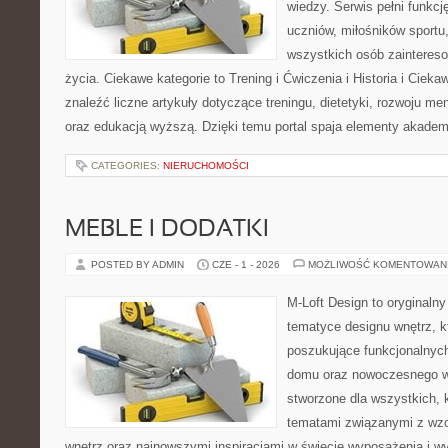
wiedzy. Serwis pełni funkcję
uczniów, miłośników sportu
wszystkich osób zaintere
życia. Ciekawe kategorie to Trening i Ćwiczenia i Historia i Ciek
znaleźć liczne artykuły dotyczące treningu, dietetyki, rozwoju men
oraz edukacją wyższą. Dzięki temu portal spaja elementy akadem
CATEGORIES:
NIERUCHOMOŚCI
MEBLE I DODATKI
POSTED BY ADMIN
CZE - 1 - 2026
MOŻLIWOŚĆ KOMENTOWAN
M-Loft Design to oryginaln
tematyce designu wnętrz, kt
poszukujące funkcjonalnyc
domu oraz nowoczesnego w
stworzone dla wszystkich, k
tematami związanymi z wz
wnętrz oraz najnowszymi inspiracjami w świecie wyposażenia i w