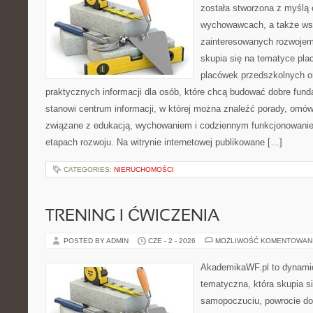
została stworzona z myślą 
wychowawcach, a także ws
zainteresowanych rozwojem
skupia się na tematyce pl
placówek przedszkolnych or
praktycznych informacji dla osób, które chcą budować dobre fun
stanowi centrum informacji, w której można znaleźć porady, omów
związane z edukacją, wychowaniem i codziennym funkcjonowanie
etapach rozwoju. Na witrynie internetowej publikowane […]
CATEGORIES:
NIERUCHOMOŚCI
TRENING I ĆWICZENIA
POSTED BY ADMIN
CZE - 2 - 2026
MOŻLIWOŚĆ KOMENTOWAN
AkademikaWF.pl to dynamicz
tematyczna, która skupia s
samopoczuciu, powrocie do