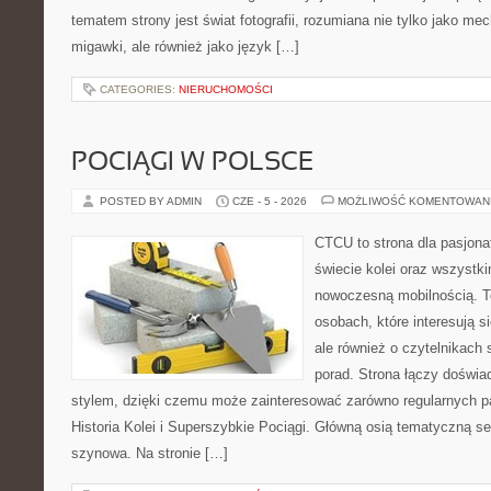
tematem strony jest świat fotografii, rozumiana nie tylko jako m
migawki, ale również jako język […]
CATEGORIES:
NIERUCHOMOŚCI
POCIĄGI W POLSCE
POSTED BY ADMIN
CZE - 5 - 2026
MOŻLIWOŚĆ KOMENTOWAN
CTCU to strona dla pasjonat
świecie kolei oraz wszystki
nowoczesną mobilnością. To
osobach, które interesują s
ale również o czytelnikach
porad. Strona łączy doświa
stylem, dzięki czemu może zainteresować zarówno regularnych pa
Historia Kolei i Superszybkie Pociągi. Główną osią tematyczną s
szynowa. Na stronie […]