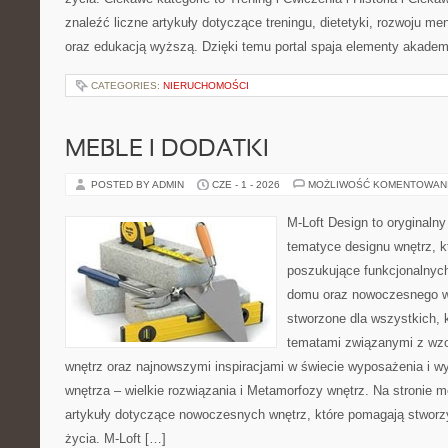
znaleźć liczne artykuły dotyczące treningu, dietetyki, rozwoju men
oraz edukacją wyższą. Dzięki temu portal spaja elementy akadem
CATEGORIES:
NIERUCHOMOŚCI
MEBLE I DODATKI
POSTED BY ADMIN
CZE - 1 - 2026
MOŻLIWOŚĆ KOMENTOWAN
M-Loft Design to oryginaln
tematyce designu wnętrz, kt
poszukujące funkcjonalnyc
domu oraz nowoczesnego w
stworzone dla wszystkich, k
tematami związanymi z wz
wnętrz oraz najnowszymi inspiracjami w świecie wyposażenia i w
wnętrza – wielkie rozwiązania i Metamorfozy wnętrz. Na stronie
artykuły dotyczące nowoczesnych wnętrz, które pomagają stworz
życia. M-Loft […]