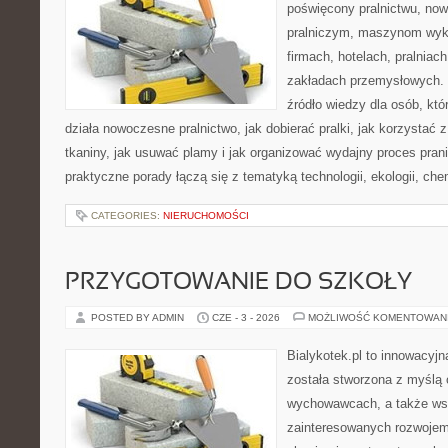
poświęcony pralnictwu, n
pralniczym, maszynom wy
firmach, hotelach, pralniac
zakładach przemysłowych. 
źródło wiedzy dla osób, któ
działa nowoczesne pralnictwo, jak dobierać pralki, jak korzystać 
tkaniny, jak usuwać plamy i jak organizować wydajny proces pran
praktyczne porady łączą się z tematyką technologii, ekologii, che
CATEGORIES:
NIERUCHOMOŚCI
PRZYGOTOWANIE DO SZKOŁY
POSTED BY ADMIN
CZE - 3 - 2026
MOŻLIWOŚĆ KOMENTOWAN
Bialykotek.pl to innowacyjna
została stworzona z myślą 
wychowawcach, a także ws
zainteresowanych rozwojem