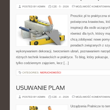
POSTED BY ADMIN
CZE - 5 - 2026
MOŻLIWOŚĆ KOMENTOWAN
Proszkic.pl to praktyczna s
poświęcona krawiectwu, któ
inspiracji dla osób uczącyc
również dla tych, którzy m
chcą zdobywać nowe pomysł
poradach związanych z szy
wykonywaniem dekoracji, tworzeniem ubrań, poznawaniem narzę
różnych technik krawieckich w praktyce. To blog, który pokazuje,
tylko codziennym zajęciem, lecz […]
CATEGORIES:
NIERUCHOMOŚCI
USUWANIE PLAM
POSTED BY ADMIN
CZE - 4 - 2026
MOŻLIWOŚĆ KOMENTOWAN
Urządzenia Pralnicze to te