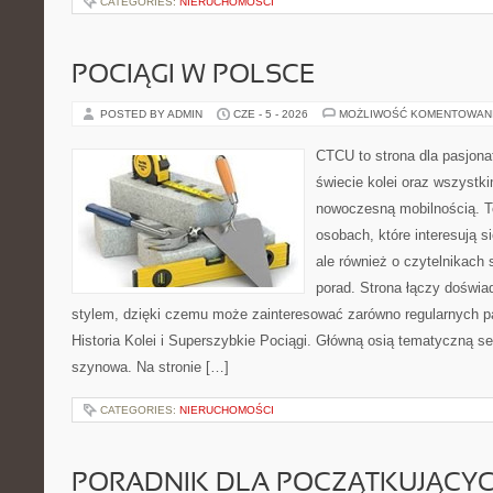
CATEGORIES:
NIERUCHOMOŚCI
POCIĄGI W POLSCE
POSTED BY ADMIN
CZE - 5 - 2026
MOŻLIWOŚĆ KOMENTOWAN
CTCU to strona dla pasjonat
świecie kolei oraz wszystki
nowoczesną mobilnością. To
osobach, które interesują s
ale również o czytelnikach
porad. Strona łączy doświa
stylem, dzięki czemu może zainteresować zarówno regularnych pa
Historia Kolei i Superszybkie Pociągi. Główną osią tematyczną s
szynowa. Na stronie […]
CATEGORIES:
NIERUCHOMOŚCI
PORADNIK DLA POCZĄTKUJĄCY