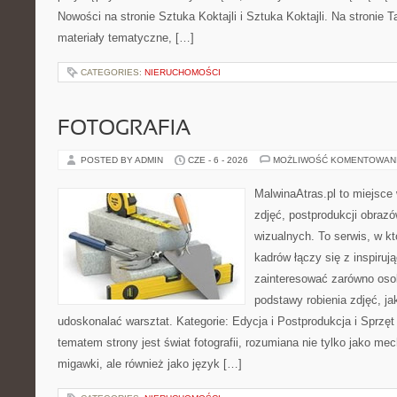
Nowości na stronie Sztuka Koktajli i Sztuka Koktajli. Na stronie 
materiały tematyczne, […]
CATEGORIES:
NIERUCHOMOŚCI
FOTOGRAFIA
POSTED BY ADMIN
CZE - 6 - 2026
MOŻLIWOŚĆ KOMENTOWAN
MalwinaAtras.pl to miejsce 
zdjęć, postprodukcji obrazó
wizualnych. To serwis, w k
kadrów łączy się z inspiruj
zainteresować zarówno osob
podstawy robienia zdjęć, jak
udoskonalać warsztat. Kategorie: Edycja i Postprodukcja i Sprzę
tematem strony jest świat fotografii, rozumiana nie tylko jako m
migawki, ale również jako język […]