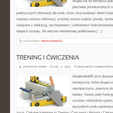
skupia się na tematyce pl
placówek przedszkolnych or
praktycznych informacji dla osób, które chcą budować dobre fun
stanowi centrum informacji, w której można znaleźć porady, omów
związane z edukacją, wychowaniem i codziennym funkcjonowanie
etapach rozwoju. Na witrynie internetowej publikowane […]
CATEGORIES:
NIERUCHOMOŚCI
TRENING I ĆWICZENIA
POSTED BY ADMIN
CZE - 2 - 2026
MOŻLIWOŚĆ KOMENTOWAN
AkademikaWF.pl to dynamicz
tematyczna, która skupia s
samopoczuciu, powrocie do
wiedzy. Serwis pełni funkcję
uczniów, miłośników sportu
wszystkich osób zaintere
życia. Ciekawe kategorie to Trening i Ćwiczenia i Historia i Ciek