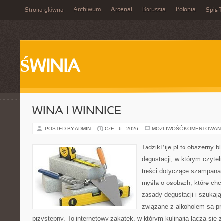
Archiwum
Arsenal
Borussia
Polonia
Strona główna
Spis 
ŚWINIA
WINA I WINNICE
POSTED BY ADMIN
CZE - 6 - 2026
MOŻLIWOŚĆ KOMENTOWAN
TadzikPije.pl to obszerny b
degustacji, w którym czytel
treści dotyczące szampana.
myślą o osobach, które ch
zasady degustacji i szukaj
związane z alkoholem są p
przystępny. To internetowy zakątek, w którym kulinaria łączą si