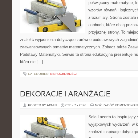
poświęcony matematyce, któ
wzorów, równań i logicznyc
zrozumiały. Strona została
osobach, które chcą poznaw
przyjaznej strony. To miej
znaleźć wyjaśnienia dotyczące zarówno podstawowych zagadnień, 
zaawansowanych tematów matematycznych. Zobacz także Zaaw
Podstawy Matematyki. Serwis ta strona edukacyjna prezentuje m
która nie […]
CATEGORIES:
NIERUCHOMOŚCI
DEKORACJE I ARANŻACJE
POSTED BY ADMIN
CZE - 7 - 2026
MOŻLIWOŚĆ KOMENTOWAN
Sala Lacerta to inspirujący
wyjątkowych wydarzeń, w k
znaleźć inspiracje dotyczą