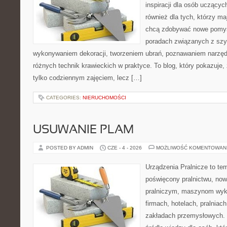
inspiracji dla osób uczącyc
również dla tych, którzy m
chcą zdobywać nowe pomysł
poradach związanych z szy
wykonywaniem dekoracji, tworzeniem ubrań, poznawaniem narzę
różnych technik krawieckich w praktyce. To blog, który pokazuje,
tylko codziennym zajęciem, lecz […]
CATEGORIES:
NIERUCHOMOŚCI
USUWANIE PLAM
POSTED BY ADMIN
CZE - 4 - 2026
MOŻLIWOŚĆ KOMENTOWAN
Urządzenia Pralnicze to te
poświęcony pralnictwu, n
pralniczym, maszynom wy
firmach, hotelach, pralniac
zakładach przemysłowych. 