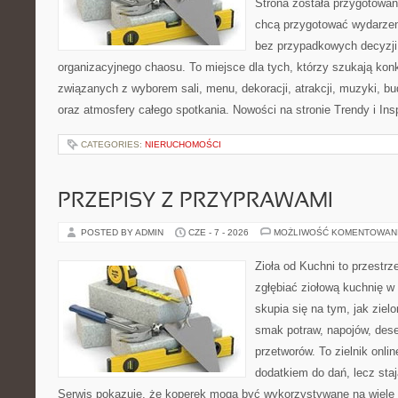
Strona została przygotowan
chcą przygotować wydarzen
bez przypadkowych decyzji,
organizacyjnego chaosu. To miejsce dla tych, którzy szukają kon
związanych z wyborem sali, menu, dekoracji, atrakcji, muzyki, b
oraz atmosfery całego spotkania. Nowości na stronie Trendy i Insp
CATEGORIES:
NIERUCHOMOŚCI
PRZEPISY Z PRZYPRAWAMI
POSTED BY ADMIN
CZE - 7 - 2026
MOŻLIWOŚĆ KOMENTOWAN
Zioła od Kuchni to przestrz
zgłębiać ziołową kuchnię w
skupia się na tym, jak ziel
smak potraw, napojów, des
przetworów. To zielnik onlin
dodatkiem do dań, lecz sta
Serwis pokazuje, że koperek mogą być wykorzystywane na wiele