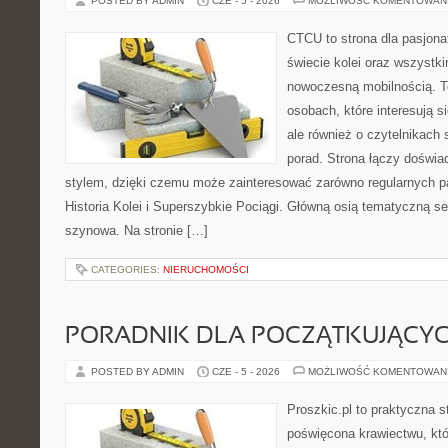
POSTED BY ADMIN
CZE - 5 - 2026
MOŻLIWOŚĆ KOMENTOWAN
CTCU to strona dla pasjonat
świecie kolei oraz wszystki
nowoczesną mobilnością. To
osobach, które interesują s
ale również o czytelnikach
porad. Strona łączy doświa
stylem, dzięki czemu może zainteresować zarówno regularnych pa
Historia Kolei i Superszybkie Pociągi. Główną osią tematyczną s
szynowa. Na stronie […]
CATEGORIES:
NIERUCHOMOŚCI
PORADNIK DLA POCZĄTKUJĄCY
POSTED BY ADMIN
CZE - 5 - 2026
MOŻLIWOŚĆ KOMENTOWAN
Proszkic.pl to praktyczna s
poświęcona krawiectwu, któ