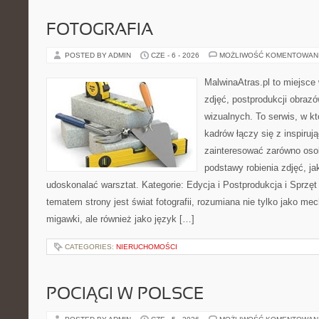
FOTOGRAFIA
POSTED BY ADMIN
CZE - 6 - 2026
MOŻLIWOŚĆ KOMENTOWAN
MalwinaAtras.pl to miejsce 
zdjęć, postprodukcji obrazó
wizualnych. To serwis, w k
kadrów łączy się z inspiruj
zainteresować zarówno osob
podstawy robienia zdjęć, jak
udoskonalać warsztat. Kategorie: Edycja i Postprodukcja i Sprzę
tematem strony jest świat fotografii, rozumiana nie tylko jako m
migawki, ale również jako język […]
CATEGORIES:
NIERUCHOMOŚCI
POCIĄGI W POLSCE