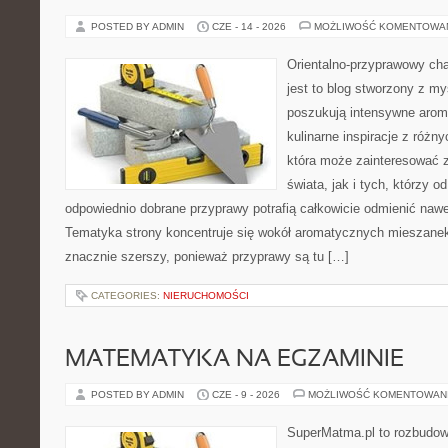
POSTED BY ADMIN
CZE - 14 - 2026
MOŻLIWOŚĆ KOMENTOWA
Orientalno-przyprawowy char
jest to blog stworzony z my
poszukują intensywne aroma
kulinarne inspiracje z różny
która może zainteresować 
świata, jak i tych, którzy 
odpowiednio dobrane przyprawy potrafią całkowicie odmienić nawe
Tematyka strony koncentruje się wokół aromatycznych mieszanek, 
znacznie szerszy, ponieważ przyprawy są tu […]
CATEGORIES:
NIERUCHOMOŚCI
MATEMATYKA NA EGZAMINIE
POSTED BY ADMIN
CZE - 9 - 2026
MOŻLIWOŚĆ KOMENTOWAN
SuperMatma.pl to rozbudow