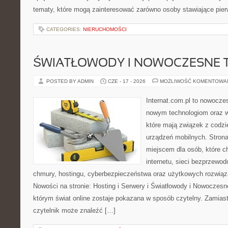
tematy, które mogą zainteresować zarówno osoby stawiające pierw
CATEGORIES:
NIERUCHOMOŚCI
ŚWIATŁOWODY I NOWOCZESNE 
POSTED BY ADMIN
CZE - 17 - 2026
MOŻLIWOŚĆ KOMENTOWA
Internat.com.pl to nowocze
nowym technologiom oraz 
które mają związek z codz
urządzeń mobilnych. Stron
miejscem dla osób, które c
internetu, sieci bezprzewo
chmury, hostingu, cyberbezpieczeństwa oraz użytkowych rozwiąz
Nowości na stronie: Hosting i Serwery i Światłowody i Nowoczesn
którym świat online zostaje pokazana w sposób czytelny. Zamias
czytelnik może znaleźć […]