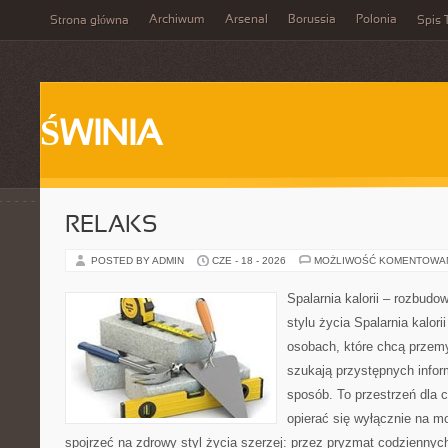
Archiwum
Arsenal
Borussia
Polonia
Strona główna
Spis 
ŚWINIA
RELAKS
POSTED BY ADMIN
CZE - 18 - 2026
MOŻLIWOŚĆ KOMENTOWA
Spalarnia kalorii – rozbud
stylu życia Spalarnia kalori
osobach, które chcą przemy
szukają przystępnych infor
sposób. To przestrzeń dla c
opierać się wyłącznie na m
spojrzeć na zdrowy styl życia szerzej: przez pryzmat codzienny