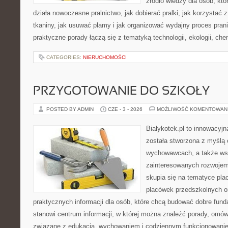
źródło wiedzy dla osób, któ
działa nowoczesne pralnictwo, jak dobierać pralki, jak korzystać 
tkaniny, jak usuwać plamy i jak organizować wydajny proces pran
praktyczne porady łączą się z tematyką technologii, ekologii, che
CATEGORIES:
NIERUCHOMOŚCI
PRZYGOTOWANIE DO SZKOŁY
POSTED BY ADMIN
CZE - 3 - 2026
MOŻLIWOŚĆ KOMENTOWAN
Bialykotek.pl to innowacyjna
została stworzona z myślą 
wychowawcach, a także ws
zainteresowanych rozwojem
skupia się na tematyce pl
placówek przedszkolnych or
praktycznych informacji dla osób, które chcą budować dobre fun
stanowi centrum informacji, w której można znaleźć porady, omów
związane z edukacją, wychowaniem i codziennym funkcjonowanie