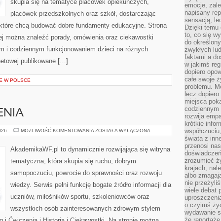
skupia się na tematyce placówek opiekuńczych,
emocje, zal
napisany rep
placówek przedszkolnych oraz szkół, dostarczając
sensacją, l
, które chcą budować dobre fundamenty edukacyjne. Strona
Dzięki temu 
to, co się w
rej można znaleźć porady, omówienia oraz ciekawostki
do określony
m i codziennym funkcjonowaniem dzieci na różnych
zwykłych lu
faktami a d
rnetowej publikowane […]
w jakimś reg
dopiero opow
całe swoje 
IE W POLSCE
problemu. M
lecz dopiero
miejsca poka
codziennym 
ENIA
rozwija empa
krótkie info
TRENING
współczuciu,
026
MOŻLIWOŚĆ KOMENTOWANIA
ZOSTAŁA WYŁĄCZONA
I
świata z inn
ĆWICZENIA
przenosi nas
AkademikaWF.pl to dynamicznie rozwijająca się witryna
doświadczeń
zrozumieć ż
tematyczna, która skupia się ruchu, dobrym
krajach, nal
samopoczuciu, powrocie do sprawności oraz rozwoju
albo zmagaj
nie przeżyli
wiedzy. Serwis pełni funkcję bogate źródło informacji dla
wiele debat 
uczniów, miłośników sportu, szkoleniowców oraz
uproszczeni
o czyimś życ
wszystkich osób zainteresowanych zdrowym stylem
wydawanie s
że reportaże
g i Ćwiczenia i Historia i Ciekawostki. Na stronie można