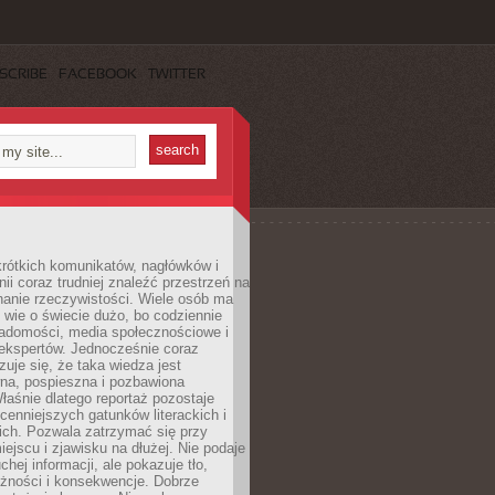
SCRIBE
FACEBOOK
TWITTER
rótkich komunikatów, nagłówków i
nii coraz trudniej znaleźć przestrzeń na
nanie rzeczywistości. Wiele osób ma
 wie o świecie dużo, bo codziennie
iadomości, media społecznościowe i
ekspertów. Jednocześnie coraz
zuje się, że taka wiedza jest
na, pospieszna i pozbawiona
łaśnie dlatego reportaż pozostaje
cenniejszych gatunków literackich i
ich. Pozwala zatrzymać się przy
iejscu i zjawisku na dłużej. Nie podaje
chej informacji, ale pokazuje tło,
eżności i konsekwencje. Dobrze