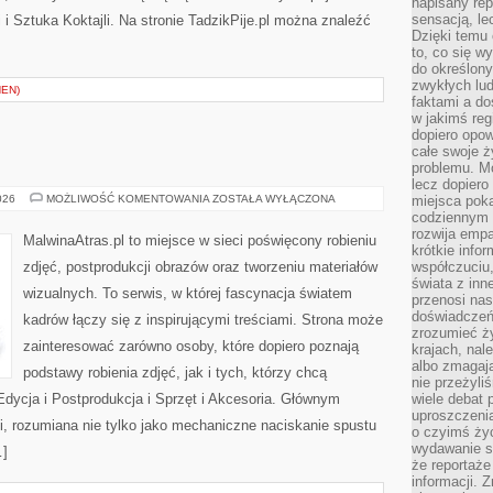
napisany rep
sensacją, l
 i Sztuka Koktajli. Na stronie TadzikPije.pl można znaleźć
Dzięki temu 
to, co się w
do określony
zwykłych lu
EN)
faktami a d
w jakimś reg
dopiero opow
całe swoje 
problemu. M
lecz dopiero
FOTOGRAFIA
026
MOŻLIWOŚĆ KOMENTOWANIA
ZOSTAŁA WYŁĄCZONA
miejsca poka
codziennym 
rozwija empa
MalwinaAtras.pl to miejsce w sieci poświęcony robieniu
krótkie info
zdjęć, postprodukcji obrazów oraz tworzeniu materiałów
współczuciu,
świata z inn
wizualnych. To serwis, w której fascynacja światem
przenosi nas
doświadczeń
kadrów łączy się z inspirującymi treściami. Strona może
zrozumieć ż
zainteresować zarówno osoby, które dopiero poznają
krajach, nal
albo zmagaj
podstawy robienia zdjęć, jak i tych, którzy chcą
nie przeżyli
Edycja i Postprodukcja i Sprzęt i Akcesoria. Głównym
wiele debat 
uproszczeni
ii, rozumiana nie tylko jako mechaniczne naciskanie spustu
o czyimś życ
wydawanie s
…]
że reportaże
informacji. 