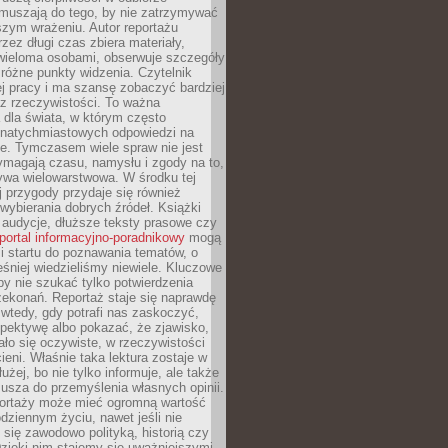
Zmuszają do tego, by nie zatrzymywać
szym wrażeniu. Autor reportażu
zez długi czas zbiera materiały,
wieloma osobami, obserwuje szczegóły
e różne punkty widzenia. Czytelnik
ej pracy i ma szansę zobaczyć bardziej
z rzeczywistości. To ważna
dla świata, w którym często
natychmiastowych odpowiedzi na
e. Tymczasem wiele spraw nie jest
ymagają czasu, namysłu i zgody na to,
ywa wielowarstwowa. W środku tej
ej przygody przydaje się również
wybierania dobrych źródeł. Książki
, audycje, dłuższe teksty prasowe czy
portal informacyjno-poradnikowy
mogą
i startu do poznawania tematów, o
śniej wiedzieliśmy niewiele. Kluczowe
 by nie szukać tylko potwierdzenia
zekonań. Reportaż staje się naprawdę
wtedy, gdy potrafi nas zaskoczyć,
pektywę albo pokazać, że zjawisko,
ło się oczywiste, w rzeczywistości
ieni. Właśnie taka lektura zostaje w
użej, bo nie tylko informuje, ale także
usza do przemyślenia własnych opinii.
portaży może mieć ogromną wartość
dziennym życiu, nawet jeśli nie
 się zawodowo polityką, historią czy
Dzięki nim stajemy się uważniejszymi