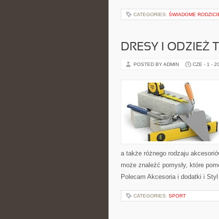
CATEGORIES:
ŚWIADOME RODZICIE
DRESY I ODZIEŻ
POSTED BY ADMIN
CZE - 1 - 2
a także różnego rodzaju akcesoriów
może znaleźć pomysły, które pom
Polecam Akcesoria i dodatki i Sty
CATEGORIES:
SPORT