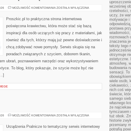
uproszczenie
wcześniej o
PORADNIK
026
MOŻLIWOŚĆ KOMENTOWANIA
ZOSTAŁA WYŁĄCZONA
rzetelności,
DLA
POCZĄTKUJĄCYCH
uczy, że war
Proszkic.pl to praktyczna strona internetowa
motywacje i 
odpowiedzią,
poświęcona krawiectwu, która może stać się bazą
postawa przy
wiadomości, 
inspiracji dla osób uczących się pracy z materiałami, jak
rozmowach o
również dla tych, którzy mają już pewne doświadczenie i
znaczenia je
teksty tego r
chcą zdobywać nowe pomysły. Serwis skupia się na
jednocześnie
poradach związanych z szyciem, doborem tkanin,
otrzymuje ni
estetyczne. 
iem ubrań, poznawaniem narzędzi oraz wykorzystywaniem
atmosferę, w
budowania na
ktyce. To blog, który pokazuje, że szycie może być nie
sensacji. To 
[…]
obowiązkiem,
wiele osób, 
ciekawości, 
 WEGE
nich coś wię
świecie, któ
samego siebi
własnego kra
że najciekaw
tymczasem n
USUWANIE
026
MOŻLIWOŚĆ KOMENTOWANIA
ZOSTAŁA WYŁĄCZONA
tuż obok. Zm
PLAM
historie zwy
przemiany ma
Urządzenia Pralnicze to tematyczny serwis internetowy
potrafią pow