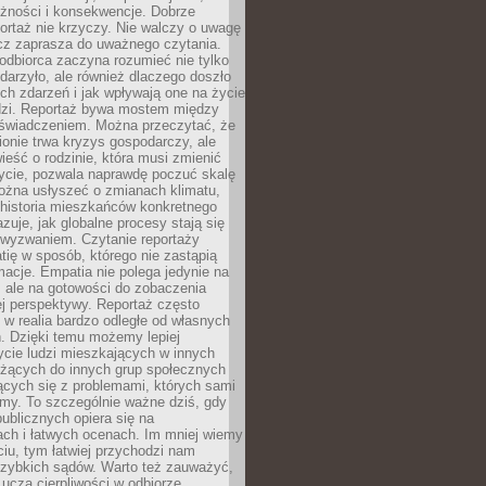
eżności i konsekwencje. Dobrze
ortaż nie krzyczy. Nie walczy o uwagę
ecz zaprasza do uważnego czytania.
odbiorca zaczyna rozumieć nie tylko
ydarzyło, ale również dlaczego doszło
ch zdarzeń i jak wpływają one na życie
dzi. Reportaż bywa mostem między
oświadczeniem. Można przeczytać, że
ionie trwa kryzys gospodarczy, ale
ieść o rodzinie, która musi zmienić
życie, pozwala naprawdę poczuć skalę
ożna usłyszeć o zmianach klimatu,
 historia mieszkańców konkretnego
zuje, jak globalne procesy stają się
wyzwaniem. Czytanie reportaży
tię w sposób, którego nie zastąpią
rmacje. Empatia nie polega jedynie na
 ale na gotowości do zobaczenia
ej perspektywy. Reportaż często
 w realia bardzo odległe od własnych
. Dzięki temu możemy lepiej
ycie ludzi mieszkających w innych
eżących do innych grup społecznych
ących się z problemami, których sami
śmy. To szczególnie ważne dziś, gdy
publicznych opiera się na
ach i łatwych ocenach. Im mniej wiemy
iu, tym łatwiej przychodzi nam
zybkich sądów. Warto też zauważyć,
 uczą cierpliwości w odbiorze