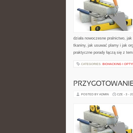
działa nowoczesne pralnictwo, jak 
tkaniny, jak usuwać plamy i jak o
praktyczne porady łączą się z tema
CATEGORIES:
BIOHACKING I OPTY
PRZYGOTOWANIE
POSTED BY ADMIN
CZE - 3 - 2