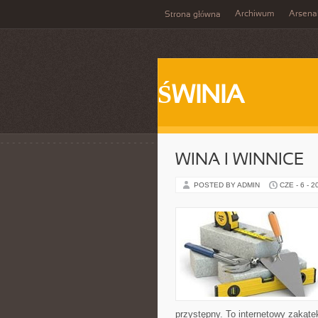
Archiwum
Arsena
Strona główna
ŚWINIA
WINA I WINNICE
POSTED BY ADMIN
CZE - 6 - 2
przystępny. To internetowy zakąte