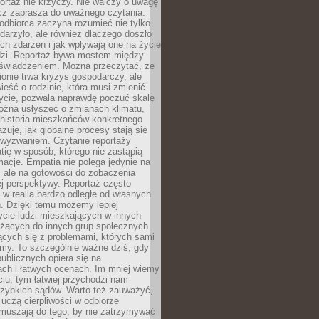
ortaż nie krzyczy. Nie walczy o uwagę
ecz zaprasza do uważnego czytania.
odbiorca zaczyna rozumieć nie tylko
ydarzyło, ale również dlaczego doszło
ch zdarzeń i jak wpływają one na życie
dzi. Reportaż bywa mostem między
oświadczeniem. Można przeczytać, że
ionie trwa kryzys gospodarczy, ale
ieść o rodzinie, która musi zmienić
życie, pozwala naprawdę poczuć skalę
ożna usłyszeć o zmianach klimatu,
 historia mieszkańców konkretnego
zuje, jak globalne procesy stają się
wyzwaniem. Czytanie reportaży
tię w sposób, którego nie zastąpią
rmacje. Empatia nie polega jedynie na
 ale na gotowości do zobaczenia
ej perspektywy. Reportaż często
 w realia bardzo odległe od własnych
. Dzięki temu możemy lepiej
ycie ludzi mieszkających w innych
eżących do innych grup społecznych
ących się z problemami, których sami
śmy. To szczególnie ważne dziś, gdy
publicznych opiera się na
ach i łatwych ocenach. Im mniej wiemy
iu, tym łatwiej przychodzi nam
zybkich sądów. Warto też zauważyć,
 uczą cierpliwości w odbiorze
Zmuszają do tego, by nie zatrzymywać