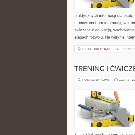
praktycznych informacji dla osób
stanowi centrum informacji, w któ
związane z edukacją, wychowanie
etapach rozwoju. Na witrynie inte
CATEGORIES:
NAJLEPSZE PIZZER
TRENING I ĆWICZ
POSTED BY ADMIN
CZE - 2 - 2
życia. Ciekawe kategorie to Trenin