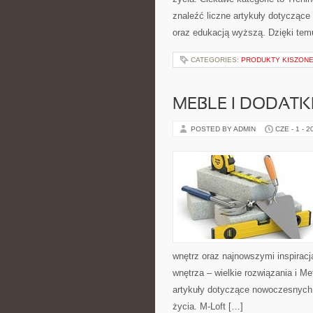
znaleźć liczne artykuły dotyczące t
oraz edukacją wyższą. Dzięki tem
CATEGORIES:
PRODUKTY KISZON
MEBLE I DODATK
POSTED BY ADMIN
CZE - 1 - 2
wnętrz oraz najnowszymi inspiracj
wnętrza – wielkie rozwiązania i 
artykuły dotyczące nowoczesnych 
życia. M-Loft […]