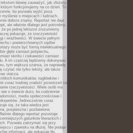
 tekstom łatwiej zauważyć, jak złożony
w którym funkcjonujemy na co dzień. To
 cenne, bo pozwala wyjść poza
 myślenie o miejscach i ludziach,
rnie dobrze znamy. Reportaż nie daje
ept, ale właśnie dlatego jest potrzebny.
, że po jednej lekturze zrozumiemy
aczej pokazuje, że rzeczywistość
i i wrażliwości. W świecie pełnym
piechu i powierzchownych sądów
ortaży może być formą intelektualnego
bór głębi zamiast pośpiechu,
miast skrótu i ciekawości zamiast
du. A im częściej będziemy dokonywać
oru, tym większa szansa, że naprawdę
 czytać nie tylko teksty, ale także
 nas otacza.
rótkich komunikatów, nagłówków i
nii coraz trudniej znaleźć przestrzeń na
nanie rzeczywistości. Wiele osób ma
 wie o świecie dużo, bo codziennie
iadomości, media społecznościowe i
ekspertów. Jednocześnie coraz
zuje się, że taka wiedza jest
na, pospieszna i pozbawiona
łaśnie dlatego reportaż pozostaje
cenniejszych gatunków literackich i
ich. Pozwala zatrzymać się przy
iejscu i zjawisku na dłużej. Nie podaje
chej informacji, ale pokazuje tło,