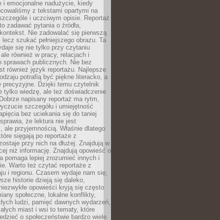
 i emocjonalne nadużycie, kiedy
bcowaliśmy z tekstami opartymi na
 szczególe i uczciwym opisie. Reportaż
to zadawać pytania o źródła,
kontekst. Nie zadowalać się pierwszą
 lecz szukać pełniejszego obrazu. Ta
daje się nie tylko przy czytaniu
ale również w pracy, relacjach i
 sprawach publicznych. Nie bez
st również język reportażu. Najlepsze
odzaju potrafią być piękne literacko, a
 precyzyjne. Dzięki temu czytelnik
e tylko wiedzę, ale też doświadczenie
Dobrze napisany reportaż ma rytm,
yczucie szczegółu i umiejętność
pięcia bez uciekania się do taniej
sprawia, że lektura nie jest
 ale przyjemnością. Właśnie dlatego
które sięgają po reportaże z
zostaje przy nich na dłużej. Znajdują w
cej niż informację. Znajdują opowieść o
ra pomaga lepiej zrozumieć innych i
e. Warto też czytać reportaże z
ju i regionu. Czasem wydaje nam się,
sze historie dzieją się daleko,
iezwykłe opowieści kryją się często
iany społeczne, lokalne konflikty,
kłych ludzi, pamięć dawnych wydarzeń,
łych miast i wsi to tematy, które
iedzieć o społeczeństwie bardzo wiele.