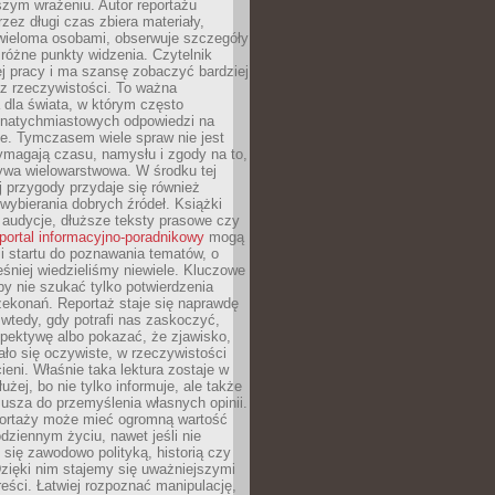
szym wrażeniu. Autor reportażu
zez długi czas zbiera materiały,
wieloma osobami, obserwuje szczegóły
e różne punkty widzenia. Czytelnik
ej pracy i ma szansę zobaczyć bardziej
z rzeczywistości. To ważna
dla świata, w którym często
natychmiastowych odpowiedzi na
e. Tymczasem wiele spraw nie jest
ymagają czasu, namysłu i zgody na to,
ywa wielowarstwowa. W środku tej
ej przygody przydaje się również
wybierania dobrych źródeł. Książki
, audycje, dłuższe teksty prasowe czy
portal informacyjno-poradnikowy
mogą
i startu do poznawania tematów, o
śniej wiedzieliśmy niewiele. Kluczowe
 by nie szukać tylko potwierdzenia
zekonań. Reportaż staje się naprawdę
wtedy, gdy potrafi nas zaskoczyć,
pektywę albo pokazać, że zjawisko,
ło się oczywiste, w rzeczywistości
ieni. Właśnie taka lektura zostaje w
użej, bo nie tylko informuje, ale także
usza do przemyślenia własnych opinii.
portaży może mieć ogromną wartość
dziennym życiu, nawet jeśli nie
 się zawodowo polityką, historią czy
Dzięki nim stajemy się uważniejszymi
reści. Łatwiej rozpoznać manipulację,