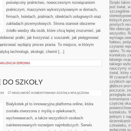
poświęcony pralnictwu, nowoczesnym rozwiązaniom
Dzięki takim
jest świat, 
pralniczym, maszynom wykorzystywanym w domach,
szczególnie
stereotypowe
firmach, hotelach, pralniach, obiektach usługowych oraz
których pozo
zakładach przemysłowych. Strona stanowi obszerne
prostych rec
Nie obiecuje
źródło wiedzy dla osób, które chcą lepiej zrozumieć, jak
wszystko. R
dobierać pralki, jak korzystać z suszarek, jak pielęgnować
wymaga uwag
hałasu, poś
rganizować wydajny proces prania. To miejsce, w którym
czytanie rep
oporu. To wy
tyką technologii, ekologii, chemii […]
kontekstu za
łatwego osą
MALIZACJA ZDROWIA
takiego wyb
nauczymy się
świat, który
W czasach k
szybkich opi
 DO SZKOŁY
głębsze poz
poczucie, że
PRZYGOTOWANIE
026
MOŻLIWOŚĆ KOMENTOWANIA
ZOSTAŁA WYŁĄCZONA
przegląda w
DO
komentarze 
SZKOŁY
częściej oka
Bialykotek.pl to innowacyjna platforma online, która
powierzchow
została stworzona z myślą o opiekunach,
kontekstu. W
jednym z naj
wychowawcach, a także wszystkich osobach
dziennikarsk
zainteresowanych rozwojem najmłodszych. Serwis
człowieku, m
wyłącznie su