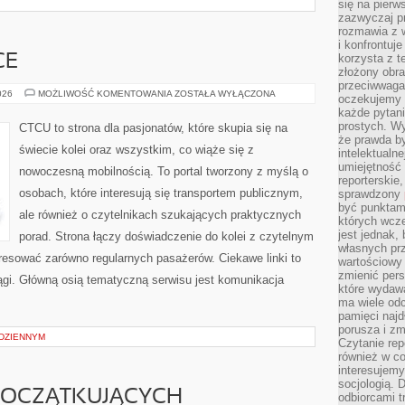
się na pierw
zazwyczaj pr
rozmawia z 
i konfrontuj
korzysta z t
CE
złożony obra
przeciwwaga 
POCIĄGI
026
MOŻLIWOŚĆ KOMENTOWANIA
ZOSTAŁA WYŁĄCZONA
oczekujemy 
W
każde pytani
POLSCE
prostych. W
CTCU to strona dla pasjonatów, które skupia się na
że prawda b
świecie kolei oraz wszystkim, co wiąże się z
intelektualn
umiejętność 
nowoczesną mobilnością. To portal tworzony z myślą o
reporterskie
osobach, które interesują się transportem publicznym,
sprawdzony
być punktam
ale również o czytelnikach szukających praktycznych
których wcze
jest jednak,
porad. Strona łączy doświadczenie do kolei z czytelnym
własnych pr
resować zarówno regularnych pasażerów. Ciekawe linki to
wartościowy 
zmienić pers
iągi. Główną osią tematyczną serwisu jest komunikacja
które wydawa
ma wiele odc
pamięci najdł
porusza i zm
ODZIENNYM
Czytanie re
również w co
interesujemy
socjologią. 
POCZĄTKUJĄCYCH
odbiorcami t