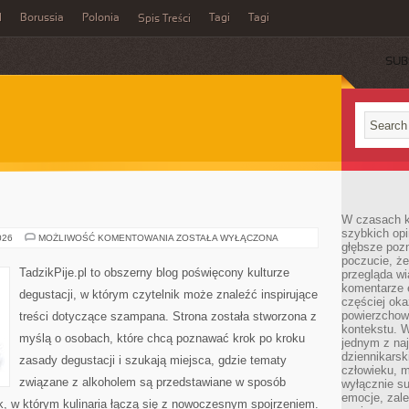
l
Borussia
Polonia
Tagi
Tagi
Spis Treści
SUB
W czasach k
szybkich opi
WINA
026
MOŻLIWOŚĆ KOMENTOWANIA
ZOSTAŁA WYŁĄCZONA
głębsze poz
I
WINNICE
poczucie, że
TadzikPije.pl to obszerny blog poświęcony kulturze
przegląda w
komentarze 
degustacji, w którym czytelnik może znaleźć inspirujące
częściej oka
powierzchow
treści dotyczące szampana. Strona została stworzona z
kontekstu. W
myślą o osobach, które chcą poznawać krok po kroku
jednym z naj
dziennikarsk
zasady degustacji i szukają miejsca, gdzie tematy
człowieku, m
związane z alkoholem są przedstawiane w sposób
wyłącznie su
emocje, zal
k, w którym kulinaria łączą się z nowoczesnym spojrzeniem.