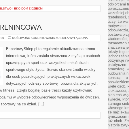
odbiorcami t
uproszczenie
LSTWO I EKO DOM Z DZIEĆMI
wcześniej o
rzetelności,
uczy, że war
motywacje i 
 TRENINGOWA
odpowiedzią,
postawa przy
DRESY
026
MOŻLIWOŚĆ KOMENTOWANIA
ZOSTAŁA WYŁĄCZONA
wiadomości, 
I
rozmowach o
ODZIEŻ
znaczenia je
TRENINGOWA
EsportowySklep.pl to regularnie aktualizowana strona
teksty tego r
internetowa, która została stworzona z myślą o osobach
jednocześnie
otrzymuje ni
uprawiających sport oraz wszystkich miłośnikach
estetyczne. 
atmosferę, w
sportowego stylu życia. Serwis stanowi źródło wiedzy
budowania na
dla osób poszukujących praktycznych wskazówek
sensacji. To 
obowiązkiem,
dotyczących odzieży sportowej, obuwia dla aktywnych,
wiele osób, 
 fitness. Dzięki bogatej bazie treści każdy użytkownik
ciekawości, 
nich coś wię
ogą mu w wyborze odpowiedniego wyposażenia do ćwiczeń.
świecie, któ
samego siebi
l sportowy na co dzień. […]
własnego kra
że najciekaw
tymczasem n
tuż obok. Zm
historie zwy