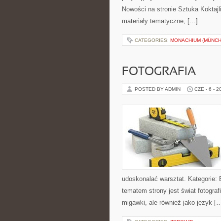
Nowości na stronie Sztuka Koktajli
materiały tematyczne, […]
CATEGORIES:
MONACHIUM (MÜNCH
FOTOGRAFIA
POSTED BY ADMIN
CZE - 6 - 2
udoskonalać warsztat. Kategorie: 
tematem strony jest świat fotograf
migawki, ale również jako język [