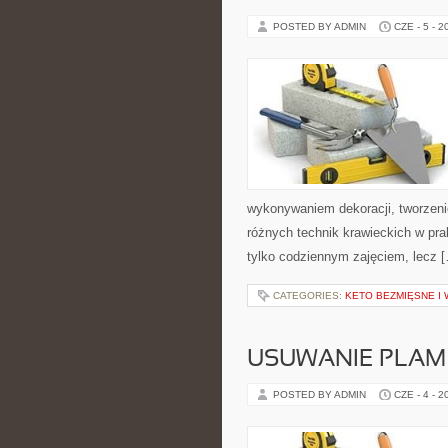
POSTED BY ADMIN
CZE - 5 - 2
wykonywaniem dekoracji, tworzen
różnych technik krawieckich w pra
tylko codziennym zajęciem, lecz 
CATEGORIES:
KETO BEZMIĘSNE I
USUWANIE PLAM
POSTED BY ADMIN
CZE - 4 - 2