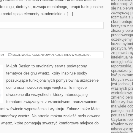
informacji. 
reningu, dietetyki, rozwoju mentalnego, terapii funkcjonalnej
się na pierw
zazwyczaj pr
u portal spaja elementy akademickie z […]
rozmawia z 
i konfrontuj
E
korzysta z t
złożony obra
przeciwwaga 
oczekujemy 
I
każde pytani
prostych. W
że prawda b
MEBLE
026
MOŻLIWOŚĆ KOMENTOWANIA
ZOSTAŁA WYŁĄCZONA
intelektualn
I
DODATKI
umiejętność 
M-Loft Design to oryginalny serwis poświęcony
reporterskie
sprawdzony
tematyce designu wnętrz, który inspiruje osoby
być punktam
których wcze
poszukujące funkcjonalnych pomysłów na urządzenie
jest jednak,
domu oraz nowoczesnego wnętrza. To miejsce
własnych pr
wartościowy 
stworzone dla wszystkich, którzy interesują się
zmienić pers
tematami związanymi z wzornictwem, aranżowaniem
które wydawa
ma wiele odc
ami w świecie wyposażenia i wystroju. Zobacz także Małe
pamięci najdł
porusza i zm
Metamorfozy wnętrz. Na stronie można znaleźć rozbudowane
Czytanie re
wnętrz, które pomagają stworzyć komfortowe miejsce do
również w co
interesujemy
socjologią. 