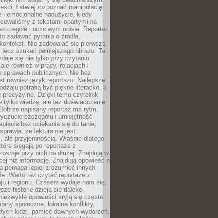
reści. Łatwiej rozpoznać manipulację,
 i emocjonalne nadużycie, kiedy
bcowaliśmy z tekstami opartymi na
 szczególe i uczciwym opisie. Reportaż
to zadawać pytania o źródła,
kontekst. Nie zadowalać się pierwszą
 lecz szukać pełniejszego obrazu. Ta
daje się nie tylko przy czytaniu
ale również w pracy, relacjach i
 sprawach publicznych. Nie bez
st również język reportażu. Najlepsze
odzaju potrafią być piękne literacko, a
 precyzyjne. Dzięki temu czytelnik
e tylko wiedzę, ale też doświadczenie
Dobrze napisany reportaż ma rytm,
yczucie szczegółu i umiejętność
pięcia bez uciekania się do taniej
sprawia, że lektura nie jest
 ale przyjemnością. Właśnie dlatego
które sięgają po reportaże z
zostaje przy nich na dłużej. Znajdują w
cej niż informację. Znajdują opowieść o
ra pomaga lepiej zrozumieć innych i
e. Warto też czytać reportaże z
ju i regionu. Czasem wydaje nam się,
sze historie dzieją się daleko,
iezwykłe opowieści kryją się często
iany społeczne, lokalne konflikty,
kłych ludzi, pamięć dawnych wydarzeń,