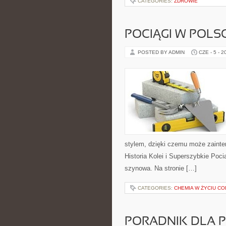
CATEGORIES:
ZDROWIE
POCIĄGI W POLS
POSTED BY ADMIN
CZE - 5 - 2
stylem, dzięki czemu może zainte
Historia Kolei i Superszybkie Poc
szynowa. Na stronie […]
CATEGORIES:
CHEMIA W ŻYCIU C
PORADNIK DLA 