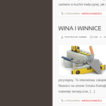
zarówno w kuchni tradycyjnej, jak
CATEGORIES:
NIERUCHOMOŚCI
WINA I WINNICE
POSTED BY ADMIN
CZE - 6 - 2
przystępny. To internetowy zakąte
Nowości na stronie Sztuka Koktajli
materiały tematyczne, […]
CATEGORIES:
NIERUCHOMOŚCI