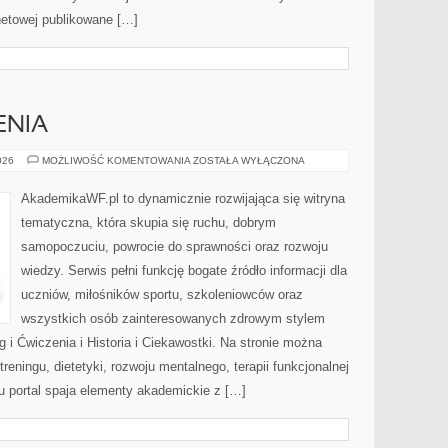
rnetowej publikowane […]
ENIA
TRENING
026
MOŻLIWOŚĆ KOMENTOWANIA
ZOSTAŁA WYŁĄCZONA
I
ĆWICZENIA
AkademikaWF.pl to dynamicznie rozwijająca się witryna
tematyczna, która skupia się ruchu, dobrym
samopoczuciu, powrocie do sprawności oraz rozwoju
wiedzy. Serwis pełni funkcję bogate źródło informacji dla
uczniów, miłośników sportu, szkoleniowców oraz
wszystkich osób zainteresowanych zdrowym stylem
g i Ćwiczenia i Historia i Ciekawostki. Na stronie można
reningu, dietetyki, rozwoju mentalnego, terapii funkcjonalnej
u portal spaja elementy akademickie z […]