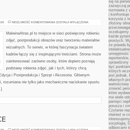
się na pierw
zazwyczaj pr
rozmawia z 
i konfrontuj
korzysta z t
FOTOGRAFIA
026
MOŻLIWOŚĆ KOMENTOWANIA
ZOSTAŁA WYŁĄCZONA
złożony obra
przeciwwaga 
oczekujemy 
MalwinaAtras.pl to miejsce w sieci poświęcony robieniu
każde pytani
zdjęć, postprodukcji obrazów oraz tworzeniu materiałów
prostych. W
że prawda b
wizualnych. To serwis, w której fascynacja światem
intelektualn
umiejętność 
kadrów łączy się z inspirującymi treściami. Strona może
reporterskie
zainteresować zarówno osoby, które dopiero poznają
sprawdzony
być punktam
podstawy robienia zdjęć, jak i tych, którzy chcą
których wcze
Edycja i Postprodukcja i Sprzęt i Akcesoria. Głównym
jest jednak,
własnych pr
ii, rozumiana nie tylko jako mechaniczne naciskanie spustu
wartościowy 
zmienić pers
…]
które wydawa
ma wiele odc
pamięci najdł
porusza i zm
Czytanie re
również w co
CE
interesujemy
socjologią. 
odbiorcami t
POCIĄGI
026
MOŻLIWOŚĆ KOMENTOWANIA
ZOSTAŁA WYŁĄCZONA