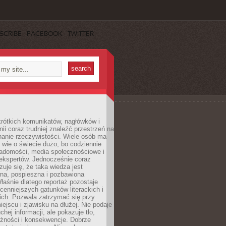
SCRIBE
FACEBOOK
TWITTER
rótkich komunikatów, nagłówków i
nii coraz trudniej znaleźć przestrzeń na
nanie rzeczywistości. Wiele osób ma
 wie o świecie dużo, bo codziennie
iadomości, media społecznościowe i
ekspertów. Jednocześnie coraz
zuje się, że taka wiedza jest
na, pospieszna i pozbawiona
łaśnie dlatego reportaż pozostaje
cenniejszych gatunków literackich i
ich. Pozwala zatrzymać się przy
iejscu i zjawisku na dłużej. Nie podaje
chej informacji, ale pokazuje tło,
eżności i konsekwencje. Dobrze