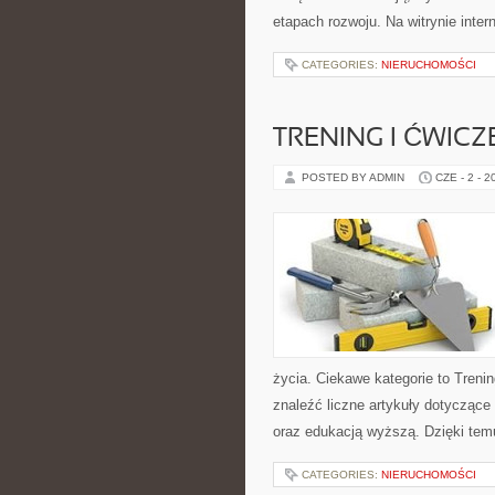
etapach rozwoju. Na witrynie inte
CATEGORIES:
NIERUCHOMOŚCI
TRENING I ĆWICZ
POSTED BY ADMIN
CZE - 2 - 2
życia. Ciekawe kategorie to Trenin
znaleźć liczne artykuły dotyczące t
oraz edukacją wyższą. Dzięki tem
CATEGORIES:
NIERUCHOMOŚCI