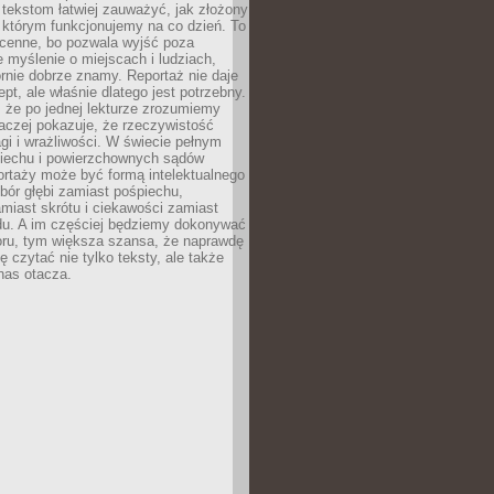
 tekstom łatwiej zauważyć, jak złożony
w którym funkcjonujemy na co dzień. To
 cenne, bo pozwala wyjść poza
 myślenie o miejscach i ludziach,
rnie dobrze znamy. Reportaż nie daje
ept, ale właśnie dlatego jest potrzebny.
, że po jednej lekturze zrozumiemy
aczej pokazuje, że rzeczywistość
i i wrażliwości. W świecie pełnym
piechu i powierzchownych sądów
ortaży może być formą intelektualnego
bór głębi zamiast pośpiechu,
miast skrótu i ciekawości zamiast
du. A im częściej będziemy dokonywać
oru, tym większa szansa, że naprawdę
 czytać nie tylko teksty, ale także
 nas otacza.