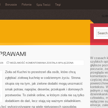
l
Borussia
Polonia
Tagi
Spis Treści
SUB
YPRAWAMI
W czasach k
szybkich opi
PRZEPISY
026
MOŻLIWOŚĆ KOMENTOWANIA
ZOSTAŁA WYŁĄCZONA
głębsze poz
Z
PRZYPRAWAMI
poczucie, że
Zioła od Kuchni to przestrzeń dla osób, które chcą
przegląda w
komentarze 
zgłębiać ziołową kuchnię w codziennym życiu. Strona
częściej oka
powierzchow
skupia się na tym, jak zielone dodatki mogą urozmaicić
kontekstu. W
smak potraw, napojów, deserów, przekąsek i domowych
jednym z naj
dziennikarsk
przetworów. To zielnik online, w którym zioła nie są tylko
człowieku, m
dodatkiem do dań, lecz stają się ważnym składnikiem.
wyłącznie su
emocje, zal
ą być wykorzystywane na wiele nietypowych sposobów,