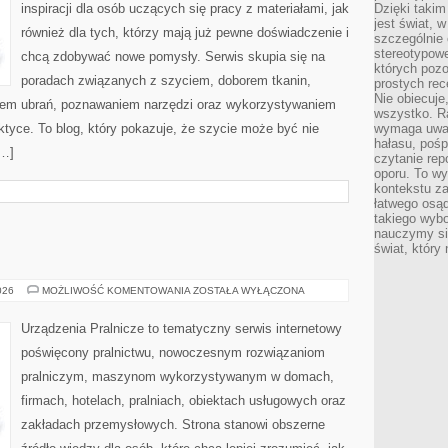
inspiracji dla osób uczących się pracy z materiałami, jak
Dzięki takim
jest świat, 
również dla tych, którzy mają już pewne doświadczenie i
szczególnie
stereotypowe
chcą zdobywać nowe pomysły. Serwis skupia się na
których pozo
poradach związanych z szyciem, doborem tkanin,
prostych rec
Nie obiecuje
iem ubrań, poznawaniem narzędzi oraz wykorzystywaniem
wszystko. R
ktyce. To blog, który pokazuje, że szycie może być nie
wymaga uwag
hałasu, poś
[…]
czytanie rep
oporu. To wy
kontekstu za
łatwego osą
takiego wyb
nauczymy się
świat, który
USUWANIE
026
MOŻLIWOŚĆ KOMENTOWANIA
ZOSTAŁA WYŁĄCZONA
PLAM
Urządzenia Pralnicze to tematyczny serwis internetowy
poświęcony pralnictwu, nowoczesnym rozwiązaniom
pralniczym, maszynom wykorzystywanym w domach,
firmach, hotelach, pralniach, obiektach usługowych oraz
zakładach przemysłowych. Strona stanowi obszerne