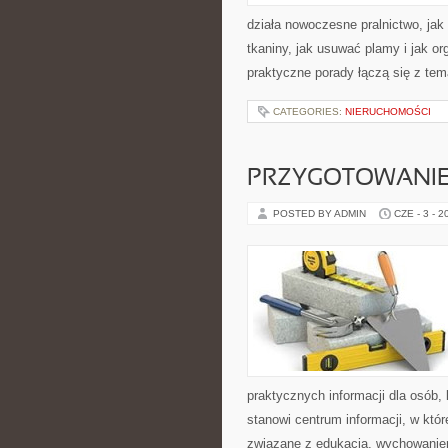
działa nowoczesne pralnictwo, jak 
tkaniny, jak usuwać plamy i jak o
praktyczne porady łączą się z tema
CATEGORIES:
NIERUCHOMOŚCI
PRZYGOTOWANIE
POSTED BY ADMIN
CZE - 3 - 2
praktycznych informacji dla osób
stanowi centrum informacji, w któ
związane z edukacją, wychowanie