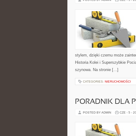
stylem, dzięki czemu może zainte
Historia Kolei i Superszybkie Poc
szynowa. Na stronie […]
CATEGORIES:
NIERUCHOMOŚCI
PORADNIK DLA 
POSTED BY ADMIN
CZE - 5 - 2