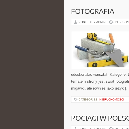
FOTOGRAFIA
POSTED BY ADMIN
CZE - 6 - 2
udoskonalać warsztat. Kategorie: 
tematem strony jest świat fotograf
migawki, ale również jako język [
CATEGORIES:
NIERUCHOMOŚCI
POCIĄGI W POLS
POSTED BY ADMIN
CZE - 5 - 2