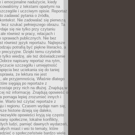
 i emocjonalne nadużycie, kiedy
bcowaliśmy z tekstami opartymi na
 szczególe i uczciwym opisie. Reportaż
to zadawać pytania o źródła,
kontekst. Nie zadowalać się pierwszą
 lecz szukać pełniejszego obrazu. Ta
daje się nie tylko przy czytaniu
ale również w pracy, relacjach i
 sprawach publicznych. Nie bez
st również język reportażu. Najlepsze
odzaju potrafią być piękne literacko, a
 precyzyjne. Dzięki temu czytelnik
e tylko wiedzę, ale też doświadczenie
Dobrze napisany reportaż ma rytm,
yczucie szczegółu i umiejętność
pięcia bez uciekania się do taniej
sprawia, że lektura nie jest
 ale przyjemnością. Właśnie dlatego
które sięgają po reportaże z
zostaje przy nich na dłużej. Znajdują w
cej niż informację. Znajdują opowieść o
ra pomaga lepiej zrozumieć innych i
e. Warto też czytać reportaże z
ju i regionu. Czasem wydaje nam się,
sze historie dzieją się daleko,
iezwykłe opowieści kryją się często
iany społeczne, lokalne konflikty,
kłych ludzi, pamięć dawnych wydarzeń,
łych miast i wsi to tematy, które
iedzieć o społeczeństwie bardzo wiele.