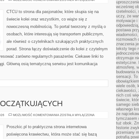
uproszczenie
W
wcześniej o
POLSCE
rzetelności,
CTCU to strona dla pasjonatów, które skupia się na
uczy, że war
świecie kolei oraz wszystkim, co wiąże się z
motywacje i 
odpowiedzią,
nowoczesną mobilnością. To portal tworzony z myślą o
postawa przy
osobach, które interesują się transportem publicznym,
wiadomości, 
rozmowach o
ale również o czytelnikach szukających praktycznych
znaczenia je
teksty tego r
porad. Strona łączy doświadczenie do kolei z czytelnym
jednocześnie
resować zarówno regularnych pasażerów. Ciekawe linki to
otrzymuje ni
estetyczne. 
iągi. Główną osią tematyczną serwisu jest komunikacja
atmosferę, w
budowania na
sensacji. To 
obowiązkiem,
wiele osób, 
ciekawości, 
nich coś wię
świecie, któ
POCZĄTKUJĄCYCH
samego siebi
własnego kra
że najciekaw
PORADNIK
026
MOŻLIWOŚĆ KOMENTOWANIA
ZOSTAŁA WYŁĄCZONA
tymczasem n
DLA
POCZĄTKUJĄCYCH
tuż obok. Zm
Proszkic.pl to praktyczna strona internetowa
historie zwy
przemiany ma
poświęcona krawiectwu, która może stać się bazą
potrafią pow