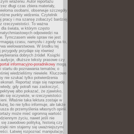
szym wrażeniu. Autor reportażu
zez długi czas zbiera materiały,
wieloma osobami, obserwuje szczegóły
e różne punkty widzenia. Czytelnik
ej pracy i ma szansę zobaczyć bardziej
z rzeczywistości. To ważna
dla świata, w którym często
natychmiastowych odpowiedzi na
e. Tymczasem wiele spraw nie jest
ymagają czasu, namysłu i zgody na to,
ywa wielowarstwowa. W środku tej
ej przygody przydaje się również
wybierania dobrych źródeł. Książki
, audycje, dłuższe teksty prasowe czy
portal informacyjno-poradnikowy
mogą
i startu do poznawania tematów, o
śniej wiedzieliśmy niewiele. Kluczowe
 by nie szukać tylko potwierdzenia
zekonań. Reportaż staje się naprawdę
wtedy, gdy potrafi nas zaskoczyć,
pektywę albo pokazać, że zjawisko,
ło się oczywiste, w rzeczywistości
ieni. Właśnie taka lektura zostaje w
użej, bo nie tylko informuje, ale także
usza do przemyślenia własnych opinii.
portaży może mieć ogromną wartość
dziennym życiu, nawet jeśli nie
 się zawodowo polityką, historią czy
Dzięki nim stajemy się uważniejszymi
reści. Łatwiej rozpoznać manipulację,