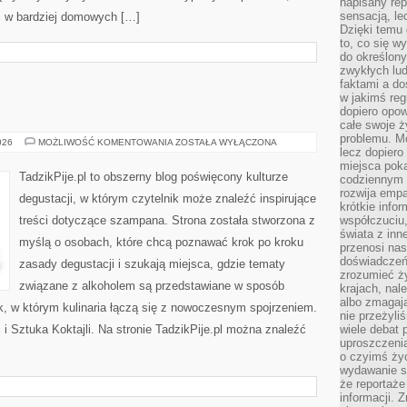
napisany rep
sensacją, l
 i w bardziej domowych […]
Dzięki temu 
to, co się w
do określony
zwykłych lu
faktami a d
w jakimś reg
dopiero opow
całe swoje 
problemu. M
WINA
026
MOŻLIWOŚĆ KOMENTOWANIA
ZOSTAŁA WYŁĄCZONA
lecz dopiero
I
WINNICE
miejsca poka
TadzikPije.pl to obszerny blog poświęcony kulturze
codziennym 
rozwija empa
degustacji, w którym czytelnik może znaleźć inspirujące
krótkie info
treści dotyczące szampana. Strona została stworzona z
współczuciu,
świata z inn
myślą o osobach, które chcą poznawać krok po kroku
przenosi nas
doświadczeń
zasady degustacji i szukają miejsca, gdzie tematy
zrozumieć ż
związane z alkoholem są przedstawiane w sposób
krajach, nal
albo zmagaj
k, w którym kulinaria łączą się z nowoczesnym spojrzeniem.
nie przeżyli
 i Sztuka Koktajli. Na stronie TadzikPije.pl można znaleźć
wiele debat 
uproszczeni
o czyimś życ
wydawanie s
że reportaże
informacji. 