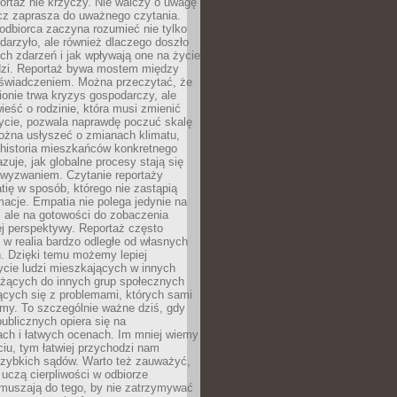
ortaż nie krzyczy. Nie walczy o uwagę
ecz zaprasza do uważnego czytania.
odbiorca zaczyna rozumieć nie tylko
ydarzyło, ale również dlaczego doszło
ch zdarzeń i jak wpływają one na życie
dzi. Reportaż bywa mostem między
oświadczeniem. Można przeczytać, że
ionie trwa kryzys gospodarczy, ale
ieść o rodzinie, która musi zmienić
życie, pozwala naprawdę poczuć skalę
ożna usłyszeć o zmianach klimatu,
 historia mieszkańców konkretnego
zuje, jak globalne procesy stają się
wyzwaniem. Czytanie reportaży
tię w sposób, którego nie zastąpią
rmacje. Empatia nie polega jedynie na
 ale na gotowości do zobaczenia
ej perspektywy. Reportaż często
 w realia bardzo odległe od własnych
. Dzięki temu możemy lepiej
ycie ludzi mieszkających w innych
eżących do innych grup społecznych
ących się z problemami, których sami
śmy. To szczególnie ważne dziś, gdy
publicznych opiera się na
ach i łatwych ocenach. Im mniej wiemy
iu, tym łatwiej przychodzi nam
zybkich sądów. Warto też zauważyć,
 uczą cierpliwości w odbiorze
Zmuszają do tego, by nie zatrzymywać