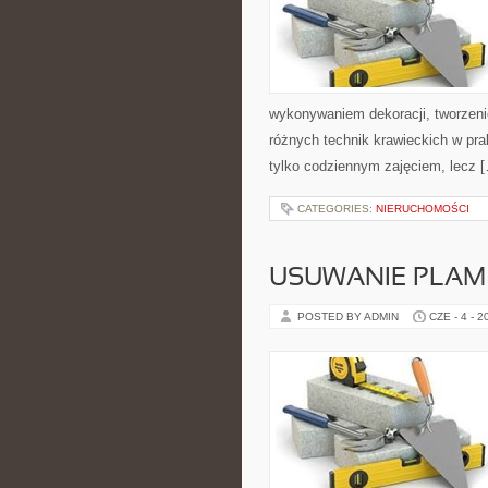
wykonywaniem dekoracji, tworzen
różnych technik krawieckich w pra
tylko codziennym zajęciem, lecz 
CATEGORIES:
NIERUCHOMOŚCI
USUWANIE PLAM
POSTED BY ADMIN
CZE - 4 - 2