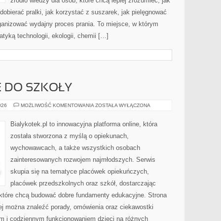
źródło wiedzy dla osób, które chcą lepiej zrozumieć, jak
dobierać pralki, jak korzystać z suszarek, jak pielęgnować
rganizować wydajny proces prania. To miejsce, w którym
tyką technologii, ekologii, chemii […]
 DO SZKOŁY
PRZYGOTOWANIE
026
MOŻLIWOŚĆ KOMENTOWANIA
ZOSTAŁA WYŁĄCZONA
DO
SZKOŁY
Bialykotek.pl to innowacyjna platforma online, która
została stworzona z myślą o opiekunach,
wychowawcach, a także wszystkich osobach
zainteresowanych rozwojem najmłodszych. Serwis
skupia się na tematyce placówek opiekuńczych,
placówek przedszkolnych oraz szkół, dostarczając
, które chcą budować dobre fundamenty edukacyjne. Strona
rej można znaleźć porady, omówienia oraz ciekawostki
m i codziennym funkcjonowaniem dzieci na różnych