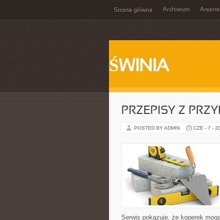
Archiwum
Arsena
Strona główna
ŚWINIA
PRZEPISY Z PRZ
POSTED BY ADMIN
CZE - 7 - 2
Serwis pokazuje, że koperek mog