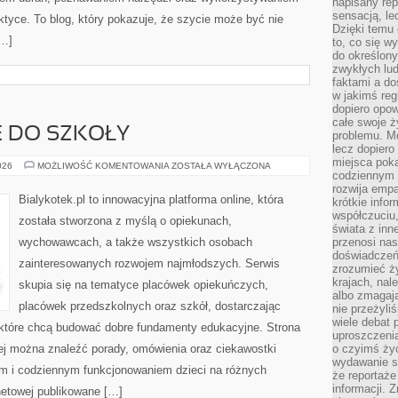
napisany rep
sensacją, l
ktyce. To blog, który pokazuje, że szycie może być nie
Dzięki temu 
[…]
to, co się w
do określony
zwykłych lu
faktami a d
w jakimś reg
dopiero opow
całe swoje 
 DO SZKOŁY
problemu. M
lecz dopiero
miejsca poka
PRZYGOTOWANIE
026
MOŻLIWOŚĆ KOMENTOWANIA
ZOSTAŁA WYŁĄCZONA
codziennym 
DO
SZKOŁY
rozwija empa
Bialykotek.pl to innowacyjna platforma online, która
krótkie info
współczuciu,
została stworzona z myślą o opiekunach,
świata z inn
wychowawcach, a także wszystkich osobach
przenosi nas
doświadczeń
zainteresowanych rozwojem najmłodszych. Serwis
zrozumieć ż
krajach, nal
skupia się na tematyce placówek opiekuńczych,
albo zmagaj
placówek przedszkolnych oraz szkół, dostarczając
nie przeżyli
wiele debat 
, które chcą budować dobre fundamenty edukacyjne. Strona
uproszczeni
rej można znaleźć porady, omówienia oraz ciekawostki
o czyimś życ
wydawanie s
m i codziennym funkcjonowaniem dzieci na różnych
że reportaże
informacji. 
rnetowej publikowane […]