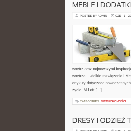
MEBLE I DODATK
POSTED BY ADMIN
CZE - 1 - 2
wnętrz oraz najnowszymi inspiracj
wnętrza – wielkie rozwiązania i 
artykuły dotyczące nowoczesnych 
życia. M-Loft […]
CATEGORIES:
NIERUCHOMOŚCI
DRESY I ODZIEŻ