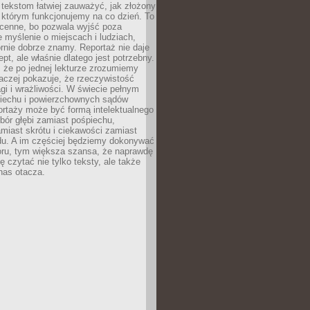
 tekstom łatwiej zauważyć, jak złożony
w którym funkcjonujemy na co dzień. To
 cenne, bo pozwala wyjść poza
 myślenie o miejscach i ludziach,
rnie dobrze znamy. Reportaż nie daje
ept, ale właśnie dlatego jest potrzebny.
, że po jednej lekturze zrozumiemy
aczej pokazuje, że rzeczywistość
i i wrażliwości. W świecie pełnym
piechu i powierzchownych sądów
ortaży może być formą intelektualnego
bór głębi zamiast pośpiechu,
miast skrótu i ciekawości zamiast
du. A im częściej będziemy dokonywać
oru, tym większa szansa, że naprawdę
 czytać nie tylko teksty, ale także
 nas otacza.