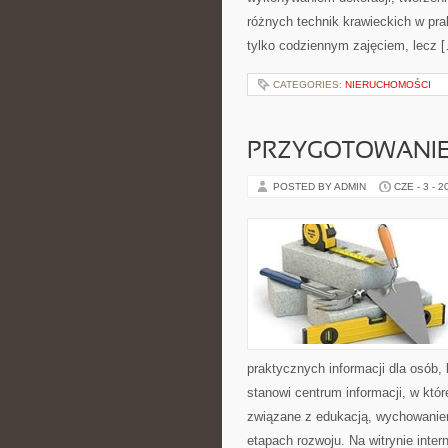
różnych technik krawieckich w pra
tylko codziennym zajęciem, lecz 
CATEGORIES:
NIERUCHOMOŚCI
PRZYGOTOWANIE
POSTED BY ADMIN
CZE - 3 - 2
praktycznych informacji dla osób
stanowi centrum informacji, w któ
związane z edukacją, wychowanie
etapach rozwoju. Na witrynie inte