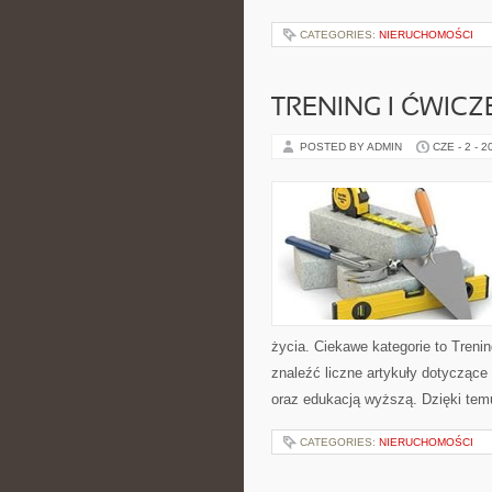
CATEGORIES:
NIERUCHOMOŚCI
TRENING I ĆWICZ
POSTED BY ADMIN
CZE - 2 - 2
życia. Ciekawe kategorie to Trenin
znaleźć liczne artykuły dotyczące t
oraz edukacją wyższą. Dzięki tem
CATEGORIES:
NIERUCHOMOŚCI