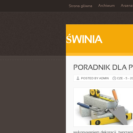
Archiwum
Arsena
Strona główna
ŚWINIA
PORADNIK DLA 
POSTED BY ADMIN
CZE - 5 - 2
wykonywaniem dekoracji, tworzen