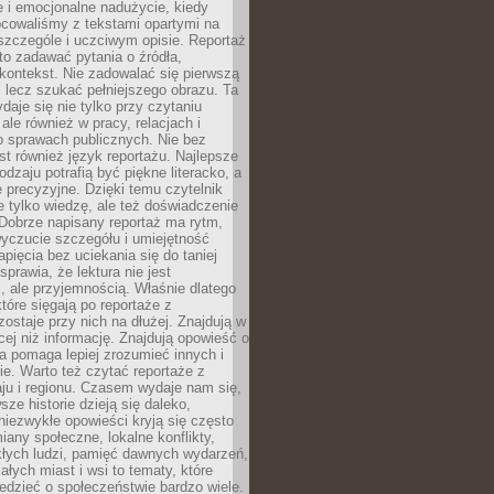
 i emocjonalne nadużycie, kiedy
bcowaliśmy z tekstami opartymi na
 szczególe i uczciwym opisie. Reportaż
to zadawać pytania o źródła,
kontekst. Nie zadowalać się pierwszą
 lecz szukać pełniejszego obrazu. Ta
daje się nie tylko przy czytaniu
ale również w pracy, relacjach i
 sprawach publicznych. Nie bez
st również język reportażu. Najlepsze
odzaju potrafią być piękne literacko, a
 precyzyjne. Dzięki temu czytelnik
e tylko wiedzę, ale też doświadczenie
Dobrze napisany reportaż ma rytm,
yczucie szczegółu i umiejętność
pięcia bez uciekania się do taniej
sprawia, że lektura nie jest
 ale przyjemnością. Właśnie dlatego
które sięgają po reportaże z
zostaje przy nich na dłużej. Znajdują w
cej niż informację. Znajdują opowieść o
ra pomaga lepiej zrozumieć innych i
e. Warto też czytać reportaże z
ju i regionu. Czasem wydaje nam się,
sze historie dzieją się daleko,
iezwykłe opowieści kryją się często
iany społeczne, lokalne konflikty,
kłych ludzi, pamięć dawnych wydarzeń,
łych miast i wsi to tematy, które
iedzieć o społeczeństwie bardzo wiele.