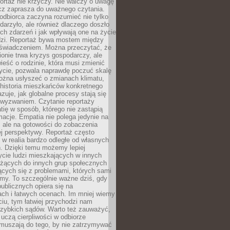
ortaż nie krzyczy. Nie walczy o uwagę
ecz zaprasza do uważnego czytania.
odbiorca zaczyna rozumieć nie tylko
ydarzyło, ale również dlaczego doszło
ch zdarzeń i jak wpływają one na życie
dzi. Reportaż bywa mostem między
oświadczeniem. Można przeczytać, że
ionie trwa kryzys gospodarczy, ale
ieść o rodzinie, która musi zmienić
życie, pozwala naprawdę poczuć skalę
ożna usłyszeć o zmianach klimatu,
 historia mieszkańców konkretnego
zuje, jak globalne procesy stają się
wyzwaniem. Czytanie reportaży
tię w sposób, którego nie zastąpią
rmacje. Empatia nie polega jedynie na
 ale na gotowości do zobaczenia
ej perspektywy. Reportaż często
 w realia bardzo odległe od własnych
. Dzięki temu możemy lepiej
ycie ludzi mieszkających w innych
eżących do innych grup społecznych
ących się z problemami, których sami
śmy. To szczególnie ważne dziś, gdy
publicznych opiera się na
ach i łatwych ocenach. Im mniej wiemy
iu, tym łatwiej przychodzi nam
zybkich sądów. Warto też zauważyć,
 uczą cierpliwości w odbiorze
Zmuszają do tego, by nie zatrzymywać