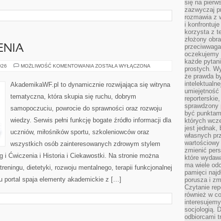
się na pierw
zazwyczaj pr
rozmawia z 
i konfrontuj
korzysta z t
złożony obra
przeciwwaga 
ENIA
oczekujemy 
każde pytani
TRENING
026
MOŻLIWOŚĆ KOMENTOWANIA
ZOSTAŁA WYŁĄCZONA
prostych. W
I
że prawda b
ĆWICZENIA
intelektualn
AkademikaWF.pl to dynamicznie rozwijająca się witryna
umiejętność 
tematyczna, która skupia się ruchu, dobrym
reporterskie
sprawdzony
samopoczuciu, powrocie do sprawności oraz rozwoju
być punktam
wiedzy. Serwis pełni funkcję bogate źródło informacji dla
których wcze
jest jednak,
uczniów, miłośników sportu, szkoleniowców oraz
własnych pr
wartościowy 
wszystkich osób zainteresowanych zdrowym stylem
zmienić pers
g i Ćwiczenia i Historia i Ciekawostki. Na stronie można
które wydawa
ma wiele odc
reningu, dietetyki, rozwoju mentalnego, terapii funkcjonalnej
pamięci najdł
u portal spaja elementy akademickie z […]
porusza i zm
Czytanie re
również w co
interesujemy
socjologią. 
odbiorcami t