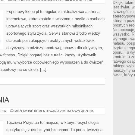
026
MOŻLIWOŚĆ KOMENTOWANIA
ZOSTAŁA WYŁĄCZONA
Dzięki takim
I
ODZIEŻ
jest świat, 
TRENINGOWA
EsportowySklep.pl to regularnie aktualizowana strona
szczególnie
stereotypowe
internetowa, która została stworzona z myślą o osobach
których pozo
prostych rec
uprawiających sport oraz wszystkich miłośnikach
Nie obiecuje
sportowego stylu życia. Serwis stanowi źródło wiedzy
wszystko. R
wymaga uwag
dla osób poszukujących praktycznych wskazówek
hałasu, poś
dotyczących odzieży sportowej, obuwia dla aktywnych,
czytanie rep
oporu. To wy
 fitness. Dzięki bogatej bazie treści każdy użytkownik
kontekstu za
łatwego osą
ogą mu w wyborze odpowiedniego wyposażenia do ćwiczeń.
takiego wyb
l sportowy na co dzień. […]
nauczymy się
świat, który
NIA
NOWINKI
 2026
MOŻLIWOŚĆ KOMENTOWANIA
ZOSTAŁA WYŁĄCZONA
I
BADANIA
Tęczowa Przystań to miejsce, w którym psychologia
spotyka się z osobistymi historiami. To portal tworzona