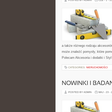
POSTED BY ADMIN
CZE - 1 - 2
a także różnego rodzaju akcesoriów
może znaleźć pomysły, które pom
Polecam Akcesoria i dodatki i Sty
CATEGORIES:
NIERUCHOMOŚCI
NOWINKI I BADA
POSTED BY ADMIN
MAJ - 23 -