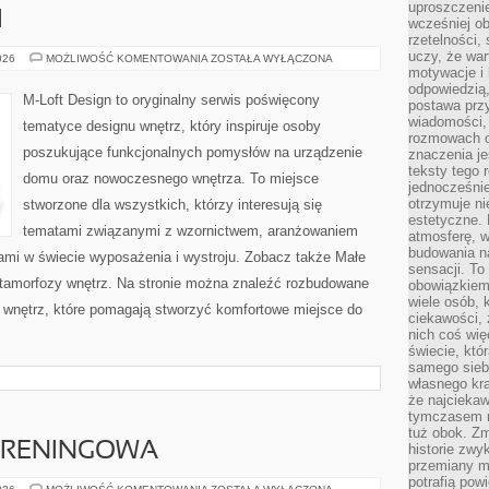
uproszczenie
I
wcześniej o
rzetelności,
uczy, że war
MEBLE
026
MOŻLIWOŚĆ KOMENTOWANIA
ZOSTAŁA WYŁĄCZONA
I
motywacje i 
DODATKI
odpowiedzią,
M-Loft Design to oryginalny serwis poświęcony
postawa przy
wiadomości, 
tematyce designu wnętrz, który inspiruje osoby
rozmowach o
poszukujące funkcjonalnych pomysłów na urządzenie
znaczenia je
teksty tego r
domu oraz nowoczesnego wnętrza. To miejsce
jednocześnie
otrzymuje ni
stworzone dla wszystkich, którzy interesują się
estetyczne. 
tematami związanymi z wzornictwem, aranżowaniem
atmosferę, w
budowania na
ami w świecie wyposażenia i wystroju. Zobacz także Małe
sensacji. To 
Metamorfozy wnętrz. Na stronie można znaleźć rozbudowane
obowiązkiem,
wiele osób, 
wnętrz, które pomagają stworzyć komfortowe miejsce do
ciekawości, 
nich coś wię
świecie, któ
samego siebi
własnego kra
że najciekaw
tymczasem n
tuż obok. Zm
 TRENINGOWA
historie zwy
przemiany ma
potrafią pow
DRESY