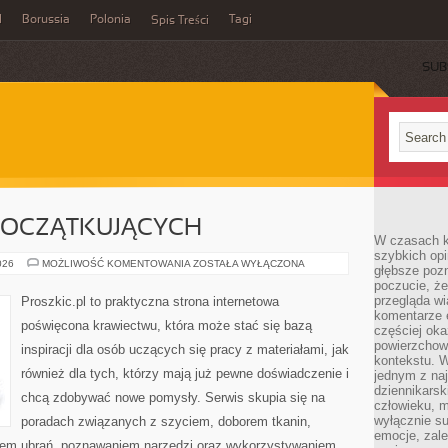
l
Borussia
Polonia
Tagi
Spis Treści
SUB
POCZĄTKUJĄCYCH
W czasach k
szybkich opi
PORADNIK
026
MOŻLIWOŚĆ KOMENTOWANIA
ZOSTAŁA WYŁĄCZONA
głębsze poz
DLA
poczucie, że
POCZĄTKUJĄCYCH
przegląda w
Proszkic.pl to praktyczna strona internetowa
komentarze 
poświęcona krawiectwu, która może stać się bazą
częściej oka
powierzchow
inspiracji dla osób uczących się pracy z materiałami, jak
kontekstu. W
również dla tych, którzy mają już pewne doświadczenie i
jednym z naj
dziennikarsk
chcą zdobywać nowe pomysły. Serwis skupia się na
człowieku, m
wyłącznie su
poradach związanych z szyciem, doborem tkanin,
emocje, zal
iem ubrań, poznawaniem narzędzi oraz wykorzystywaniem