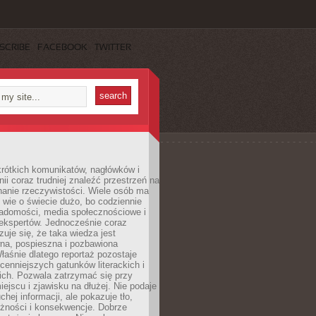
SCRIBE
FACEBOOK
TWITTER
rótkich komunikatów, nagłówków i
nii coraz trudniej znaleźć przestrzeń na
nanie rzeczywistości. Wiele osób ma
 wie o świecie dużo, bo codziennie
iadomości, media społecznościowe i
ekspertów. Jednocześnie coraz
zuje się, że taka wiedza jest
na, pospieszna i pozbawiona
łaśnie dlatego reportaż pozostaje
cenniejszych gatunków literackich i
ich. Pozwala zatrzymać się przy
iejscu i zjawisku na dłużej. Nie podaje
chej informacji, ale pokazuje tło,
eżności i konsekwencje. Dobrze