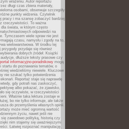
szym wrażeniu. Autor reportażu
zez długi czas zbiera materiały,
wieloma osobami, obserwuje szczegóły
e różne punkty widzenia. Czytelnik
ej pracy i ma szansę zobaczyć bardziej
z rzeczywistości. To ważna
dla świata, w którym często
natychmiastowych odpowiedzi na
e. Tymczasem wiele spraw nie jest
ymagają czasu, namysłu i zgody na to,
ywa wielowarstwowa. W środku tej
ej przygody przydaje się również
wybierania dobrych źródeł. Książki
, audycje, dłuższe teksty prasowe czy
portal informacyjno-poradnikowy
mogą
i startu do poznawania tematów, o
śniej wiedzieliśmy niewiele. Kluczowe
 by nie szukać tylko potwierdzenia
zekonań. Reportaż staje się naprawdę
wtedy, gdy potrafi nas zaskoczyć,
pektywę albo pokazać, że zjawisko,
ło się oczywiste, w rzeczywistości
ieni. Właśnie taka lektura zostaje w
użej, bo nie tylko informuje, ale także
usza do przemyślenia własnych opinii.
portaży może mieć ogromną wartość
dziennym życiu, nawet jeśli nie
 się zawodowo polityką, historią czy
Dzięki nim stajemy się uważniejszymi
reści. Łatwiej rozpoznać manipulację,