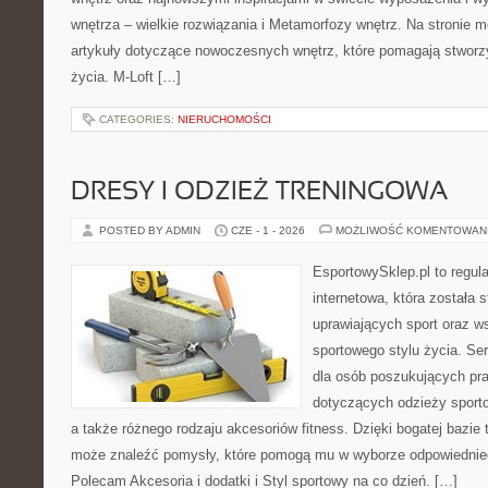
wnętrza – wielkie rozwiązania i Metamorfozy wnętrz. Na stronie
artykuły dotyczące nowoczesnych wnętrz, które pomagają stworz
życia. M-Loft […]
CATEGORIES:
NIERUCHOMOŚCI
DRESY I ODZIEŻ TRENINGOWA
POSTED BY ADMIN
CZE - 1 - 2026
MOŻLIWOŚĆ KOMENTOWAN
EsportowySklep.pl to regula
internetowa, która została
uprawiających sport oraz w
sportowego stylu życia. Se
dla osób poszukujących p
dotyczących odzieży sporto
a także różnego rodzaju akcesoriów fitness. Dzięki bogatej bazie
może znaleźć pomysły, które pomogą mu w wyborze odpowiednie
Polecam Akcesoria i dodatki i Styl sportowy na co dzień. […]