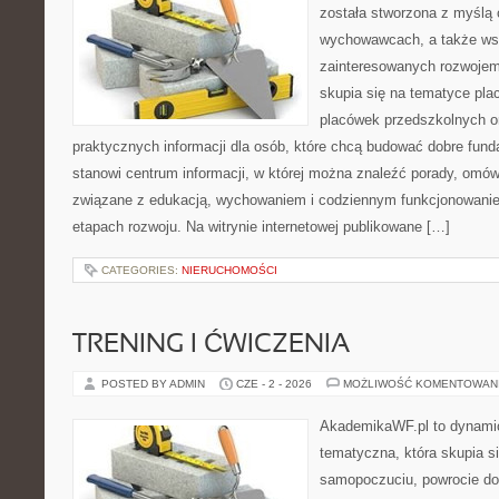
została stworzona z myślą 
wychowawcach, a także ws
zainteresowanych rozwojem
skupia się na tematyce pl
placówek przedszkolnych or
praktycznych informacji dla osób, które chcą budować dobre fun
stanowi centrum informacji, w której można znaleźć porady, omów
związane z edukacją, wychowaniem i codziennym funkcjonowanie
etapach rozwoju. Na witrynie internetowej publikowane […]
CATEGORIES:
NIERUCHOMOŚCI
TRENING I ĆWICZENIA
POSTED BY ADMIN
CZE - 2 - 2026
MOŻLIWOŚĆ KOMENTOWAN
AkademikaWF.pl to dynamicz
tematyczna, która skupia s
samopoczuciu, powrocie do