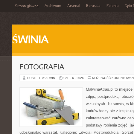
Archiwum
Arsenal
Borussia
Polonia
Strona główna
Spis 
ŚWINIA
FOTOGRAFIA
POSTED BY ADMIN
CZE - 6 - 2026
MOŻLIWOŚĆ KOMENTOWAN
MalwinaAtras.pl to miejsce 
zdjęć, postprodukcji obrazó
wizualnych. To serwis, w k
kadrów łączy się z inspiruj
zainteresować zarówno osob
podstawy robienia zdjęć, jak
udoskonalać warsztat. Kategorie: Edycja i Postprodukcja i Sprzę