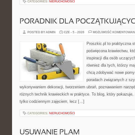
CATEGORIES:
NIERUCHOMOŚCI
PORADNIK DLA POCZĄTKUJĄCY
POSTED BY ADMIN
CZE - 5 - 2026
MOŻLIWOŚĆ KOMENTOWAN
Proszkic.pl to praktyczna s
poświęcona krawiectwu, któ
inspiracji dla osób uczącyc
również dla tych, którzy m
chcą zdobywać nowe pomysł
poradach związanych z szy
wykonywaniem dekoracji, tworzeniem ubrań, poznawaniem narzę
różnych technik krawieckich w praktyce. To blog, który pokazuje,
tylko codziennym zajęciem, lecz […]
CATEGORIES:
NIERUCHOMOŚCI
USUWANIE PLAM