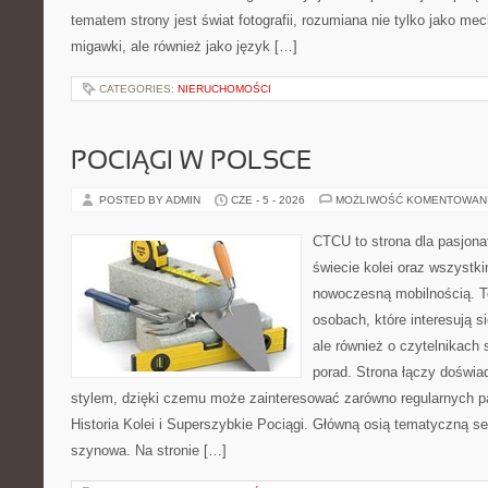
tematem strony jest świat fotografii, rozumiana nie tylko jako m
migawki, ale również jako język […]
CATEGORIES:
NIERUCHOMOŚCI
POCIĄGI W POLSCE
POSTED BY ADMIN
CZE - 5 - 2026
MOŻLIWOŚĆ KOMENTOWAN
CTCU to strona dla pasjonat
świecie kolei oraz wszystki
nowoczesną mobilnością. To
osobach, które interesują s
ale również o czytelnikach
porad. Strona łączy doświa
stylem, dzięki czemu może zainteresować zarówno regularnych pa
Historia Kolei i Superszybkie Pociągi. Główną osią tematyczną s
szynowa. Na stronie […]