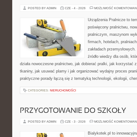
POSTED BY ADMIN
CZE - 4 - 2026
MOŻLIWOŚĆ KOMENTOWAN
Urządzenia Pralnicze to te
poświęcony pralnictwu, n
pralniczym, maszynom wy
firmach, hotelach, pralniac
zakładach przemysłowych. 
źródło wiedzy dla osób, któ
działa nowoczesne pralnictwo, jak dobierać pralki, jak korzystać 
tkaniny, jak usuwać plamy i jak organizować wydajny proces pran
praktyczne porady łączą się z tematyką technologii, ekologii, che
CATEGORIES:
NIERUCHOMOŚCI
PRZYGOTOWANIE DO SZKOŁY
POSTED BY ADMIN
CZE - 3 - 2026
MOŻLIWOŚĆ KOMENTOWAN
Bialykotek.pl to innowacyjna