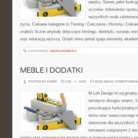
wiedzy. Serwis pełni funkcję
uczniów, miłośników sportu
wszystkich osób zaintere
życia. Ciekawe kategorie to Trening i Ćwiczenia i Historia i Ciek
znaleźć liczne artykuły dotyczące treningu, dietetyki, rozwoju men
oraz edukacją wyższą. Dzięki temu portal spaja elementy akadem
CATEGORIES:
NIERUCHOMOŚCI
MEBLE I DODATKI
POSTED BY ADMIN
CZE - 1 - 2026
MOŻLIWOŚĆ KOMENTOWAN
M-Loft Design to oryginaln
tematyce designu wnętrz, kt
poszukujące funkcjonalnyc
domu oraz nowoczesnego w
stworzone dla wszystkich, k
tematami związanymi z wz
wnętrz oraz najnowszymi inspiracjami w świecie wyposażenia i w