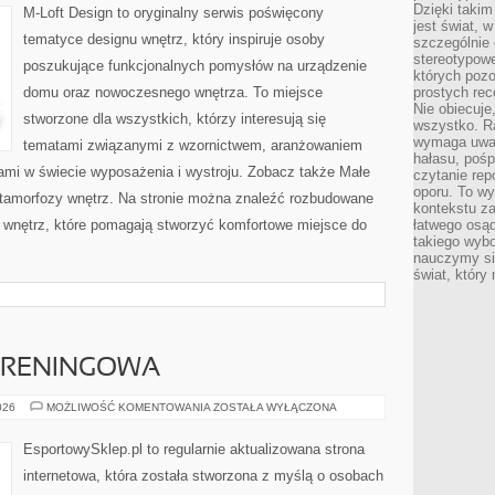
Dzięki takim
M-Loft Design to oryginalny serwis poświęcony
jest świat, 
tematyce designu wnętrz, który inspiruje osoby
szczególnie
stereotypowe
poszukujące funkcjonalnych pomysłów na urządzenie
których pozo
domu oraz nowoczesnego wnętrza. To miejsce
prostych rec
Nie obiecuje
stworzone dla wszystkich, którzy interesują się
wszystko. R
wymaga uwag
tematami związanymi z wzornictwem, aranżowaniem
hałasu, poś
ami w świecie wyposażenia i wystroju. Zobacz także Małe
czytanie rep
oporu. To wy
Metamorfozy wnętrz. Na stronie można znaleźć rozbudowane
kontekstu za
wnętrz, które pomagają stworzyć komfortowe miejsce do
łatwego osą
takiego wyb
nauczymy się
świat, który
 TRENINGOWA
DRESY
026
MOŻLIWOŚĆ KOMENTOWANIA
ZOSTAŁA WYŁĄCZONA
I
ODZIEŻ
TRENINGOWA
EsportowySklep.pl to regularnie aktualizowana strona
internetowa, która została stworzona z myślą o osobach