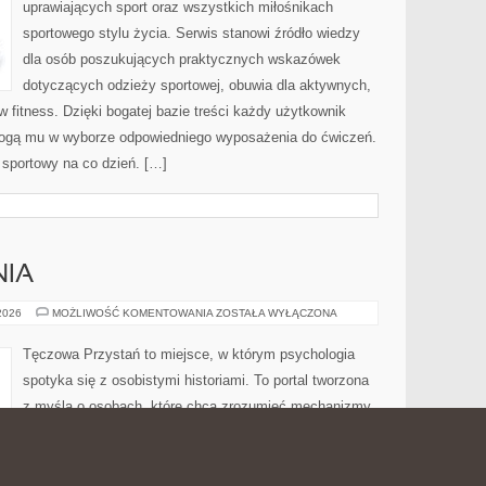
uprawiających sport oraz wszystkich miłośnikach
sportowego stylu życia. Serwis stanowi źródło wiedzy
dla osób poszukujących praktycznych wskazówek
dotyczących odzieży sportowej, obuwia dla aktywnych,
 fitness. Dzięki bogatej bazie treści każdy użytkownik
ogą mu w wyborze odpowiedniego wyposażenia do ćwiczeń.
l sportowy na co dzień. […]
NIA
NOWINKI
 2026
MOŻLIWOŚĆ KOMENTOWANIA
ZOSTAŁA WYŁĄCZONA
I
BADANIA
Tęczowa Przystań to miejsce, w którym psychologia
spotyka się z osobistymi historiami. To portal tworzona
z myślą o osobach, które chcą zrozumieć mechanizmy
zachowania. Nazwa Tęczowa Przystań dobrze oddaje
sens tego miejsca, ponieważ kojarzy się z akceptacją, a
jednocześnie zaprasza do refleksji nad tym, co dzieje