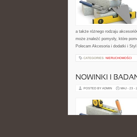
a także różnego rodzaju akcesoriów
może znaleźć pomysły, które pom
Polecam Akcesoria i dodatki i Sty
CATEGORIES:
NIERUCHOMOŚCI
NOWINKI I BADA
POSTED BY ADMIN
MAJ - 23 -