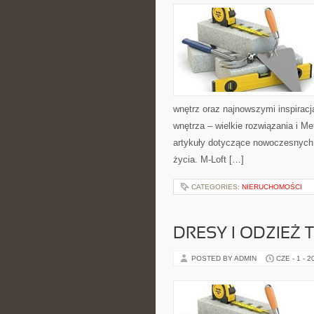
wnętrz oraz najnowszymi inspiracj
wnętrza – wielkie rozwiązania i 
artykuły dotyczące nowoczesnych 
życia. M-Loft […]
CATEGORIES:
NIERUCHOMOŚCI
DRESY I ODZIEŻ
POSTED BY ADMIN
CZE - 1 - 2