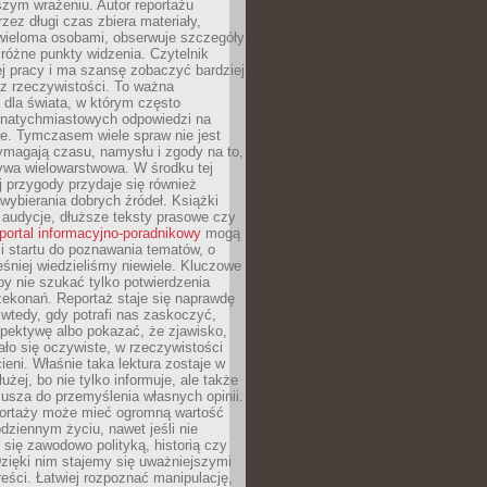
szym wrażeniu. Autor reportażu
zez długi czas zbiera materiały,
wieloma osobami, obserwuje szczegóły
e różne punkty widzenia. Czytelnik
ej pracy i ma szansę zobaczyć bardziej
z rzeczywistości. To ważna
dla świata, w którym często
natychmiastowych odpowiedzi na
e. Tymczasem wiele spraw nie jest
ymagają czasu, namysłu i zgody na to,
ywa wielowarstwowa. W środku tej
ej przygody przydaje się również
wybierania dobrych źródeł. Książki
, audycje, dłuższe teksty prasowe czy
portal informacyjno-poradnikowy
mogą
i startu do poznawania tematów, o
śniej wiedzieliśmy niewiele. Kluczowe
 by nie szukać tylko potwierdzenia
zekonań. Reportaż staje się naprawdę
wtedy, gdy potrafi nas zaskoczyć,
pektywę albo pokazać, że zjawisko,
ło się oczywiste, w rzeczywistości
ieni. Właśnie taka lektura zostaje w
użej, bo nie tylko informuje, ale także
usza do przemyślenia własnych opinii.
portaży może mieć ogromną wartość
dziennym życiu, nawet jeśli nie
 się zawodowo polityką, historią czy
Dzięki nim stajemy się uważniejszymi
reści. Łatwiej rozpoznać manipulację,