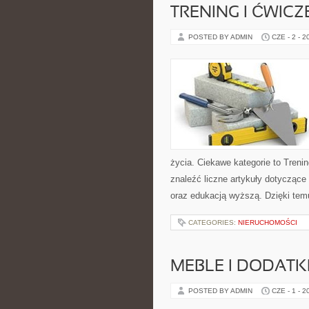
TRENING I ĆWICZ
POSTED BY ADMIN
CZE - 2 - 2
życia. Ciekawe kategorie to Trenin
znaleźć liczne artykuły dotyczące t
oraz edukacją wyższą. Dzięki tem
CATEGORIES:
NIERUCHOMOŚCI
MEBLE I DODATK
POSTED BY ADMIN
CZE - 1 - 2