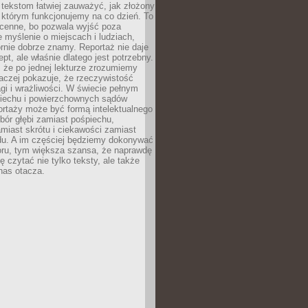
 tekstom łatwiej zauważyć, jak złożony
w którym funkcjonujemy na co dzień. To
 cenne, bo pozwala wyjść poza
 myślenie o miejscach i ludziach,
rnie dobrze znamy. Reportaż nie daje
ept, ale właśnie dlatego jest potrzebny.
, że po jednej lekturze zrozumiemy
aczej pokazuje, że rzeczywistość
i i wrażliwości. W świecie pełnym
piechu i powierzchownych sądów
ortaży może być formą intelektualnego
bór głębi zamiast pośpiechu,
miast skrótu i ciekawości zamiast
du. A im częściej będziemy dokonywać
oru, tym większa szansa, że naprawdę
 czytać nie tylko teksty, ale także
 nas otacza.