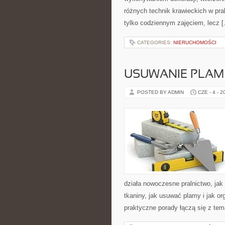
różnych technik krawieckich w pra
tylko codziennym zajęciem, lecz 
CATEGORIES:
NIERUCHOMOŚCI
USUWANIE PLAM
POSTED BY ADMIN
CZE - 4 - 2
działa nowoczesne pralnictwo, jak 
tkaniny, jak usuwać plamy i jak o
praktyczne porady łączą się z tema