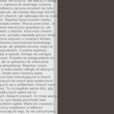
ortaż nie krzyczy. Nie walczy o uwagę
ecz zaprasza do uważnego czytania.
odbiorca zaczyna rozumieć nie tylko
ydarzyło, ale również dlaczego doszło
ch zdarzeń i jak wpływają one na życie
dzi. Reportaż bywa mostem między
oświadczeniem. Można przeczytać, że
ionie trwa kryzys gospodarczy, ale
ieść o rodzinie, która musi zmienić
życie, pozwala naprawdę poczuć skalę
ożna usłyszeć o zmianach klimatu,
 historia mieszkańców konkretnego
zuje, jak globalne procesy stają się
wyzwaniem. Czytanie reportaży
tię w sposób, którego nie zastąpią
rmacje. Empatia nie polega jedynie na
 ale na gotowości do zobaczenia
ej perspektywy. Reportaż często
 w realia bardzo odległe od własnych
. Dzięki temu możemy lepiej
ycie ludzi mieszkających w innych
eżących do innych grup społecznych
ących się z problemami, których sami
śmy. To szczególnie ważne dziś, gdy
publicznych opiera się na
ach i łatwych ocenach. Im mniej wiemy
iu, tym łatwiej przychodzi nam
zybkich sądów. Warto też zauważyć,
 uczą cierpliwości w odbiorze
Zmuszają do tego, by nie zatrzymywać