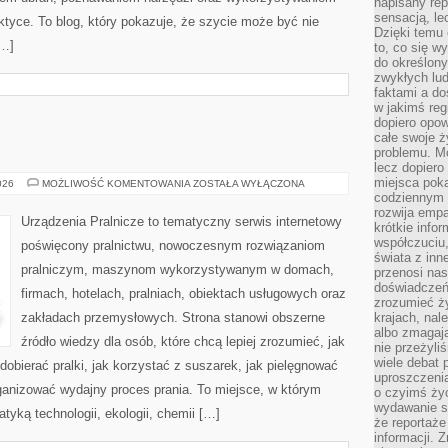
napisany rep
sensacją, l
ktyce. To blog, który pokazuje, że szycie może być nie
Dzięki temu 
[…]
to, co się w
do określony
zwykłych lu
faktami a d
w jakimś reg
dopiero opow
całe swoje 
problemu. M
lecz dopiero
miejsca poka
USUWANIE
026
MOŻLIWOŚĆ KOMENTOWANIA
ZOSTAŁA WYŁĄCZONA
PLAM
codziennym 
rozwija empa
Urządzenia Pralnicze to tematyczny serwis internetowy
krótkie info
współczuciu,
poświęcony pralnictwu, nowoczesnym rozwiązaniom
świata z inn
pralniczym, maszynom wykorzystywanym w domach,
przenosi nas
doświadczeń
firmach, hotelach, pralniach, obiektach usługowych oraz
zrozumieć ż
zakładach przemysłowych. Strona stanowi obszerne
krajach, nal
albo zmagaj
źródło wiedzy dla osób, które chcą lepiej zrozumieć, jak
nie przeżyli
wiele debat 
dobierać pralki, jak korzystać z suszarek, jak pielęgnować
uproszczeni
rganizować wydajny proces prania. To miejsce, w którym
o czyimś życ
wydawanie s
tyką technologii, ekologii, chemii […]
że reportaże
informacji. 