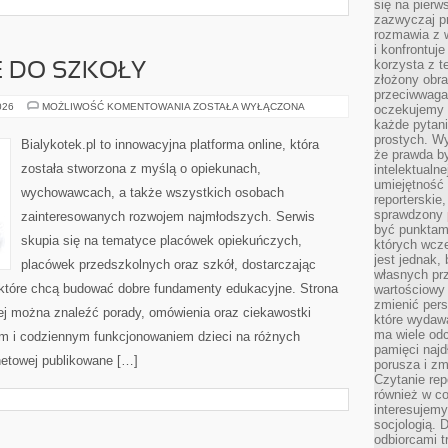
się na pierw
zazwyczaj pr
rozmawia z 
i konfrontuj
korzysta z t
 DO SZKOŁY
złożony obra
przeciwwaga 
PRZYGOTOWANIE
026
MOŻLIWOŚĆ KOMENTOWANIA
ZOSTAŁA WYŁĄCZONA
oczekujemy 
DO
każde pytani
SZKOŁY
prostych. W
Bialykotek.pl to innowacyjna platforma online, która
że prawda b
została stworzona z myślą o opiekunach,
intelektualn
umiejętność 
wychowawcach, a także wszystkich osobach
reporterskie
sprawdzony
zainteresowanych rozwojem najmłodszych. Serwis
być punktam
skupia się na tematyce placówek opiekuńczych,
których wcze
jest jednak,
placówek przedszkolnych oraz szkół, dostarczając
własnych pr
, które chcą budować dobre fundamenty edukacyjne. Strona
wartościowy 
zmienić pers
rej można znaleźć porady, omówienia oraz ciekawostki
które wydawa
ma wiele odc
m i codziennym funkcjonowaniem dzieci na różnych
pamięci najdł
rnetowej publikowane […]
porusza i zm
Czytanie re
również w co
interesujemy
socjologią. 
odbiorcami t