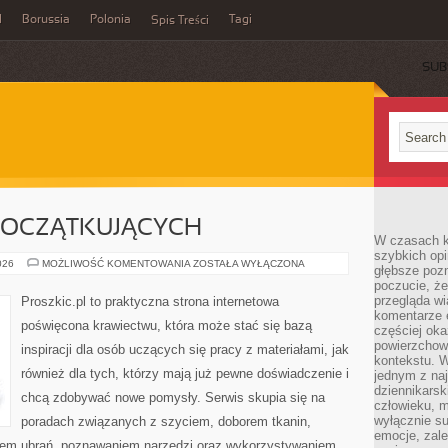
l
Borussia
Polonia
Tagi
Spis Treści
SUB
POCZĄTKUJĄCYCH
W czasach k
szybkich opi
PORADNIK
026
MOŻLIWOŚĆ KOMENTOWANIA
ZOSTAŁA WYŁĄCZONA
głębsze poz
DLA
poczucie, że
POCZĄTKUJĄCYCH
przegląda w
Proszkic.pl to praktyczna strona internetowa
komentarze 
poświęcona krawiectwu, która może stać się bazą
częściej oka
powierzchow
inspiracji dla osób uczących się pracy z materiałami, jak
kontekstu. W
również dla tych, którzy mają już pewne doświadczenie i
jednym z naj
dziennikarsk
chcą zdobywać nowe pomysły. Serwis skupia się na
człowieku, m
wyłącznie su
poradach związanych z szyciem, doborem tkanin,
emocje, zal
iem ubrań, poznawaniem narzędzi oraz wykorzystywaniem