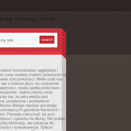
SCRIBE
FACEBOOK
TWITTER
rótkich komunikatów, nagłówków i
nii coraz trudniej znaleźć przestrzeń na
nanie rzeczywistości. Wiele osób ma
 wie o świecie dużo, bo codziennie
iadomości, media społecznościowe i
ekspertów. Jednocześnie coraz
zuje się, że taka wiedza jest
na, pospieszna i pozbawiona
łaśnie dlatego reportaż pozostaje
cenniejszych gatunków literackich i
ich. Pozwala zatrzymać się przy
iejscu i zjawisku na dłużej. Nie podaje
chej informacji, ale pokazuje tło,
eżności i konsekwencje. Dobrze