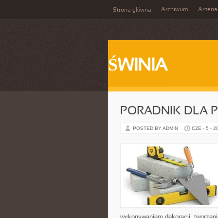
Archiwum
Arsena
Strona główna
ŚWINIA
PORADNIK DLA 
POSTED BY ADMIN
CZE - 5 - 2
wykonywaniem dekoracji, tworzen