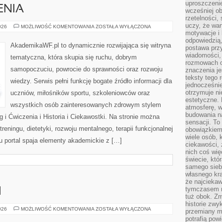
uproszczenie
ENIA
wcześniej o
rzetelności,
uczy, że war
TRENING
026
MOŻLIWOŚĆ KOMENTOWANIA
ZOSTAŁA WYŁĄCZONA
I
motywacje i 
ĆWICZENIA
odpowiedzią,
AkademikaWF.pl to dynamicznie rozwijająca się witryna
postawa przy
wiadomości, 
tematyczna, która skupia się ruchu, dobrym
rozmowach o
samopoczuciu, powrocie do sprawności oraz rozwoju
znaczenia je
teksty tego r
wiedzy. Serwis pełni funkcję bogate źródło informacji dla
jednocześnie
otrzymuje ni
uczniów, miłośników sportu, szkoleniowców oraz
estetyczne. 
wszystkich osób zainteresowanych zdrowym stylem
atmosferę, w
budowania na
g i Ćwiczenia i Historia i Ciekawostki. Na stronie można
sensacji. To 
reningu, dietetyki, rozwoju mentalnego, terapii funkcjonalnej
obowiązkiem,
wiele osób, 
u portal spaja elementy akademickie z […]
ciekawości, 
nich coś wię
świecie, któ
samego siebi
własnego kra
że najciekaw
tymczasem n
I
tuż obok. Zm
historie zwy
MEBLE
026
MOŻLIWOŚĆ KOMENTOWANIA
ZOSTAŁA WYŁĄCZONA
przemiany ma
I
potrafią pow
DODATKI