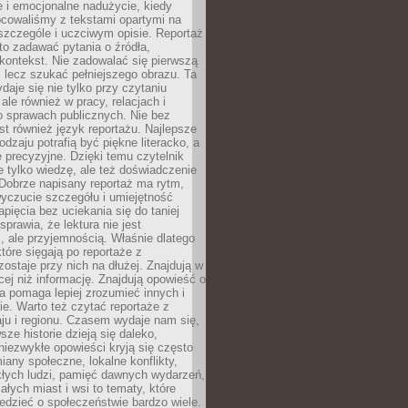
 i emocjonalne nadużycie, kiedy
bcowaliśmy z tekstami opartymi na
 szczególe i uczciwym opisie. Reportaż
to zadawać pytania o źródła,
kontekst. Nie zadowalać się pierwszą
 lecz szukać pełniejszego obrazu. Ta
daje się nie tylko przy czytaniu
ale również w pracy, relacjach i
 sprawach publicznych. Nie bez
st również język reportażu. Najlepsze
odzaju potrafią być piękne literacko, a
 precyzyjne. Dzięki temu czytelnik
e tylko wiedzę, ale też doświadczenie
Dobrze napisany reportaż ma rytm,
yczucie szczegółu i umiejętność
pięcia bez uciekania się do taniej
sprawia, że lektura nie jest
 ale przyjemnością. Właśnie dlatego
które sięgają po reportaże z
zostaje przy nich na dłużej. Znajdują w
cej niż informację. Znajdują opowieść o
ra pomaga lepiej zrozumieć innych i
e. Warto też czytać reportaże z
ju i regionu. Czasem wydaje nam się,
sze historie dzieją się daleko,
iezwykłe opowieści kryją się często
iany społeczne, lokalne konflikty,
kłych ludzi, pamięć dawnych wydarzeń,
łych miast i wsi to tematy, które
iedzieć o społeczeństwie bardzo wiele.