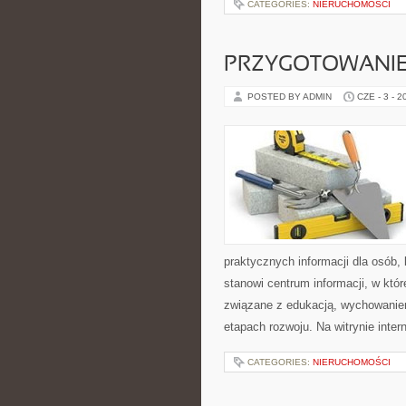
CATEGORIES:
NIERUCHOMOŚCI
PRZYGOTOWANIE
POSTED BY ADMIN
CZE - 3 - 2
praktycznych informacji dla osób
stanowi centrum informacji, w któ
związane z edukacją, wychowanie
etapach rozwoju. Na witrynie inte
CATEGORIES:
NIERUCHOMOŚCI