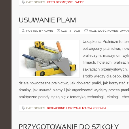
CATEGORIES:
KETO BEZMIĘSNE I WEGE
USUWANIE PLAM
POSTED BY ADMIN
CZE - 4 - 2026
MOŻLIWOŚĆ KOMENTOWAN
Urządzenia Pralnicze to te
poświęcony pralnictwu, n
pralniczym, maszynom wy
firmach, hotelach, pralniac
zakładach przemysłowych. 
źródło wiedzy dla osób, któ
działa nowoczesne pralnictwo, jak dobierać pralki, jak korzystać 
tkaniny, jak usuwać plamy i jak organizować wydajny proces pran
praktyczne porady łączą się z tematyką technologii, ekologii, che
CATEGORIES:
BIOHACKING I OPTYMALIZACJA ZDROWIA
PRZYGOTOWANIE DO SZKOŁY