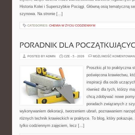
Historia Kolei i Superszybkie Pociągi. Główną osią tematyczną s
szynowa. Na stronie […]
CATEGORIES:
CHEMIA W ŻYCIU CODZIENNYM
PORADNIK DLA POCZĄTKUJĄCY
POSTED BY ADMIN
CZE - 5 - 2026
MOŻLIWOŚĆ KOMENTOWAN
Proszkic.pl to praktyczna s
poświęcona krawiectwu, któ
inspiracji dla osób uczącyc
również dla tych, którzy m
chcą zdobywać nowe pomysł
poradach związanych z szy
wykonywaniem dekoracji, tworzeniem ubrań, poznawaniem narzę
różnych technik krawieckich w praktyce. To blog, który pokazuje,
tylko codziennym zajęciem, lecz […]