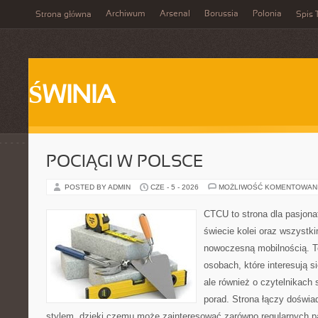
Archiwum
Arsenal
Borussia
Polonia
Strona główna
Spis 
ŚWINIA
POCIĄGI W POLSCE
POSTED BY ADMIN
CZE - 5 - 2026
MOŻLIWOŚĆ KOMENTOWAN
CTCU to strona dla pasjonat
świecie kolei oraz wszystki
nowoczesną mobilnością. To
osobach, które interesują s
ale również o czytelnikach
porad. Strona łączy doświa
stylem, dzięki czemu może zainteresować zarówno regularnych pa