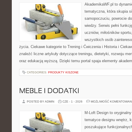
AkademikaWF.pl to dynamicz
tematyczna, która skupia s
samopoczuciu, powrocie do
wiedzy. Serwis pełni funkcję
uczniów, miłośników sportu
wszystkich osób zaintere
życia. Ciekawe kategorie to Trening i Ćwiczenia i Historia i Ciek
znaleźć liczne artykuły dotyczące treningu, dietetyki, rozwoju men
oraz edukacją wyższą. Dzięki temu portal spaja elementy akadem
CATEGORIES:
PRODUKTY KISZONE
MEBLE I DODATKI
POSTED BY ADMIN
CZE - 1 - 2026
MOŻLIWOŚĆ KOMENTOWAN
M-Loft Design to oryginaln
tematyce designu wnętrz, kt
poszukujące funkcjonalnyc