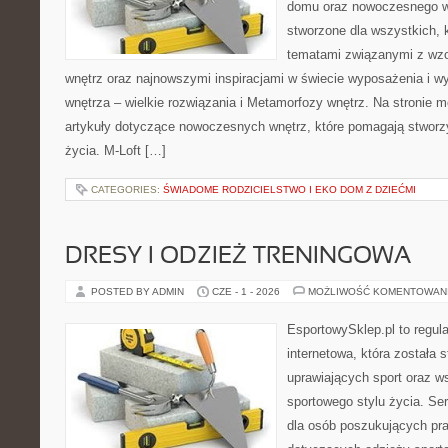
domu oraz nowoczesnego w
stworzone dla wszystkich, k
tematami związanymi z wz
wnętrz oraz najnowszymi inspiracjami w świecie wyposażenia i w
wnętrza – wielkie rozwiązania i Metamorfozy wnętrz. Na stronie
artykuły dotyczące nowoczesnych wnętrz, które pomagają stworz
życia. M-Loft […]
CATEGORIES:
ŚWIADOME RODZICIELSTWO I EKO DOM Z DZIEĆMI
DRESY I ODZIEŻ TRENINGOWA
POSTED BY ADMIN
CZE - 1 - 2026
MOŻLIWOŚĆ KOMENTOWAN
EsportowySklep.pl to regula
internetowa, która została
uprawiających sport oraz w
sportowego stylu życia. Se
dla osób poszukujących p