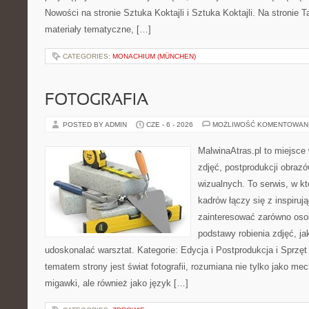
Nowości na stronie Sztuka Koktajli i Sztuka Koktajli. Na stronie 
materiały tematyczne, […]
CATEGORIES:
MONACHIUM (MÜNCHEN)
FOTOGRAFIA
POSTED BY ADMIN
CZE - 6 - 2026
MOŻLIWOŚĆ KOMENTOWAN
MalwinaAtras.pl to miejsce 
zdjęć, postprodukcji obrazó
wizualnych. To serwis, w k
kadrów łączy się z inspiruj
zainteresować zarówno osob
podstawy robienia zdjęć, jak
udoskonalać warsztat. Kategorie: Edycja i Postprodukcja i Sprzę
tematem strony jest świat fotografii, rozumiana nie tylko jako m
migawki, ale również jako język […]