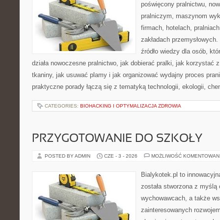
poświęcony pralnictwu, n
pralniczym, maszynom wy
firmach, hotelach, pralniac
zakładach przemysłowych. 
źródło wiedzy dla osób, któ
działa nowoczesne pralnictwo, jak dobierać pralki, jak korzystać 
tkaniny, jak usuwać plamy i jak organizować wydajny proces pran
praktyczne porady łączą się z tematyką technologii, ekologii, che
CATEGORIES:
BIOHACKING I OPTYMALIZACJA ZDROWIA
PRZYGOTOWANIE DO SZKOŁY
POSTED BY ADMIN
CZE - 3 - 2026
MOŻLIWOŚĆ KOMENTOWAN
Bialykotek.pl to innowacyjna
została stworzona z myślą 
wychowawcach, a także ws
zainteresowanych rozwojem