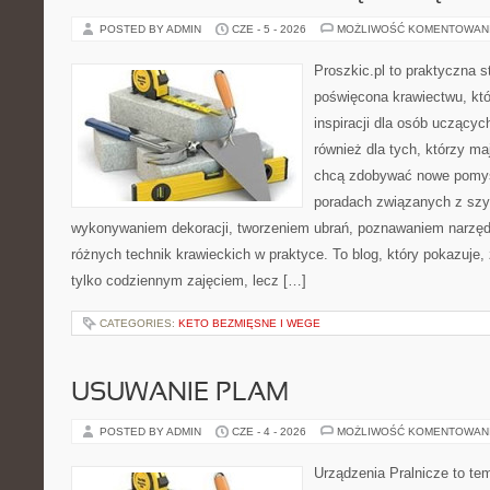
POSTED BY ADMIN
CZE - 5 - 2026
MOŻLIWOŚĆ KOMENTOWAN
Proszkic.pl to praktyczna s
poświęcona krawiectwu, któ
inspiracji dla osób uczącyc
również dla tych, którzy m
chcą zdobywać nowe pomysł
poradach związanych z szy
wykonywaniem dekoracji, tworzeniem ubrań, poznawaniem narzę
różnych technik krawieckich w praktyce. To blog, który pokazuje,
tylko codziennym zajęciem, lecz […]
CATEGORIES:
KETO BEZMIĘSNE I WEGE
USUWANIE PLAM
POSTED BY ADMIN
CZE - 4 - 2026
MOŻLIWOŚĆ KOMENTOWAN
Urządzenia Pralnicze to te