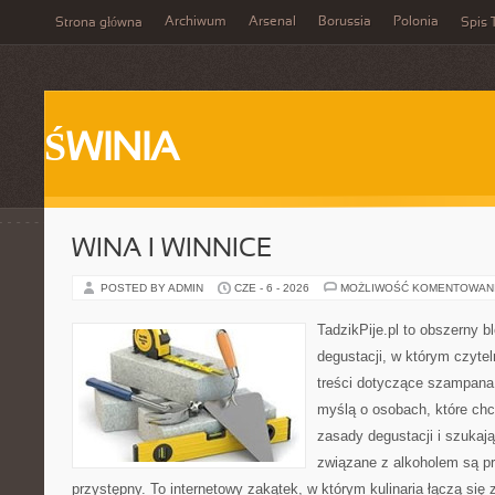
Archiwum
Arsenal
Borussia
Polonia
Strona główna
Spis 
ŚWINIA
WINA I WINNICE
POSTED BY ADMIN
CZE - 6 - 2026
MOŻLIWOŚĆ KOMENTOWAN
TadzikPije.pl to obszerny b
degustacji, w którym czytel
treści dotyczące szampana.
myślą o osobach, które ch
zasady degustacji i szukaj
związane z alkoholem są p
przystępny. To internetowy zakątek, w którym kulinaria łączą si