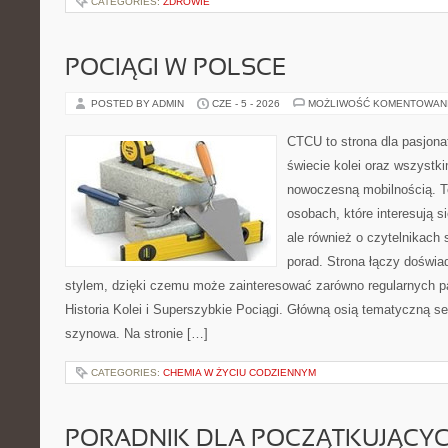
CATEGORIES:
ZDROWIE
POCIĄGI W POLSCE
POSTED BY ADMIN
CZE - 5 - 2026
MOŻLIWOŚĆ KOMENTOWAN
CTCU to strona dla pasjonat
świecie kolei oraz wszystki
nowoczesną mobilnością. To
osobach, które interesują s
ale również o czytelnikach
porad. Strona łączy doświa
stylem, dzięki czemu może zainteresować zarówno regularnych pa
Historia Kolei i Superszybkie Pociągi. Główną osią tematyczną s
szynowa. Na stronie […]
CATEGORIES:
CHEMIA W ŻYCIU CODZIENNYM
PORADNIK DLA POCZĄTKUJĄCY