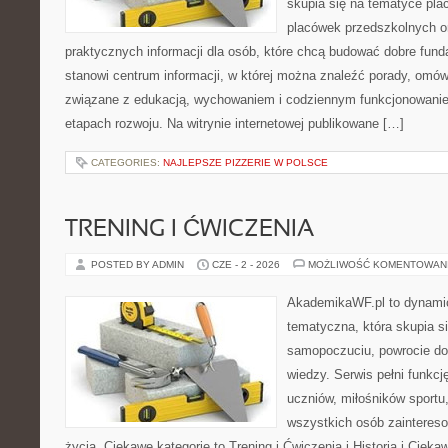
skupia się na tematyce pl
placówek przedszkolnych or
praktycznych informacji dla osób, które chcą budować dobre fun
stanowi centrum informacji, w której można znaleźć porady, omów
związane z edukacją, wychowaniem i codziennym funkcjonowanie
etapach rozwoju. Na witrynie internetowej publikowane […]
CATEGORIES:
NAJLEPSZE PIZZERIE W POLSCE
TRENING I ĆWICZENIA
POSTED BY ADMIN
CZE - 2 - 2026
MOŻLIWOŚĆ KOMENTOWAN
AkademikaWF.pl to dynamicz
tematyczna, która skupia s
samopoczuciu, powrocie do
wiedzy. Serwis pełni funkcję
uczniów, miłośników sportu
wszystkich osób zaintere
życia. Ciekawe kategorie to Trening i Ćwiczenia i Historia i Ciek