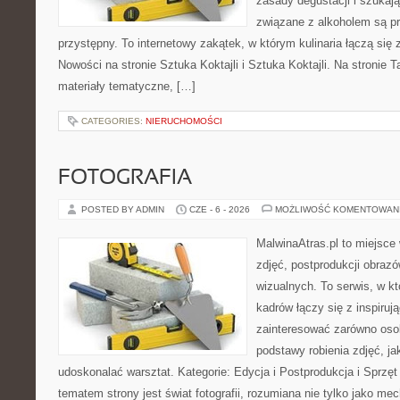
zasady degustacji i szukaj
związane z alkoholem są p
przystępny. To internetowy zakątek, w którym kulinaria łączą si
Nowości na stronie Sztuka Koktajli i Sztuka Koktajli. Na stronie 
materiały tematyczne, […]
CATEGORIES:
NIERUCHOMOŚCI
FOTOGRAFIA
POSTED BY ADMIN
CZE - 6 - 2026
MOŻLIWOŚĆ KOMENTOWAN
MalwinaAtras.pl to miejsce 
zdjęć, postprodukcji obrazó
wizualnych. To serwis, w k
kadrów łączy się z inspiruj
zainteresować zarówno osob
podstawy robienia zdjęć, jak
udoskonalać warsztat. Kategorie: Edycja i Postprodukcja i Sprzę
tematem strony jest świat fotografii, rozumiana nie tylko jako m