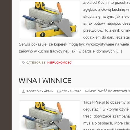
Zioła od Kuchni to przestrz
zgłębiać ziołową kuchnię w
skupia się na tym, jak ziel
smak potraw, napojów, des
przetworów. To zielnik onlin
dodatkiem do dań, lecz sta
Serwis pokazuje, że koperek mogą być wykorzystywane na wiele
zarówno w kuchni tradycyjnej, jak i w bardziej domowych […]
CATEGORIES:
NIERUCHOMOŚCI
WINA I WINNICE
POSTED BY ADMIN
CZE - 6 - 2026
MOŻLIWOŚĆ KOMENTOWAN
TadzikPije.pl to obszerny b
degustacji, w którym czytel
treści dotyczące szampana.
myślą o osobach, które ch