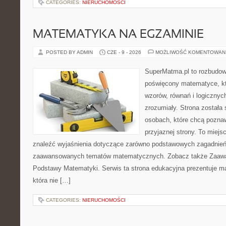
CATEGORIES:
NIERUCHOMOŚCI
MATEMATYKA NA EGZAMINIE
POSTED BY ADMIN
CZE - 9 - 2026
MOŻLIWOŚĆ KOMENTOWAN
SuperMatma.pl to rozbudow
poświęcony matematyce, któ
wzorów, równań i logicznyc
zrozumiały. Strona została
osobach, które chcą poznaw
przyjaznej strony. To miej
znaleźć wyjaśnienia dotyczące zarówno podstawowych zagadnień, 
zaawansowanych tematów matematycznych. Zobacz także Zaaw
Podstawy Matematyki. Serwis ta strona edukacyjna prezentuje m
która nie […]
CATEGORIES:
NIERUCHOMOŚCI