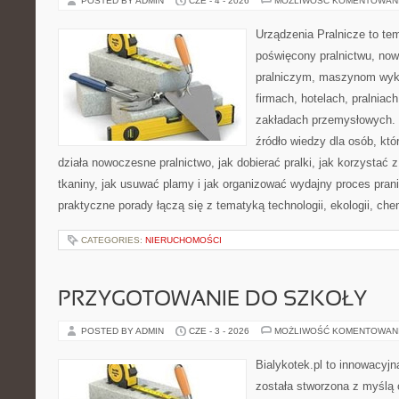
POSTED BY ADMIN
CZE - 4 - 2026
MOŻLIWOŚĆ KOMENTOWAN
Urządzenia Pralnicze to te
poświęcony pralnictwu, n
pralniczym, maszynom wy
firmach, hotelach, pralniac
zakładach przemysłowych. 
źródło wiedzy dla osób, któ
działa nowoczesne pralnictwo, jak dobierać pralki, jak korzystać 
tkaniny, jak usuwać plamy i jak organizować wydajny proces pran
praktyczne porady łączą się z tematyką technologii, ekologii, che
CATEGORIES:
NIERUCHOMOŚCI
PRZYGOTOWANIE DO SZKOŁY
POSTED BY ADMIN
CZE - 3 - 2026
MOŻLIWOŚĆ KOMENTOWAN
Bialykotek.pl to innowacyjna
została stworzona z myślą 