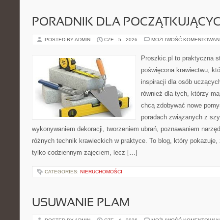
PORADNIK DLA POCZĄTKUJĄCY
POSTED BY ADMIN
CZE - 5 - 2026
MOŻLIWOŚĆ KOMENTOWAN
Proszkic.pl to praktyczna s
poświęcona krawiectwu, któ
inspiracji dla osób uczącyc
również dla tych, którzy m
chcą zdobywać nowe pomysł
poradach związanych z szy
wykonywaniem dekoracji, tworzeniem ubrań, poznawaniem narzę
różnych technik krawieckich w praktyce. To blog, który pokazuje,
tylko codziennym zajęciem, lecz […]
CATEGORIES:
NIERUCHOMOŚCI
USUWANIE PLAM