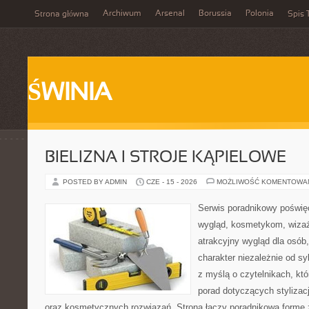
Archiwum
Arsenal
Borussia
Polonia
Strona główna
Spis 
ŚWINIA
BIELIZNA I STROJE KĄPIELOWE
POSTED BY ADMIN
CZE - 15 - 2026
MOŻLIWOŚĆ KOMENTOWA
Serwis poradnikowy poświęc
wygląd, kosmetykom, wiza
atrakcyjny wygląd dla osób
charakter niezależnie od sy
z myślą o czytelnikach, kt
porad dotyczących stylizacji
oraz kosmetycznych rozwiązań. Strona łączy poradnikową formę 