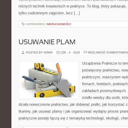
różnych technik krawieckich w praktyce. To blog, który pokazuje,
tylko codziennym zajęciem, lecz […]
CATEGORIES:
NIERUCHOMOŚCI
USUWANIE PLAM
POSTED BY ADMIN
CZE - 4 - 2026
MOŻLIWOŚĆ KOMENTOWAN
Urządzenia Pralnicze to te
poświęcony pralnictwu, n
pralniczym, maszynom wy
firmach, hotelach, pralniac
zakładach przemysłowych. 
źródło wiedzy dla osób, któ
działa nowoczesne pralnictwo, jak dobierać pralki, jak korzystać 
tkaniny, jak usuwać plamy i jak organizować wydajny proces pran
praktyczne porady łączą się z tematyką technologii, ekologii, che