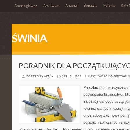
Archiwum
Arsenal
Borussia
Polonia
Strona główna
Spis 
ŚWINIA
PORADNIK DLA POCZĄTKUJĄCY
POSTED BY ADMIN
CZE - 5 - 2026
MOŻLIWOŚĆ KOMENTOWAN
Proszkic.pl to praktyczna s
poświęcona krawiectwu, któ
inspiracji dla osób uczącyc
również dla tych, którzy m
chcą zdobywać nowe pomysł
poradach związanych z szy
wykonywaniem dekoracji, tworzeniem ubrań, poznawaniem narzę