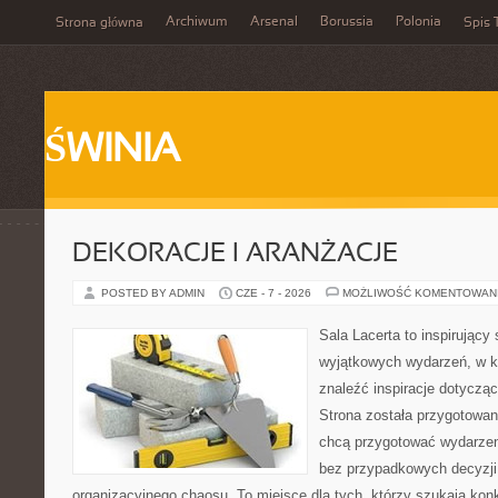
Archiwum
Arsenal
Borussia
Polonia
Strona główna
Spis 
ŚWINIA
DEKORACJE I ARANŻACJE
POSTED BY ADMIN
CZE - 7 - 2026
MOŻLIWOŚĆ KOMENTOWAN
Sala Lacerta to inspirujący
wyjątkowych wydarzeń, w k
znaleźć inspiracje dotyczą
Strona została przygotowan
chcą przygotować wydarzen
bez przypadkowych decyzji,
organizacyjnego chaosu. To miejsce dla tych, którzy szukają kon