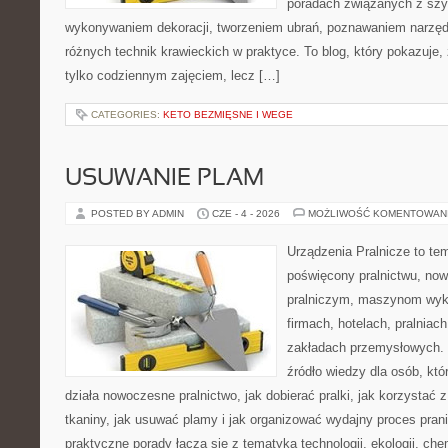
poradach związanych z szy
wykonywaniem dekoracji, tworzeniem ubrań, poznawaniem narzę
różnych technik krawieckich w praktyce. To blog, który pokazuje,
tylko codziennym zajęciem, lecz […]
CATEGORIES:
KETO BEZMIĘSNE I WEGE
USUWANIE PLAM
POSTED BY ADMIN
CZE - 4 - 2026
MOŻLIWOŚĆ KOMENTOWAN
Urządzenia Pralnicze to te
poświęcony pralnictwu, n
pralniczym, maszynom wy
firmach, hotelach, pralniac
zakładach przemysłowych. 
źródło wiedzy dla osób, któ
działa nowoczesne pralnictwo, jak dobierać pralki, jak korzystać 
tkaniny, jak usuwać plamy i jak organizować wydajny proces pran
praktyczne porady łączą się z tematyką technologii, ekologii, che