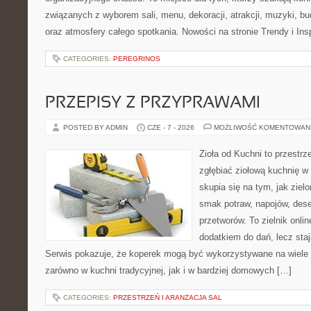
związanych z wyborem sali, menu, dekoracji, atrakcji, muzyki, b
oraz atmosfery całego spotkania. Nowości na stronie Trendy i Insp
CATEGORIES:
PEREGRINOS
PRZEPISY Z PRZYPRAWAMI
POSTED BY ADMIN
CZE - 7 - 2026
MOŻLIWOŚĆ KOMENTOWAN
Zioła od Kuchni to przestrz
zgłębiać ziołową kuchnię w
skupia się na tym, jak ziel
smak potraw, napojów, des
przetworów. To zielnik onlin
dodatkiem do dań, lecz sta
Serwis pokazuje, że koperek mogą być wykorzystywane na wiele
zarówno w kuchni tradycyjnej, jak i w bardziej domowych […]
CATEGORIES:
PRZESTRZEŃ I ARANŻACJA SAL