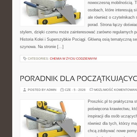
nowoczesną mobilnością. To
osobach, które interesują s
ale również o czytelnikach
porad. Strona łączy doświa
stylem, dzięki czemu może zainteresować zarówno regularnych pa
Historia Kolei i Superszybkie Pociągi. Główną osią tematyczną s
szynowa. Na stronie […]
CATEGORIES:
CHEMIA W ŻYCIU CODZIENNYM
PORADNIK DLA POCZĄTKUJĄCY
POSTED BY ADMIN
CZE - 5 - 2026
MOŻLIWOŚĆ KOMENTOWAN
Proszkic.pl to praktyczna s
poświęcona krawiectwu, któ
inspiracji dla osób uczącyc
również dla tych, którzy m
chcą zdobywać nowe pomysł