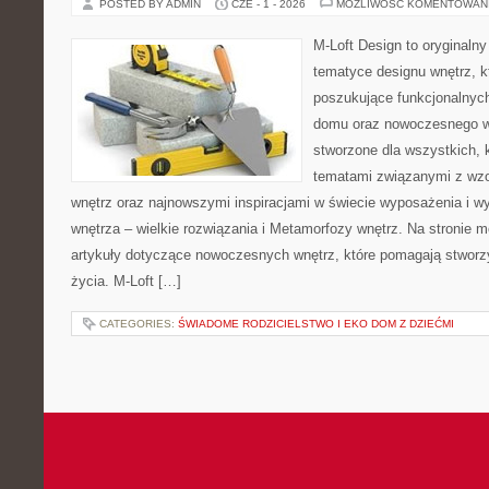
POSTED BY ADMIN
CZE - 1 - 2026
MOŻLIWOŚĆ KOMENTOWAN
M-Loft Design to oryginaln
tematyce designu wnętrz, kt
poszukujące funkcjonalnyc
domu oraz nowoczesnego w
stworzone dla wszystkich, k
tematami związanymi z wz
wnętrz oraz najnowszymi inspiracjami w świecie wyposażenia i w
wnętrza – wielkie rozwiązania i Metamorfozy wnętrz. Na stronie
artykuły dotyczące nowoczesnych wnętrz, które pomagają stworz
życia. M-Loft […]
CATEGORIES:
ŚWIADOME RODZICIELSTWO I EKO DOM Z DZIEĆMI