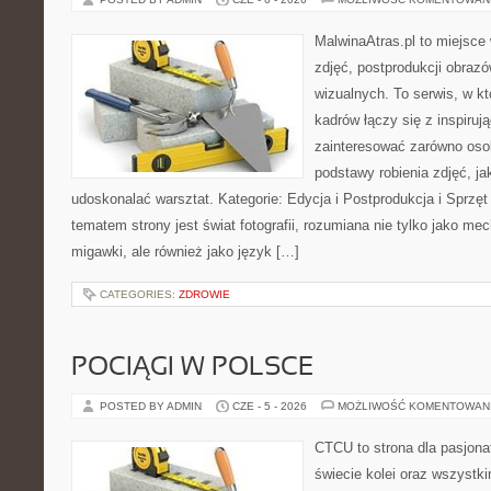
MalwinaAtras.pl to miejsce 
zdjęć, postprodukcji obrazó
wizualnych. To serwis, w k
kadrów łączy się z inspiruj
zainteresować zarówno osob
podstawy robienia zdjęć, jak
udoskonalać warsztat. Kategorie: Edycja i Postprodukcja i Sprzę
tematem strony jest świat fotografii, rozumiana nie tylko jako m
migawki, ale również jako język […]
CATEGORIES:
ZDROWIE
POCIĄGI W POLSCE
POSTED BY ADMIN
CZE - 5 - 2026
MOŻLIWOŚĆ KOMENTOWAN
CTCU to strona dla pasjonat
świecie kolei oraz wszystki