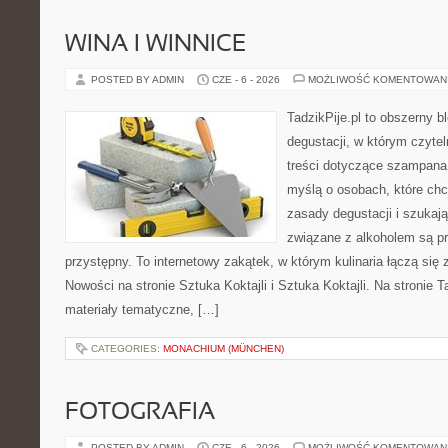
WINA I WINNICE
POSTED BY ADMIN
CZE - 6 - 2026
MOŻLIWOŚĆ KOMENTOWAN
TadzikPije.pl to obszerny b
degustacji, w którym czytel
treści dotyczące szampana.
myślą o osobach, które ch
zasady degustacji i szukaj
związane z alkoholem są p
przystępny. To internetowy zakątek, w którym kulinaria łączą si
Nowości na stronie Sztuka Koktajli i Sztuka Koktajli. Na stronie 
materiały tematyczne, […]
CATEGORIES:
MONACHIUM (MÜNCHEN)
FOTOGRAFIA
POSTED BY ADMIN
CZE - 6 - 2026
MOŻLIWOŚĆ KOMENTOWAN