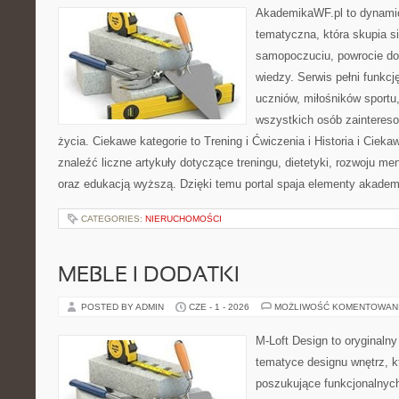
AkademikaWF.pl to dynamicz
tematyczna, która skupia s
samopoczuciu, powrocie do
wiedzy. Serwis pełni funkcję
uczniów, miłośników sportu
wszystkich osób zaintere
życia. Ciekawe kategorie to Trening i Ćwiczenia i Historia i Ciek
znaleźć liczne artykuły dotyczące treningu, dietetyki, rozwoju men
oraz edukacją wyższą. Dzięki temu portal spaja elementy akadem
CATEGORIES:
NIERUCHOMOŚCI
MEBLE I DODATKI
POSTED BY ADMIN
CZE - 1 - 2026
MOŻLIWOŚĆ KOMENTOWAN
M-Loft Design to oryginaln
tematyce designu wnętrz, kt
poszukujące funkcjonalnyc