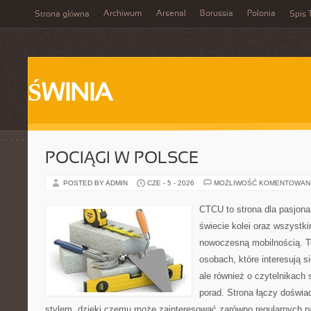
Archiwum
Arsenal
Borussia
Polonia
Strona główna
Spis 
ŚWINIA
POCIĄGI W POLSCE
POSTED BY ADMIN
CZE - 5 - 2026
MOŻLIWOŚĆ KOMENTOWAN
CTCU to strona dla pasjonat
świecie kolei oraz wszystki
nowoczesną mobilnością. To
osobach, które interesują s
ale również o czytelnikach
porad. Strona łączy doświa
stylem, dzięki czemu może zainteresować zarówno regularnych pa