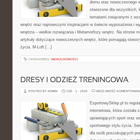
domu oraz nowoczesnego w
stworzone dla wszystkich, k
tematami związanymi z wz
wnętrz oraz najnowszymi inspiracjami w świecie wyposażenia i w
wnętrza – wielkie rozwiązania i Metamorfozy wnętrz. Na stronie
artykuły dotyczące nowoczesnych wnętrz, które pomagają stworz
życia. M-Loft […]
CATEGORIES:
NIERUCHOMOŚCI
DRESY I ODZIEŻ TRENINGOWA
POSTED BY ADMIN
CZE - 1 - 2026
MOŻLIWOŚĆ KOMENTOWAN
EsportowySklep.pl to regula
internetowa, która została
uprawiających sport oraz w
sportowego stylu życia. Se
dla osób poszukujących p