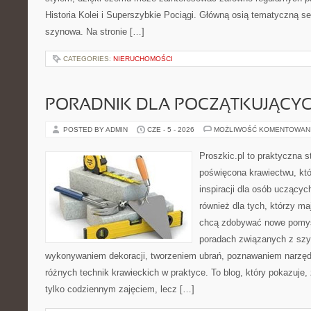
Historia Kolei i Superszybkie Pociągi. Główną osią tematyczną s
szynowa. Na stronie […]
CATEGORIES:
NIERUCHOMOŚCI
PORADNIK DLA POCZĄTKUJĄCY
POSTED BY ADMIN
CZE - 5 - 2026
MOŻLIWOŚĆ KOMENTOWAN
Proszkic.pl to praktyczna s
poświęcona krawiectwu, któ
inspiracji dla osób uczącyc
również dla tych, którzy m
chcą zdobywać nowe pomysł
poradach związanych z szy
wykonywaniem dekoracji, tworzeniem ubrań, poznawaniem narzę
różnych technik krawieckich w praktyce. To blog, który pokazuje,
tylko codziennym zajęciem, lecz […]