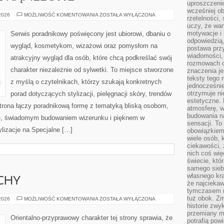
uproszczenie
wcześniej o
BIELIZNA
 2026
MOŻLIWOŚĆ KOMENTOWANIA
ZOSTAŁA WYŁĄCZONA
rzetelności,
I
uczy, że war
STROJE
KĄPIELOWE
motywacje i 
Serwis poradnikowy poświęcony jest ubiorowi, dbaniu o
odpowiedzią,
wygląd, kosmetykom, wizażowi oraz pomysłom na
postawa przy
wiadomości, 
atrakcyjny wygląd dla osób, które chcą podkreślać swój
rozmowach o
charakter niezależnie od sylwetki. To miejsce stworzone
znaczenia je
teksty tego r
z myślą o czytelnikach, którzy szukają konkretnych
jednocześnie
otrzymuje ni
porad dotyczących stylizacji, pielęgnacji skóry, trendów
estetyczne. 
rona łączy poradnikową formę z tematyką bliską osobom,
atmosferę, w
budowania na
ize, świadomym budowaniem wizerunku i pięknem w
sensacji. To 
lizacje na Specjalne […]
obowiązkiem,
wiele osób, 
ciekawości, 
nich coś wię
świecie, któ
samego siebi
własnego kra
CHY
że najciekaw
tymczasem n
tuż obok. Zm
PERFUMY
 2026
MOŻLIWOŚĆ KOMENTOWANIA
ZOSTAŁA WYŁĄCZONA
I
historie zwy
ZAPACHY
przemiany ma
Orientalno-przyprawowy charakter tej strony sprawia, że
potrafią pow