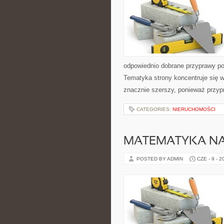
odpowiednio dobrane przyprawy pot
Tematyka strony koncentruje się w
znacznie szerszy, ponieważ przyp
CATEGORIES:
NIERUCHOMOŚCI
MATEMATYKA NA
POSTED BY ADMIN
CZE - 9 - 2