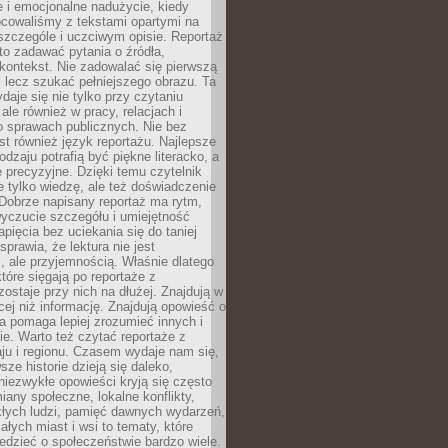
 i emocjonalne nadużycie, kiedy
bcowaliśmy z tekstami opartymi na
 szczególe i uczciwym opisie. Reportaż
to zadawać pytania o źródła,
kontekst. Nie zadowalać się pierwszą
 lecz szukać pełniejszego obrazu. Ta
daje się nie tylko przy czytaniu
ale również w pracy, relacjach i
 sprawach publicznych. Nie bez
st również język reportażu. Najlepsze
odzaju potrafią być piękne literacko, a
 precyzyjne. Dzięki temu czytelnik
e tylko wiedzę, ale też doświadczenie
Dobrze napisany reportaż ma rytm,
yczucie szczegółu i umiejętność
pięcia bez uciekania się do taniej
sprawia, że lektura nie jest
 ale przyjemnością. Właśnie dlatego
które sięgają po reportaże z
zostaje przy nich na dłużej. Znajdują w
cej niż informację. Znajdują opowieść o
ra pomaga lepiej zrozumieć innych i
e. Warto też czytać reportaże z
ju i regionu. Czasem wydaje nam się,
sze historie dzieją się daleko,
iezwykłe opowieści kryją się często
iany społeczne, lokalne konflikty,
kłych ludzi, pamięć dawnych wydarzeń,
łych miast i wsi to tematy, które
iedzieć o społeczeństwie bardzo wiele.