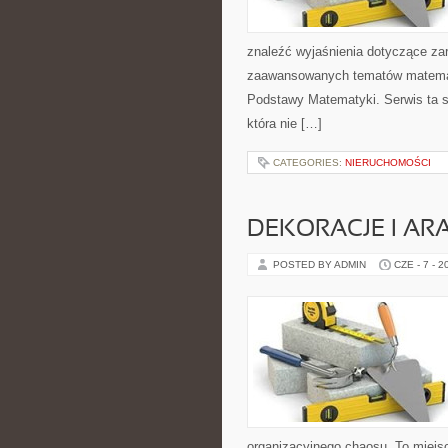
znaleźć wyjaśnienia dotyczące za
zaawansowanych tematów matema
Podstawy Matematyki. Serwis ta s
która nie […]
CATEGORIES:
NIERUCHOMOŚCI
DEKORACJE I AR
POSTED BY ADMIN
CZE - 7 - 2
organizacyjnego chaosu. To miejsc