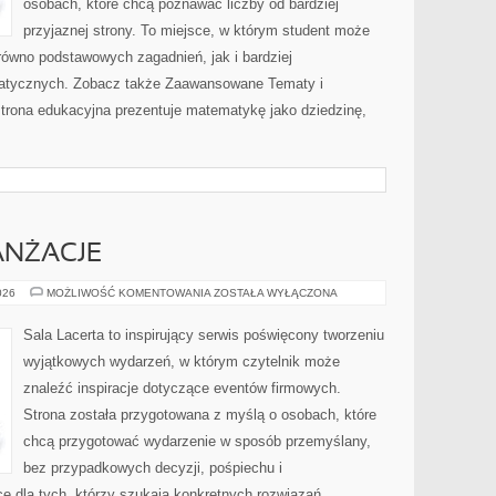
osobach, które chcą poznawać liczby od bardziej
przyjaznej strony. To miejsce, w którym student może
równo podstawowych zagadnień, jak i bardziej
tycznych. Zobacz także Zaawansowane Tematy i
trona edukacyjna prezentuje matematykę jako dziedzinę,
ANŻACJE
DEKORACJE
026
MOŻLIWOŚĆ KOMENTOWANIA
ZOSTAŁA WYŁĄCZONA
I
ARANŻACJE
Sala Lacerta to inspirujący serwis poświęcony tworzeniu
wyjątkowych wydarzeń, w którym czytelnik może
znaleźć inspiracje dotyczące eventów firmowych.
Strona została przygotowana z myślą o osobach, które
chcą przygotować wydarzenie w sposób przemyślany,
bez przypadkowych decyzji, pośpiechu i
e dla tych, którzy szukają konkretnych rozwiązań