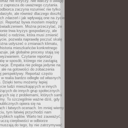
ortaż nie krzyczy. Nie walczy o uwagę
ecz zaprasza do uważnego czytania.
odbiorca zaczyna rozumieć nie tylko
ydarzyło, ale również dlaczego doszło
ch zdarzeń i jak wpływają one na życie
dzi. Reportaż bywa mostem między
oświadczeniem. Można przeczytać, że
ionie trwa kryzys gospodarczy, ale
ieść o rodzinie, która musi zmienić
życie, pozwala naprawdę poczuć skalę
ożna usłyszeć o zmianach klimatu,
 historia mieszkańców konkretnego
zuje, jak globalne procesy stają się
wyzwaniem. Czytanie reportaży
tię w sposób, którego nie zastąpią
rmacje. Empatia nie polega jedynie na
 ale na gotowości do zobaczenia
ej perspektywy. Reportaż często
 w realia bardzo odległe od własnych
. Dzięki temu możemy lepiej
ycie ludzi mieszkających w innych
eżących do innych grup społecznych
ących się z problemami, których sami
śmy. To szczególnie ważne dziś, gdy
publicznych opiera się na
ach i łatwych ocenach. Im mniej wiemy
iu, tym łatwiej przychodzi nam
zybkich sądów. Warto też zauważyć,
 uczą cierpliwości w odbiorze
Zmuszają do tego, by nie zatrzymywać