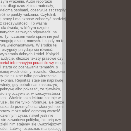
szym wrażeniu. Autor reportażu
zez długi czas zbiera materiały,
wieloma osobami, obserwuje szczegóły
e różne punkty widzenia. Czytelnik
ej pracy i ma szansę zobaczyć bardziej
z rzeczywistości. To ważna
dla świata, w którym często
natychmiastowych odpowiedzi na
e. Tymczasem wiele spraw nie jest
ymagają czasu, namysłu i zgody na to,
ywa wielowarstwowa. W środku tej
ej przygody przydaje się również
wybierania dobrych źródeł. Książki
, audycje, dłuższe teksty prasowe czy
portal informacyjno-poradnikowy
mogą
i startu do poznawania tematów, o
śniej wiedzieliśmy niewiele. Kluczowe
 by nie szukać tylko potwierdzenia
zekonań. Reportaż staje się naprawdę
wtedy, gdy potrafi nas zaskoczyć,
pektywę albo pokazać, że zjawisko,
ło się oczywiste, w rzeczywistości
ieni. Właśnie taka lektura zostaje w
użej, bo nie tylko informuje, ale także
usza do przemyślenia własnych opinii.
portaży może mieć ogromną wartość
dziennym życiu, nawet jeśli nie
 się zawodowo polityką, historią czy
Dzięki nim stajemy się uważniejszymi
reści. Łatwiej rozpoznać manipulację,