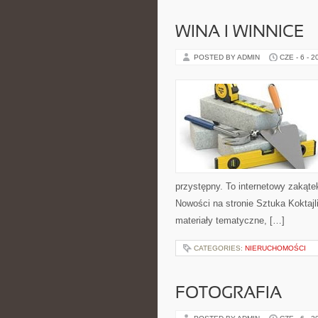
WINA I WINNICE
POSTED BY ADMIN
CZE - 6 - 2
przystępny. To internetowy zakąte
Nowości na stronie Sztuka Koktajli
materiały tematyczne, […]
CATEGORIES:
NIERUCHOMOŚCI
FOTOGRAFIA