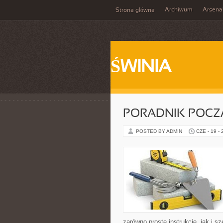
Archiwum
Arsena
Strona główna
ŚWINIA
PORADNIK POCZĄ
POSTED BY ADMIN
CZE - 19 -
zarówno proste instrukcje, jak i 