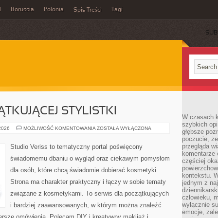
l
Borussia
Polonia
Tagi
Spis Treści
SUB
TKUJĄCEJ STYLISTKI
W czasach k
szybkich opi
PORADNIK
 2026
MOŻLIWOŚĆ KOMENTOWANIA
ZOSTAŁA WYŁĄCZONA
głębsze poz
POCZĄTKUJĄCEJ
poczucie, że
STYLISTKI
przegląda w
Studio Veriss to tematyczny portal poświęcony
komentarze 
świadomemu dbaniu o wygląd oraz ciekawym pomysłom
częściej oka
powierzchow
dla osób, które chcą świadomie dobierać kosmetyki.
kontekstu. W
Strona ma charakter praktyczny i łączy w sobie tematy
jednym z naj
dziennikarsk
związane z kosmetykami. To serwis dla początkujących
człowieku, m
wyłącznie su
i bardziej zaawansowanych, w którym można znaleźć
emocje, zal
szersze omówienia. Polecam DIY i kreatywny makijaż i