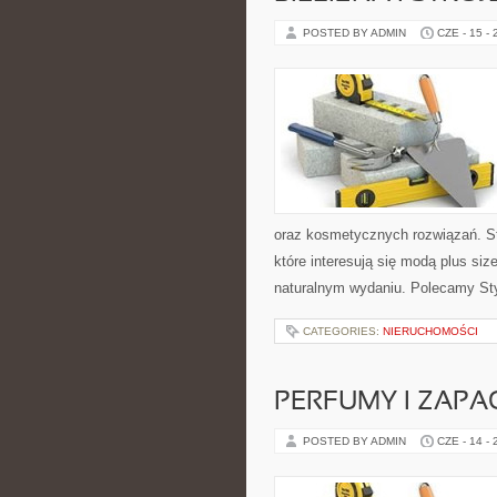
POSTED BY ADMIN
CZE - 15 -
oraz kosmetycznych rozwiązań. St
które interesują się modą plus s
naturalnym wydaniu. Polecamy Sty
CATEGORIES:
NIERUCHOMOŚCI
PERFUMY I ZAPA
POSTED BY ADMIN
CZE - 14 -