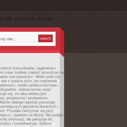
SCRIBE
FACEBOOK
TWITTER
rótkich komunikatów, nagłówków i
nii coraz trudniej znaleźć przestrzeń na
nanie rzeczywistości. Wiele osób ma
 wie o świecie dużo, bo codziennie
iadomości, media społecznościowe i
ekspertów. Jednocześnie coraz
zuje się, że taka wiedza jest
na, pospieszna i pozbawiona
łaśnie dlatego reportaż pozostaje
cenniejszych gatunków literackich i
ich. Pozwala zatrzymać się przy
iejscu i zjawisku na dłużej. Nie podaje
chej informacji, ale pokazuje tło,
eżności i konsekwencje. Dobrze