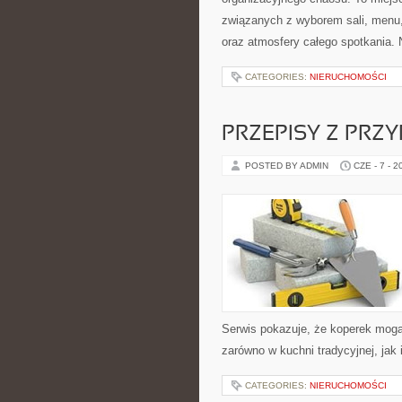
związanych z wyborem sali, menu, 
oraz atmosfery całego spotkania. N
CATEGORIES:
NIERUCHOMOŚCI
PRZEPISY Z PRZ
POSTED BY ADMIN
CZE - 7 - 2
Serwis pokazuje, że koperek mog
zarówno w kuchni tradycyjnej, jak
CATEGORIES:
NIERUCHOMOŚCI