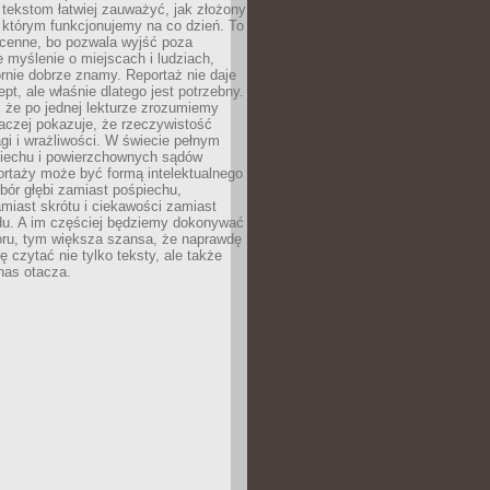
 tekstom łatwiej zauważyć, jak złożony
w którym funkcjonujemy na co dzień. To
 cenne, bo pozwala wyjść poza
 myślenie o miejscach i ludziach,
rnie dobrze znamy. Reportaż nie daje
ept, ale właśnie dlatego jest potrzebny.
, że po jednej lekturze zrozumiemy
aczej pokazuje, że rzeczywistość
i i wrażliwości. W świecie pełnym
piechu i powierzchownych sądów
ortaży może być formą intelektualnego
bór głębi zamiast pośpiechu,
miast skrótu i ciekawości zamiast
du. A im częściej będziemy dokonywać
oru, tym większa szansa, że naprawdę
 czytać nie tylko teksty, ale także
 nas otacza.