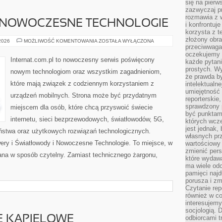
się na pierw
zazwyczaj pr
rozmawia z 
 NOWOCZESNE TECHNOLOGIE
i konfrontuj
korzysta z t
złożony obra
ŚWIATŁOWODY
 2026
MOŻLIWOŚĆ KOMENTOWANIA
ZOSTAŁA WYŁĄCZONA
I
przeciwwaga 
NOWOCZESNE
oczekujemy 
TECHNOLOGIE
Internat.com.pl to nowoczesny serwis poświęcony
każde pytani
prostych. W
nowym technologiom oraz wszystkim zagadnieniom,
że prawda b
które mają związek z codziennym korzystaniem z
intelektualn
umiejętność 
urządzeń mobilnych. Strona może być przydatnym
reporterskie
sprawdzony
miejscem dla osób, które chcą przyswoić świecie
być punktam
internetu, sieci bezprzewodowych, światłowodów, 5G,
których wcze
jest jednak,
ństwa oraz użytkowych rozwiązań technologicznych.
własnych pr
wery i Światłowody i Nowoczesne Technologie. To miejsce, w
wartościowy 
zmienić pers
zana w sposób czytelny. Zamiast technicznego żargonu,
które wydawa
ma wiele odc
pamięci najdł
porusza i zm
Czytanie re
również w co
interesujemy
socjologią. 
JE KĄPIELOWE
odbiorcami t