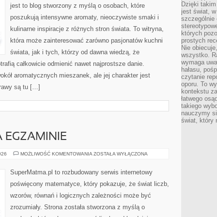
Dzięki takim
jest to blog stworzony z myślą o osobach, które
jest świat, 
poszukują intensywne aromaty, nieoczywiste smaki i
szczególnie
stereotypowe
kulinarne inspiracje z różnych stron świata. To witryna,
których pozo
która może zainteresować zarówno pasjonatów kuchni
prostych rec
Nie obiecuje
świata, jak i tych, którzy od dawna wiedzą, że
wszystko. R
wymaga uwag
rafią całkowicie odmienić nawet najprostsze danie.
hałasu, poś
okół aromatycznych mieszanek, ale jej charakter jest
czytanie rep
oporu. To wy
rawy są tu […]
kontekstu za
łatwego osą
takiego wyb
nauczymy się
świat, który
 EGZAMINIE
MATEMATYKA
026
MOŻLIWOŚĆ KOMENTOWANIA
ZOSTAŁA WYŁĄCZONA
NA
EGZAMINIE
SuperMatma.pl to rozbudowany serwis internetowy
poświęcony matematyce, który pokazuje, że świat liczb,
wzorów, równań i logicznych zależności może być
zrozumiały. Strona została stworzona z myślą o