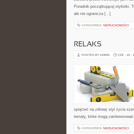
Poradnik początkującej stylistki.
ale nie ogranicza […]
CATEGORIES:
NIERUCHOMOŚCI
RELAKS
POSTED BY ADMIN
CZE - 18 -
spojrzeć na zdrowy styl życia sz
tematy, które mogą zainteresować 
CATEGORIES:
NIERUCHOMOŚCI