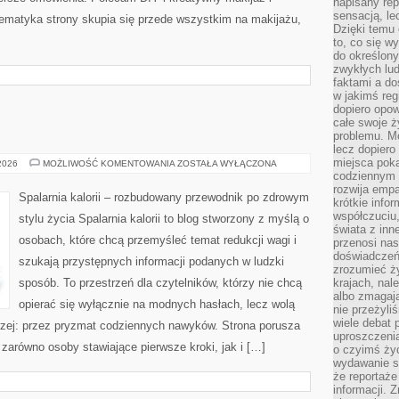
napisany rep
sensacją, l
 Tematyka strony skupia się przede wszystkim na makijażu,
Dzięki temu 
to, co się w
do określony
zwykłych lu
faktami a d
w jakimś reg
dopiero opow
całe swoje 
problemu. M
lecz dopiero
miejsca poka
RELAKS
 2026
MOŻLIWOŚĆ KOMENTOWANIA
ZOSTAŁA WYŁĄCZONA
codziennym 
rozwija empa
Spalarnia kalorii – rozbudowany przewodnik po zdrowym
krótkie info
współczuciu,
stylu życia Spalarnia kalorii to blog stworzony z myślą o
świata z inn
osobach, które chcą przemyśleć temat redukcji wagi i
przenosi nas
doświadczeń
szukają przystępnych informacji podanych w ludzki
zrozumieć ż
sposób. To przestrzeń dla czytelników, którzy nie chcą
krajach, nal
albo zmagaj
opierać się wyłącznie na modnych hasłach, lecz wolą
nie przeżyli
wiele debat 
erzej: przez pryzmat codziennych nawyków. Strona porusza
uproszczeni
zarówno osoby stawiające pierwsze kroki, jak i […]
o czyimś życ
wydawanie s
że reportaże
informacji. 