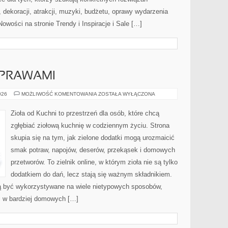
dekoracji, atrakcji, muzyki, budżetu, oprawy wydarzenia
owości na stronie Trendy i Inspiracje i Sale […]
YPRAWAMI
PRZEPISY
026
MOŻLIWOŚĆ KOMENTOWANIA
ZOSTAŁA WYŁĄCZONA
Z
PRZYPRAWAMI
Zioła od Kuchni to przestrzeń dla osób, które chcą
zgłębiać ziołową kuchnię w codziennym życiu. Strona
skupia się na tym, jak zielone dodatki mogą urozmaicić
smak potraw, napojów, deserów, przekąsek i domowych
przetworów. To zielnik online, w którym zioła nie są tylko
dodatkiem do dań, lecz stają się ważnym składnikiem.
ą być wykorzystywane na wiele nietypowych sposobów,
 i w bardziej domowych […]