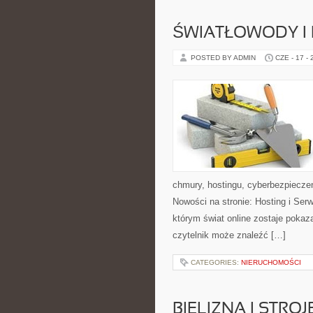
ŚWIATŁOWODY I
POSTED BY ADMIN
CZE - 17 -
chmury, hostingu, cyberbezpiecze
Nowości na stronie: Hosting i Ser
którym świat online zostaje poka
czytelnik może znaleźć […]
CATEGORIES:
NIERUCHOMOŚCI
BIELIZNA I STRO