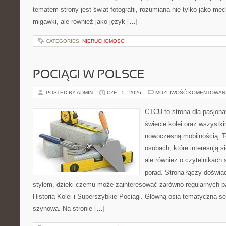
tematem strony jest świat fotografii, rozumiana nie tylko jako m
migawki, ale również jako język […]
CATEGORIES:
NIERUCHOMOŚCI
POCIĄGI W POLSCE
POSTED BY ADMIN
CZE - 5 - 2026
MOŻLIWOŚĆ KOMENTOWAN
CTCU to strona dla pasjonat
świecie kolei oraz wszystki
nowoczesną mobilnością. To
osobach, które interesują s
ale również o czytelnikach
porad. Strona łączy doświa
stylem, dzięki czemu może zainteresować zarówno regularnych pa
Historia Kolei i Superszybkie Pociągi. Główną osią tematyczną s
szynowa. Na stronie […]