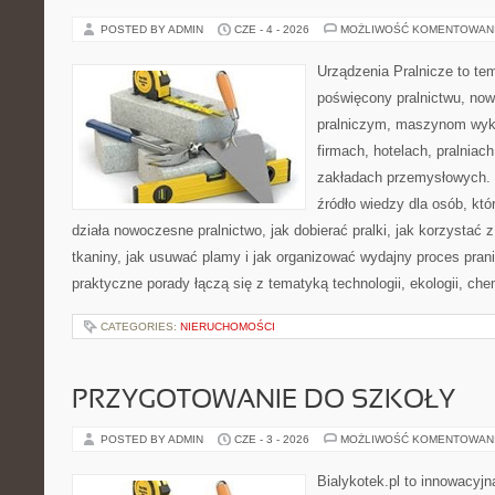
POSTED BY ADMIN
CZE - 4 - 2026
MOŻLIWOŚĆ KOMENTOWAN
Urządzenia Pralnicze to te
poświęcony pralnictwu, n
pralniczym, maszynom wy
firmach, hotelach, pralniac
zakładach przemysłowych. 
źródło wiedzy dla osób, któ
działa nowoczesne pralnictwo, jak dobierać pralki, jak korzystać 
tkaniny, jak usuwać plamy i jak organizować wydajny proces pran
praktyczne porady łączą się z tematyką technologii, ekologii, che
CATEGORIES:
NIERUCHOMOŚCI
PRZYGOTOWANIE DO SZKOŁY
POSTED BY ADMIN
CZE - 3 - 2026
MOŻLIWOŚĆ KOMENTOWAN
Bialykotek.pl to innowacyjna