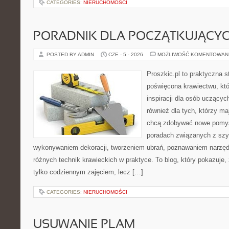
CATEGORIES:
NIERUCHOMOŚCI
PORADNIK DLA POCZĄTKUJĄCY
POSTED BY ADMIN
CZE - 5 - 2026
MOŻLIWOŚĆ KOMENTOWAN
Proszkic.pl to praktyczna s
poświęcona krawiectwu, któ
inspiracji dla osób uczącyc
również dla tych, którzy m
chcą zdobywać nowe pomysł
poradach związanych z szy
wykonywaniem dekoracji, tworzeniem ubrań, poznawaniem narzę
różnych technik krawieckich w praktyce. To blog, który pokazuje,
tylko codziennym zajęciem, lecz […]
CATEGORIES:
NIERUCHOMOŚCI
USUWANIE PLAM