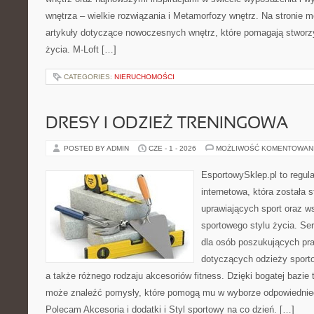
wnętrza – wielkie rozwiązania i Metamorfozy wnętrz. Na stronie
artykuły dotyczące nowoczesnych wnętrz, które pomagają stworz
życia. M-Loft […]
CATEGORIES:
NIERUCHOMOŚCI
DRESY I ODZIEŻ TRENINGOWA
POSTED BY ADMIN
CZE - 1 - 2026
MOŻLIWOŚĆ KOMENTOWAN
EsportowySklep.pl to regula
internetowa, która została
uprawiających sport oraz w
sportowego stylu życia. Se
dla osób poszukujących p
dotyczących odzieży sporto
a także różnego rodzaju akcesoriów fitness. Dzięki bogatej bazie
może znaleźć pomysły, które pomogą mu w wyborze odpowiednie
Polecam Akcesoria i dodatki i Styl sportowy na co dzień. […]