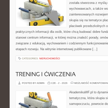
została stworzona z myślą 
wychowawcach, a także ws
zainteresowanych rozwojem
skupia się na tematyce pl
placówek przedszkolnych or
praktycznych informacji dla osób, które chcą budować dobre fun
stanowi centrum informacji, w której można znaleźć porady, omów
związane z edukacją, wychowaniem i codziennym funkcjonowanie
etapach rozwoju. Na witrynie internetowej publikowane […]
CATEGORIES:
NIERUCHOMOŚCI
TRENING I ĆWICZENIA
POSTED BY ADMIN
CZE - 2 - 2026
MOŻLIWOŚĆ KOMENTOWAN
AkademikaWF.pl to dynamicz
tematyczna, która skupia s
samopoczuciu, powrocie do