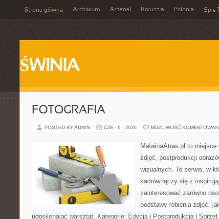
Archiwum
Arsenal
Borussia
Polonia
Strona główna
Spis 
ŚWINIA
FOTOGRAFIA
POSTED BY ADMIN
CZE - 6 - 2026
MOŻLIWOŚĆ KOMENTOWAN
MalwinaAtras.pl to miejsce 
zdjęć, postprodukcji obrazó
wizualnych. To serwis, w k
kadrów łączy się z inspiruj
zainteresować zarówno osob
podstawy robienia zdjęć, jak
udoskonalać warsztat. Kategorie: Edycja i Postprodukcja i Sprzę