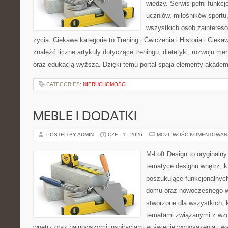
wiedzy. Serwis pełni funkcję
uczniów, miłośników sportu
wszystkich osób zaintere
życia. Ciekawe kategorie to Trening i Ćwiczenia i Historia i Ciek
znaleźć liczne artykuły dotyczące treningu, dietetyki, rozwoju men
oraz edukacją wyższą. Dzięki temu portal spaja elementy akadem
CATEGORIES:
NIERUCHOMOŚCI
MEBLE I DODATKI
POSTED BY ADMIN
CZE - 1 - 2026
MOŻLIWOŚĆ KOMENTOWAN
M-Loft Design to oryginaln
tematyce designu wnętrz, kt
poszukujące funkcjonalnyc
domu oraz nowoczesnego w
stworzone dla wszystkich, k
tematami związanymi z wz
wnętrz oraz najnowszymi inspiracjami w świecie wyposażenia i w