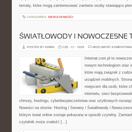
tematy, które mogą zainteresować zarówno osoby stawiające pierw
CATEGORIES:
NIERUCHOMOŚCI
ŚWIATŁOWODY I NOWOCZESNE 
POSTED BY ADMIN
CZE - 17 - 2026
MOŻLIWOŚĆ KOMENTOWA
Internat.com.pl to nowocze
nowym technologiom oraz 
które mają związek z codz
urządzeń mobilnych. Stron
miejscem dla osób, które c
internetu, sieci bezprzewo
chmury, hostingu, cyberbezpieczeństwa oraz użytkowych rozwiąz
Nowości na stronie: Hosting i Serwery i Światłowody i Nowoczesn
którym świat online zostaje pokazana w sposób czytelny. Zamias
czytelnik może znaleźć […]