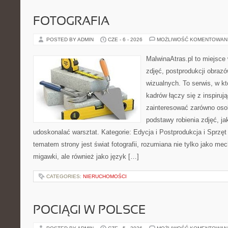
FOTOGRAFIA
POSTED BY ADMIN
CZE - 6 - 2026
MOŻLIWOŚĆ KOMENTOWAN
MalwinaAtras.pl to miejsce 
zdjęć, postprodukcji obrazó
wizualnych. To serwis, w k
kadrów łączy się z inspiruj
zainteresować zarówno osob
podstawy robienia zdjęć, jak
udoskonalać warsztat. Kategorie: Edycja i Postprodukcja i Sprzę
tematem strony jest świat fotografii, rozumiana nie tylko jako m
migawki, ale również jako język […]
CATEGORIES:
NIERUCHOMOŚCI
POCIĄGI W POLSCE