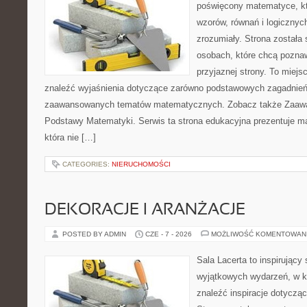
poświęcony matematyce, któ
wzorów, równań i logicznyc
zrozumiały. Strona została
osobach, które chcą poznaw
przyjaznej strony. To miej
znaleźć wyjaśnienia dotyczące zarówno podstawowych zagadnień, 
zaawansowanych tematów matematycznych. Zobacz także Zaaw
Podstawy Matematyki. Serwis ta strona edukacyjna prezentuje m
która nie […]
CATEGORIES:
NIERUCHOMOŚCI
DEKORACJE I ARANŻACJE
POSTED BY ADMIN
CZE - 7 - 2026
MOŻLIWOŚĆ KOMENTOWAN
Sala Lacerta to inspirujący
wyjątkowych wydarzeń, w k
znaleźć inspiracje dotyczą