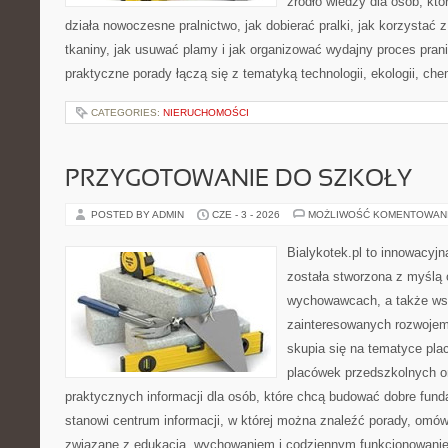
źródło wiedzy dla osób, któ
działa nowoczesne pralnictwo, jak dobierać pralki, jak korzystać 
tkaniny, jak usuwać plamy i jak organizować wydajny proces pran
praktyczne porady łączą się z tematyką technologii, ekologii, che
CATEGORIES:
NIERUCHOMOŚCI
PRZYGOTOWANIE DO SZKOŁY
POSTED BY ADMIN
CZE - 3 - 2026
MOŻLIWOŚĆ KOMENTOWAN
Bialykotek.pl to innowacyjna
została stworzona z myślą 
wychowawcach, a także ws
zainteresowanych rozwojem
skupia się na tematyce pl
placówek przedszkolnych or
praktycznych informacji dla osób, które chcą budować dobre fun
stanowi centrum informacji, w której można znaleźć porady, omów
związane z edukacją, wychowaniem i codziennym funkcjonowanie