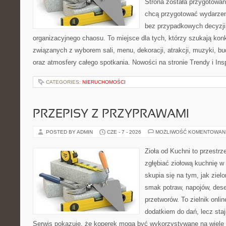
Strona została przygotowan
chcą przygotować wydarzen
bez przypadkowych decyzji,
organizacyjnego chaosu. To miejsce dla tych, którzy szukają kon
związanych z wyborem sali, menu, dekoracji, atrakcji, muzyki, b
oraz atmosfery całego spotkania. Nowości na stronie Trendy i Insp
CATEGORIES:
NIERUCHOMOŚCI
PRZEPISY Z PRZYPRAWAMI
POSTED BY ADMIN
CZE - 7 - 2026
MOŻLIWOŚĆ KOMENTOWAN
Zioła od Kuchni to przestrz
zgłębiać ziołową kuchnię w
skupia się na tym, jak ziel
smak potraw, napojów, des
przetworów. To zielnik onlin
dodatkiem do dań, lecz sta
Serwis pokazuje, że koperek mogą być wykorzystywane na wiele