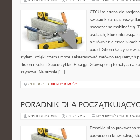
POSTED BY ADMIN
CZE - 5 - 2026
MOŻLIWOŚĆ KOMENTOWAN
CTCU to strona dla pasjonat
świecie kolei oraz wszystki
nowoczesną mobilnością. To
osobach, które interesują s
ale również o czytelnikach
porad. Strona łączy doświa
stylem, dzięki czemu może zainteresować zarówno regularnych pa
Historia Kolei i Superszybkie Pociągi. Główną osią tematyczną s
szynowa. Na stronie […]
CATEGORIES:
NIERUCHOMOŚCI
PORADNIK DLA POCZĄTKUJĄCY
POSTED BY ADMIN
CZE - 5 - 2026
MOŻLIWOŚĆ KOMENTOWAN
Proszkic.pl to praktyczna s
poświęcona krawiectwu, któ