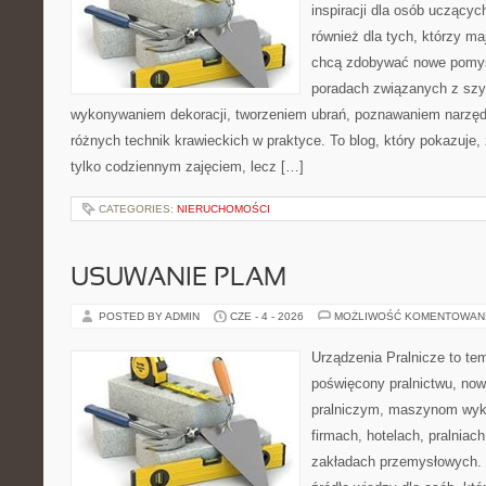
inspiracji dla osób uczącyc
również dla tych, którzy m
chcą zdobywać nowe pomysł
poradach związanych z szy
wykonywaniem dekoracji, tworzeniem ubrań, poznawaniem narzę
różnych technik krawieckich w praktyce. To blog, który pokazuje,
tylko codziennym zajęciem, lecz […]
CATEGORIES:
NIERUCHOMOŚCI
USUWANIE PLAM
POSTED BY ADMIN
CZE - 4 - 2026
MOŻLIWOŚĆ KOMENTOWAN
Urządzenia Pralnicze to te
poświęcony pralnictwu, n
pralniczym, maszynom wy
firmach, hotelach, pralniac
zakładach przemysłowych. 