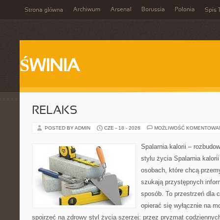
Archiwum
Arsenal
Borussia
Polonia
Strona główna
Spis 
ŚWINIA
RELAKS
POSTED BY ADMIN
CZE - 18 - 2026
MOŻLIWOŚĆ KOMENTOWA
Spalarnia kalorii – rozbud
stylu życia Spalarnia kalori
osobach, które chcą przemy
szukają przystępnych infor
sposób. To przestrzeń dla c
opierać się wyłącznie na m
spojrzeć na zdrowy styl życia szerzej: przez pryzmat codzienny