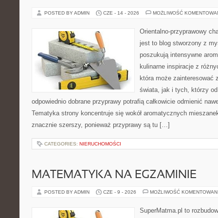
POSTED BY ADMIN
CZE - 14 - 2026
MOŻLIWOŚĆ KOMENTOWA
Orientalno-przyprawowy char
jest to blog stworzony z my
poszukują intensywne aroma
kulinarne inspiracje z różny
która może zainteresować 
świata, jak i tych, którzy 
odpowiednio dobrane przyprawy potrafią całkowicie odmienić nawe
Tematyka strony koncentruje się wokół aromatycznych mieszanek, 
znacznie szerszy, ponieważ przyprawy są tu […]
CATEGORIES:
NIERUCHOMOŚCI
MATEMATYKA NA EGZAMINIE
POSTED BY ADMIN
CZE - 9 - 2026
MOŻLIWOŚĆ KOMENTOWAN
SuperMatma.pl to rozbudow