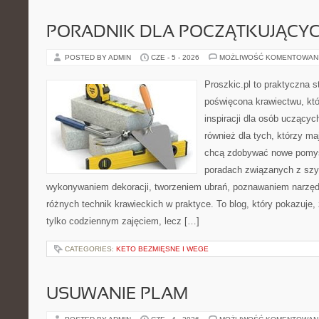
PORADNIK DLA POCZĄTKUJĄCY
POSTED BY ADMIN
CZE - 5 - 2026
MOŻLIWOŚĆ KOMENTOWAN
Proszkic.pl to praktyczna s
poświęcona krawiectwu, któ
inspiracji dla osób uczącyc
również dla tych, którzy m
chcą zdobywać nowe pomysł
poradach związanych z szy
wykonywaniem dekoracji, tworzeniem ubrań, poznawaniem narzę
różnych technik krawieckich w praktyce. To blog, który pokazuje,
tylko codziennym zajęciem, lecz […]
CATEGORIES:
KETO BEZMIĘSNE I WEGE
USUWANIE PLAM