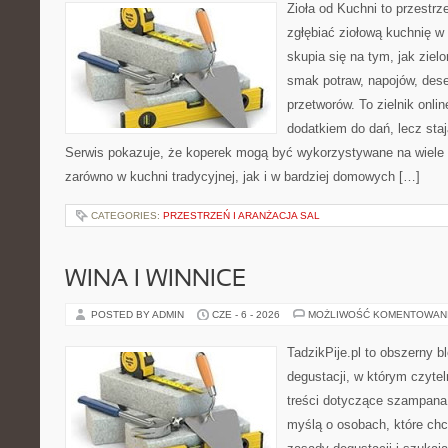
Zioła od Kuchni to przestrz
zgłębiać ziołową kuchnię w
skupia się na tym, jak ziel
smak potraw, napojów, des
przetworów. To zielnik onlin
dodatkiem do dań, lecz sta
Serwis pokazuje, że koperek mogą być wykorzystywane na wiele
zarówno w kuchni tradycyjnej, jak i w bardziej domowych […]
CATEGORIES:
PRZESTRZEŃ I ARANŻACJA SAL
WINA I WINNICE
POSTED BY ADMIN
CZE - 6 - 2026
MOŻLIWOŚĆ KOMENTOWAN
TadzikPije.pl to obszerny b
degustacji, w którym czytel
treści dotyczące szampana.
myślą o osobach, które ch