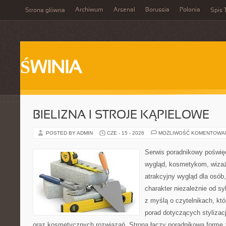
Archiwum
Arsenal
Borussia
Polonia
Strona główna
Spis 
ŚWINIA
BIELIZNA I STROJE KĄPIELOWE
POSTED BY ADMIN
CZE - 15 - 2026
MOŻLIWOŚĆ KOMENTOWA
Serwis poradnikowy poświęc
wygląd, kosmetykom, wiza
atrakcyjny wygląd dla osób
charakter niezależnie od sy
z myślą o czytelnikach, kt
porad dotyczących stylizacji
oraz kosmetycznych rozwiązań. Strona łączy poradnikową formę 