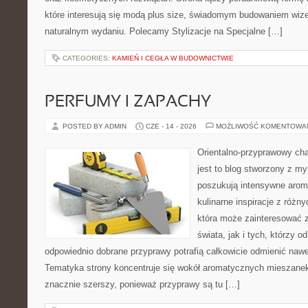
które interesują się modą plus size, świadomym budowaniem wiz
naturalnym wydaniu. Polecamy Stylizacje na Specjalne […]
CATEGORIES:
KAMIEŃ I CEGŁA W BUDOWNICTWIE
PERFUMY I ZAPACHY
POSTED BY ADMIN
CZE - 14 - 2026
MOŻLIWOŚĆ KOMENTOWA
Orientalno-przyprawowy char
jest to blog stworzony z my
poszukują intensywne aroma
kulinarne inspiracje z różny
która może zainteresować 
świata, jak i tych, którzy 
odpowiednio dobrane przyprawy potrafią całkowicie odmienić nawe
Tematyka strony koncentruje się wokół aromatycznych mieszanek, 
znacznie szerszy, ponieważ przyprawy są tu […]