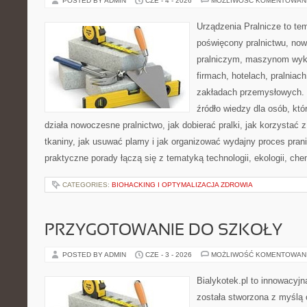
POSTED BY ADMIN
CZE - 4 - 2026
MOŻLIWOŚĆ KOMENTOWAN
Urządzenia Pralnicze to te
poświęcony pralnictwu, n
pralniczym, maszynom wy
firmach, hotelach, pralniac
zakładach przemysłowych. 
źródło wiedzy dla osób, któ
działa nowoczesne pralnictwo, jak dobierać pralki, jak korzystać 
tkaniny, jak usuwać plamy i jak organizować wydajny proces pran
praktyczne porady łączą się z tematyką technologii, ekologii, che
CATEGORIES:
BIOHACKING I OPTYMALIZACJA ZDROWIA
PRZYGOTOWANIE DO SZKOŁY
POSTED BY ADMIN
CZE - 3 - 2026
MOŻLIWOŚĆ KOMENTOWAN
Bialykotek.pl to innowacyjna
została stworzona z myślą 