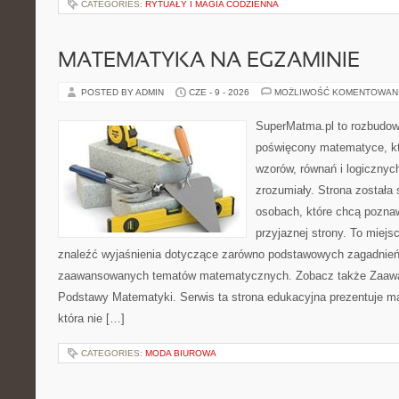
CATEGORIES:
RYTUAŁY I MAGIA CODZIENNA
MATEMATYKA NA EGZAMINIE
POSTED BY ADMIN
CZE - 9 - 2026
MOŻLIWOŚĆ KOMENTOWAN
SuperMatma.pl to rozbudow
poświęcony matematyce, któ
wzorów, równań i logicznyc
zrozumiały. Strona została
osobach, które chcą poznaw
przyjaznej strony. To miej
znaleźć wyjaśnienia dotyczące zarówno podstawowych zagadnień, 
zaawansowanych tematów matematycznych. Zobacz także Zaaw
Podstawy Matematyki. Serwis ta strona edukacyjna prezentuje m
która nie […]
CATEGORIES:
MODA BIUROWA