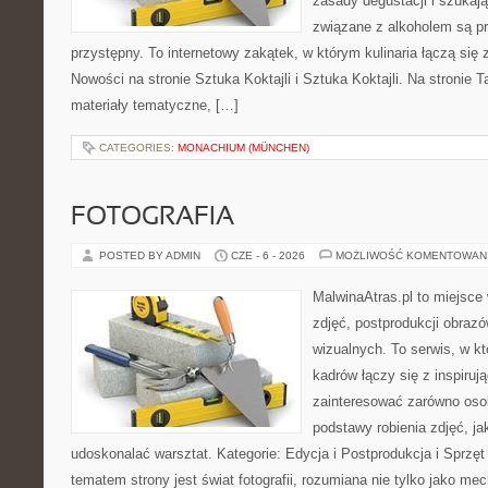
zasady degustacji i szukaj
związane z alkoholem są p
przystępny. To internetowy zakątek, w którym kulinaria łączą si
Nowości na stronie Sztuka Koktajli i Sztuka Koktajli. Na stronie 
materiały tematyczne, […]
CATEGORIES:
MONACHIUM (MÜNCHEN)
FOTOGRAFIA
POSTED BY ADMIN
CZE - 6 - 2026
MOŻLIWOŚĆ KOMENTOWAN
MalwinaAtras.pl to miejsce 
zdjęć, postprodukcji obrazó
wizualnych. To serwis, w k
kadrów łączy się z inspiruj
zainteresować zarówno osob
podstawy robienia zdjęć, jak
udoskonalać warsztat. Kategorie: Edycja i Postprodukcja i Sprzę
tematem strony jest świat fotografii, rozumiana nie tylko jako m