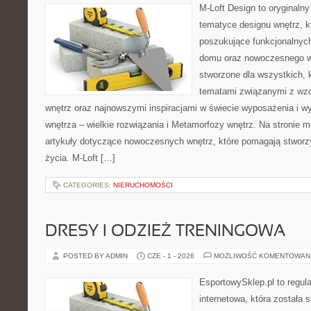
M-Loft Design to oryginaln
tematyce designu wnętrz, kt
poszukujące funkcjonalnyc
domu oraz nowoczesnego w
stworzone dla wszystkich, k
tematami związanymi z wz
wnętrz oraz najnowszymi inspiracjami w świecie wyposażenia i w
wnętrza – wielkie rozwiązania i Metamorfozy wnętrz. Na stronie
artykuły dotyczące nowoczesnych wnętrz, które pomagają stworz
życia. M-Loft […]
CATEGORIES:
NIERUCHOMOŚCI
DRESY I ODZIEŻ TRENINGOWA
POSTED BY ADMIN
CZE - 1 - 2026
MOŻLIWOŚĆ KOMENTOWAN
EsportowySklep.pl to regula
internetowa, która została