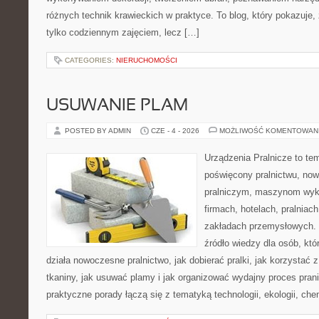
różnych technik krawieckich w praktyce. To blog, który pokazuje,
tylko codziennym zajęciem, lecz […]
CATEGORIES:
NIERUCHOMOŚCI
USUWANIE PLAM
POSTED BY ADMIN
CZE - 4 - 2026
MOŻLIWOŚĆ KOMENTOWAN
Urządzenia Pralnicze to te
poświęcony pralnictwu, n
pralniczym, maszynom wy
firmach, hotelach, pralniac
zakładach przemysłowych. 
źródło wiedzy dla osób, któ
działa nowoczesne pralnictwo, jak dobierać pralki, jak korzystać 
tkaniny, jak usuwać plamy i jak organizować wydajny proces pran
praktyczne porady łączą się z tematyką technologii, ekologii, che