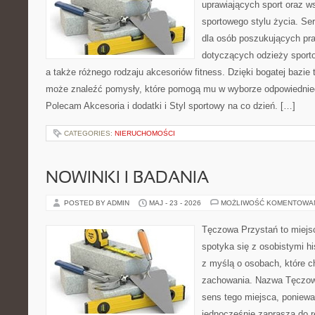
uprawiających sport oraz w
sportowego stylu życia. Se
dla osób poszukujących p
dotyczących odzieży sporto
a także różnego rodzaju akcesoriów fitness. Dzięki bogatej bazie
może znaleźć pomysły, które pomogą mu w wyborze odpowiednie
Polecam Akcesoria i dodatki i Styl sportowy na co dzień. […]
CATEGORIES:
NIERUCHOMOŚCI
NOWINKI I BADANIA
POSTED BY ADMIN
MAJ - 23 - 2026
MOŻLIWOŚĆ KOMENTOWA
Tęczowa Przystań to miejs
spotyka się z osobistymi hi
z myślą o osobach, które 
zachowania. Nazwa Tęczow
sens tego miejsca, poniewa
jednocześnie zaprasza do re