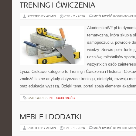
TRENING I ĆWICZENIA
POSTED BY ADMIN
CZE - 2 - 2026
MOŻLIWOŚĆ KOMENTOWAN
AkademikaWF.pl to dynamicz
tematyczna, która skupia s
samopoczuciu, powrocie do
wiedzy. Serwis pełni funkcję
uczniów, miłośników sportu
wszystkich osób zaintere
życia. Ciekawe kategorie to Trening i Ćwiczenia i Historia i Ciek
znaleźć liczne artykuły dotyczące treningu, dietetyki, rozwoju men
oraz edukacją wyższą. Dzięki temu portal spaja elementy akadem
CATEGORIES:
NIERUCHOMOŚCI
MEBLE I DODATKI
POSTED BY ADMIN
CZE - 1 - 2026
MOŻLIWOŚĆ KOMENTOWAN