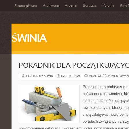
Archiwum
Arsenal
Borussia
Polonia
Strona główna
Spis 
ŚWINIA
PORADNIK DLA POCZĄTKUJĄCY
POSTED BY ADMIN
CZE - 5 - 2026
MOŻLIWOŚĆ KOMENTOWAN
Proszkic.pl to praktyczna s
poświęcona krawiectwu, któ
inspiracji dla osób uczącyc
również dla tych, którzy m
chcą zdobywać nowe pomysł
poradach związanych z szy
wykonywaniem dekoracji, tworzeniem ubrań, poznawaniem narzę