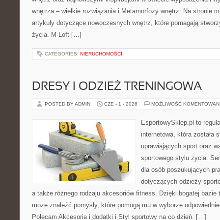
wnętrza – wielkie rozwiązania i Metamorfozy wnętrz. Na stronie
artykuły dotyczące nowoczesnych wnętrz, które pomagają stworz
życia. M-Loft […]
CATEGORIES:
NIERUCHOMOŚCI
DRESY I ODZIEŻ TRENINGOWA
POSTED BY ADMIN
CZE - 1 - 2026
MOŻLIWOŚĆ KOMENTOWAN
EsportowySklep.pl to regula
internetowa, która została
uprawiających sport oraz w
sportowego stylu życia. Se
dla osób poszukujących p
dotyczących odzieży sporto
a także różnego rodzaju akcesoriów fitness. Dzięki bogatej bazie
może znaleźć pomysły, które pomogą mu w wyborze odpowiednie
Polecam Akcesoria i dodatki i Styl sportowy na co dzień. […]