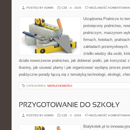
POSTED BY ADMIN
CZE - 4 - 2026
MOŻLIWOŚĆ KOMENTOWAN
Urządzenia Pralnicze to te
poświęcony pralnictwu, n
pralniczym, maszynom wy
firmach, hotelach, pralniac
zakładach przemysłowych. 
źródło wiedzy dla osób, któ
działa nowoczesne pralnictwo, jak dobierać pralki, jak korzystać 
tkaniny, jak usuwać plamy i jak organizować wydajny proces pran
praktyczne porady łączą się z tematyką technologii, ekologii, che
CATEGORIES:
NIERUCHOMOŚCI
PRZYGOTOWANIE DO SZKOŁY
POSTED BY ADMIN
CZE - 3 - 2026
MOŻLIWOŚĆ KOMENTOWAN
Bialykotek.pl to innowacyjna