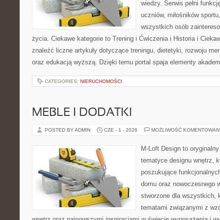
wiedzy. Serwis pełni funkcję
uczniów, miłośników sportu
wszystkich osób zaintere
życia. Ciekawe kategorie to Trening i Ćwiczenia i Historia i Ciek
znaleźć liczne artykuły dotyczące treningu, dietetyki, rozwoju men
oraz edukacją wyższą. Dzięki temu portal spaja elementy akadem
CATEGORIES:
NIERUCHOMOŚCI
MEBLE I DODATKI
POSTED BY ADMIN
CZE - 1 - 2026
MOŻLIWOŚĆ KOMENTOWAN
M-Loft Design to oryginaln
tematyce designu wnętrz, kt
poszukujące funkcjonalnyc
domu oraz nowoczesnego w
stworzone dla wszystkich, k
tematami związanymi z wz
wnętrz oraz najnowszymi inspiracjami w świecie wyposażenia i w