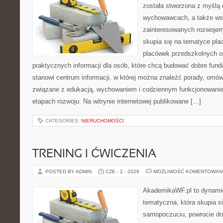
została stworzona z myślą 
wychowawcach, a także ws
zainteresowanych rozwojem
skupia się na tematyce pl
placówek przedszkolnych or
praktycznych informacji dla osób, które chcą budować dobre fun
stanowi centrum informacji, w której można znaleźć porady, omów
związane z edukacją, wychowaniem i codziennym funkcjonowanie
etapach rozwoju. Na witrynie internetowej publikowane […]
CATEGORIES:
NIERUCHOMOŚCI
TRENING I ĆWICZENIA
POSTED BY ADMIN
CZE - 2 - 2026
MOŻLIWOŚĆ KOMENTOWAN
AkademikaWF.pl to dynamicz
tematyczna, która skupia s
samopoczuciu, powrocie do