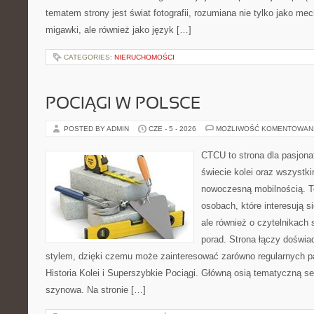
tematem strony jest świat fotografii, rozumiana nie tylko jako m
migawki, ale również jako język […]
CATEGORIES:
NIERUCHOMOŚCI
POCIĄGI W POLSCE
POSTED BY ADMIN
CZE - 5 - 2026
MOŻLIWOŚĆ KOMENTOWAN
CTCU to strona dla pasjonat
świecie kolei oraz wszystki
nowoczesną mobilnością. To
osobach, które interesują s
ale również o czytelnikach
porad. Strona łączy doświa
stylem, dzięki czemu może zainteresować zarówno regularnych pa
Historia Kolei i Superszybkie Pociągi. Główną osią tematyczną s
szynowa. Na stronie […]