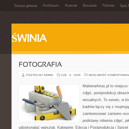
Archiwum
Arsenal
Borussia
Polonia
Strona główna
Spis 
ŚWINIA
FOTOGRAFIA
POSTED BY ADMIN
CZE - 6 - 2026
MOŻLIWOŚĆ KOMENTOWAN
MalwinaAtras.pl to miejsce 
zdjęć, postprodukcji obrazó
wizualnych. To serwis, w k
kadrów łączy się z inspiruj
zainteresować zarówno osob
podstawy robienia zdjęć, jak
udoskonalać warsztat. Kategorie: Edycja i Postprodukcja i Sprzę