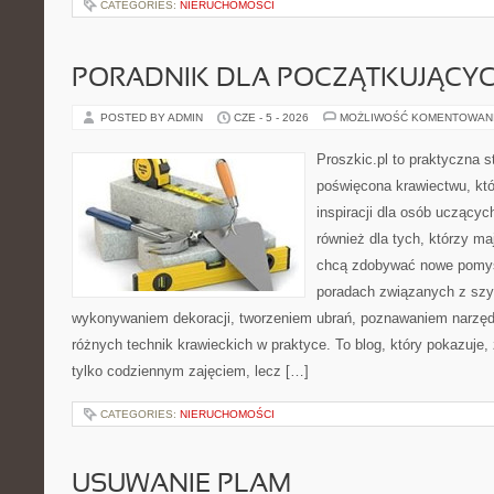
CATEGORIES:
NIERUCHOMOŚCI
PORADNIK DLA POCZĄTKUJĄCY
POSTED BY ADMIN
CZE - 5 - 2026
MOŻLIWOŚĆ KOMENTOWAN
Proszkic.pl to praktyczna s
poświęcona krawiectwu, któ
inspiracji dla osób uczącyc
również dla tych, którzy m
chcą zdobywać nowe pomysł
poradach związanych z szy
wykonywaniem dekoracji, tworzeniem ubrań, poznawaniem narzę
różnych technik krawieckich w praktyce. To blog, który pokazuje,
tylko codziennym zajęciem, lecz […]
CATEGORIES:
NIERUCHOMOŚCI
USUWANIE PLAM