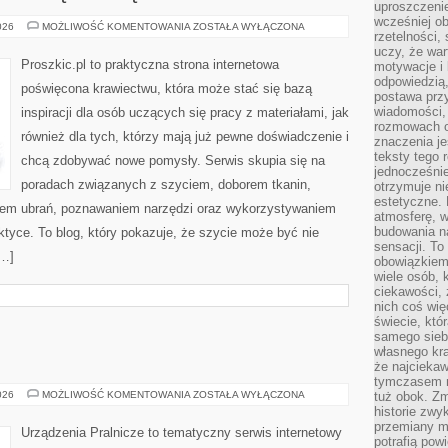
uproszczenie
wcześniej o
PORADNIK
026
MOŻLIWOŚĆ KOMENTOWANIA
ZOSTAŁA WYŁĄCZONA
rzetelności,
DLA
POCZĄTKUJĄCYCH
uczy, że war
Proszkic.pl to praktyczna strona internetowa
motywacje i 
odpowiedzią,
poświęcona krawiectwu, która może stać się bazą
postawa przy
wiadomości, 
inspiracji dla osób uczących się pracy z materiałami, jak
rozmowach o
również dla tych, którzy mają już pewne doświadczenie i
znaczenia je
teksty tego r
chcą zdobywać nowe pomysły. Serwis skupia się na
jednocześnie
poradach związanych z szyciem, doborem tkanin,
otrzymuje ni
estetyczne. 
iem ubrań, poznawaniem narzędzi oraz wykorzystywaniem
atmosferę, w
budowania na
ktyce. To blog, który pokazuje, że szycie może być nie
sensacji. To 
[…]
obowiązkiem,
wiele osób, 
ciekawości, 
nich coś wię
świecie, któ
samego siebi
własnego kra
że najciekaw
tymczasem n
USUWANIE
026
MOŻLIWOŚĆ KOMENTOWANIA
ZOSTAŁA WYŁĄCZONA
tuż obok. Zm
PLAM
historie zwy
przemiany ma
Urządzenia Pralnicze to tematyczny serwis internetowy
potrafią pow