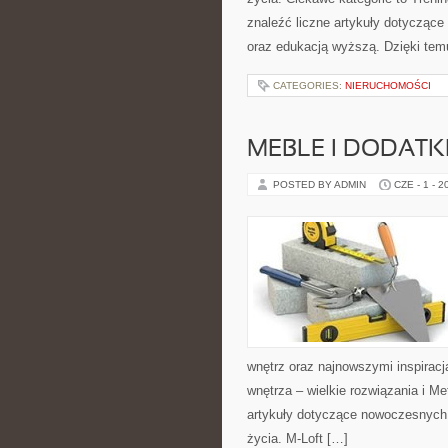
znaleźć liczne artykuły dotyczące t
oraz edukacją wyższą. Dzięki tem
CATEGORIES:
NIERUCHOMOŚCI
MEBLE I DODATK
POSTED BY ADMIN
CZE - 1 - 2
wnętrz oraz najnowszymi inspiracj
wnętrza – wielkie rozwiązania i 
artykuły dotyczące nowoczesnych 
życia. M-Loft […]