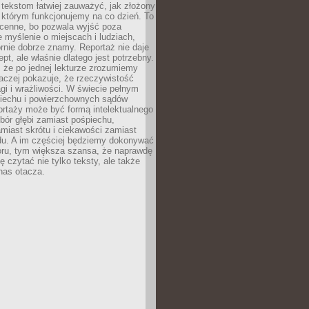
 tekstom łatwiej zauważyć, jak złożony
w którym funkcjonujemy na co dzień. To
 cenne, bo pozwala wyjść poza
 myślenie o miejscach i ludziach,
rnie dobrze znamy. Reportaż nie daje
ept, ale właśnie dlatego jest potrzebny.
, że po jednej lekturze zrozumiemy
aczej pokazuje, że rzeczywistość
i i wrażliwości. W świecie pełnym
piechu i powierzchownych sądów
ortaży może być formą intelektualnego
bór głębi zamiast pośpiechu,
miast skrótu i ciekawości zamiast
du. A im częściej będziemy dokonywać
oru, tym większa szansa, że naprawdę
 czytać nie tylko teksty, ale także
 nas otacza.