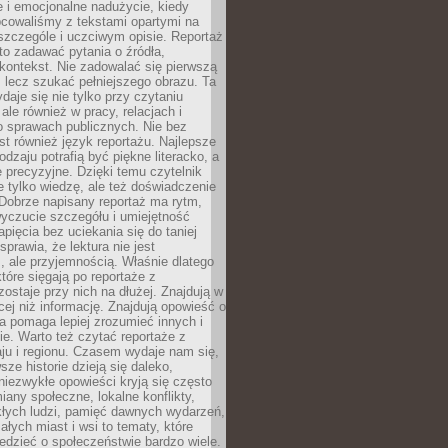
 i emocjonalne nadużycie, kiedy
bcowaliśmy z tekstami opartymi na
 szczególe i uczciwym opisie. Reportaż
to zadawać pytania o źródła,
kontekst. Nie zadowalać się pierwszą
 lecz szukać pełniejszego obrazu. Ta
daje się nie tylko przy czytaniu
ale również w pracy, relacjach i
 sprawach publicznych. Nie bez
st również język reportażu. Najlepsze
odzaju potrafią być piękne literacko, a
 precyzyjne. Dzięki temu czytelnik
e tylko wiedzę, ale też doświadczenie
Dobrze napisany reportaż ma rytm,
yczucie szczegółu i umiejętność
pięcia bez uciekania się do taniej
sprawia, że lektura nie jest
 ale przyjemnością. Właśnie dlatego
które sięgają po reportaże z
zostaje przy nich na dłużej. Znajdują w
cej niż informację. Znajdują opowieść o
ra pomaga lepiej zrozumieć innych i
e. Warto też czytać reportaże z
ju i regionu. Czasem wydaje nam się,
sze historie dzieją się daleko,
iezwykłe opowieści kryją się często
iany społeczne, lokalne konflikty,
kłych ludzi, pamięć dawnych wydarzeń,
łych miast i wsi to tematy, które
iedzieć o społeczeństwie bardzo wiele.