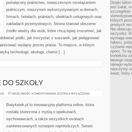
poświęcony pralnictwu, nowoczesnym rozwiązaniom
Dzięki takim
jest świat, 
pralniczym, maszynom wykorzystywanym w domach,
szczególnie
stereotypowe
firmach, hotelach, pralniach, obiektach usługowych oraz
których pozo
zakładach przemysłowych. Strona stanowi obszerne
prostych rec
Nie obiecuje
źródło wiedzy dla osób, które chcą lepiej zrozumieć, jak
wszystko. R
dobierać pralki, jak korzystać z suszarek, jak pielęgnować
wymaga uwag
hałasu, poś
rganizować wydajny proces prania. To miejsce, w którym
czytanie rep
oporu. To wy
tyką technologii, ekologii, chemii […]
kontekstu za
łatwego osą
takiego wyb
nauczymy się
świat, który
 DO SZKOŁY
PRZYGOTOWANIE
026
MOŻLIWOŚĆ KOMENTOWANIA
ZOSTAŁA WYŁĄCZONA
DO
SZKOŁY
Bialykotek.pl to innowacyjna platforma online, która
została stworzona z myślą o opiekunach,
wychowawcach, a także wszystkich osobach
zainteresowanych rozwojem najmłodszych. Serwis