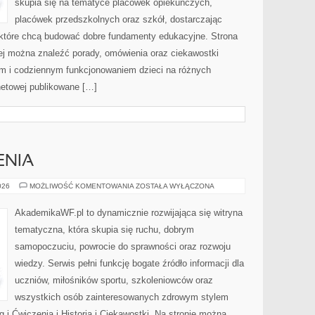
skupia się na tematyce placówek opiekuńczych,
placówek przedszkolnych oraz szkół, dostarczając
, które chcą budować dobre fundamenty edukacyjne. Strona
rej można znaleźć porady, omówienia oraz ciekawostki
m i codziennym funkcjonowaniem dzieci na różnych
rnetowej publikowane […]
ENIA
TRENING
026
MOŻLIWOŚĆ KOMENTOWANIA
ZOSTAŁA WYŁĄCZONA
I
ĆWICZENIA
AkademikaWF.pl to dynamicznie rozwijająca się witryna
tematyczna, która skupia się ruchu, dobrym
samopoczuciu, powrocie do sprawności oraz rozwoju
wiedzy. Serwis pełni funkcję bogate źródło informacji dla
uczniów, miłośników sportu, szkoleniowców oraz
wszystkich osób zainteresowanych zdrowym stylem
g i Ćwiczenia i Historia i Ciekawostki. Na stronie można