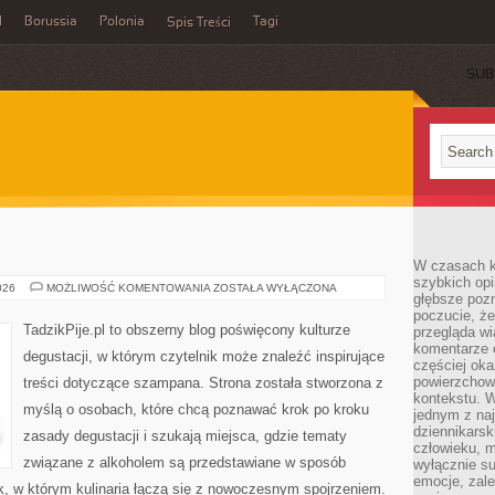
l
Borussia
Polonia
Tagi
Spis Treści
SUB
W czasach k
szybkich opi
WINA
026
MOŻLIWOŚĆ KOMENTOWANIA
ZOSTAŁA WYŁĄCZONA
głębsze poz
I
WINNICE
poczucie, że
TadzikPije.pl to obszerny blog poświęcony kulturze
przegląda w
komentarze 
degustacji, w którym czytelnik może znaleźć inspirujące
częściej oka
powierzchow
treści dotyczące szampana. Strona została stworzona z
kontekstu. W
myślą o osobach, które chcą poznawać krok po kroku
jednym z naj
dziennikarsk
zasady degustacji i szukają miejsca, gdzie tematy
człowieku, m
związane z alkoholem są przedstawiane w sposób
wyłącznie su
emocje, zal
k, w którym kulinaria łączą się z nowoczesnym spojrzeniem.