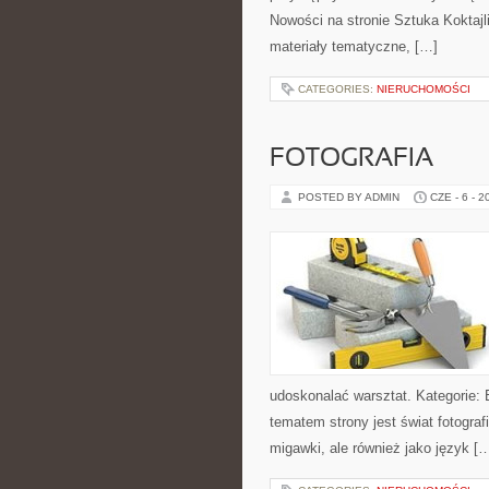
Nowości na stronie Sztuka Koktajli
materiały tematyczne, […]
CATEGORIES:
NIERUCHOMOŚCI
FOTOGRAFIA
POSTED BY ADMIN
CZE - 6 - 2
udoskonalać warsztat. Kategorie: 
tematem strony jest świat fotograf
migawki, ale również jako język [