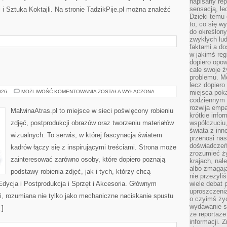
napisany rep
sensacją, l
 i Sztuka Koktajli. Na stronie TadzikPije.pl można znaleźć
Dzięki temu 
to, co się w
do określony
zwykłych lu
faktami a d
w jakimś reg
dopiero opow
całe swoje 
problemu. M
lecz dopiero
FOTOGRAFIA
026
MOŻLIWOŚĆ KOMENTOWANIA
ZOSTAŁA WYŁĄCZONA
miejsca poka
codziennym 
rozwija empa
MalwinaAtras.pl to miejsce w sieci poświęcony robieniu
krótkie info
zdjęć, postprodukcji obrazów oraz tworzeniu materiałów
współczuciu,
świata z inn
wizualnych. To serwis, w której fascynacja światem
przenosi nas
doświadczeń
kadrów łączy się z inspirującymi treściami. Strona może
zrozumieć ż
zainteresować zarówno osoby, które dopiero poznają
krajach, nal
albo zmagaj
podstawy robienia zdjęć, jak i tych, którzy chcą
nie przeżyli
Edycja i Postprodukcja i Sprzęt i Akcesoria. Głównym
wiele debat 
uproszczeni
ii, rozumiana nie tylko jako mechaniczne naciskanie spustu
o czyimś życ
wydawanie s
…]
że reportaże
informacji. 