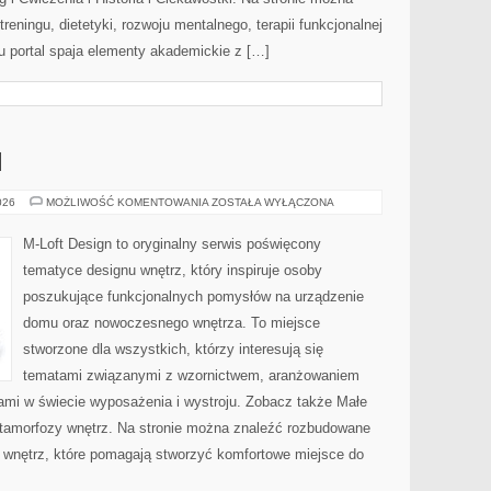
reningu, dietetyki, rozwoju mentalnego, terapii funkcjonalnej
u portal spaja elementy akademickie z […]
I
MEBLE
026
MOŻLIWOŚĆ KOMENTOWANIA
ZOSTAŁA WYŁĄCZONA
I
DODATKI
M-Loft Design to oryginalny serwis poświęcony
tematyce designu wnętrz, który inspiruje osoby
poszukujące funkcjonalnych pomysłów na urządzenie
domu oraz nowoczesnego wnętrza. To miejsce
stworzone dla wszystkich, którzy interesują się
tematami związanymi z wzornictwem, aranżowaniem
ami w świecie wyposażenia i wystroju. Zobacz także Małe
Metamorfozy wnętrz. Na stronie można znaleźć rozbudowane
wnętrz, które pomagają stworzyć komfortowe miejsce do