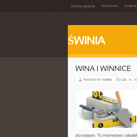
Archiwum
Arsena
Strona główna
ŚWINIA
WINA I WINNICE
POSTED BY ADMIN
CZE - 6 - 2
przystępny. To internetowy zakąte