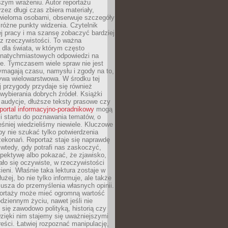
szym wrażeniu. Autor reportażu
zez długi czas zbiera materiały,
wieloma osobami, obserwuje szczegóły
e różne punkty widzenia. Czytelnik
ej pracy i ma szansę zobaczyć bardziej
z rzeczywistości. To ważna
dla świata, w którym często
natychmiastowych odpowiedzi na
e. Tymczasem wiele spraw nie jest
ymagają czasu, namysłu i zgody na to,
ywa wielowarstwowa. W środku tej
ej przygody przydaje się również
wybierania dobrych źródeł. Książki
, audycje, dłuższe teksty prasowe czy
portal informacyjno-poradnikowy
mogą
i startu do poznawania tematów, o
śniej wiedzieliśmy niewiele. Kluczowe
 by nie szukać tylko potwierdzenia
zekonań. Reportaż staje się naprawdę
wtedy, gdy potrafi nas zaskoczyć,
pektywę albo pokazać, że zjawisko,
ło się oczywiste, w rzeczywistości
ieni. Właśnie taka lektura zostaje w
użej, bo nie tylko informuje, ale także
usza do przemyślenia własnych opinii.
portaży może mieć ogromną wartość
dziennym życiu, nawet jeśli nie
 się zawodowo polityką, historią czy
Dzięki nim stajemy się uważniejszymi
reści. Łatwiej rozpoznać manipulację,