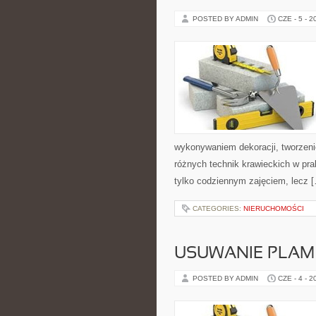
POSTED BY ADMIN
CZE - 5 - 2
wykonywaniem dekoracji, tworzen
różnych technik krawieckich w pra
tylko codziennym zajęciem, lecz 
CATEGORIES:
NIERUCHOMOŚCI
USUWANIE PLAM
POSTED BY ADMIN
CZE - 4 - 2