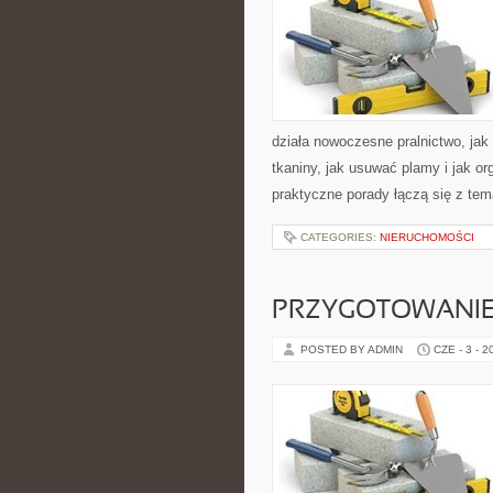
działa nowoczesne pralnictwo, jak 
tkaniny, jak usuwać plamy i jak o
praktyczne porady łączą się z tema
CATEGORIES:
NIERUCHOMOŚCI
PRZYGOTOWANIE
POSTED BY ADMIN
CZE - 3 - 2