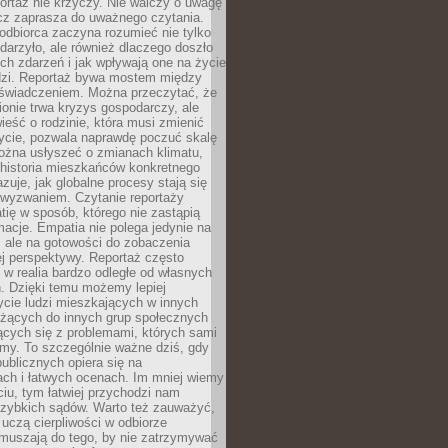
ortaż nie krzyczy. Nie walczy o uwagę
ecz zaprasza do uważnego czytania.
odbiorca zaczyna rozumieć nie tylko
ydarzyło, ale również dlaczego doszło
ch zdarzeń i jak wpływają one na życie
dzi. Reportaż bywa mostem między
oświadczeniem. Można przeczytać, że
ionie trwa kryzys gospodarczy, ale
ieść o rodzinie, która musi zmienić
życie, pozwala naprawdę poczuć skalę
ożna usłyszeć o zmianach klimatu,
 historia mieszkańców konkretnego
zuje, jak globalne procesy stają się
wyzwaniem. Czytanie reportaży
tię w sposób, którego nie zastąpią
rmacje. Empatia nie polega jedynie na
 ale na gotowości do zobaczenia
ej perspektywy. Reportaż często
 w realia bardzo odległe od własnych
. Dzięki temu możemy lepiej
ycie ludzi mieszkających w innych
eżących do innych grup społecznych
ących się z problemami, których sami
śmy. To szczególnie ważne dziś, gdy
publicznych opiera się na
ach i łatwych ocenach. Im mniej wiemy
iu, tym łatwiej przychodzi nam
zybkich sądów. Warto też zauważyć,
 uczą cierpliwości w odbiorze
Zmuszają do tego, by nie zatrzymywać