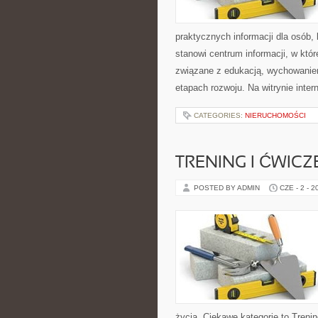
praktycznych informacji dla osób
stanowi centrum informacji, w któ
związane z edukacją, wychowanie
etapach rozwoju. Na witrynie inte
CATEGORIES:
NIERUCHOMOŚCI
TRENING I ĆWICZ
POSTED BY ADMIN
CZE - 2 - 2
życia. Ciekawe kategorie to Trenin