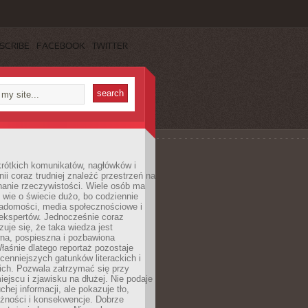
SCRIBE
FACEBOOK
TWITTER
rótkich komunikatów, nagłówków i
nii coraz trudniej znaleźć przestrzeń na
nanie rzeczywistości. Wiele osób ma
 wie o świecie dużo, bo codziennie
iadomości, media społecznościowe i
ekspertów. Jednocześnie coraz
zuje się, że taka wiedza jest
na, pospieszna i pozbawiona
łaśnie dlatego reportaż pozostaje
cenniejszych gatunków literackich i
ich. Pozwala zatrzymać się przy
iejscu i zjawisku na dłużej. Nie podaje
chej informacji, ale pokazuje tło,
eżności i konsekwencje. Dobrze