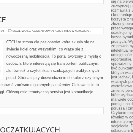
się na pierw
zazwyczaj pr
rozmawia z 
i konfrontuj
korzysta z t
CE
złożony obra
przeciwwaga 
POCIĄGI
026
MOŻLIWOŚĆ KOMENTOWANIA
ZOSTAŁA WYŁĄCZONA
oczekujemy 
W
każde pytani
POLSCE
prostych. W
CTCU to strona dla pasjonatów, które skupia się na
że prawda b
świecie kolei oraz wszystkim, co wiąże się z
intelektualn
umiejętność 
nowoczesną mobilnością. To portal tworzony z myślą o
reporterskie
osobach, które interesują się transportem publicznym,
sprawdzony
być punktam
ale również o czytelnikach szukających praktycznych
których wcze
jest jednak,
porad. Strona łączy doświadczenie do kolei z czytelnym
własnych pr
resować zarówno regularnych pasażerów. Ciekawe linki to
wartościowy 
zmienić pers
iągi. Główną osią tematyczną serwisu jest komunikacja
które wydawa
ma wiele odc
pamięci najdł
porusza i zm
Czytanie re
również w co
interesujemy
socjologią. 
POCZĄTKUJĄCYCH
odbiorcami t