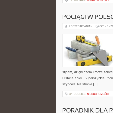
CATEGORIES:
NIERUCHOMOŚCI
POCIĄGI W POLS
POSTED BY ADMIN
CZE - 5 - 2
stylem, dzięki czemu może zainte
Historia Kolei i Superszybkie Poc
szynowa. Na stronie […]
CATEGORIES:
NIERUCHOMOŚCI
PORADNIK DLA 