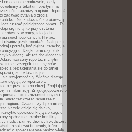
 i emocjonalne nadużycie, kiedy
bcowaliśmy z tekstami opartymi na
 szczególe i uczciwym opisie. Reportaż
to zadawać pytania o źródła,
kontekst. Nie zadowalać się pierwszą
 lecz szukać pełniejszego obrazu. Ta
daje się nie tylko przy czytaniu
ale również w pracy, relacjach i
 sprawach publicznych. Nie bez
st również język reportażu. Najlepsze
odzaju potrafią być piękne literacko, a
 precyzyjne. Dzięki temu czytelnik
e tylko wiedzę, ale też doświadczenie
Dobrze napisany reportaż ma rytm,
yczucie szczegółu i umiejętność
pięcia bez uciekania się do taniej
sprawia, że lektura nie jest
 ale przyjemnością. Właśnie dlatego
które sięgają po reportaże z
zostaje przy nich na dłużej. Znajdują w
cej niż informację. Znajdują opowieść o
ra pomaga lepiej zrozumieć innych i
e. Warto też czytać reportaże z
ju i regionu. Czasem wydaje nam się,
sze historie dzieją się daleko,
iezwykłe opowieści kryją się często
iany społeczne, lokalne konflikty,
kłych ludzi, pamięć dawnych wydarzeń,
łych miast i wsi to tematy, które
iedzieć o społeczeństwie bardzo wiele.