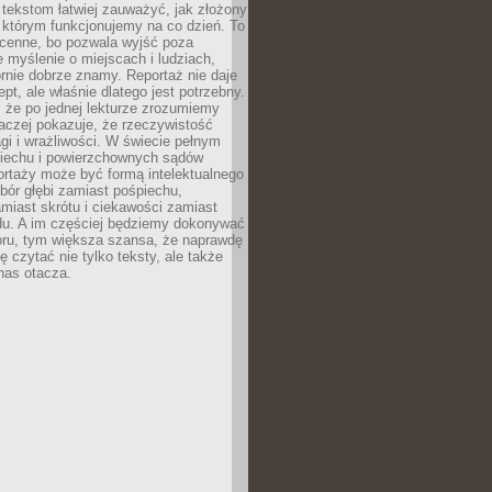
 tekstom łatwiej zauważyć, jak złożony
w którym funkcjonujemy na co dzień. To
 cenne, bo pozwala wyjść poza
 myślenie o miejscach i ludziach,
rnie dobrze znamy. Reportaż nie daje
ept, ale właśnie dlatego jest potrzebny.
, że po jednej lekturze zrozumiemy
aczej pokazuje, że rzeczywistość
i i wrażliwości. W świecie pełnym
piechu i powierzchownych sądów
ortaży może być formą intelektualnego
bór głębi zamiast pośpiechu,
miast skrótu i ciekawości zamiast
du. A im częściej będziemy dokonywać
oru, tym większa szansa, że naprawdę
 czytać nie tylko teksty, ale także
 nas otacza.