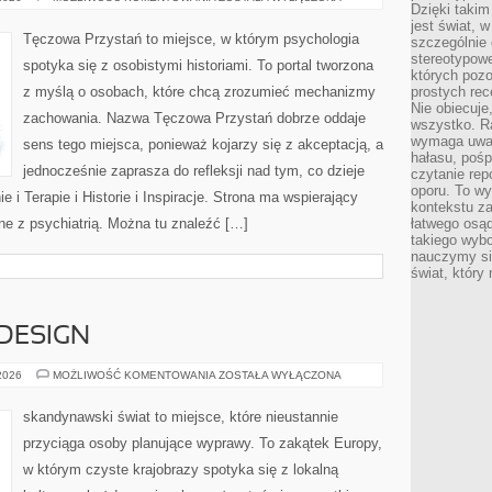
Dzięki takim
I
BADANIA
jest świat, 
Tęczowa Przystań to miejsce, w którym psychologia
szczególnie
stereotypowe
spotyka się z osobistymi historiami. To portal tworzona
których pozo
z myślą o osobach, które chcą zrozumieć mechanizmy
prostych rec
Nie obiecuje
zachowania. Nazwa Tęczowa Przystań dobrze oddaje
wszystko. R
wymaga uwag
sens tego miejsca, ponieważ kojarzy się z akceptacją, a
hałasu, poś
jednocześnie zaprasza do refleksji nad tym, co dzieje
czytanie rep
oporu. To wy
 i Terapie i Historie i Inspiracje. Strona ma wspierający
kontekstu za
ne z psychiatrią. Można tu znaleźć […]
łatwego osą
takiego wyb
nauczymy się
świat, który
 DESIGN
ARCHITEKTURA
 2026
MOŻLIWOŚĆ KOMENTOWANIA
ZOSTAŁA WYŁĄCZONA
I
DESIGN
skandynawski świat to miejsce, które nieustannie
przyciąga osoby planujące wyprawy. To zakątek Europy,
w którym czyste krajobrazy spotyka się z lokalną