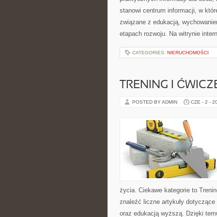
stanowi centrum informacji, w któ
związane z edukacją, wychowanie
etapach rozwoju. Na witrynie inte
CATEGORIES:
NIERUCHOMOŚCI
TRENING I ĆWICZ
POSTED BY ADMIN
CZE - 2 - 2
życia. Ciekawe kategorie to Trenin
znaleźć liczne artykuły dotyczące t
oraz edukacją wyższą. Dzięki tem