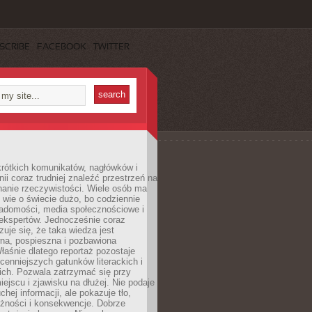
SCRIBE
FACEBOOK
TWITTER
rótkich komunikatów, nagłówków i
nii coraz trudniej znaleźć przestrzeń na
nanie rzeczywistości. Wiele osób ma
 wie o świecie dużo, bo codziennie
iadomości, media społecznościowe i
ekspertów. Jednocześnie coraz
zuje się, że taka wiedza jest
na, pospieszna i pozbawiona
łaśnie dlatego reportaż pozostaje
cenniejszych gatunków literackich i
ich. Pozwala zatrzymać się przy
iejscu i zjawisku na dłużej. Nie podaje
chej informacji, ale pokazuje tło,
eżności i konsekwencje. Dobrze