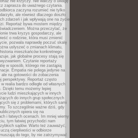
ortaż nie krzyczy. Nie walczy o uwagę
ecz zaprasza do uważnego czytania.
odbiorca zaczyna rozumieć nie tylko
ydarzyło, ale również dlaczego doszło
ch zdarzeń i jak wpływają one na życie
dzi. Reportaż bywa mostem między
oświadczeniem. Można przeczytać, że
ionie trwa kryzys gospodarczy, ale
ieść o rodzinie, która musi zmienić
życie, pozwala naprawdę poczuć skalę
ożna usłyszeć o zmianach klimatu,
 historia mieszkańców konkretnego
zuje, jak globalne procesy stają się
wyzwaniem. Czytanie reportaży
tię w sposób, którego nie zastąpią
rmacje. Empatia nie polega jedynie na
 ale na gotowości do zobaczenia
ej perspektywy. Reportaż często
 w realia bardzo odległe od własnych
. Dzięki temu możemy lepiej
ycie ludzi mieszkających w innych
eżących do innych grup społecznych
ących się z problemami, których sami
śmy. To szczególnie ważne dziś, gdy
publicznych opiera się na
ach i łatwych ocenach. Im mniej wiemy
iu, tym łatwiej przychodzi nam
zybkich sądów. Warto też zauważyć,
 uczą cierpliwości w odbiorze
Zmuszają do tego, by nie zatrzymywać