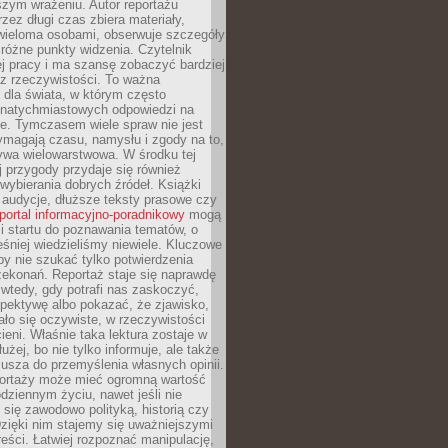
szym wrażeniu. Autor reportażu
zez długi czas zbiera materiały,
wieloma osobami, obserwuje szczegóły
e różne punkty widzenia. Czytelnik
ej pracy i ma szansę zobaczyć bardziej
z rzeczywistości. To ważna
dla świata, w którym często
natychmiastowych odpowiedzi na
e. Tymczasem wiele spraw nie jest
ymagają czasu, namysłu i zgody na to,
ywa wielowarstwowa. W środku tej
ej przygody przydaje się również
wybierania dobrych źródeł. Książki
, audycje, dłuższe teksty prasowe czy
portal informacyjno-poradnikowy
mogą
i startu do poznawania tematów, o
śniej wiedzieliśmy niewiele. Kluczowe
 by nie szukać tylko potwierdzenia
zekonań. Reportaż staje się naprawdę
wtedy, gdy potrafi nas zaskoczyć,
pektywę albo pokazać, że zjawisko,
ło się oczywiste, w rzeczywistości
ieni. Właśnie taka lektura zostaje w
użej, bo nie tylko informuje, ale także
usza do przemyślenia własnych opinii.
portaży może mieć ogromną wartość
dziennym życiu, nawet jeśli nie
 się zawodowo polityką, historią czy
Dzięki nim stajemy się uważniejszymi
reści. Łatwiej rozpoznać manipulację,