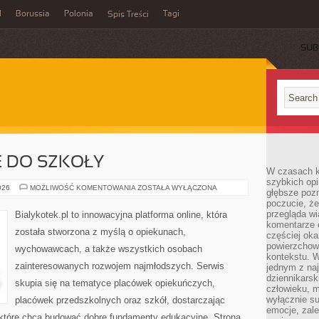
l
Borussia
Polonia
Tagi
Spis Treści
SUB
 DO SZKOŁY
W czasach k
szybkich opi
PRZYGOTOWANIE
026
MOŻLIWOŚĆ KOMENTOWANIA
ZOSTAŁA WYŁĄCZONA
głębsze poz
DO
poczucie, że
SZKOŁY
przegląda w
Bialykotek.pl to innowacyjna platforma online, która
komentarze 
została stworzona z myślą o opiekunach,
częściej oka
powierzchow
wychowawcach, a także wszystkich osobach
kontekstu. W
zainteresowanych rozwojem najmłodszych. Serwis
jednym z naj
dziennikarsk
skupia się na tematyce placówek opiekuńczych,
człowieku, m
wyłącznie su
placówek przedszkolnych oraz szkół, dostarczając
emocje, zal
, które chcą budować dobre fundamenty edukacyjne. Strona