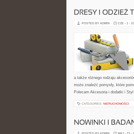
DRESY I ODZIEŻ
POSTED BY ADMIN
CZE - 1 - 2
a także różnego rodzaju akcesoriów
może znaleźć pomysły, które pom
Polecam Akcesoria i dodatki i Sty
CATEGORIES:
NIERUCHOMOŚCI
NOWINKI I BADA
POSTED BY ADMIN
MAJ - 23 -