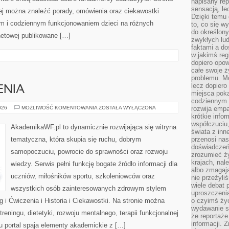
napisany rep
sensacją, l
rej można znaleźć porady, omówienia oraz ciekawostki
Dzięki temu 
m i codziennym funkcjonowaniem dzieci na różnych
to, co się w
do określony
rnetowej publikowane […]
zwykłych lu
faktami a d
w jakimś reg
dopiero opow
całe swoje 
problemu. M
lecz dopiero
ENIA
miejsca poka
codziennym 
TRENING
026
MOŻLIWOŚĆ KOMENTOWANIA
ZOSTAŁA WYŁĄCZONA
rozwija empa
I
krótkie info
ĆWICZENIA
współczuciu,
AkademikaWF.pl to dynamicznie rozwijająca się witryna
świata z inn
tematyczna, która skupia się ruchu, dobrym
przenosi nas
doświadczeń
samopoczuciu, powrocie do sprawności oraz rozwoju
zrozumieć ż
krajach, nal
wiedzy. Serwis pełni funkcję bogate źródło informacji dla
albo zmagaj
uczniów, miłośników sportu, szkoleniowców oraz
nie przeżyli
wiele debat 
wszystkich osób zainteresowanych zdrowym stylem
uproszczeni
g i Ćwiczenia i Historia i Ciekawostki. Na stronie można
o czyimś życ
wydawanie s
reningu, dietetyki, rozwoju mentalnego, terapii funkcjonalnej
że reportaże
informacji. 
u portal spaja elementy akademickie z […]