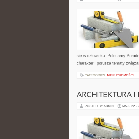
się w człowieku. Polecamy Poradnie
charakter i porusza tematy związa
CATEGORIES:
NIERUCHOMOŚCI
ARCHITEKTURA I
POSTED BY ADMIN
MAJ - 22 -