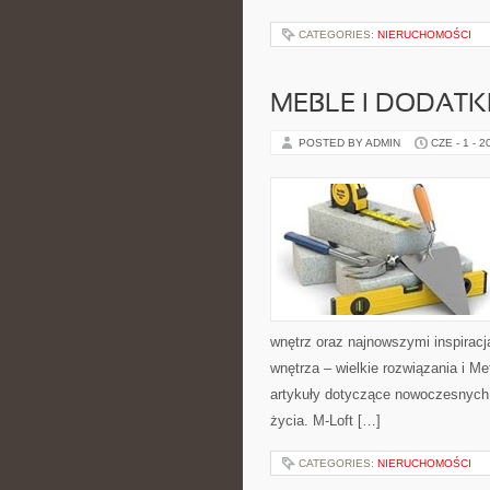
CATEGORIES:
NIERUCHOMOŚCI
MEBLE I DODATK
POSTED BY ADMIN
CZE - 1 - 2
wnętrz oraz najnowszymi inspiracj
wnętrza – wielkie rozwiązania i 
artykuły dotyczące nowoczesnych 
życia. M-Loft […]
CATEGORIES:
NIERUCHOMOŚCI