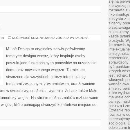
się na pierw
zazwyczaj pr
rozmawia z 
i konfrontuj
korzysta z t
złożony obra
I
przeciwwaga 
oczekujemy 
każde pytani
MEBLE
026
MOŻLIWOŚĆ KOMENTOWANIA
ZOSTAŁA WYŁĄCZONA
prostych. W
I
DODATKI
że prawda b
M-Loft Design to oryginalny serwis poświęcony
intelektualn
umiejętność 
tematyce designu wnętrz, który inspiruje osoby
reporterskie
sprawdzony
poszukujące funkcjonalnych pomysłów na urządzenie
być punktam
domu oraz nowoczesnego wnętrza. To miejsce
których wcze
jest jednak,
stworzone dla wszystkich, którzy interesują się
własnych pr
tematami związanymi z wzornictwem, aranżowaniem
wartościowy 
zmienić pers
ami w świecie wyposażenia i wystroju. Zobacz także Małe
które wydawa
ma wiele odc
Metamorfozy wnętrz. Na stronie można znaleźć rozbudowane
pamięci najdł
wnętrz, które pomagają stworzyć komfortowe miejsce do
porusza i zm
Czytanie re
również w co
interesujemy
socjologią. 
odbiorcami t