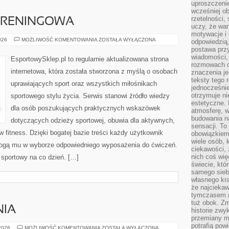
uproszczenie
wcześniej o
rzetelności,
 TRENINGOWA
uczy, że war
motywacje i 
DRESY
026
MOŻLIWOŚĆ KOMENTOWANIA
ZOSTAŁA WYŁĄCZONA
odpowiedzią,
I
postawa przy
ODZIEŻ
TRENINGOWA
wiadomości, 
EsportowySklep.pl to regularnie aktualizowana strona
rozmowach o
internetowa, która została stworzona z myślą o osobach
znaczenia je
teksty tego r
uprawiających sport oraz wszystkich miłośnikach
jednocześnie
otrzymuje ni
sportowego stylu życia. Serwis stanowi źródło wiedzy
estetyczne. 
dla osób poszukujących praktycznych wskazówek
atmosferę, w
budowania na
dotyczących odzieży sportowej, obuwia dla aktywnych,
sensacji. To 
 fitness. Dzięki bogatej bazie treści każdy użytkownik
obowiązkiem,
wiele osób, 
ogą mu w wyborze odpowiedniego wyposażenia do ćwiczeń.
ciekawości, 
nich coś wię
l sportowy na co dzień. […]
świecie, któ
samego siebi
własnego kra
że najciekaw
tymczasem n
tuż obok. Zm
NIA
historie zwy
przemiany ma
potrafią pow
NOWINKI
 2026
MOŻLIWOŚĆ KOMENTOWANIA
ZOSTAŁA WYŁĄCZONA