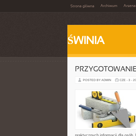
Archiwum
Arsena
Strona główna
ŚWINIA
PRZYGOTOWANIE
POSTED BY ADMIN
CZE - 3 - 2
praktycznych informacji dla osób