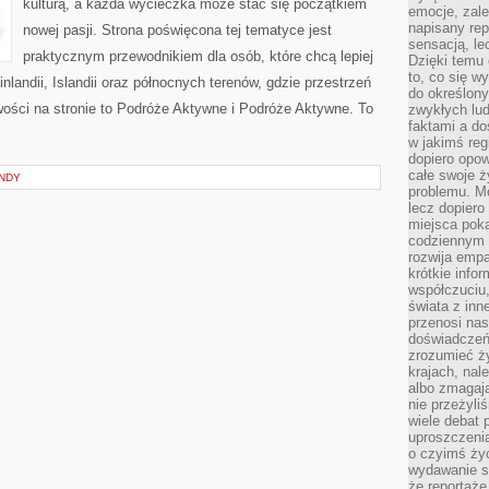
kulturą, a każda wycieczka może stać się początkiem
emocje, zal
napisany rep
nowej pasji. Strona poświęcona tej tematyce jest
sensacją, l
praktycznym przewodnikiem dla osób, które chcą lepiej
Dzięki temu 
to, co się w
inlandii, Islandii oraz północnych terenów, gdzie przestrzeń
do określony
wości na stronie to Podróże Aktywne i Podróże Aktywne. To
zwykłych lu
faktami a d
w jakimś reg
dopiero opow
całe swoje 
NDY
problemu. M
lecz dopiero
miejsca poka
codziennym 
rozwija empa
krótkie info
współczuciu,
świata z inn
przenosi nas
doświadczeń
zrozumieć ż
krajach, nal
albo zmagaj
nie przeżyli
wiele debat 
uproszczeni
o czyimś życ
wydawanie s
że reportaże