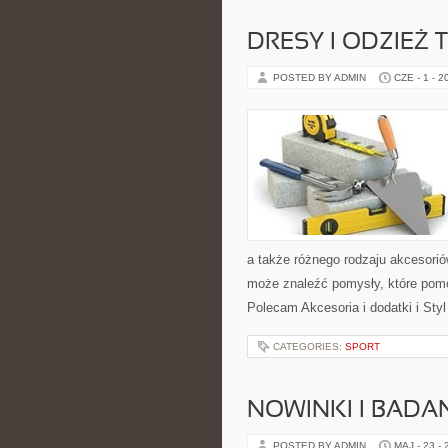
DRESY I ODZIEŻ
POSTED BY ADMIN
CZE - 1 - 2
a także różnego rodzaju akcesoriów
może znaleźć pomysły, które pom
Polecam Akcesoria i dodatki i Sty
CATEGORIES:
SPORT
NOWINKI I BADA
POSTED BY ADMIN
MAJ - 23 -