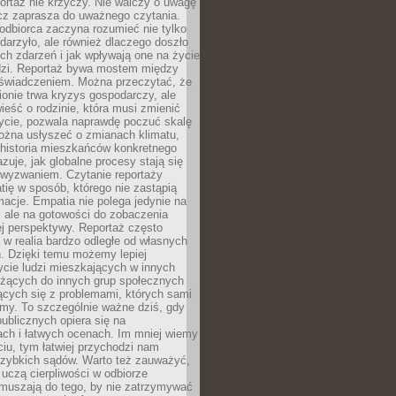
ortaż nie krzyczy. Nie walczy o uwagę
ecz zaprasza do uważnego czytania.
odbiorca zaczyna rozumieć nie tylko
ydarzyło, ale również dlaczego doszło
ch zdarzeń i jak wpływają one na życie
dzi. Reportaż bywa mostem między
oświadczeniem. Można przeczytać, że
ionie trwa kryzys gospodarczy, ale
ieść o rodzinie, która musi zmienić
życie, pozwala naprawdę poczuć skalę
ożna usłyszeć o zmianach klimatu,
 historia mieszkańców konkretnego
zuje, jak globalne procesy stają się
wyzwaniem. Czytanie reportaży
tię w sposób, którego nie zastąpią
rmacje. Empatia nie polega jedynie na
 ale na gotowości do zobaczenia
ej perspektywy. Reportaż często
 w realia bardzo odległe od własnych
. Dzięki temu możemy lepiej
ycie ludzi mieszkających w innych
eżących do innych grup społecznych
ących się z problemami, których sami
śmy. To szczególnie ważne dziś, gdy
publicznych opiera się na
ach i łatwych ocenach. Im mniej wiemy
iu, tym łatwiej przychodzi nam
zybkich sądów. Warto też zauważyć,
 uczą cierpliwości w odbiorze
Zmuszają do tego, by nie zatrzymywać