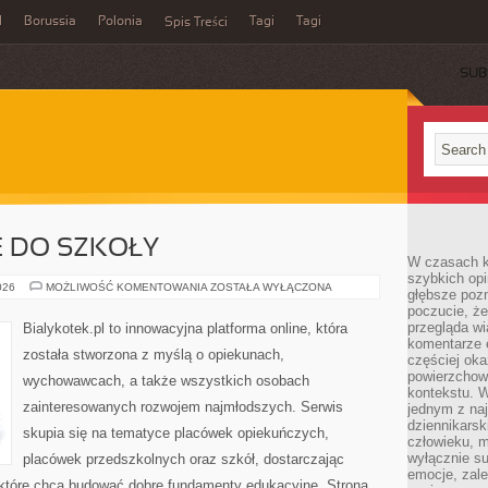
l
Borussia
Polonia
Tagi
Tagi
Spis Treści
SUB
 DO SZKOŁY
W czasach k
szybkich opi
PRZYGOTOWANIE
026
MOŻLIWOŚĆ KOMENTOWANIA
ZOSTAŁA WYŁĄCZONA
głębsze poz
DO
poczucie, że
SZKOŁY
przegląda w
Bialykotek.pl to innowacyjna platforma online, która
komentarze 
została stworzona z myślą o opiekunach,
częściej oka
powierzchow
wychowawcach, a także wszystkich osobach
kontekstu. W
zainteresowanych rozwojem najmłodszych. Serwis
jednym z naj
dziennikarsk
skupia się na tematyce placówek opiekuńczych,
człowieku, m
wyłącznie su
placówek przedszkolnych oraz szkół, dostarczając
emocje, zal
, które chcą budować dobre fundamenty edukacyjne. Strona