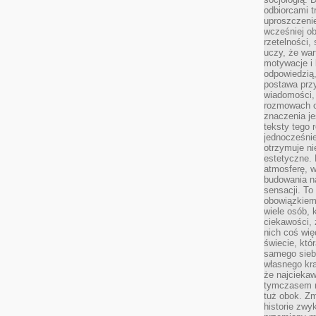
odbiorcami t
uproszczenie
wcześniej o
rzetelności,
uczy, że war
motywacje i 
odpowiedzią,
postawa przy
wiadomości, 
rozmowach o
znaczenia je
teksty tego r
jednocześnie
otrzymuje ni
estetyczne. 
atmosferę, w
budowania na
sensacji. To 
obowiązkiem,
wiele osób, 
ciekawości, 
nich coś wię
świecie, któ
samego siebi
własnego kra
że najciekaw
tymczasem n
tuż obok. Zm
historie zwy