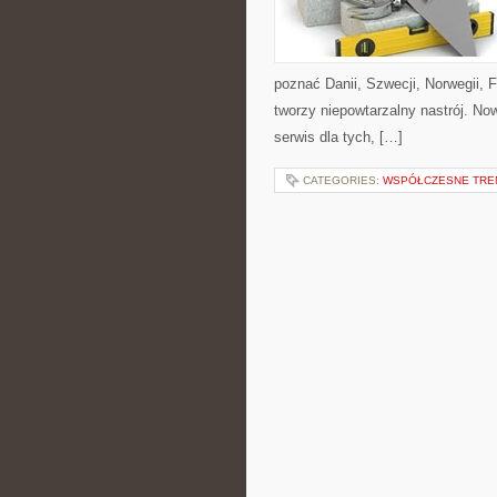
poznać Danii, Szwecji, Norwegii, F
tworzy niepowtarzalny nastrój. No
serwis dla tych, […]
CATEGORIES:
WSPÓŁCZESNE TRE