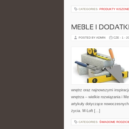
CATEGORIES:
PRODUKTY KISZON
MEBLE I DODATK
POSTED BY ADMIN
CZE - 1 - 2
wnętrz oraz najnowszymi inspiracj
wnętrza – wielkie rozwiązania i 
artykuły dotyczące nowoczesnych 
życia. M-Loft […]
CATEGORIES:
ŚWIADOME RODZICIE