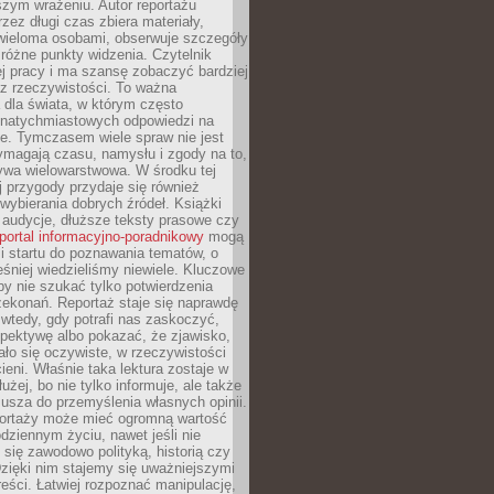
szym wrażeniu. Autor reportażu
zez długi czas zbiera materiały,
wieloma osobami, obserwuje szczegóły
e różne punkty widzenia. Czytelnik
ej pracy i ma szansę zobaczyć bardziej
z rzeczywistości. To ważna
dla świata, w którym często
natychmiastowych odpowiedzi na
e. Tymczasem wiele spraw nie jest
ymagają czasu, namysłu i zgody na to,
ywa wielowarstwowa. W środku tej
ej przygody przydaje się również
wybierania dobrych źródeł. Książki
, audycje, dłuższe teksty prasowe czy
portal informacyjno-poradnikowy
mogą
i startu do poznawania tematów, o
śniej wiedzieliśmy niewiele. Kluczowe
 by nie szukać tylko potwierdzenia
zekonań. Reportaż staje się naprawdę
wtedy, gdy potrafi nas zaskoczyć,
pektywę albo pokazać, że zjawisko,
ło się oczywiste, w rzeczywistości
ieni. Właśnie taka lektura zostaje w
użej, bo nie tylko informuje, ale także
usza do przemyślenia własnych opinii.
portaży może mieć ogromną wartość
dziennym życiu, nawet jeśli nie
 się zawodowo polityką, historią czy
Dzięki nim stajemy się uważniejszymi
reści. Łatwiej rozpoznać manipulację,