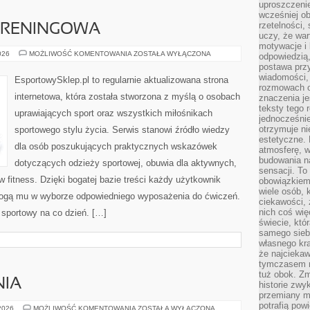
uproszczenie
wcześniej o
rzetelności,
 TRENINGOWA
uczy, że war
motywacje i 
DRESY
026
MOŻLIWOŚĆ KOMENTOWANIA
ZOSTAŁA WYŁĄCZONA
odpowiedzią,
I
postawa przy
ODZIEŻ
TRENINGOWA
wiadomości, 
EsportowySklep.pl to regularnie aktualizowana strona
rozmowach o
internetowa, która została stworzona z myślą o osobach
znaczenia je
teksty tego r
uprawiających sport oraz wszystkich miłośnikach
jednocześnie
otrzymuje ni
sportowego stylu życia. Serwis stanowi źródło wiedzy
estetyczne. 
dla osób poszukujących praktycznych wskazówek
atmosferę, w
budowania na
dotyczących odzieży sportowej, obuwia dla aktywnych,
sensacji. To 
 fitness. Dzięki bogatej bazie treści każdy użytkownik
obowiązkiem,
wiele osób, 
ogą mu w wyborze odpowiedniego wyposażenia do ćwiczeń.
ciekawości, 
nich coś wię
l sportowy na co dzień. […]
świecie, któ
samego siebi
własnego kra
że najciekaw
tymczasem n
tuż obok. Zm
NIA
historie zwy
przemiany ma
potrafią pow
NOWINKI
 2026
MOŻLIWOŚĆ KOMENTOWANIA
ZOSTAŁA WYŁĄCZONA