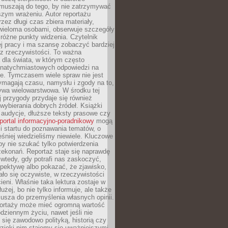
Zmuszają do tego, by nie zatrzymywać
szym wrażeniu. Autor reportażu
zez długi czas zbiera materiały,
wieloma osobami, obserwuje szczegóły
e różne punkty widzenia. Czytelnik
ej pracy i ma szansę zobaczyć bardziej
z rzeczywistości. To ważna
dla świata, w którym często
natychmiastowych odpowiedzi na
e. Tymczasem wiele spraw nie jest
ymagają czasu, namysłu i zgody na to,
ywa wielowarstwowa. W środku tej
ej przygody przydaje się również
wybierania dobrych źródeł. Książki
, audycje, dłuższe teksty prasowe czy
portal informacyjno-poradnikowy
mogą
i startu do poznawania tematów, o
śniej wiedzieliśmy niewiele. Kluczowe
 by nie szukać tylko potwierdzenia
zekonań. Reportaż staje się naprawdę
wtedy, gdy potrafi nas zaskoczyć,
pektywę albo pokazać, że zjawisko,
ło się oczywiste, w rzeczywistości
ieni. Właśnie taka lektura zostaje w
użej, bo nie tylko informuje, ale także
usza do przemyślenia własnych opinii.
portaży może mieć ogromną wartość
dziennym życiu, nawet jeśli nie
 się zawodowo polityką, historią czy
Dzięki nim stajemy się uważniejszymi