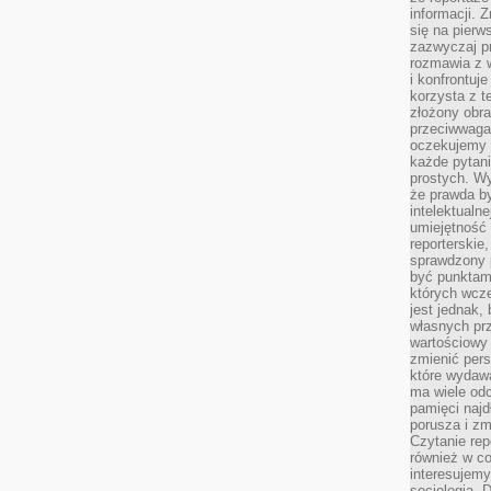
informacji. 
się na pierw
zazwyczaj pr
rozmawia z 
i konfrontuj
korzysta z t
złożony obra
przeciwwaga 
oczekujemy 
każde pytani
prostych. W
że prawda b
intelektualn
umiejętność 
reporterskie
sprawdzony
być punktam
których wcze
jest jednak,
własnych pr
wartościowy 
zmienić pers
które wydawa
ma wiele odc
pamięci najdł
porusza i zm
Czytanie re
również w co
interesujemy
socjologią. 