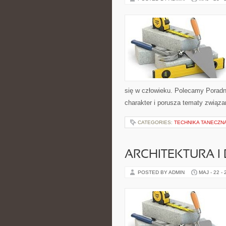
się w człowieku. Polecamy Poradnie
charakter i porusza tematy związa
CATEGORIES:
TECHNIKA TANECZN
ARCHITEKTURA I
POSTED BY ADMIN
MAJ - 22 -