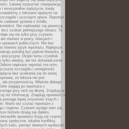
reści. Łatwiej rozpoznać manipulację,
 i emocjonalne nadużycie, kiedy
bcowaliśmy z tekstami opartymi na
 szczególe i uczciwym opisie. Reportaż
to zadawać pytania o źródła,
kontekst. Nie zadowalać się pierwszą
 lecz szukać pełniejszego obrazu. Ta
daje się nie tylko przy czytaniu
ale również w pracy, relacjach i
 sprawach publicznych. Nie bez
st również język reportażu. Najlepsze
odzaju potrafią być piękne literacko, a
 precyzyjne. Dzięki temu czytelnik
e tylko wiedzę, ale też doświadczenie
Dobrze napisany reportaż ma rytm,
yczucie szczegółu i umiejętność
pięcia bez uciekania się do taniej
sprawia, że lektura nie jest
 ale przyjemnością. Właśnie dlatego
które sięgają po reportaże z
zostaje przy nich na dłużej. Znajdują w
cej niż informację. Znajdują opowieść o
ra pomaga lepiej zrozumieć innych i
e. Warto też czytać reportaże z
ju i regionu. Czasem wydaje nam się,
sze historie dzieją się daleko,
iezwykłe opowieści kryją się często
iany społeczne, lokalne konflikty,
kłych ludzi, pamięć dawnych wydarzeń,