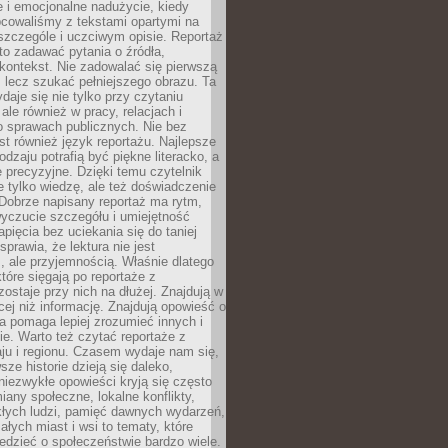
 i emocjonalne nadużycie, kiedy
bcowaliśmy z tekstami opartymi na
 szczególe i uczciwym opisie. Reportaż
to zadawać pytania o źródła,
kontekst. Nie zadowalać się pierwszą
 lecz szukać pełniejszego obrazu. Ta
daje się nie tylko przy czytaniu
ale również w pracy, relacjach i
 sprawach publicznych. Nie bez
st również język reportażu. Najlepsze
odzaju potrafią być piękne literacko, a
 precyzyjne. Dzięki temu czytelnik
e tylko wiedzę, ale też doświadczenie
Dobrze napisany reportaż ma rytm,
yczucie szczegółu i umiejętność
pięcia bez uciekania się do taniej
sprawia, że lektura nie jest
 ale przyjemnością. Właśnie dlatego
które sięgają po reportaże z
zostaje przy nich na dłużej. Znajdują w
cej niż informację. Znajdują opowieść o
ra pomaga lepiej zrozumieć innych i
e. Warto też czytać reportaże z
ju i regionu. Czasem wydaje nam się,
sze historie dzieją się daleko,
iezwykłe opowieści kryją się często
iany społeczne, lokalne konflikty,
kłych ludzi, pamięć dawnych wydarzeń,
łych miast i wsi to tematy, które
iedzieć o społeczeństwie bardzo wiele.