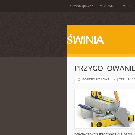
Archiwum
Arsena
Strona główna
ŚWINIA
PRZYGOTOWANIE
POSTED BY ADMIN
CZE - 3 - 2
praktycznych informacji dla osób