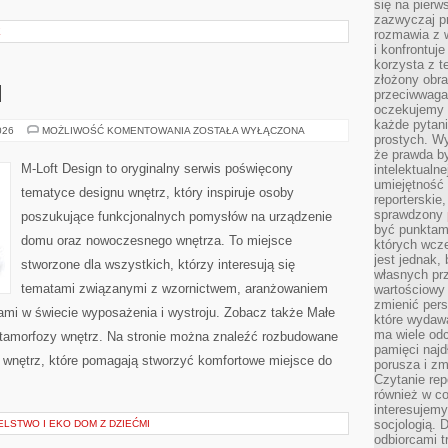
się na pierw
zazwyczaj pr
E
rozmawia z 
i konfrontuj
korzysta z t
złożony obra
I
przeciwwaga 
oczekujemy 
każde pytani
MEBLE
026
MOŻLIWOŚĆ KOMENTOWANIA
ZOSTAŁA WYŁĄCZONA
prostych. W
I
DODATKI
że prawda b
M-Loft Design to oryginalny serwis poświęcony
intelektualn
umiejętność 
tematyce designu wnętrz, który inspiruje osoby
reporterskie
sprawdzony
poszukujące funkcjonalnych pomysłów na urządzenie
być punktam
domu oraz nowoczesnego wnętrza. To miejsce
których wcze
jest jednak,
stworzone dla wszystkich, którzy interesują się
własnych pr
tematami związanymi z wzornictwem, aranżowaniem
wartościowy 
zmienić pers
ami w świecie wyposażenia i wystroju. Zobacz także Małe
które wydawa
ma wiele odc
Metamorfozy wnętrz. Na stronie można znaleźć rozbudowane
pamięci najdł
wnętrz, które pomagają stworzyć komfortowe miejsce do
porusza i zm
Czytanie re
również w co
interesujemy
socjologią. 
LSTWO I EKO DOM Z DZIEĆMI
odbiorcami t