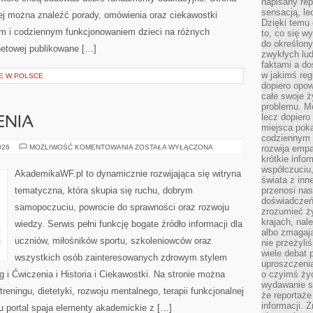
napisany rep
sensacją, l
rej można znaleźć porady, omówienia oraz ciekawostki
Dzięki temu 
m i codziennym funkcjonowaniem dzieci na różnych
to, co się w
do określony
rnetowej publikowane […]
zwykłych lu
faktami a d
w jakimś reg
IE W POLSCE
dopiero opow
całe swoje 
problemu. M
lecz dopiero
ENIA
miejsca poka
codziennym 
TRENING
026
MOŻLIWOŚĆ KOMENTOWANIA
ZOSTAŁA WYŁĄCZONA
rozwija empa
I
krótkie info
ĆWICZENIA
współczuciu,
AkademikaWF.pl to dynamicznie rozwijająca się witryna
świata z inn
tematyczna, która skupia się ruchu, dobrym
przenosi nas
doświadczeń
samopoczuciu, powrocie do sprawności oraz rozwoju
zrozumieć ż
krajach, nal
wiedzy. Serwis pełni funkcję bogate źródło informacji dla
albo zmagaj
uczniów, miłośników sportu, szkoleniowców oraz
nie przeżyli
wiele debat 
wszystkich osób zainteresowanych zdrowym stylem
uproszczeni
g i Ćwiczenia i Historia i Ciekawostki. Na stronie można
o czyimś życ
wydawanie s
reningu, dietetyki, rozwoju mentalnego, terapii funkcjonalnej
że reportaże
informacji. 
u portal spaja elementy akademickie z […]