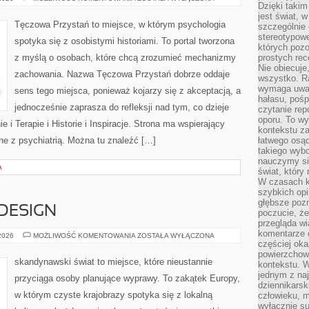
Dzięki takim
I
BADANIA
jest świat, 
Tęczowa Przystań to miejsce, w którym psychologia
szczególnie
stereotypowe
spotyka się z osobistymi historiami. To portal tworzona
których pozo
z myślą o osobach, które chcą zrozumieć mechanizmy
prostych rec
Nie obiecuje
zachowania. Nazwa Tęczowa Przystań dobrze oddaje
wszystko. R
wymaga uwag
sens tego miejsca, ponieważ kojarzy się z akceptacją, a
hałasu, poś
jednocześnie zaprasza do refleksji nad tym, co dzieje
czytanie rep
oporu. To wy
 i Terapie i Historie i Inspiracje. Strona ma wspierający
kontekstu za
ne z psychiatrią. Można tu znaleźć […]
łatwego osą
takiego wyb
nauczymy się
A
świat, który
W czasach k
szybkich opi
głębsze poz
 DESIGN
poczucie, że
przegląda w
komentarze 
ARCHITEKTURA
 2026
MOŻLIWOŚĆ KOMENTOWANIA
ZOSTAŁA WYŁĄCZONA
I
częściej oka
DESIGN
powierzchow
skandynawski świat to miejsce, które nieustannie
kontekstu. W
jednym z naj
przyciąga osoby planujące wyprawy. To zakątek Europy,
dziennikarsk
w którym czyste krajobrazy spotyka się z lokalną
człowieku, m
wyłącznie su