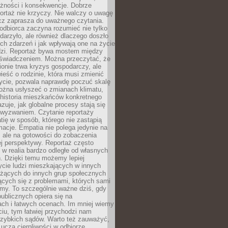
eżności i konsekwencje. Dobrze
ortaż nie krzyczy. Nie walczy o uwagę
ecz zaprasza do uważnego czytania.
odbiorca zaczyna rozumieć nie tylko
ydarzyło, ale również dlaczego doszło
ch zdarzeń i jak wpływają one na życie
dzi. Reportaż bywa mostem między
oświadczeniem. Można przeczytać, że
ionie trwa kryzys gospodarczy, ale
ieść o rodzinie, która musi zmienić
życie, pozwala naprawdę poczuć skalę
ożna usłyszeć o zmianach klimatu,
 historia mieszkańców konkretnego
zuje, jak globalne procesy stają się
wyzwaniem. Czytanie reportaży
tię w sposób, którego nie zastąpią
rmacje. Empatia nie polega jedynie na
 ale na gotowości do zobaczenia
ej perspektywy. Reportaż często
 w realia bardzo odległe od własnych
. Dzięki temu możemy lepiej
ycie ludzi mieszkających w innych
eżących do innych grup społecznych
ących się z problemami, których sami
śmy. To szczególnie ważne dziś, gdy
publicznych opiera się na
ach i łatwych ocenach. Im mniej wiemy
iu, tym łatwiej przychodzi nam
zybkich sądów. Warto też zauważyć,
 uczą cierpliwości w odbiorze