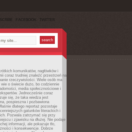
SCRIBE
FACEBOOK
TWITTER
rótkich komunikatów, nagłówków i
nii coraz trudniej znaleźć przestrzeń na
nanie rzeczywistości. Wiele osób ma
 wie o świecie dużo, bo codziennie
iadomości, media społecznościowe i
ekspertów. Jednocześnie coraz
zuje się, że taka wiedza jest
na, pospieszna i pozbawiona
łaśnie dlatego reportaż pozostaje
cenniejszych gatunków literackich i
ich. Pozwala zatrzymać się przy
iejscu i zjawisku na dłużej. Nie podaje
chej informacji, ale pokazuje tło,
eżności i konsekwencje. Dobrze