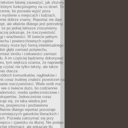
 tekstom łatwiej zauważyć, jak złożony
w którym funkcjonujemy na co dzień. To
 cenne, bo pozwala wyjść poza
 myślenie o miejscach i ludziach,
rnie dobrze znamy. Reportaż nie daje
ept, ale właśnie dlatego jest potrzebny.
, że po jednej lekturze zrozumiemy
aczej pokazuje, że rzeczywistość
i i wrażliwości. W świecie pełnym
piechu i powierzchownych sądów
ortaży może być formą intelektualnego
bór głębi zamiast pośpiechu,
miast skrótu i ciekawości zamiast
du. A im częściej będziemy dokonywać
oru, tym większa szansa, że naprawdę
 czytać nie tylko teksty, ale także
 nas otacza.
rótkich komunikatów, nagłówków i
nii coraz trudniej znaleźć przestrzeń na
nanie rzeczywistości. Wiele osób ma
 wie o świecie dużo, bo codziennie
iadomości, media społecznościowe i
ekspertów. Jednocześnie coraz
zuje się, że taka wiedza jest
na, pospieszna i pozbawiona
łaśnie dlatego reportaż pozostaje
cenniejszych gatunków literackich i
ich. Pozwala zatrzymać się przy
iejscu i zjawisku na dłużej. Nie podaje
chej informacji, ale pokazuje tło,