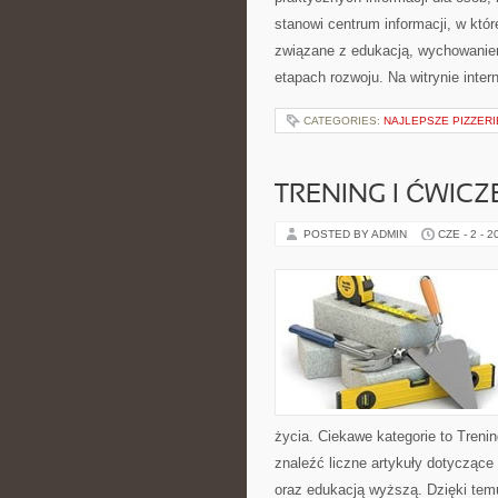
stanowi centrum informacji, w któ
związane z edukacją, wychowanie
etapach rozwoju. Na witrynie inte
CATEGORIES:
NAJLEPSZE PIZZER
TRENING I ĆWICZ
POSTED BY ADMIN
CZE - 2 - 2
życia. Ciekawe kategorie to Trenin
znaleźć liczne artykuły dotyczące t
oraz edukacją wyższą. Dzięki tem