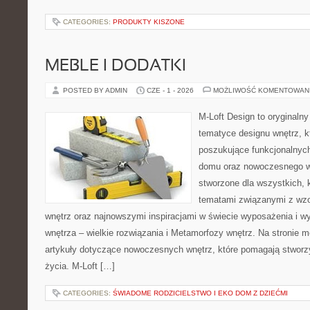
CATEGORIES:
PRODUKTY KISZONE
MEBLE I DODATKI
POSTED BY ADMIN
CZE - 1 - 2026
MOŻLIWOŚĆ KOMENTOWAN
M-Loft Design to oryginaln
tematyce designu wnętrz, kt
poszukujące funkcjonalnyc
domu oraz nowoczesnego w
stworzone dla wszystkich, k
tematami związanymi z wz
wnętrz oraz najnowszymi inspiracjami w świecie wyposażenia i w
wnętrza – wielkie rozwiązania i Metamorfozy wnętrz. Na stronie
artykuły dotyczące nowoczesnych wnętrz, które pomagają stworz
życia. M-Loft […]
CATEGORIES:
ŚWIADOME RODZICIELSTWO I EKO DOM Z DZIEĆMI