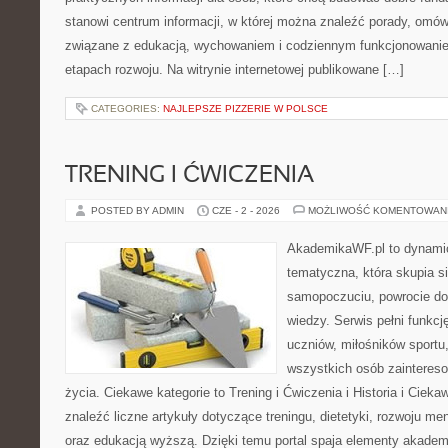
stanowi centrum informacji, w której można znaleźć porady, omów
związane z edukacją, wychowaniem i codziennym funkcjonowanie
etapach rozwoju. Na witrynie internetowej publikowane […]
CATEGORIES:
NAJLEPSZE PIZZERIE W POLSCE
TRENING I ĆWICZENIA
POSTED BY ADMIN
CZE - 2 - 2026
MOŻLIWOŚĆ KOMENTOWAN
AkademikaWF.pl to dynamicz
tematyczna, która skupia s
samopoczuciu, powrocie do
wiedzy. Serwis pełni funkcję
uczniów, miłośników sportu
wszystkich osób zaintere
życia. Ciekawe kategorie to Trening i Ćwiczenia i Historia i Ciek
znaleźć liczne artykuły dotyczące treningu, dietetyki, rozwoju men
oraz edukacją wyższą. Dzięki temu portal spaja elementy akadem