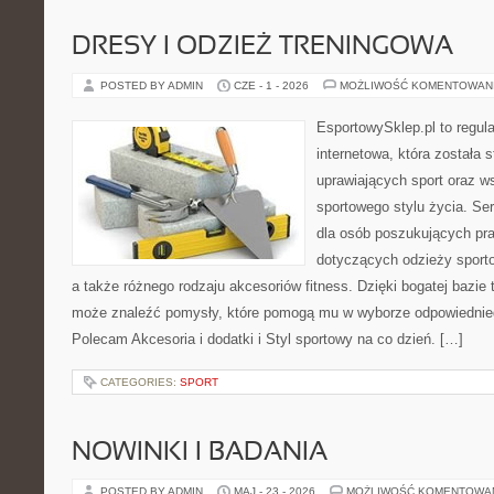
DRESY I ODZIEŻ TRENINGOWA
POSTED BY ADMIN
CZE - 1 - 2026
MOŻLIWOŚĆ KOMENTOWAN
EsportowySklep.pl to regula
internetowa, która została
uprawiających sport oraz w
sportowego stylu życia. Se
dla osób poszukujących p
dotyczących odzieży sporto
a także różnego rodzaju akcesoriów fitness. Dzięki bogatej bazie
może znaleźć pomysły, które pomogą mu w wyborze odpowiednie
Polecam Akcesoria i dodatki i Styl sportowy na co dzień. […]
CATEGORIES:
SPORT
NOWINKI I BADANIA
POSTED BY ADMIN
MAJ - 23 - 2026
MOŻLIWOŚĆ KOMENTOWA