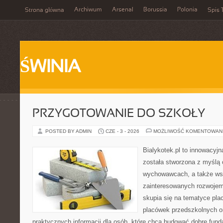
Archiwum
Arsenal
Borussia
Polonia
Strona główna
Spis 
ŚWINIA
PRZYGOTOWANIE DO SZKOŁY
POSTED BY ADMIN
CZE - 3 - 2026
MOŻLIWOŚĆ KOMENTOWAN
Bialykotek.pl to innowacyjna
została stworzona z myślą 
wychowawcach, a także ws
zainteresowanych rozwojem
skupia się na tematyce pl
placówek przedszkolnych or
praktycznych informacji dla osób, które chcą budować dobre fun