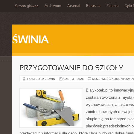
Archiwum
Arsenal
Borussia
Polonia
Strona główna
Spis 
ŚWINIA
PRZYGOTOWANIE DO SZKOŁY
POSTED BY ADMIN
CZE - 3 - 2026
MOŻLIWOŚĆ KOMENTOWAN
Bialykotek.pl to innowacyjna
została stworzona z myślą 
wychowawcach, a także ws
zainteresowanych rozwojem
skupia się na tematyce pl
placówek przedszkolnych or
praktycznych informacji dla osób, które chcą budować dobre fun