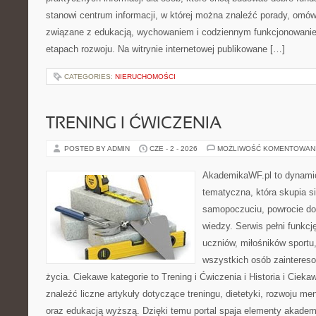
stanowi centrum informacji, w której można znaleźć porady, omów
związane z edukacją, wychowaniem i codziennym funkcjonowanie
etapach rozwoju. Na witrynie internetowej publikowane […]
CATEGORIES:
NIERUCHOMOŚCI
TRENING I ĆWICZENIA
POSTED BY ADMIN
CZE - 2 - 2026
MOŻLIWOŚĆ KOMENTOWAN
AkademikaWF.pl to dynamicz
tematyczna, która skupia s
samopoczuciu, powrocie do
wiedzy. Serwis pełni funkcję
uczniów, miłośników sportu
wszystkich osób zaintere
życia. Ciekawe kategorie to Trening i Ćwiczenia i Historia i Ciek
znaleźć liczne artykuły dotyczące treningu, dietetyki, rozwoju men
oraz edukacją wyższą. Dzięki temu portal spaja elementy akadem