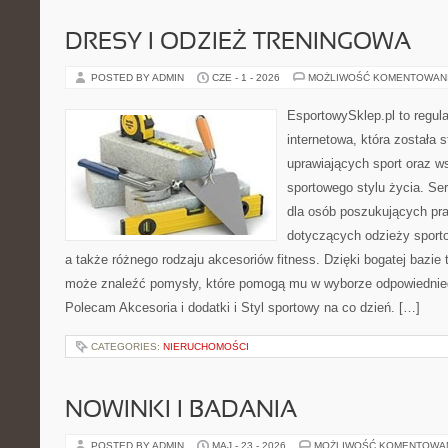
DRESY I ODZIEŻ TRENINGOWA
POSTED BY ADMIN
CZE - 1 - 2026
MOŻLIWOŚĆ KOMENTOWAN
EsportowySklep.pl to regula
internetowa, która została
uprawiających sport oraz w
sportowego stylu życia. Se
dla osób poszukujących p
dotyczących odzieży sporto
a także różnego rodzaju akcesoriów fitness. Dzięki bogatej bazie
może znaleźć pomysły, które pomogą mu w wyborze odpowiednie
Polecam Akcesoria i dodatki i Styl sportowy na co dzień. […]
CATEGORIES:
NIERUCHOMOŚCI
NOWINKI I BADANIA
POSTED BY ADMIN
MAJ - 23 - 2026
MOŻLIWOŚĆ KOMENTOWA